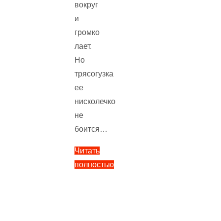
вокруг
и
громко
лает.
Но
трясогузка
ее
нисколечко
не
боится…
Читать
полностью
"Трясогузка
—
Пришвин
М.М.