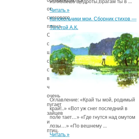
освобождаются
изливаешь щедроты,Врагам ты в ...
от
Читать »
снегового
Колокольчики мои. Сборник стихов —
плена.
Толстой А.К.
Снег
с
шумом
сваливается
с
веток,
чем
очень
Оглавление: «Край ты мой, родимый
пугает
край!..» «Вот уж снег последний в
зайцев
поле тает…» «Где гнутся над омутом
и
лозы…» «По вешнему ...
птиц.
Читать »