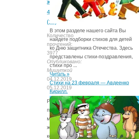
журавля.
4.5
(13)
В этом разделе нашего сайта Вы
Количество
найдете подборки стихов для детей
прочтений:
ко Дню защитника Отечества. Здесь
3977
представлены стихи-поздравления,
Опубликовано:
стихи про ...
Мишуткой
Читать »
04.12.2019
Стихи на 23 февраля — Авдеенко
05.12.2019
Кирилл.
Рассказ
про
молодого
журавля,
который