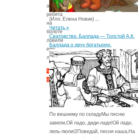
а
ребята
(Илл. Елена Новик) ...
на
Читать »
болоте
Сватовство. Баллада — Толстой А.К.
ловили
Баллада о двух богатырях.
ему
лягушек.
Читать
полностью
"Журка
—
Пришвин
М.М.
По вешнему по складуМы песню
Рассказ
завели,Ой ладо, диди-ладо!Ой ладо,
про
лель-люли!2Поведай, песня наша,На