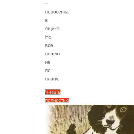
–
поросенка
в
ящике.
Но
все
пошло
не
по
плану.
Читать
полностью
"Таинственный
ящик
—
Пришвин