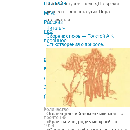
Пришвин
вепрей, и туров гнедых,Но время
доспело, звон рога утих,Пора
М.М.
отдыхать и ...
Рассказ
Читать »
про
Сборник стихов — Толстой А.К.
весеннее
Стихотворения о природе.
таяние
снега
в
лесу.
3.3
(9)
Количество
Оглавление: «Колокольчики мои…»
прочтений:
«Край ты мой, родимый край!…»
5054
«Сердце, сильней разгораясь от году