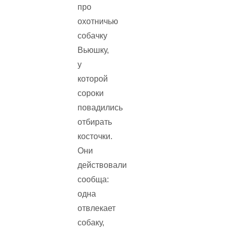
про
охотничью
собачку
Вьюшку,
у
которой
сороки
повадились
отбирать
косточки.
Они
действовали
сообща:
одна
отвлекает
собаку,