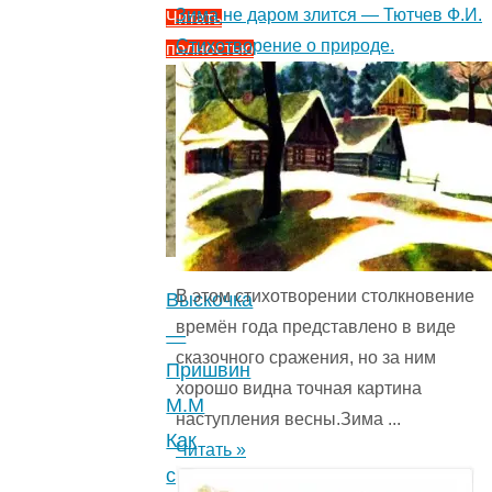
Зима не даром злится — Тютчев Ф.И.
Читать
Стихотворение о природе.
полностью
"Жаркий
час
—
Пришвин
М.М.
Рассказ
про
весеннее
В этом стихотворении столкновение
Выскочка
таяние
времён года представ­лено в виде
—
снега
сказочного сражения, но за ним
Пришвин
в
хорошо видна точная картина
М.М
лесу.
наступления весны.Зима ...
Как
3.3
Читать »
собаки
(9)
"