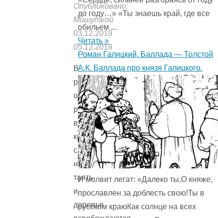
Опубликовано:
до году…» «Ты знаешь край, где все
Мишуткой
обильем ...
03.12.2019
Читать »
05.12.2019
Роман Галицкий. Баллада — Толстой
А.К. Баллада про князя Галицкого.
В
рассказ
описывается
ранняя
весна,
когда
снег
начинает
таять
И молвит легат: «Далеко ты,О княже,
и
прославлен за доблесть свою!Ты в
деревья
русском краюКак солнце на всех