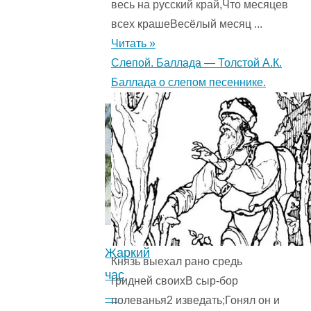
молодого
весь на русский край,Что месяцев
журавля.
всех крашеВесёлый месяц ...
4.5
Читать »
(13)
"
Слепой. Баллада — Толстой А.К.
Баллада о слепом песеннике.
Жаркий
Князь выехал рано средь
час
гридней своихВ сыр-бор
—
полеванья2 изведать;Гонял он и