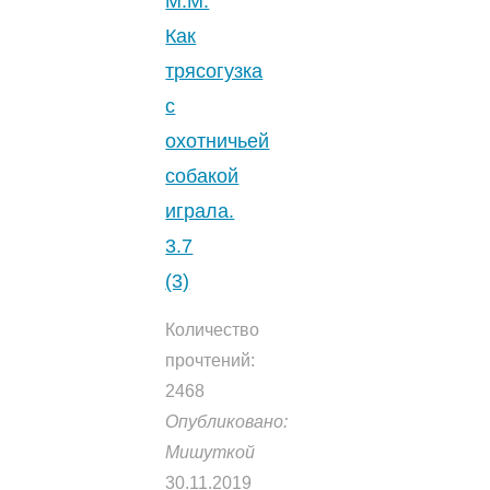
М.М.
Как
трясогузка
с
охотничьей
собакой
играла.
3.7
(3)
Количество
прочтений:
2468
Опубликовано:
Мишуткой
30.11.2019