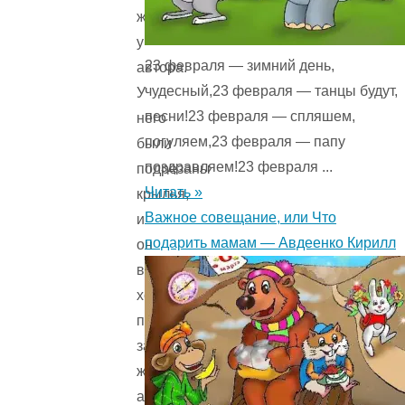
жил
у
23 февраля — зимний день,
автора.
чудесный,23 февраля — танцы будут,
У
песни!23 февраля — спляшем,
него
погуляем,23 февраля — папу
были
поздравляем!23 февраля ...
подрезаны
Читать »
крылья,
Важное совещание, или Что
и
подарить мамам — Авдеенко Кирилл
он
везде
ходил
пешком
за
женой
автора,