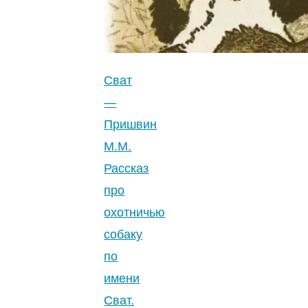
М.М.
Рассказ
про
охоту
Сват
на
—
волков.
Пришвин
4.9
М.М.
(9)
"
Рассказ
про
охотничью
собаку
по
имени
Сват.