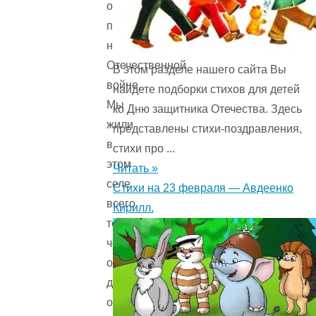
отец
погиб
на
Отечественной
В этом разделе нашего сайта Вы
войне.
найдете подборки стихов для детей
Мы
ко Дню защитника Отечества. Здесь
жили
представлены стихи-поздравления,
в
стихи про ...
этом
Читать »
селе
Стихи на 23 февраля — Авдеенко
всего
Кирилл.
только
через
один
дом
от