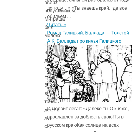
вверх
до году…» «Ты знаешь край, где все
попугайчиком.
обильем ...
Митраша
Читать »
был
Роман Галицкий. Баллада — Толстой
моложе
А.К. Баллада про князя Галицкого.
сестры
на
два
года.
Ему
было
всего
только
И молвит легат: «Далеко ты,О княже,
десять
прославлен за доблесть свою!Ты в
лет
русском краюКак солнце на всех
с