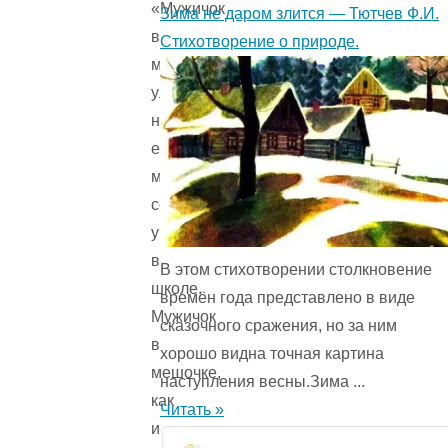
«Мужичок
Зима не даром злится — Тютчев Ф.И.
в
Стихотворение о природе.
мешочке»,
улыбаясь,
называли
его
между
собой
учителя
в
В этом стихотворении столкновение
школе.
времён года представ­лено в виде
Мужичок
сказочного сражения, но за ним
в
хорошо видна точная картина
мешочке,
наступления весны.Зима ...
как
Читать »
и