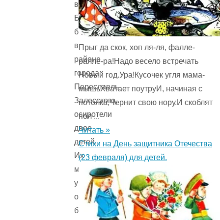
возле
Блудова
болота,
в
Прыг да скок, хоп ля-ля, фалле-
районе
ралле-ра!Надо весело встречать
города
Новый год.Ура!Кусочек угля мама-
Переславль-
мышьХватает поутруИ, начиная с
Залесского,
потолка,Чернит свою нору.И скоблят
осиротели
пол ...
двое
Читать »
детей.
Стихи на День защитника Отечества
Их
(23 февраля) для детей.
мать
умерла
от
болезни,