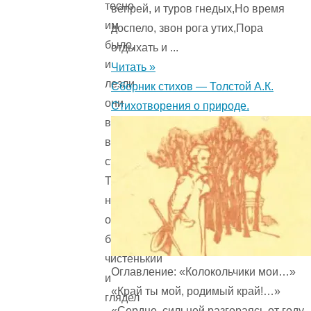
тесно
вепрей, и туров гнедых,Но время
им
доспело, звон рога утих,Пора
было,
отдыхать и ...
и
Читать »
лезли
Сборник стихов — Толстой А.К.
они
Стихотворения о природе.
во
все
стороны.
Только
носик
один
был
чистенький
Оглавление: «Колокольчики мои…»
и
«Край ты мой, родимый край!…»
глядел
«Сердце, сильней разгораясь от году