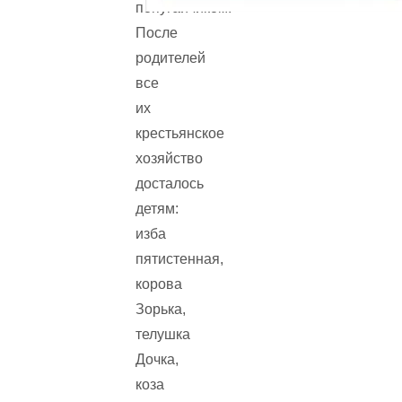
попугайчиком.
После
родителей
все
их
крестьянское
хозяйство
досталось
детям:
изба
пятистенная,
корова
Зорька,
телушка
Дочка,
коза