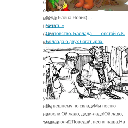
были
очень
(Илл. Елена Новик) ...
милые.
Читать »
Настя
Сватовство. Баллада — Толстой А.К.
была
Баллада о двух богатырях.
как
золотая
курочка
на
высоких
ногах.
Волосы
у
По вешнему по складуМы песню
нее,
завели,Ой ладо, диди-ладо!Ой ладо,
ни
лель-люли!2Поведай, песня наша,На
темные,