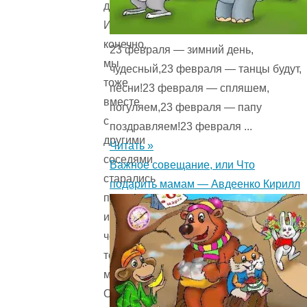
детей.
И,
конечно,
23 февраля — зимний день,
мы
чудесный,23 февраля — танцы будут,
тоже
песни!23 февраля — спляшем,
вместе
погуляем,23 февраля — папу
с
поздравляем!23 февраля ...
другими
Читать »
соседями
Важное совещание, или Что
старались
подарить мамам — Авдеенко Кирилл
помочь
им,
чем
только
могли.
Они