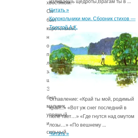
изливаешь щедроты,Врагам ты в ...
хвостиком.
Читать »
Он
Колокольчики мои. Сборник стихов —
был
Толстой А.К.
коротенький,
но
очень
плотный,
лобастый,
затылок
широкий.
Это
был
Оглавление: «Край ты мой, родимый
мальчик
край!..» «Вот уж снег последний в
упрямый
поле тает…» «Где гнутся над омутом
и
лозы…» «По вешнему ...
сильный.
Читать »