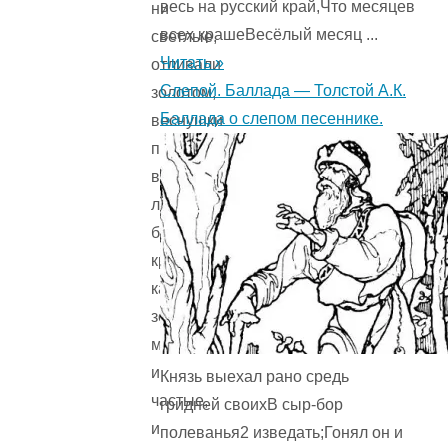
весь на русский край,Что месяцев
ни
всех крашеВесёлый месяц ...
светлые,
Читать »
отливали
Слепой. Баллада — Толстой А.К.
золотом,
Баллада о слепом песеннике.
веснушки
по
всему
лицу
были
крупные,
как
золотые
монетки,
и
Князь выехал рано средь
частые,
гридней своихВ сыр-бор
и
полеванья2 изведать;Гонял он и