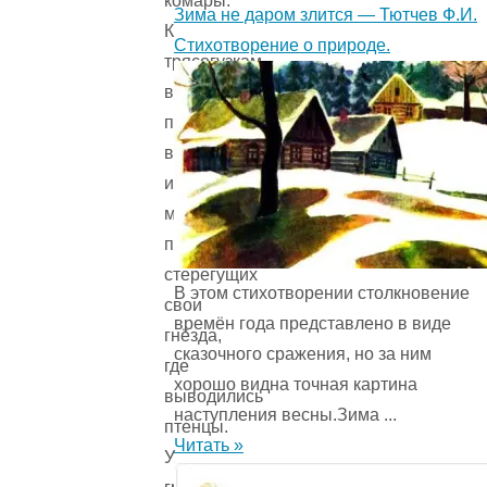
комары.
Зима не даром злится — Тютчев Ф.И.
К
Стихотворение о природе.
трясогузкам
вскоре
присоединились
вороны
и
множество
птиц,
стерегущих
В этом стихотворении столкновение
свои
времён года представ­лено в виде
гнёзда,
сказочного сражения, но за ним
где
хорошо видна точная картина
выводились
наступления весны.Зима ...
птенцы.
Читать »
У