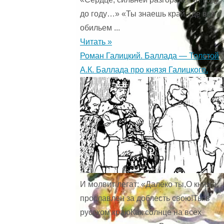
до году…» «Ты знаешь край, где все
обильем ...
Читать »
Роман Галицкий. Баллада — Толстой
А.К. Баллада про князя Галицкого.
И молвит легат: «Далеко ты,О княже,
прославлен за доблесть свою!Ты в
русском краюКак солнце на всех