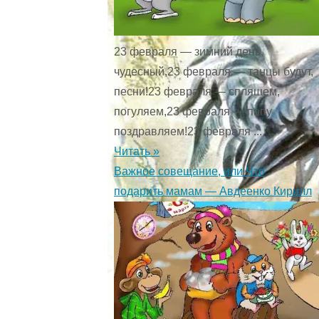
23 февраля — зимний день,
чудесный,23 февраля — танцы будут,
песни!23 февраля — спляшем,
погуляем,23 февраля — папу
поздравляем!23 февраля ...
Читать »
Важное совещание, или Что
подарить мамам — Авдеенко Кирилл