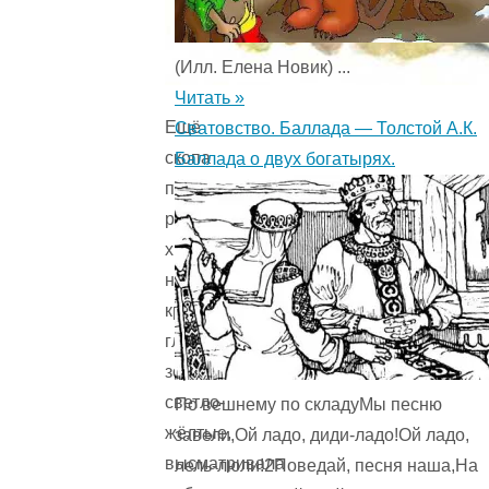
(Илл. Елена Новик) ...
Читать »
Ещё
Сватовство. Баллада — Толстой А.К.
скопа
Баллада о двух богатырях.
прилетела,
рыбный
хищник,
нос
крючком,
глаза
зоркие,
светло-
По вешнему по складуМы песню
жёлтые,
завели,Ой ладо, диди-ладо!Ой ладо,
высматривала
лель-люли!2Поведай, песня наша,На