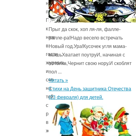
нас
посмотреть.
Прилетел
к
Прыг да скок, хоп ля-ля, фалле-
нам
ралле-ра!Надо весело встречать
в
Новый год.Ура!Кусочек угля мама-
гости
мышьХватает поутруИ, начиная с
журавль
потолка,Чернит свою нору.И скоблят
и
пол ...
сел
Читать »
на
Стихи на День защитника Отечества
той
(23 февраля) для детей.
стороне
речки,
в
жёлтом