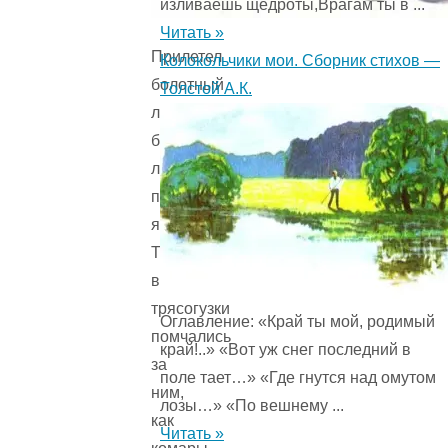
изливаешь щедроты,Врагам ты в ...
Читать »
Прилетел
Колокольчики мои. Сборник стихов —
болотный
Толстой А.К.
лунь,
большой
любитель
птичьих
яиц.
Тогда
все
трясогузки
Оглавление: «Край ты мой, родимый
помчались
край!..» «Вот уж снег последний в
за
поле тает…» «Где гнутся над омутом
ним,
лозы…» «По вешнему ...
как
Читать »