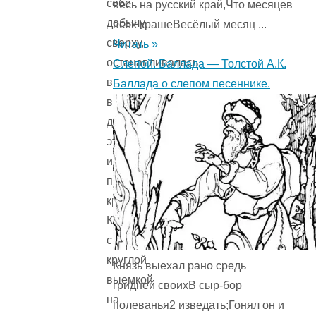
себе
весь на русский край,Что месяцев
добычу
всех крашеВесёлый месяц ...
сверху,
Читать »
останавливалась
Слепой. Баллада — Толстой А.К.
в
Баллада о слепом песеннике.
воздухе
для
этого
и
пряла
крыльями.
Коршун
с
круглой
Князь выехал рано средь
выемкой
гридней своихВ сыр-бор
на
полеванья2 изведать;Гонял он и