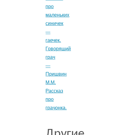
про
маленьких
синичек
—
гаечек.
Говорящий
грач
—
Пришвин
М.М.
Рассказ
про
грачонка.
Другие