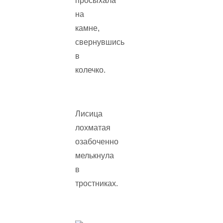
просыхала
на
камне,
свернувшись
в
колечко.
Лисица
лохматая
озабоченно
мелькнула
в
тростниках.