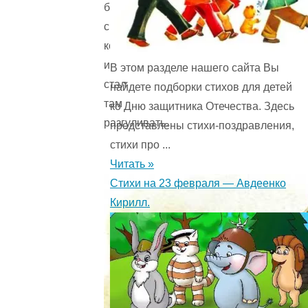
болоте,
среди
кочек,
и
В этом разделе нашего сайта Вы
стал
найдете подборки стихов для детей
там
ко Дню защитника Отечества. Здесь
разгуливать.
представлены стихи-поздравления,
стихи про ...
Читать »
Стихи на 23 февраля — Авдеенко
Кирилл.