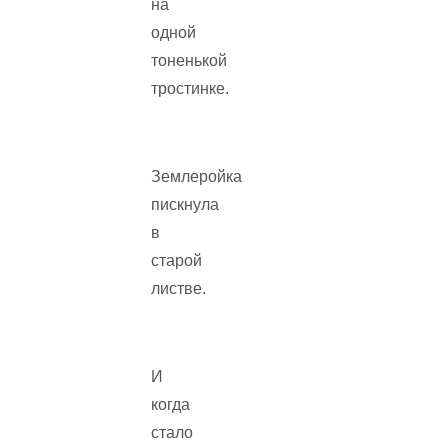
на
одной
тоненькой
тростинке.
Землеройка
пискнула
в
старой
листве.
И
когда
стало