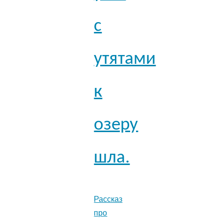
с
утятами
к
озеру
шла.
Рассказ
про