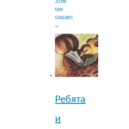
Этим
они
спасают
...
Ребята
и