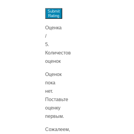
Submit
Rating
Оценка
/
5.
Количестов
оценок
Оценок
пока
нет.
Поставьте
оценку
первым.
Сожалеем,