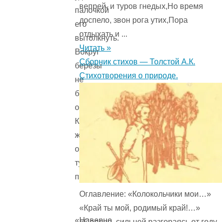
вепрей, и туров гнедых,Но время
палочкой
доспело, звон рога утих,Пора
его
отдыхать и ...
вытолкнуть.
Читать »
Вокруг
Сборник стихов — Толстой А.К.
берёзы
Стихотворения о природе.
не
было
орешника.
Как
же
он
туда
попал?
Оглавление: «Колокольчики мои…»
«Край ты мой, родимый край!…»
«Наверно,
«Сердце, сильней разгораясь от году