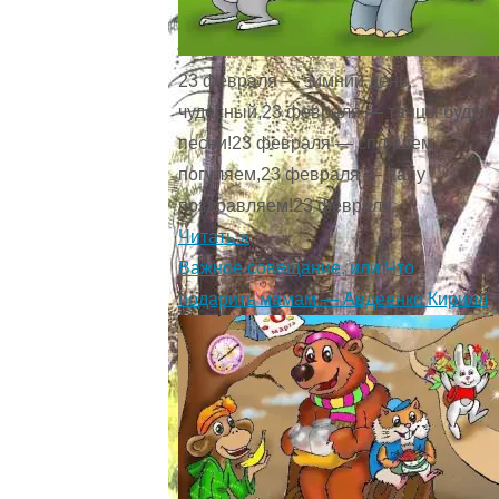
23 февраля — зимний день,
чудесный,23 февраля — танцы будут,
песни!23 февраля — спляшем,
погуляем,23 февраля — папу
поздравляем!23 февраля ...
Читать »
Важное совещание, или Что
подарить мамам — Авдеенко Кирилл