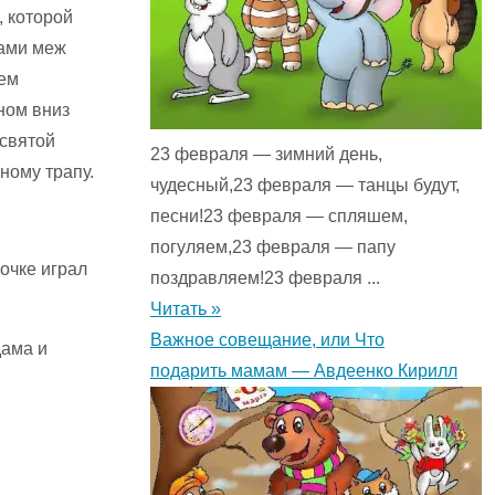
, которой
тами меж
щем
ном вниз
 святой
23 февраля — зимний день,
ному трапу.
чудесный,23 февраля — танцы будут,
песни!23 февраля — спляшем,
погуляем,23 февраля — папу
очке играл
поздравляем!23 февраля ...
Читать »
Важное совещание, или Что
дама и
подарить мамам — Авдеенко Кирилл