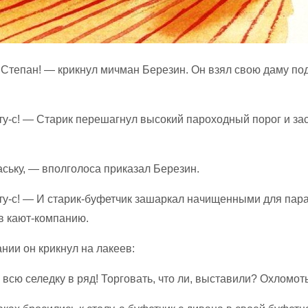
 Степан! — крикнул мичман Березин. Он взял свою даму под
у-с! — Старик перешагнул высокий пароходный порог и за
ську, — вполголоса приказал Березин.
у-с! — И старик-буфетчик зашаркал начищенными для пар
в кают-компанию.
нии он крикнул на лакеев:
всю селедку в ряд! Торговать, что ли, выставили? Охломот