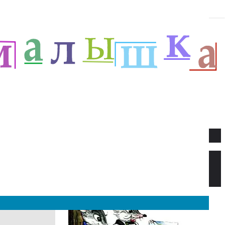
Новое
Веселый новый год — Прёйсен А.
Стихи для детей.