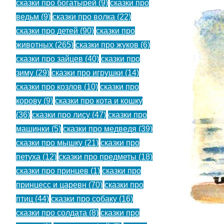
сказки про богатырей
(9)
сказки про
ведьм
(9)
сказки про волка
(22)
сказки про детей
(90)
сказки про
животных
(265)
сказки про жуков
(6)
сказки про зайцев
(40)
сказки про
зиму
(29)
сказки про игрушки
(14)
сказки про козлов
(10)
сказки про
корову
(9)
сказки про кота и кошку
(36)
сказки про лису
(47)
сказки про
машинки
(5)
сказки про медведя
(39)
сказки про мышку
(21)
сказки про
петуха
(12)
сказки про предметы
(18)
сказки про принцев
(1)
сказки про
принцесс и царевн
(70)
сказки про
птиц
(44)
сказки про собаку
(16)
сказки про солдата
(8)
сказки про