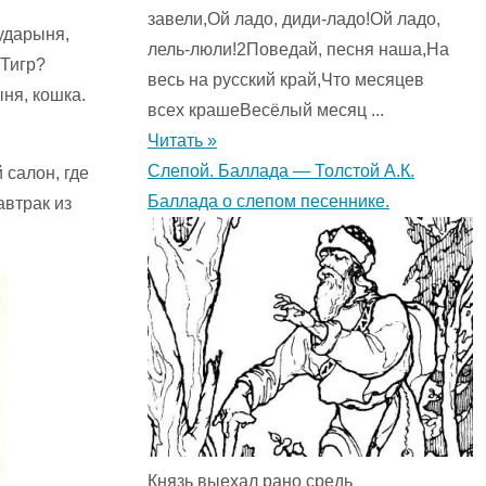
завели,Ой ладо, диди-ладо!Ой ладо,
ударыня,
лель-люли!2Поведай, песня наша,На
 Тигр?
весь на русский край,Что месяцев
ня, кошка.
всех крашеВесёлый месяц ...
Читать »
Слепой. Баллада — Толстой А.К.
 салон, где
Баллада о слепом песеннике.
автрак из
Князь выехал рано средь