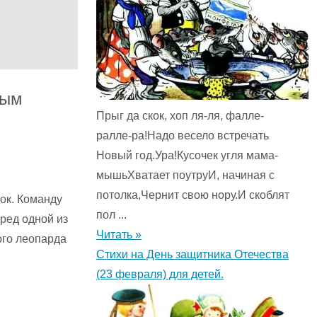
вым
Прыг да скок, хоп ля-ля, фалле-
ралле-ра!Надо весело встречать
Новый год.Ура!Кусочек угля мама-
мышьХватает поутруИ, начиная с
потолка,Чернит свою нору.И скоблят
ок. Команду
пол ...
ред одной из
Читать »
ого леопарда
Стихи на День защитника Отечества
(23 февраля) для детей.