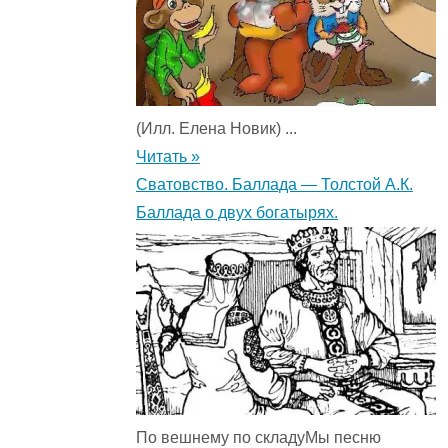
(Илл. Елена Новик) ...
Читать »
Сватовство. Баллада — Толстой А.К.
Баллада о двух богатырях.
По вешнему по складуМы песню