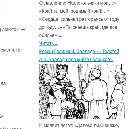
Оглавление: «Колокольчики мои…»
«Край ты мой, родимый край!…»
«Сердце, сильней разгораясь от году
до году…» «Ты знаешь край, где все
 локоток. —
обильем ...
Читать »
семенил к
Роман Галицкий. Баллада — Толстой
А.К. Баллада про князя Галицкого.
ада
ы!
И молвит легат: «Далеко ты,О княже,