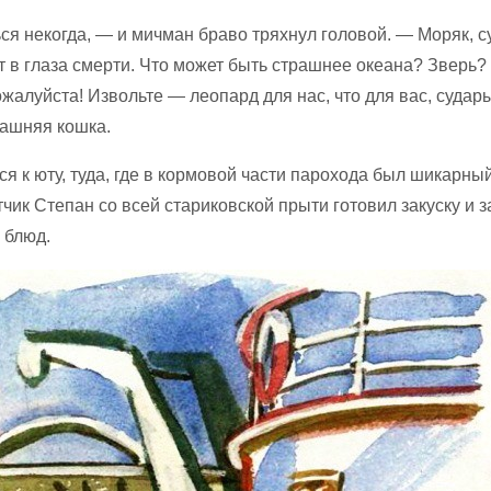
ся некогда, — и мичман браво тряхнул головой. — Моряк, с
т в глаза смерти. Что может быть страшнее океана? Зверь?
алуйста! Извольте — леопард для нас, что для вас, судары
ашняя кошка.
я к юту, туда, где в кормовой части парохода был шикарный
чик Степан со всей стариковской прыти готовил закуску и з
 блюд.