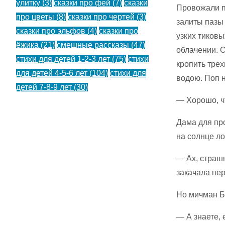
улитку
(3)
сказки про фей
(7)
сказки
Провожали п
про цветы
(8)
сказки про чертей
(3)
залиты пазы
сказки про эльфов
(4)
сказки про
узких тиковы
ёжика
(21)
смешные рассказы
(47)
облачении. О
стихи для детей 1-2-3 лет
(75)
стихи
кропить тре
для детей 4-5-6 лет
(104)
стихи для
водою. Поп н
детей 7-8-9 лет
(30)
— Хорошо, ч
Дама для про
на солнце ло
— Ах, страшн
закачала пе
Но мичман Б
— А знаете,