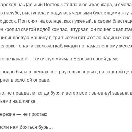
ароход на Дальний Восток. Стояла июльская жара, и смола
 в палубе, выступила и надулась черными блестящими жгу
х досок. Поп сиял на солнце, как луженый, в своем блестя
н кропил святой водой компас, штурвал, он пошел с капита
хцилиндровую машину в три тысячи пятьсот лошадиных сил
еловко топал и скользил каблуками по намасленному желез
то не качает! — хихикнул мичман Березин своей даме.
водов была в шелках, в страусовых перьях, на золотой цеп
рнет в золотой оправе.
о, не правда ли, когда буря и ветер воет: вв-вв-ву! завыла 
рьями на шляпке.
ерезин — не простак:
 если нам бояться бурь…