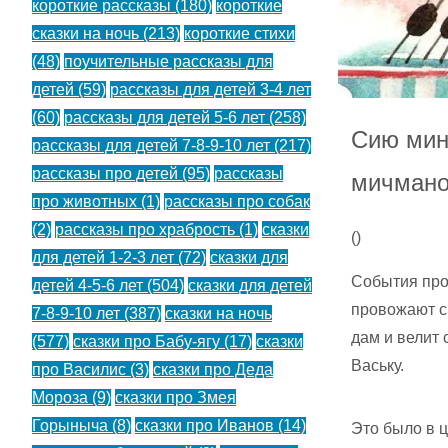
короткие рассказы
(180)
короткие
сказки на ночь
(213)
короткие стихи
(48)
поучительные рассказы для
детей
(59)
рассказы для детей 3-4 лет
(60)
рассказы для детей 5-6 лет
(258)
Сию мин
рассказы для детей 7-8-9-10 лет
(217)
рассказы про детей
(95)
рассказы
мичмано
про животных
(1)
рассказы про собак
(2)
рассказы про храбрость
(1)
сказки
(
)
для детей 1-2-3 лет
(72)
сказки для
События про
детей 4-5-6 лет
(504)
сказки для детей
провожают с
7-8-9-10 лет
(387)
сказки на ночь
дам и велит
(577)
сказки про Бабу-ягу
(17)
сказки
Ваську.
про Василис
(3)
сказки про Деда
Мороза
(9)
сказки про Змея
Горыныча
(8)
сказки про Иванов
(14)
Это было в 