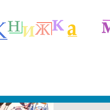
я детей
Рассказы Бориса Житкова
м
|
 2019 - 2027