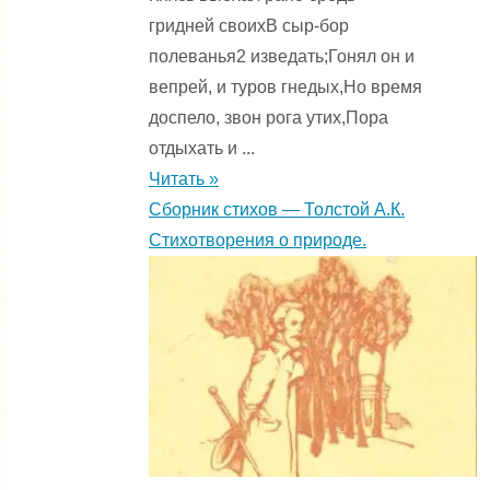
гридней своихВ сыр-бор
полеванья2 изведать;Гонял он и
вепрей, и туров гнедых,Но время
доспело, звон рога утих,Пора
отдыхать и ...
Читать »
Сборник стихов — Толстой А.К.
Стихотворения о природе.