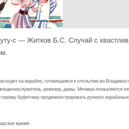
уту-с — Житков Б.С. Случай с хвастли
м.
исходят на корабле, готовящемся к отплытию во Владивост
вященнослужитель, ревизор, дамы. Мичман похваляется пе
 старому буфетчику продемонстрировать ручного корабельн
царское время.