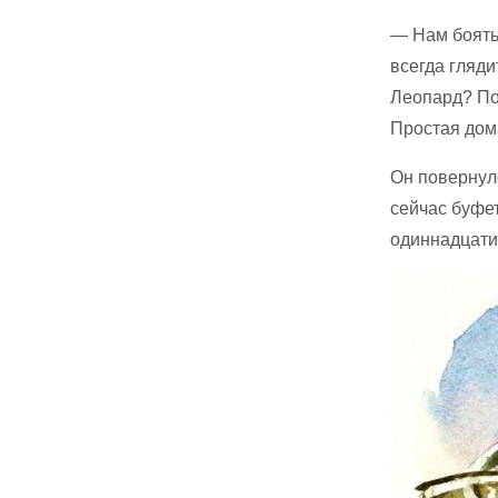
— Нам боять
всегда гляди
Леопард? Пож
Простая дом
Он повернулс
сейчас буфет
одиннадцати