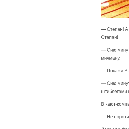
— Степан! А
Степан!
— Сию минут
мичману.
— Покажи Ва
— Сию минут
штиблетами 
В кают-компа
— Не вороти 