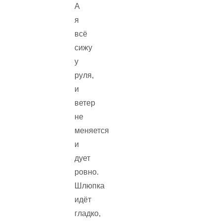
А
я
всё
сижу
у
руля,
и
ветер
не
меняется
и
дует
ровно.
Шлюпка
идёт
гладко,