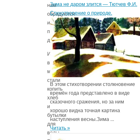
Зима не даром злится — Тютчев Ф.И.
нам
Стихотворение о природе.
обрадуются
и
простокваши
дадут.
И
вот
мы
стали
В этом стихотворении столкновение
копить
времён года представ­лено в виде
хлеб
сказочного сражения, но за ним
и
хорошо видна точная картина
бутылки
наступления весны.Зима ...
для
Читать »
воды.