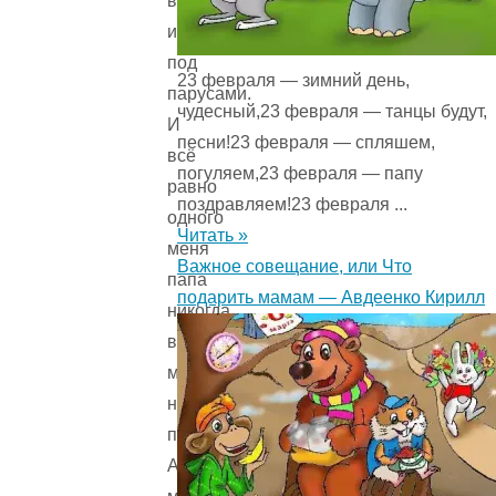
вёслах
и
под
23 февраля — зимний день,
парусами.
чудесный,23 февраля — танцы будут,
И
песни!23 февраля — спляшем,
всё
погуляем,23 февраля — папу
равно
поздравляем!23 февраля ...
одного
Читать »
меня
Важное совещание, или Что
папа
подарить мамам — Авдеенко Кирилл
никогда
в
море
не
пускал.
А