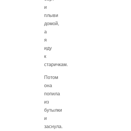
и
плыви
домой,
а
я
иду
к
старичкам.
Потом
она
попила
из
бутылки
и
заснула.