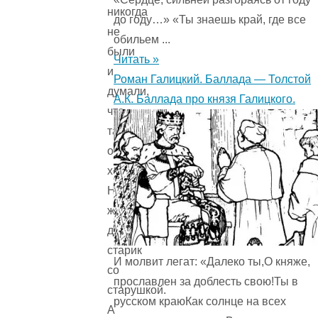
никогда
до году…» «Ты знаешь край, где все
не
обильем ...
были
Читать »
и
Роман Галицкий. Баллада — Толстой
думали,
А.К. Баллада про князя Галицкого.
что
там
очень
хорошо.
Наверно,
живут
добрые
старик
И молвит легат: «Далеко ты,О княже,
со
прославлен за доблесть свою!Ты в
старушкой.
русском краюКак солнце на всех
А