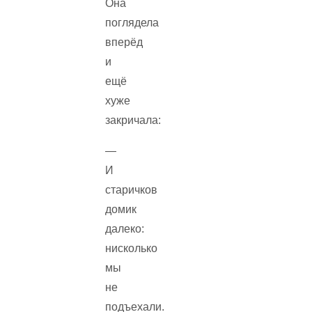
Она
поглядела
вперёд
и
ещё
хуже
закричала:
—
И
старичков
домик
далеко:
нисколько
мы
не
подъехали.