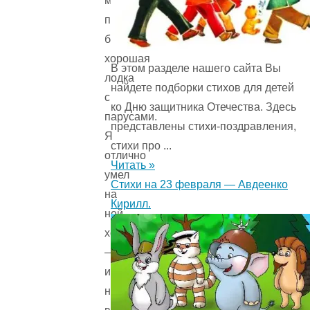
моего
папы
была
хорошая
В этом разделе нашего сайта Вы
лодка
найдете подборки стихов для детей
с
ко Дню защитника Отечества. Здесь
парусами.
представлены стихи-поздравления,
Я
стихи про ...
отлично
Читать »
умел
Стихи на 23 февраля — Авдеенко
на
Кирилл.
ней
ходить
—
и
на