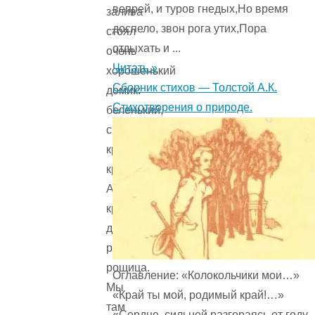
вепрей, и туров гнедых,Но время
залива
доспело, звон рога утих,Пора
стоял
отдыхать и ...
очень
Читать »
хорошенький
Сборник стихов — Толстой А.К.
домик:
Стихотворения о природе.
беленький,
с
красной
крышей.
А
кругом
домика
росла
рощица.
Оглавление: «Колокольчики мои…»
Мы
«Край ты мой, родимый край!…»
там
«Сердце, сильней разгораясь от году