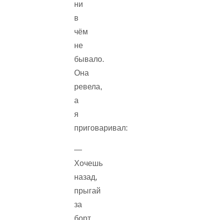
ни
в
чём
не
бывало.
Она
ревела,
а
я
приговаривал:
—
Хочешь
назад,
прыгай
за
борт