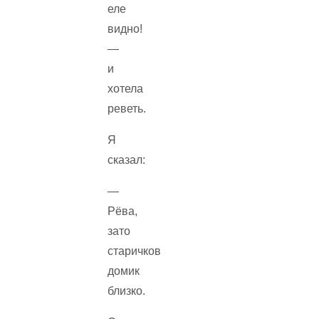
еле
видно!
—
и
хотела
реветь.
Я
сказал:
—
Рёва,
зато
старичков
домик
близко.