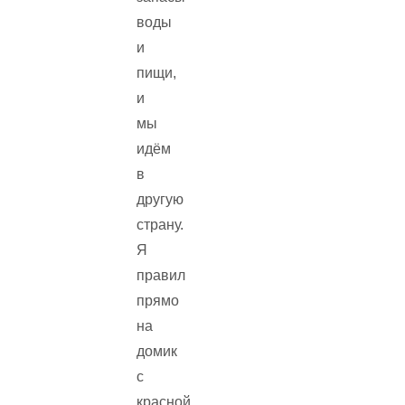
воды
и
пищи,
и
мы
идём
в
другую
страну.
Я
правил
прямо
на
домик
с
красной