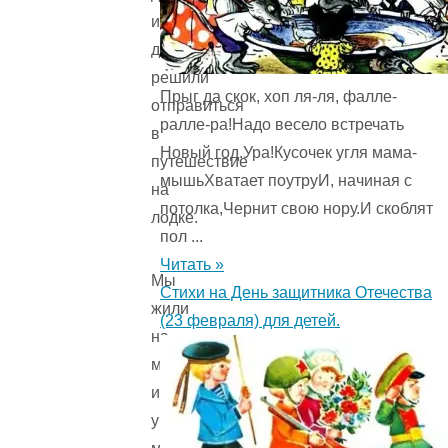
и
дети
решили
Прыг да скок, хоп ля-ля, фалле-
отправиться
ралле-ра!Надо весело встречать
в
Новый год.Ура!Кусочек угля мама-
путешествие
мышьХватает поутруИ, начиная с
на
потолка,Чернит свою нору.И скоблят
лодке.
пол ...
Читать »
Мы
Стихи на День защитника Отечества
жили
(23 февраля) для детей.
на
море,
и
у