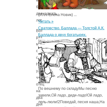
мне
было
двенадцать
(Илл. Елена Новик) ...
лет.
Читать »
Сватовство. Баллада — Толстой А.К.
Вот
Баллада о двух богатырях.
раз
мы
с
сестрой
Ниной
узнали,
что
отец
По вешнему по складуМы песню
на
завели,Ой ладо, диди-ладо!Ой ладо,
два
лель-люли!2Поведай, песня наша,На
дня