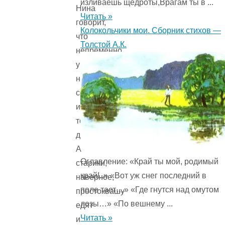
изливаешь щедроты,Врагам ты в ...
Нина
Читать »
говорит,
Колокольчики мои. Сборник стихов —
что
Толстой А.К.
непременно
у
них
собачка
и
тоже
добрая.
А
Оглавление: «Край ты мой, родимый
старики,
край!..» «Вот уж снег последний в
наверное,
поле тает…» «Где гнутся над омутом
простоквашу
лозы…» «По вешнему ...
едят
Читать »
и