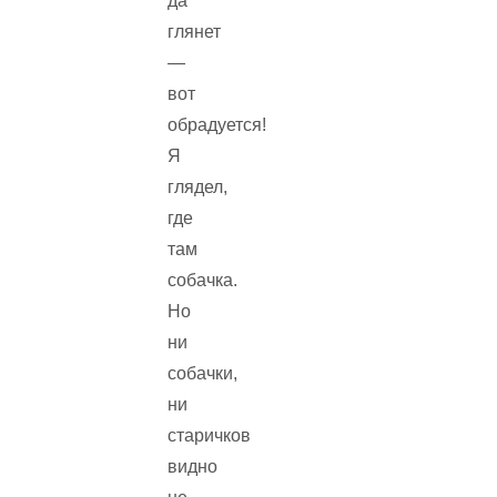
да
глянет
—
вот
обрадуется!
Я
глядел,
где
там
собачка.
Но
ни
собачки,
ни
старичков
видно