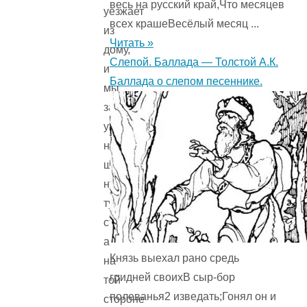
весь на русский край,Что месяцев
уезжает
всех крашеВесёлый месяц ...
из
Читать »
дому,
Слепой. Баллада — Толстой А.К.
и
Баллада о слепом песеннике.
мы
затеяли
уйти
на
шлюпке
на
ту
сторону;
а
Князь выехал рано средь
на
гридней своихВ сыр-бор
той
полеванья2 изведать;Гонял он и
стороне