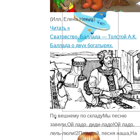
(Илл. Елена Новик) ...
Читать »
Сватовство. Баллада — Толстой А.К.
Баллада о двух богатырях.
По вешнему по складуМы песню
завели,Ой ладо, диди-ладо!Ой ладо,
лель-люли!2Поведай, песня наша,На