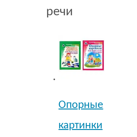
речи
Опорные
картинки