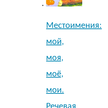
Местоимения:
мой,
моя,
моё,
мои.
Речевая