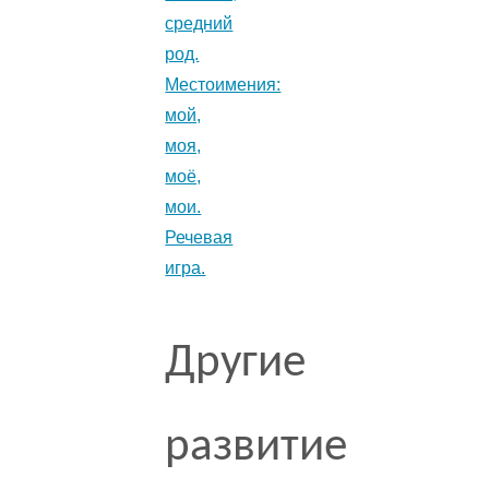
средний
род.
Местоимения:
мой,
моя,
моё,
мои.
Речевая
игра.
Другие
развитие