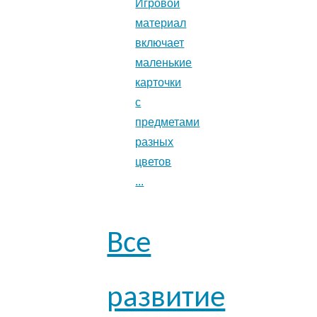
Игровой
материал
включает
маленькие
карточки
с
предметами
разных
цветов
...
Все
развитие