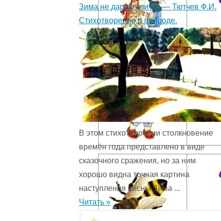
Зима не даром злится — Тютчев Ф.И.
Стихотворение о природе.
В этом стихотворении столкновение
времён года представ­лено в виде
сказочного сражения, но за ним
хорошо видна точная картина
наступления весны.Зима ...
Читать »