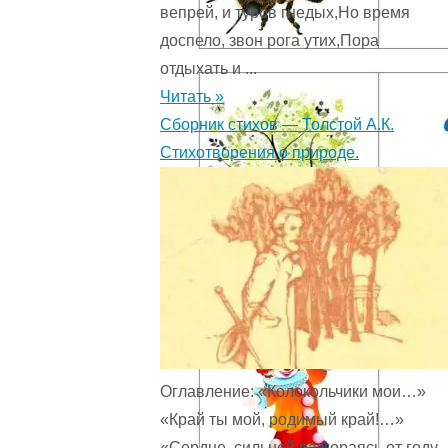
вепрей, и туров гнедых,Но время
доспело, звон рога утих,Пора
отдыхать и ...
Читать »
Сборник стихов — Толстой А.К.
Стихотворения о природе.
Оглавление: «Колокольчики мои…»
«Край ты мой, родимый край!…»
«Сердце, сильней разгораясь от году