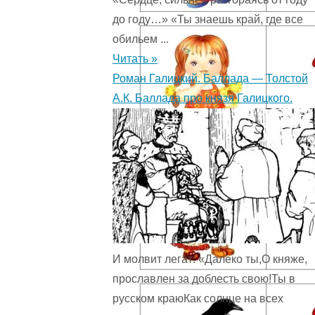
до году…» «Ты знаешь край, где все
обильем ...
Читать »
Роман Галицкий. Баллада — Толстой
А.К. Баллада про князя Галицкого.
И молвит легат: «Далеко ты,О княже,
прославлен за доблесть свою!Ты в
русском краюКак солнце на всех