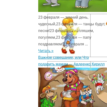
23 февраля — зимний день,
чудесный,23 февраля — танцы будут,
песни!23 февраля — спляшем,
погуляем,23 февраля — папу
поздравляем!23 февраля ...
Читать »
Важное совещание, или Что
подарить мамам — Авдеенко Кирилл