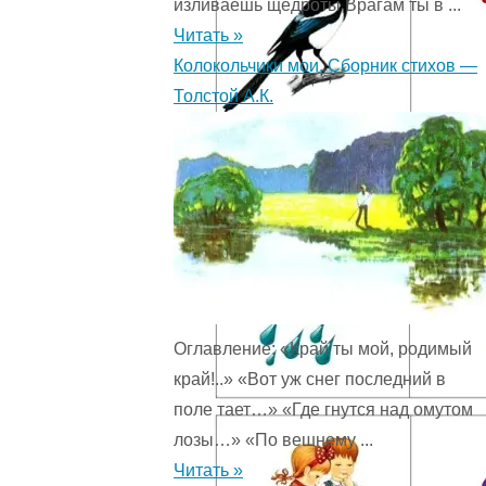
изливаешь щедроты,Врагам ты в ...
Читать »
Колокольчики мои. Сборник стихов —
Толстой А.К.
Оглавление: «Край ты мой, родимый
край!..» «Вот уж снег последний в
поле тает…» «Где гнутся над омутом
лозы…» «По вешнему ...
Читать »