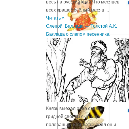
весь на русский край,Что месяцев
всех крашеВесёлый месяц ...
Читать »
Слепой. Баллада — Толстой А.К.
Баллада о слепом песеннике.
Князь выехал рано средь
гридней своихВ сыр-бор
полеванья2 изведать;Гонял он и