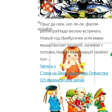
детей.
Распечатайте
карточки
и
Прыг да скок, хоп ля-ля, фалле-
играйте.
ралле-ра!Надо весело встречать
Новый год.Ура!Кусочек угля мама-
мышьХватает поутруИ, начиная с
потолка,Чернит свою нору.И скоблят
пол ...
Читать »
Стихи на День защитника Отечества
(23 февраля) для детей.