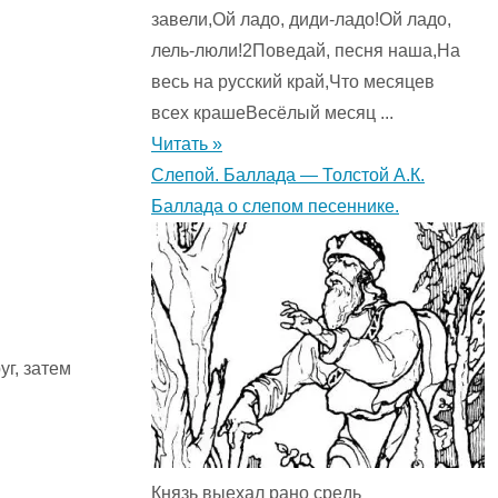
завели,Ой ладо, диди-ладо!Ой ладо,
лель-люли!2Поведай, песня наша,На
весь на русский край,Что месяцев
всех крашеВесёлый месяц ...
Читать »
Слепой. Баллада — Толстой А.К.
Баллада о слепом песеннике.
уг, затем
Князь выехал рано средь