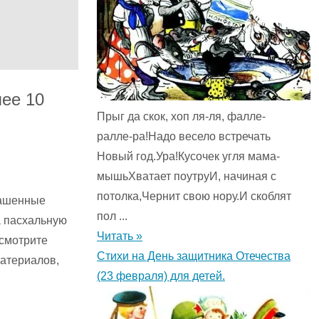
лее 10
Прыг да скок, хоп ля-ля, фалле-
ралле-ра!Надо весело встречать
Новый год.Ура!Кусочек угля мама-
мышьХватает поутруИ, начиная с
потолка,Чернит свою нору.И скоблят
рашенные
пол ...
на пасхальную
Читать »
осмотрите
Стихи на День защитника Отечества
материалов,
(23 февраля) для детей.