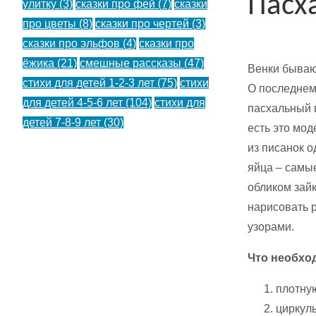
Пасх
улитку
(3)
сказки про фей
(7)
сказки
про цветы
(8)
сказки про чертей
(3)
сказки про эльфов
(4)
сказки про
ёжика
(21)
смешные рассказы
(47)
Венки бываю
стихи для детей 1-2-3 лет
(75)
стихи
О последнем 
для детей 4-5-6 лет
(104)
стихи для
пасхальный в
детей 7-8-9 лет
(30)
есть это мод
из писанок 
яйца – самы
обликом зайк
нарисовать 
узорами.
Что необхо
плотную
циркуль