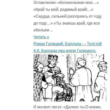
Оглавление: «Колокольчики мои…»
«Край ты мой, родимый край!…»
«Сердце, сильней разгораясь от году
до году…» «Ты знаешь край, где все
обильем ...
Читать »
Роман Галицкий. Баллада — Толстой
А.К. Баллада про князя Галицкого.
И молвит легат: «Далеко ты,О княже,