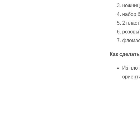
ножниц
набор б
2 пласт
розовы
фломас
Как сделат
Из плот
ориенти