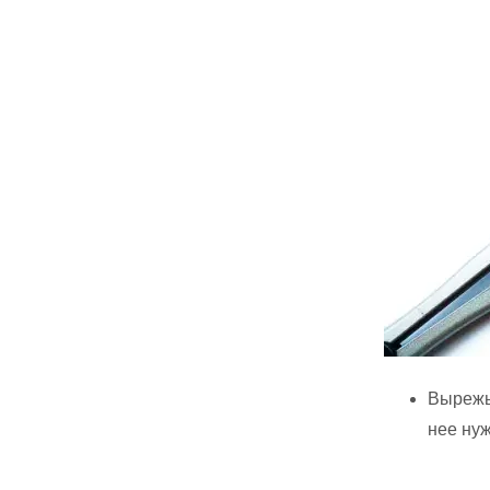
Вырежьт
нее ну