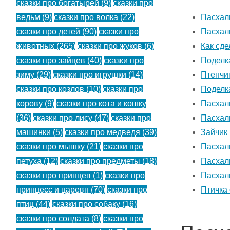
сказки про богатырей
(9)
сказки про
Пасхал
ведьм
(9)
сказки про волка
(22)
Пасхаль
сказки про детей
(90)
сказки про
Как сде
животных
(265)
сказки про жуков
(6)
Поделка
сказки про зайцев
(40)
сказки про
Птенчи
зиму
(29)
сказки про игрушки
(14)
Поделка
сказки про козлов
(10)
сказки про
Пасхал
корову
(9)
сказки про кота и кошку
Пасхал
(36)
сказки про лису
(47)
сказки про
Зайчик
машинки
(5)
сказки про медведя
(39)
Пасхаль
сказки про мышку
(21)
сказки про
Пасхал
петуха
(12)
сказки про предметы
(18)
Пасхаль
сказки про принцев
(1)
сказки про
Птичка
принцесс и царевн
(70)
сказки про
птиц
(44)
сказки про собаку
(16)
сказки про солдата
(8)
сказки про