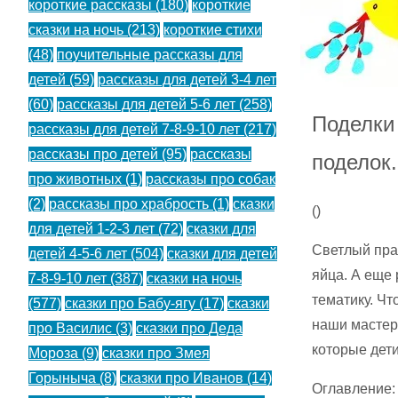
короткие рассказы
(180)
короткие
сказки на ночь
(213)
короткие стихи
(48)
поучительные рассказы для
детей
(59)
рассказы для детей 3-4 лет
(60)
рассказы для детей 5-6 лет
(258)
Поделки
рассказы для детей 7-8-9-10 лет
(217)
рассказы про детей
(95)
рассказы
поделок.
про животных
(1)
рассказы про собак
(2)
рассказы про храбрость
(1)
сказки
(
)
для детей 1-2-3 лет
(72)
сказки для
Светлый пра
детей 4-5-6 лет
(504)
сказки для детей
яйца. А еще 
7-8-9-10 лет
(387)
сказки на ночь
тематику. Чт
(577)
сказки про Бабу-ягу
(17)
сказки
наши мастер
про Василис
(3)
сказки про Деда
которые дет
Мороза
(9)
сказки про Змея
Горыныча
(8)
сказки про Иванов
(14)
Оглавление: