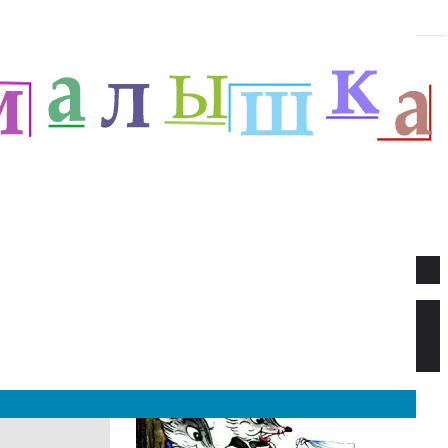
Новое
Веселый новый год — Прёйсен А.
Стихи для детей.