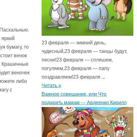
 Пасхальные.
й яркий
23 февраля — зимний день,
я бумагу, то
чудесный,23 февраля — танцы будут,
стоит венок
песни!23 февраля — спляшем,
а. Крашенные
погуляем,23 февраля — папу
удет веночек
поздравляем!23 февраля ...
 можете либо
Читать »
агу с
Важное совещание, или Что
подарить мамам — Авдеенко Кирилл