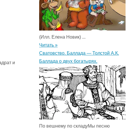
(Илл. Елена Новик) ...
Читать »
Сватовство. Баллада — Толстой А.К.
Баллада о двух богатырях.
адрат и
По вешнему по складуМы песню