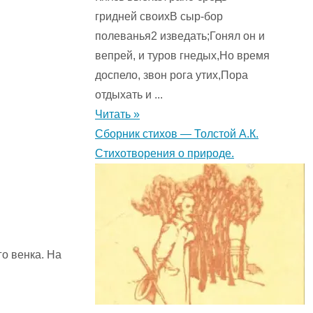
гридней своихВ сыр-бор
полеванья2 изведать;Гонял он и
вепрей, и туров гнедых,Но время
доспело, звон рога утих,Пора
отдыхать и ...
Читать »
Сборник стихов — Толстой А.К.
Стихотворения о природе.
го венка. На