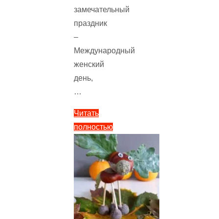
замечательный
праздник
–
Международный
женский
день,
…
Читать
полностью
"Поделки
к
8
Марта
в
садик