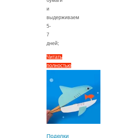
бумаги
и
выдерживаем
5-
7
дней;
Читать
полностью
"Поделки
из
природного
материала
для
детей
4-
6
Поделки