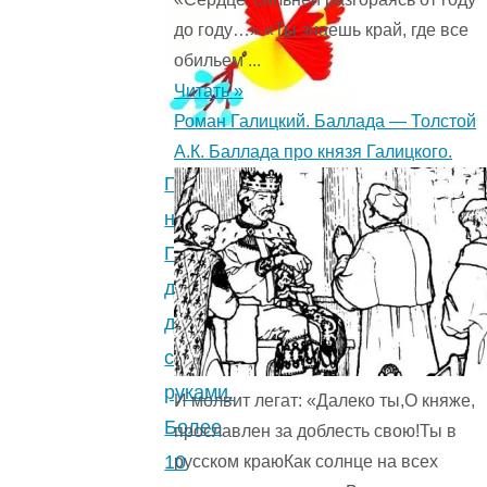
для
до году…» «Ты знаешь край, где все
поделок.
обильем ...
Поделки
Читать »
для
Роман Галицкий. Баллада — Толстой
детей.
А.К. Баллада про князя Галицкого.
3
Поделки
(2)
"
на
Пасху
для
детей
своими
руками.
И молвит легат: «Далеко ты,О княже,
Более
прославлен за доблесть свою!Ты в
10
русском краюКак солнце на всех