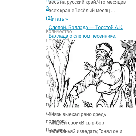
весь на русский край,Что месяцев
3
всех крашеВесёлый месяц ...
(2)
Читать »
Слепой. Баллада — Толстой А.К.
Количество
Баллада о слепом песеннике.
прочтений:
2392
Опубликовано:
Мишуткой
05.09.2021
13.07.2021
Шаблоны
глаз
для
Князь выехал рано средь
поделок.
гридней своихВ сыр-бор
Поделки
полеванья2 изведать;Гонял он и