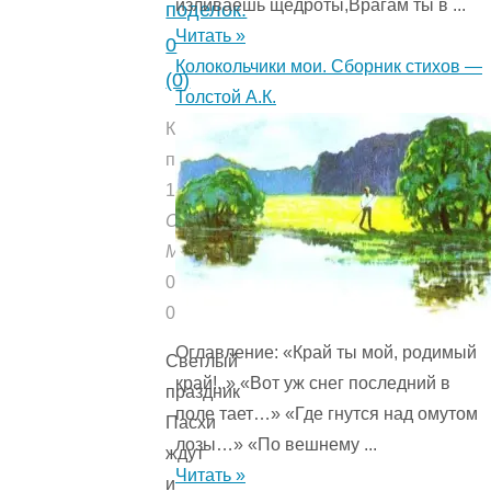
изливаешь щедроты,Врагам ты в ...
поделок.
Читать »
0
Колокольчики мои. Сборник стихов —
(0)
Толстой А.К.
Количество
прочтений:
1741
Опубликовано:
Мишуткой
04.09.2021
04.09.2021
Оглавление: «Край ты мой, родимый
Светлый
край!..» «Вот уж снег последний в
праздник
поле тает…» «Где гнутся над омутом
Пасхи
лозы…» «По вешнему ...
ждут
Читать »
и