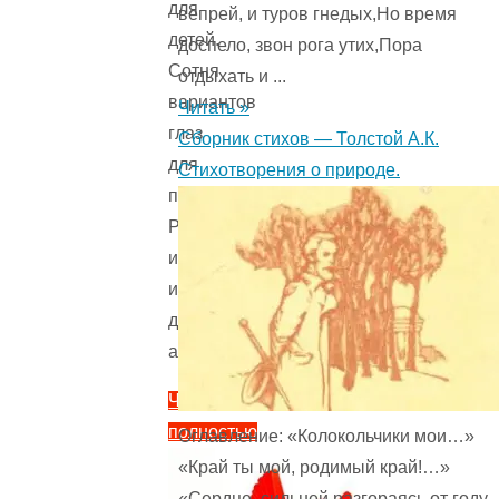
для
вепрей, и туров гнедых,Но время
детей.
доспело, звон рога утих,Пора
Сотня
отдыхать и ...
вариантов
Читать »
глаз
Сборник стихов — Толстой А.К.
для
Стихотворения о природе.
поделок.
Распечатывай
и
используй
для
аппликаций.
Читать
полностью
Оглавление: «Колокольчики мои…»
"Шаблоны
«Край ты мой, родимый край!…»
глаз
«Сердце, сильней разгораясь от году