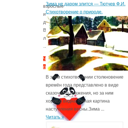
Зима не даром злится — Тютчев Ф.И.
взрослые
Стихотворение о природе.
и
дети.
Все
любят
…
Читать
полностью
"Поделки
В этом стихотворении столкновение
на
времён года представ­лено в виде
Пасху
сказочного сражения, но за ним
для
хорошо видна точная картина
детей
наступления весны.Зима ...
своими
Читать »
руками.