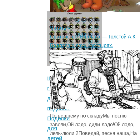
(Илл. Елена Новик) ...
Читать »
Сватовство. Баллада — Толстой А.К.
Баллада о двух богатырях.
Шаблоны
глаз
для
поделок.
По вешнему по складуМы песню
Поделки
завели,Ой ладо, диди-ладо!Ой ладо,
для
лель-люли!2Поведай, песня наша,На
детей.