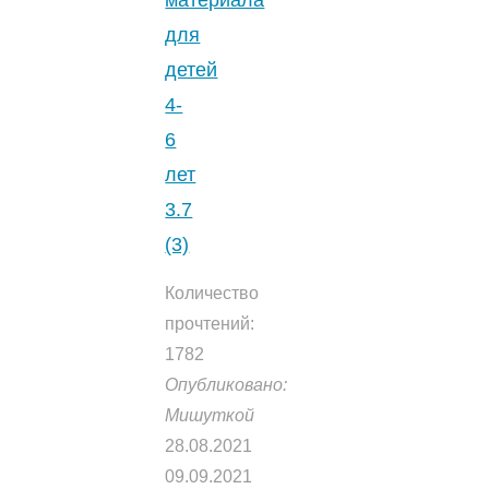
материала
схемами.
для
1
детей
(1)
"
4-
6
лет
3.7
(3)
Количество
прочтений:
1782
Опубликовано:
Мишуткой
28.08.2021
09.09.2021