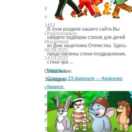
Количество
прочтений:
1452
В этом разделе нашего сайта Вы
Опубликовано:
найдете подборки стихов для детей
Мишуткой
ко Дню защитника Отечества. Здесь
06.09.2021
представлены стихи-поздравления,
14.03.2022
стихи про ...
Читать »
Оглавление:
Стихи на 23 февраля — Авдеенко
Закладка
Кирилл.
с
сердечком
«Косичка»
Закладка
Пчелка
Закладка