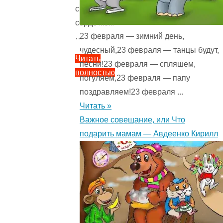
с
сердечком
23 февраля — зимний день,
…
чудесный,23 февраля — танцы будут,
Читать
песни!23 февраля — спляшем,
полностью
погуляем,23 февраля — папу
"Закладки
поздравляем!23 февраля ...
для
Читать »
книг
Важное совещание, или Что
своими
подарить мамам — Авдеенко Кирилл
руками
5
(1)
"