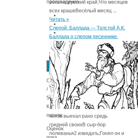
произведение
весь на русский край,Что месяцев
всех крашеВесёлый месяц ...
Читать »
Слепой. Баллада — Толстой А.К.
Баллада о слепом песеннике.
Submit
Rating
Оценка
/
5.
Количестов
оценок
Князь выехал рано средь
гридней своихВ сыр-бор
Оценок
полеванья2 изведать;Гонял он и
пока