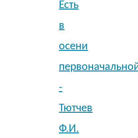
Есть
в
осени
первоначально
-
Тютчев
Ф.И.