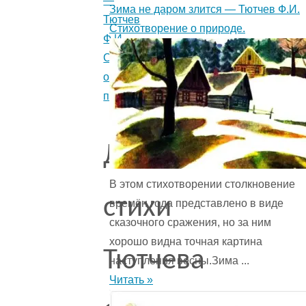
—
Зима не даром злится — Тютчев Ф.И.
Тютчев
Стихотворение о природе.
Ф.И.
Стихотворение
о
природе.
Другие
В этом стихотворении столкновение
стихи
времён года представ­лено в виде
сказочного сражения, но за ним
хорошо видна точная картина
Тютчева
наступления весны.Зима ...
Читать »