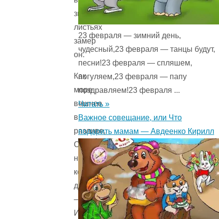
звучных
листьях
23 февраля — зимний день,
замер
чудесный,23 февраля — танцы будут,
он.
песни!23 февраля — спляшем,
Как
погуляем,23 февраля — папу
море
поздравляем!23 февраля ...
вешнее
Читать »
в
Важное совещание, или Что
разливе,
подарить мамам — Авдеенко Кирилл
Светлея,
не
колыхнет
день,
–
И