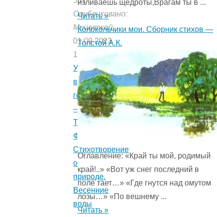
582
изливаешь щедроты,Врагам ты в ...
Опубликовано:
Читать »
Мишуткой
Колокольчики мои. Сборник стихов —
01.09.2023
Толстой А.К.
19.07.2021
Утро
в
горах
—
Тютчев
Ф.И.
Стихотворение
Оглавление: «Край ты мой, родимый
о
край!..» «Вот уж снег последний в
природе.
поле тает…» «Где гнутся над омутом
Весенние
лозы…» «По вешнему ...
воды
Читать »