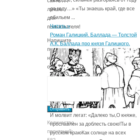
сайте
до году…» «Ты знаешь край, где все
лучше
обильем ...
для
Читать »
пользователя!
Роман Галицкий. Баллада — Толстой
Напишите
А.К. Баллада про князя Галицкого.
причину
низкой
оценки.
Отправить
И молвит легат: «Далеко ты,О княже,
Количество
прославлен за доблесть свою!Ты в
прочтений:
русском краюКак солнце на всех