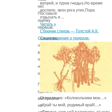
вепрей, и туров гнедых,Но время
нет.
доспело, звон рога утих,Пора
Поставьте
отдыхать и ...
оценку
Читать »
первым.
Сборник стихов — Толстой А.К.
Стихотворения о природе.
Сожалеем,
что
вы
поставили
низкую
оценку!
Помогите
сделать
Оглавление: «Колокольчики мои…»
материалы
«Край ты мой, родимый край!…»
на
«Сердце, сильней разгораясь от году