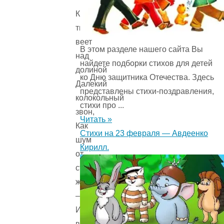
Как
тихо
веет
В этом разделе нашего сайта Вы
над
найдете подборки стихов для детей
долиной
ко Дню защитника Отечества. Здесь
Далекий
представлены стихи-поздравления,
колокольный
стихи про ...
звон,
Читать »
Как
Стихи на 23 февраля — Авдеенко
шум
Кирилл.
от
стаи
журавлиной,
–
И
в