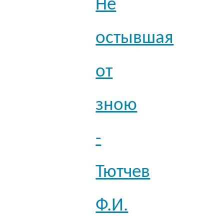
Не
остывшая
от
зною
-
Тютчев
Ф.И.