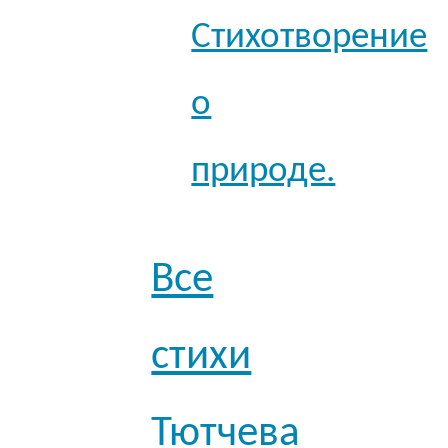
Стихотворение
о
природе.
Все
стихи
Тютчева