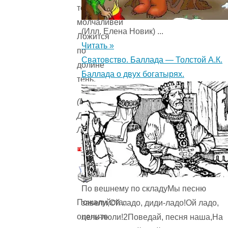
торопливей,
молчаливей
(Илл. Елена Новик) ...
Ложится
Читать »
по
Сватовство. Баллада — Толстой А.К.
долине
Баллада о двух богатырях.
тень.
(Илл.
Дурасова
Л.)
По вешнему по складуМы песню
Пожалуйста,
завели,Ой ладо, диди-ладо!Ой ладо,
оцените
лель-люли!2Поведай, песня наша,На