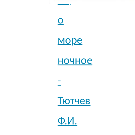
ты,
о
море
ночное
-
Тютчев
Ф.И.