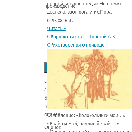
вепрей, и туров гнедых,Но время
произведение
доспело, звон рога утих,Пора
отдыхать и ...
Читать »
Сборник стихов — Толстой А.К.
Стихотворения о природе.
Submit
Rating
Оценка
/
5.
Количестов
оценок
Оглавление: «Колокольчики мои…»
«Край ты мой, родимый край!…»
Оценок
«Сердце, сильней разгораясь от году