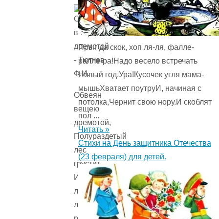
Прыг да скок, хоп ля-ля, фалле-
ралле-ра!Надо весело встречать
Новый год.Ура!Кусочек угля мама-
мышьХватает поутруИ, начиная с
Обвеян
потолка,Чернит свою нору.И скоблят
вещею
пол ...
дремотой,
Читать »
Полураздетый
Стихи на День защитника Отечества
лес
(23 февраля) для детей.
грустит…
Из
летних
листьев
разве