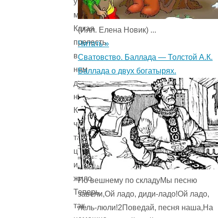
увядающее
мило!
Какая
(Илл. Елена Новик) ...
прелесть
Читать »
в
Сватовство. Баллада — Толстой А.К.
нем
Баллада о двух богатырях.
для
нас,
Когда,
что
так
цвело
и
жило,
По вешнему по складуМы песню
Теперь,
завели,Ой ладо, диди-ладо!Ой ладо,
так
лель-люли!2Поведай, песня наша,На