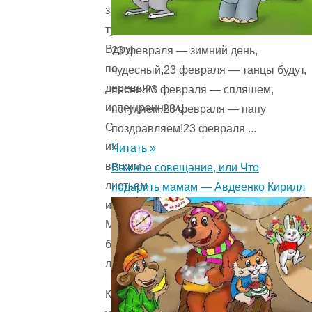
за
туч,
Вдруг
23 февраля — зимний день,
по
чудесный,23 февраля — танцы будут,
деревьям
песни!23 февраля — спляшем,
испещренным,
погуляем,23 февраля — папу
С
поздравляем!23 февраля ...
их
Читать »
ветхим
Важное совещание, или Что
листьем
подарить мамам — Авдеенко Кирилл
изнуренным,
Молниевидный
брызнет
луч!
Как