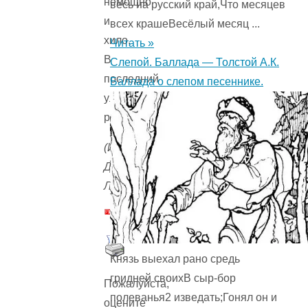
немощно
весь на русский край,Что месяцев
и
всех крашеВесёлый месяц ...
хило,
Читать »
В
Слепой. Баллада — Толстой А.К.
последний
Баллада о слепом песеннике.
улыбнется
раз!..
(Илл.
Дурасова
Л.)
Князь выехал рано средь
гридней своихВ сыр-бор
Пожалуйста,
полеванья2 изведать;Гонял он и
оцените