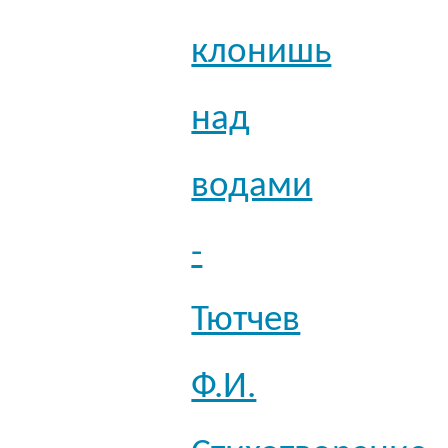
клонишь
над
водами
-
Тютчев
Ф.И.