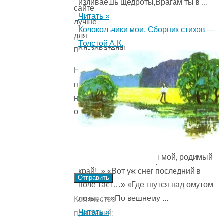
изливаешь щедроты,Врагам ты в ...
сайте
Читать »
лучше
Колокольчики мои. Сборник стихов —
для
Толстой А.К.
пользователя!
Напишите
причину
низкой
оценки.
Оглавление: «Край ты мой, родимый
край!..» «Вот уж снег последний в
Отправить
поле тает…» «Где гнутся над омутом
лозы…» «По вешнему ...
Количество
Читать »
прочтений: