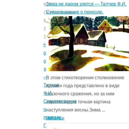
Зима не даром злится — Тютчев Ф.И.
601
Стихотворение о природе.
Опубликовано:
Мишуткой
24.08.2023
19.07.2021
Не
остывшая
от
зною
—
В этом стихотворении столкновение
Тютчев
времён года представ­лено в виде
Ф.И.
сказочного сражения, но за ним
Стихотворение
хорошо видна точная картина
о
наступления весны.Зима ...
природе.
Читать »
Первый