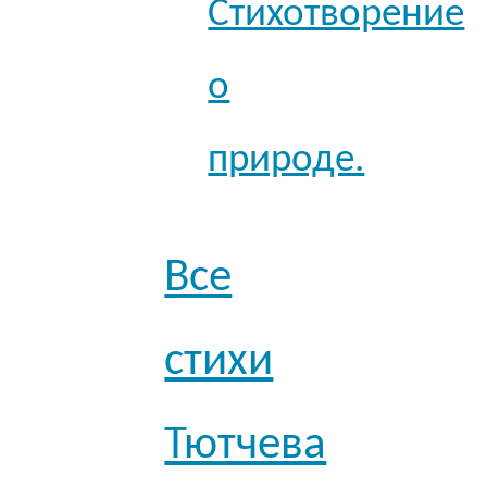
Стихотворение
о
природе.
Все
стихи
Тютчева