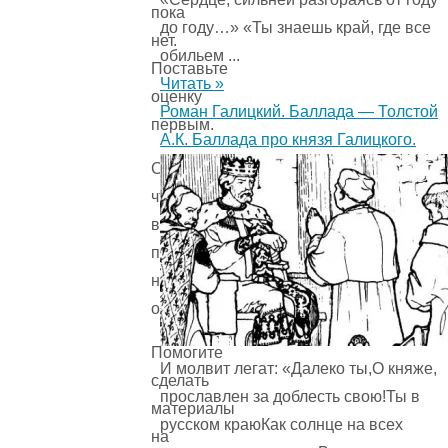
пока
до году…» «Ты знаешь край, где все
нет.
обильем ...
Поставьте
Читать »
оценку
Роман Галицкий. Баллада — Толстой
первым.
А.К. Баллада про князя Галицкого.
Сожалеем,
что
вы
поставили
низкую
оценку!
Помогите
И молвит легат: «Далеко ты,О княже,
сделать
прославлен за доблесть свою!Ты в
материалы
русском краюКак солнце на всех
на