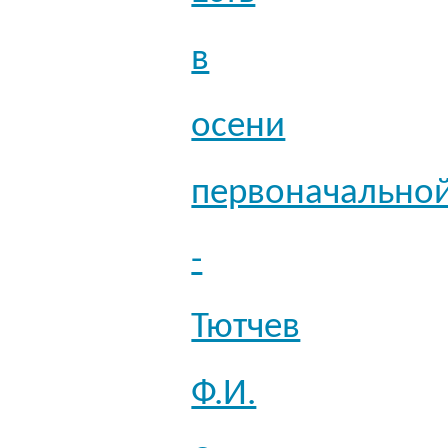
в
осени
первоначально
-
Тютчев
Ф.И.