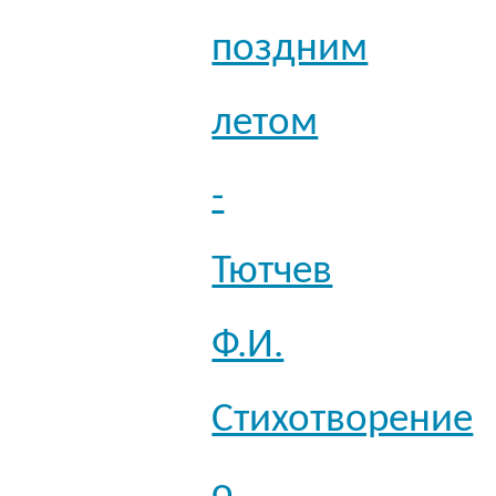
поздним
летом
-
Тютчев
Ф.И.
Стихотворение
о