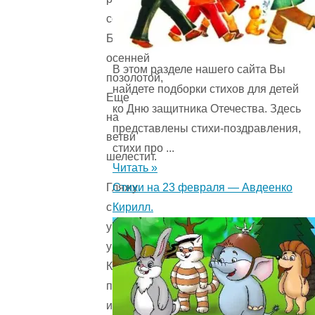
сотый,
Блестя
осенней
В этом разделе нашего сайта Вы
позолотой,
найдете подборки стихов для детей
Еще
ко Дню защитника Отечества. Здесь
на
представлены стихи-поздравления,
ветви
стихи про ...
шелестит.
Читать »
Стихи на 23 февраля — Авдеенко
Гляжу
Кирилл.
с
участьем
умиленным,
Когда,
пробившись
из-