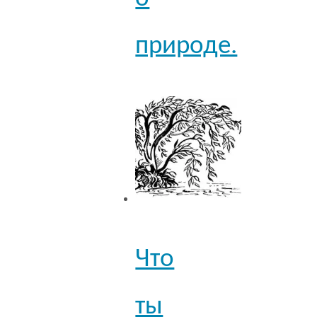
природе.
Что
ты