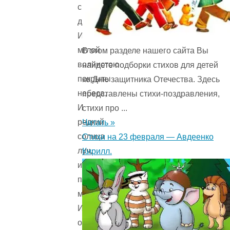
свежее
дыханье,
И
мглой
В этом разделе нашего сайта Вы
волнистою
найдете подборки стихов для детей
покрыты
ко Дню защитника Отечества. Здесь
небеса,
представлены стихи-поздравления,
И
стихи про ...
редкий
Читать »
солнца
Стихи на 23 февраля — Авдеенко
луч,
Кирилл.
и
первые
морозы,
И
отдаленные