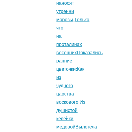
наносят
утренни
морозы,Только
что
на
проталинах
весеннихПоказались
ранние
цветочки;Как
из
чудного
царства
воскового,Из
душистой
келейки
медовойВылетела