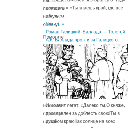
вы
до году…» «Ты знаешь край, где все
поставили
обильем ...
низкую
Читать »
оценку!
Роман Галицкий. Баллада — Толстой
Помогите
А.К. Баллада про князя Галицкого.
сделать
материалы
на
сайте
лучше
для
пользователя!
И молвит легат: «Далеко ты,О княже,
Напишите
прославлен за доблесть свою!Ты в
причину
русском краюКак солнце на всех
низкой