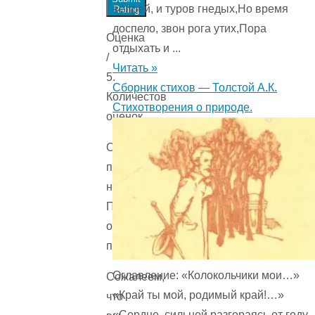
вепрей, и туров гнедых,Но время
Rating
доспело, звон рога утих,Пора
Оценка
отдыхать и ...
/
Читать »
5.
Сборник стихов — Толстой А.К.
Количестов
Стихотворения о природе.
оценок
Оценок
пока
нет.
Поставьте
оценку
первым.
Оглавление: «Колокольчики мои…»
Сожалеем,
«Край ты мой, родимый край!…»
что
«Сердце, сильней разгораясь от году