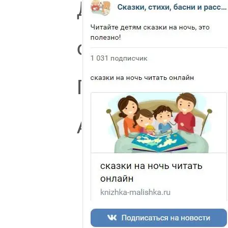
Другие
стихи
Пушкина
А.С.