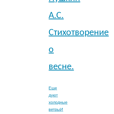
А.С.
Стихотворение
о
весне.
Еще
дуют
холодные
ветрыИ