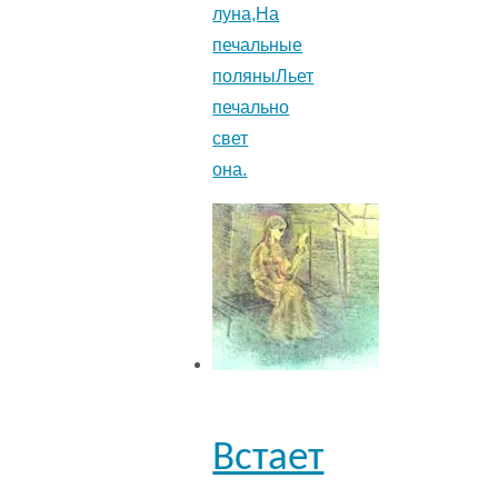
луна,На
печальные
поляныЛьет
печально
свет
она.
Встает