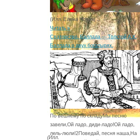
(Илл. Елена Новик) ...
Читать »
Сватовство. Баллада — Толстой А.К.
Баллада о двух богатырях.
По вешнему по складуМы песню
завели,Ой ладо, диди-ладо!Ой ладо,
лель-люли!2Поведай, песня наша,На
(Илл.