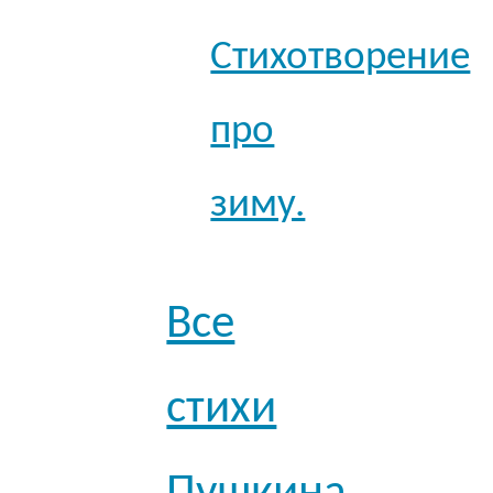
Стихотворение
про
зиму.
Все
стихи