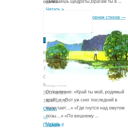
изливаешь щедроты,Врагам ты в ...
оценки.
Читать »
Колокольчики мои. Сборник стихов —
Толстой А.К.
Отправить
Количество
прочтений:
762
Опубликовано:
Мишуткой
Оглавление: «Край ты мой, родимый
30.07.2023
край!..» «Вот уж снег последний в
19.07.2021
поле тает…» «Где гнутся над омутом
Обвал
лозы…» «По вешнему ...
—
Читать »
Пушкин