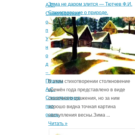
Зима не даром злится — Тютчев Ф.И.
А.С.
Стихотворение о природе.
Стихотворение
о
природе.
Уж
небо
осенью
дышало
—
Пушкин
В этом стихотворении столкновение
А.С.
времён года представ­лено в виде
Стихотворение
сказочного сражения, но за ним
про
хорошо видна точная картина
осень.
наступления весны.Зима ...
Читать »