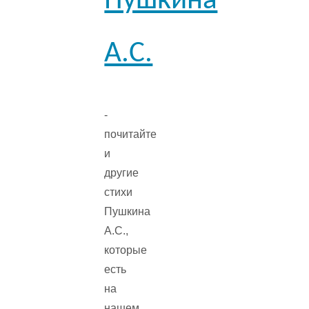
Пушкина
А.С.
-
почитайте
и
другие
стихи
Пушкина
А.С.,
которые
есть
на
нашем