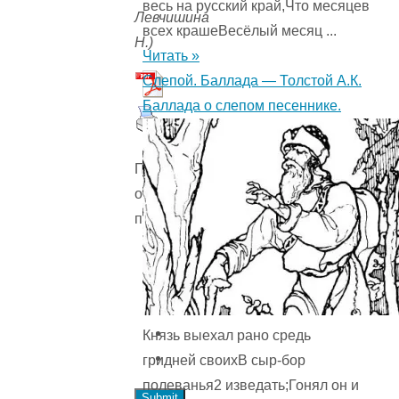
весь на русский край,Что месяцев
Левчишина
всех крашеВесёлый месяц ...
Н.)
Читать »
Слепой. Баллада — Толстой А.К.
Баллада о слепом песеннике.
Пожалуйста,
оцените
произведение
Князь выехал рано средь
гридней своихВ сыр-бор
полеванья2 изведать;Гонял он и
Submit