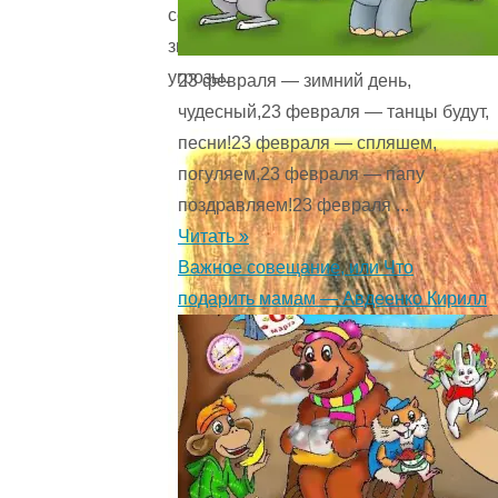
седой
зимы
угрозы.
23 февраля — зимний день,
чудесный,23 февраля — танцы будут,
песни!23 февраля — спляшем,
погуляем,23 февраля — папу
поздравляем!23 февраля ...
Читать »
Важное совещание, или Что
подарить мамам — Авдеенко Кирилл