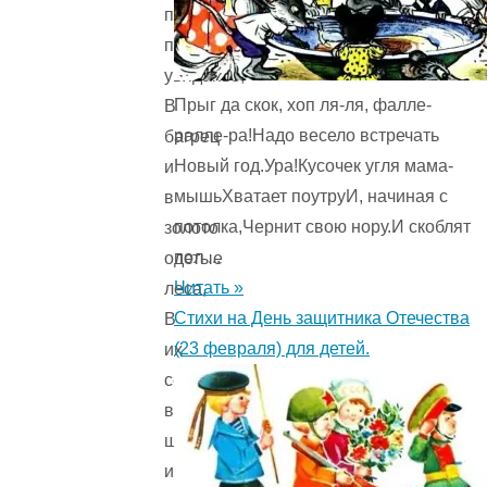
пышное
природы
увяданье,
Прыг да скок, хоп ля-ля, фалле-
В
ралле-ра!Надо весело встречать
багрец
Новый год.Ура!Кусочек угля мама-
и
мышьХватает поутруИ, начиная с
в
потолка,Чернит свою нору.И скоблят
золото
пол ...
одетые
Читать »
леса,
Стихи на День защитника Отечества
В
(23 февраля) для детей.
их
сенях
ветра
шум
и