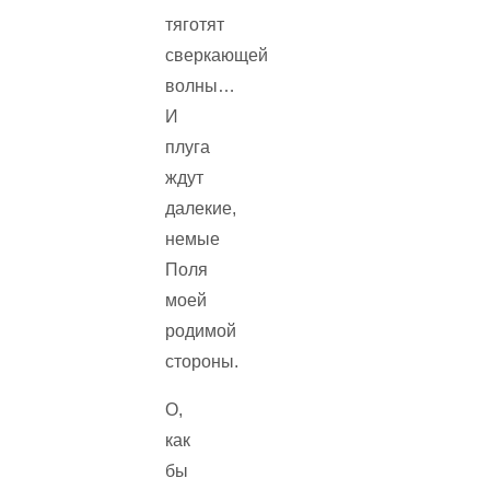
тяготят
сверкающей
волны…
И
плуга
ждут
далекие,
немые
Поля
моей
родимой
стороны.
О,
как
бы