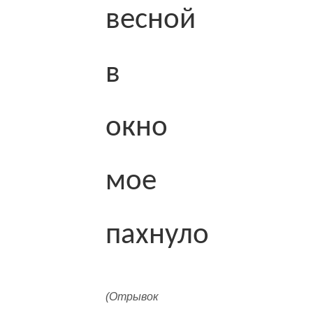
весной
в
окно
мое
пахнуло
(Отрывок