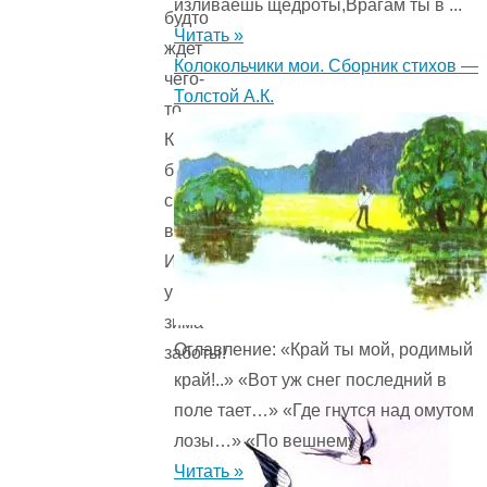
изливаешь щедроты,Врагам ты в ...
будто
Читать »
ждет
Колокольчики мои. Сборник стихов —
чего-
Толстой А.К.
то,
Как
будто
счастье
впереди
И
унесла
зима
Оглавление: «Край ты мой, родимый
заботы!
край!..» «Вот уж снег последний в
поле тает…» «Где гнутся над омутом
лозы…» «По вешнему ...
Читать »