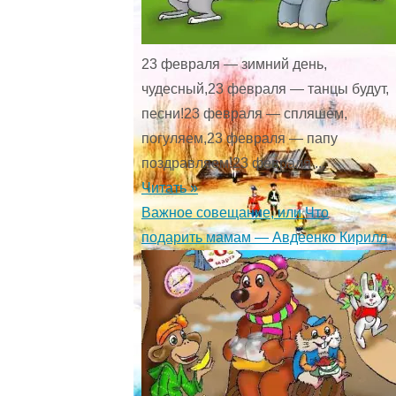
23 февраля — зимний день,
чудесный,23 февраля — танцы будут,
песни!23 февраля — спляшем,
погуляем,23 февраля — папу
поздравляем!23 февраля ...
Читать »
Важное совещание, или Что
подарить мамам — Авдеенко Кирилл