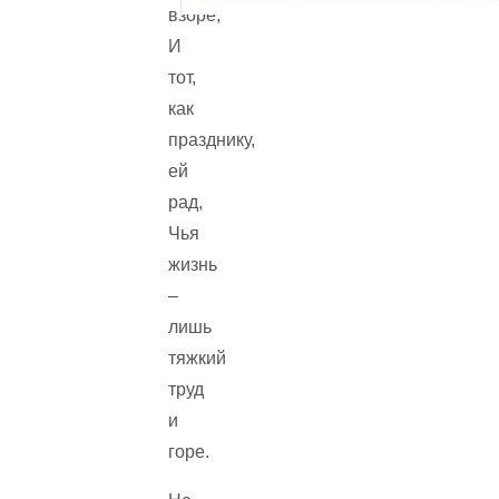
взоре;
И
тот,
как
празднику,
ей
рад,
Чья
жизнь
–
лишь
тяжкий
труд
и
горе.