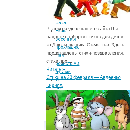
свеж
и
зелен
В этом разделе нашего сайта Вы
Ночь
найдете подборки стихов для детей
весенняя
ко Дню защитника Отечества. Здесь
прохладна
представлены стихи-поздравления,
Над
стихи про ...
росистыми
Читать »
лугами
Стихи на 23 февраля — Авдеенко
И
Кирилл.
вот
шатер
свой
голубой