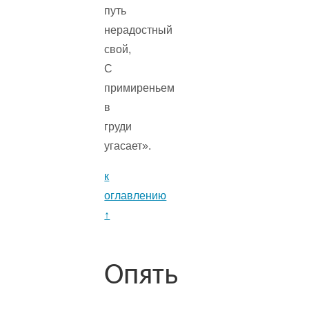
путь
нерадостный
свой,
С
примиреньем
в
груди
угасает».
к
оглавлению
↑
Опять