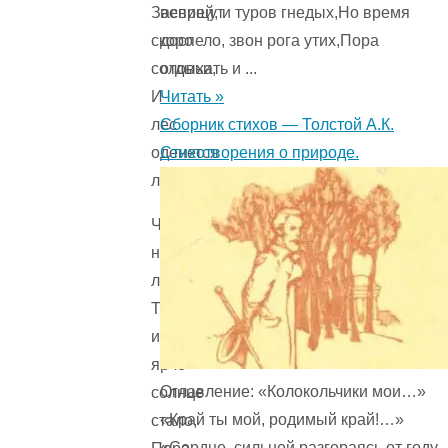
вепрей, и туров гнедых,Но время
Засвищут
доспело, звон рога утих,Пора
скоро
отдыхать и ...
соловьи,
Читать »
И
Сборник стихов — Толстой А.К.
лес
Стихотворения о природе.
оденется
листвою!
Чиста
небесная
лазурь,
Теплей
и
ярче
Оглавление: «Колокольчики мои…»
солнце
«Край ты мой, родимый край!…»
стало,
«Сердце, сильней разгораясь от году