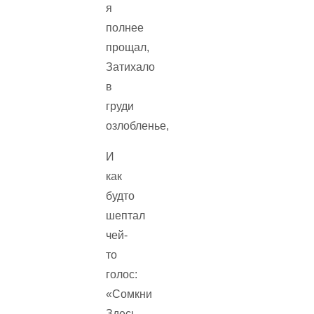
я
полнее
прощал,
Затихало
в
груди
озлобленье,
И
как
будто
шептал
чей-
то
голос:
«Сомкни
Здесь