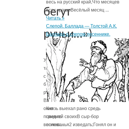
весь на русский край,Что месяцев
бегут
всех крашеВесёлый месяц ...
Читать »
Слепой. Баллада — Толстой А.К.
ручьи…»)
Баллада о слепом песеннике.
Уж
тает
снег,
бегут
ручьи,
В
Князь выехал рано средь
окно
гридней своихВ сыр-бор
повеяло
полеванья2 изведать;Гонял он и
весною…