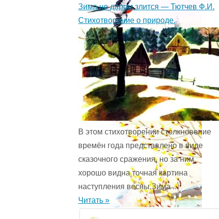
Зима не даром злится — Тютчев Ф.И.
Стихотворение о природе.
В этом стихотворении столкновение
времён года представ­лено в виде
сказочного сражения, но за ним
хорошо видна точная картина
наступления весны.Зима ...
Читать »