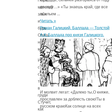
Пора
до году…» «Ты знаешь край, где все
метелей
обильем ...
злых
Читать »
и
Роман Галицкий. Баллада — Толстой
бурь
А.К. Баллада про князя Галицкого.
Опять
надолго
миновала.
И
сердце
сильно
так
в
И молвит легат: «Далеко ты,О княже,
груди
прославлен за доблесть свою!Ты в
Стучит,
русском краюКак солнце на всех
как