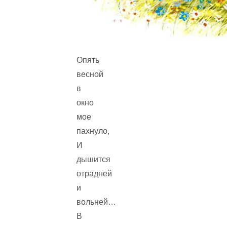
Опять
весной
в
окно
мое
пахнуло,
И
дышится
отрадней
и
вольней…
В