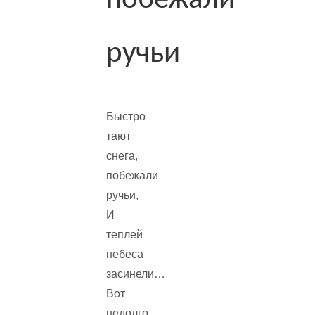
побежали
ручьи
Быстро
тают
снега,
побежали
ручьи,
И
теплей
небеса
засинели…
Вот
недолго