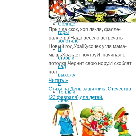
гроза
прошла
Солнце
Прыг да скок, хоп ля-ля, фалле-
горы
ралле-ра!Надо весело встречать
золотило
Новый год.Ура!Кусочек угля мама-
В
мышьХватает поутруИ, начиная с
старый
потолка,Чернит свою нору.И скоблят
сад
пол ...
выхожу
Читать »
я
Стихи на День защитника Отечества
Теплый
(23 февраля) для детей.
день
весенний
Как
мой
садик