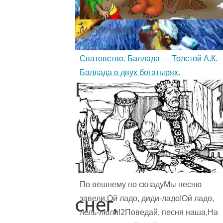
(Илл. Елена Новик) ...
Читать »
Сватовство. Баллада — Толстой А.К.
Баллада о двух богатырях.
Весна
(«Уж
тает
По вешнему по складуМы песню
завели,Ой ладо, диди-ладо!Ой ладо,
снег,
лель-люли!2Поведай, песня наша,На