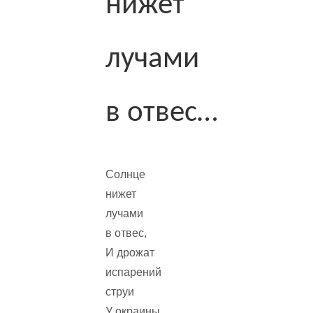
нижет
лучами
в отвес…
Солнце
нижет
лучами
в отвес,
И дрожат
испарений
струи
У окраины