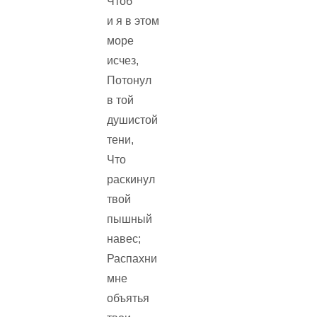
Чтоб
и я в этом
море
исчез,
Потонул
в той
душистой
тени,
Что
раскинул
твой
пышный
навес;
Распахни
мне
объятья