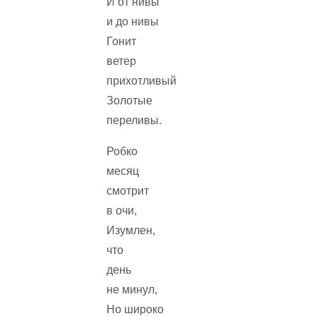
И от нивы
и до нивы
Гонит
ветер
прихотливый
Золотые
переливы.
Робко
месяц
смотрит
в очи,
Изумлен,
что
день
не минул,
Но широко