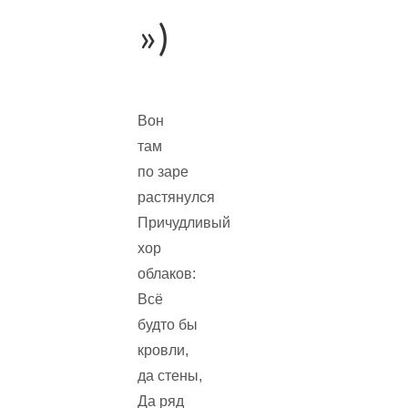
»)
Вон
там
по заре
растянулся
Причудливый
хор
облаков:
Всё
будто бы
кровли,
да стены,
Да ряд