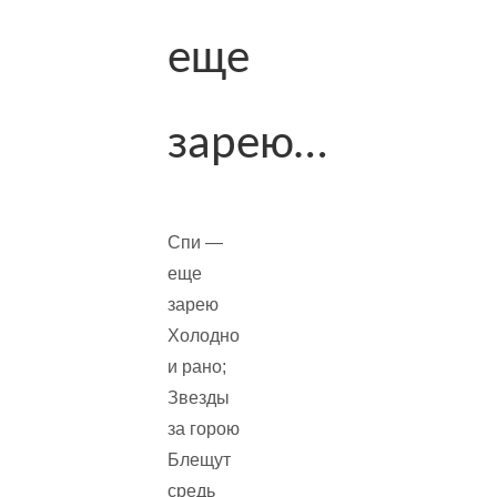
еще
зарею…
Спи —
еще
зарею
Холодно
и рано;
Звезды
за горою
Блещут
средь