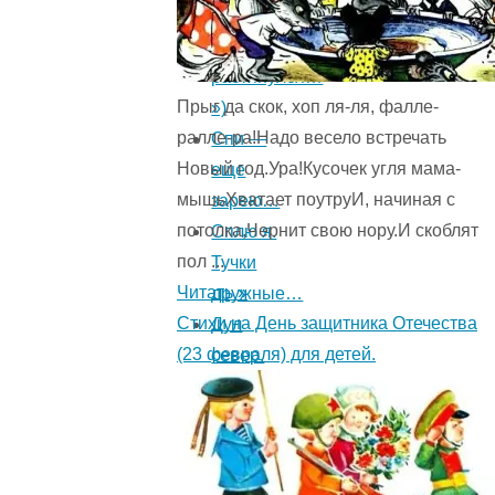
по
заре
растянулся…
Прыг да скок, хоп ля-ля, фалле-
»)
ралле-ра!Надо весело встречать
Спи —
Новый год.Ура!Кусочек угля мама-
еще
мышьХватает поутруИ, начиная с
зарею…
потолка,Чернит свою нору.И скоблят
Сплю я.
пол ...
Тучки
Читать »
дружные…
Стихи на День защитника Отечества
Дул
(23 февраля) для детей.
север.
Плакала
трава…
Бабочка
(«Ты