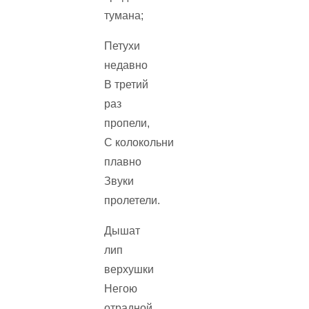
тумана;
Петухи
недавно
В третий
раз
пропели,
С колокольни
плавно
Звуки
пролетели.
Дышат
лип
верхушки
Негою
отрадной,