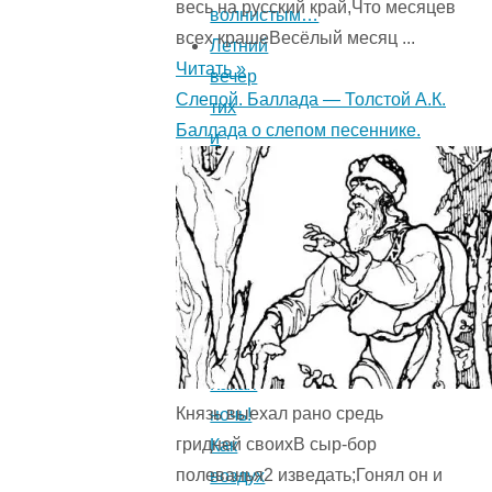
весь на русский край,Что месяцев
волнистым…
всех крашеВесёлый месяц ...
Летний
Читать »
вечер
Слепой. Баллада — Толстой А.К.
тих
Баллада о слепом песеннике.
и
ясен…
Ива
(«Сядем
здесь,
у
этой
ивы…»)
Какая
Князь выехал рано средь
ночь!
гридней своихВ сыр-бор
Как
полеванья2 изведать;Гонял он и
воздух