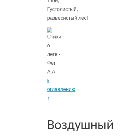
твои,
Густолистый,
развесистый лес!
к
оглавлению
↑
Воздушный