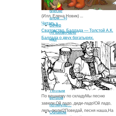
в
блеске
(Илл. Елена Новик) ...
алом…»)
Читать »
Вечер
Сватовство. Баллада — Толстой А.К.
(«Прозвучало
Баллада о двух богатырях.
над
ясной
рекою…»)
Тёплый
ветер
тихо
веет…
Тёплым
По вешнему по складуМы песню
ветром
завели,Ой ладо, диди-ладо!Ой ладо,
потянуло…
лель-люли!2Поведай, песня наша,На
Облаком