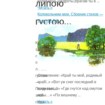
изливаешь щедроты,Врагам ты в ...
липою
Читать »
Колокольчики мои. Сборник стихов —
густою…
Толстой А.К.
Как
здесь
свежо
под
липою
Оглавление: «Край ты мой, родимый
густою
край!..» «Вот уж снег последний в
—
поле тает…» «Где гнутся над омутом
Полдневный
лозы…» «По вешнему ...
зной
Читать »
сюда