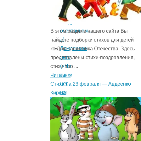
прав.
Одним
воздушным
очертаньем…
В этом разделе нашего сайта Вы
»)
найдете подборки стихов для детей
Дождливое
ко Дню защитника Отечества. Здесь
лето
представлены стихи-поздравления,
(«Ни
стихи про ...
тучки
Читать »
нет
Стихи на 23 февраля — Авдеенко
на
Кирилл.
небосклоне…
»)
Заря
прощается
с