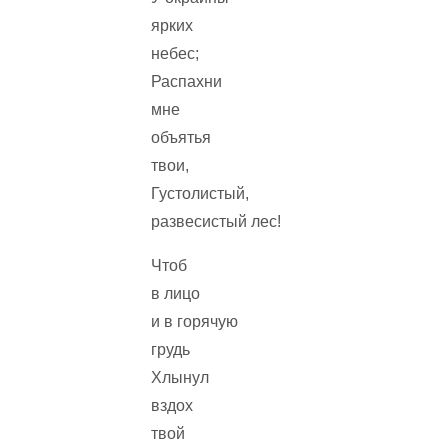
ярких
небес;
Распахни
мне
объятья
твои,
Густолистый,
развесистый лес!
Чтоб
в лицо
и в горячую
грудь
Хлынул
вздох
твой