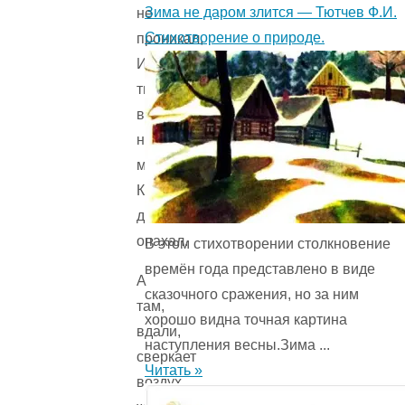
Зима не даром злится — Тютчев Ф.И.
не
Стихотворение о природе.
проникал,
И
тысячи
висящих
надо
мною
Качаются
душистых
опахал.
В этом стихотворении столкновение
времён года представ­лено в виде
А
сказочного сражения, но за ним
там,
хорошо видна точная картина
вдали,
наступления весны.Зима ...
сверкает
Читать »
воздух