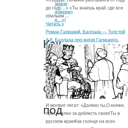
земле
до году…» «Ты знаешь край, где все
доверил
обильем ...
я…»)
Читать »
Роман Галицкий. Баллада — Толстой
А.К. Баллада про князя Галицкого.
Как
здесь
свежо
И молвит легат: «Далеко ты,О княже,
под
прославлен за доблесть свою!Ты в
русском краюКак солнце на всех