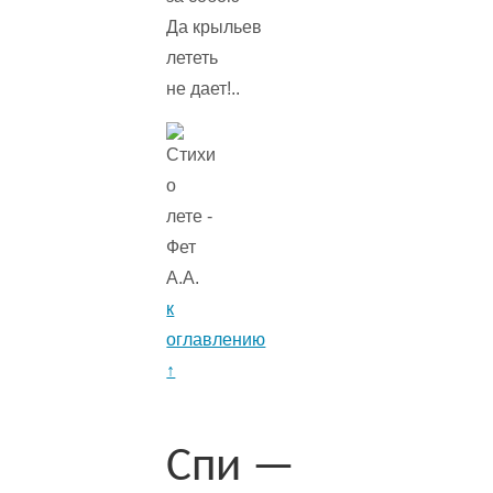
Да крыльев
лететь
не дает!..
к
оглавлению
↑
Спи —