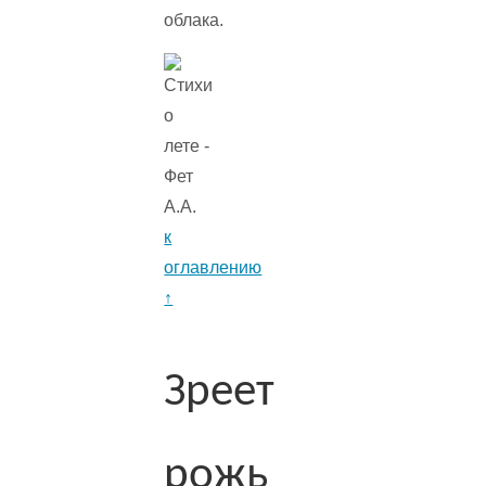
облака.
к
оглавлению
↑
Зреет
рожь