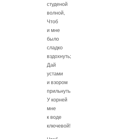
студеной
волной,
Чтоб
и мне
было
сладко
вздохнуть;
Дай
устами
и взором
прильнуть
У корней
мне
к воде
ключевой!