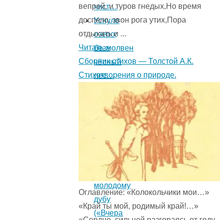
вепрей, и туров гнедых,Но время
чист…
доспело, звон рога утих,Пора
Уснуло
отдыхать и ...
озеро;
Читать »
безмолвен
Сборник стихов — Толстой А.К.
чёрный
Стихотворения о природе.
лес…
Колокольчик
(«Ночь
нема,
как
дух
бесплотный…»)
К
молодому
Оглавление: «Колокольчики мои…»
дубу
«Край ты мой, родимый край!…»
(«Вчера
«Сердце, сильней разгораясь от году