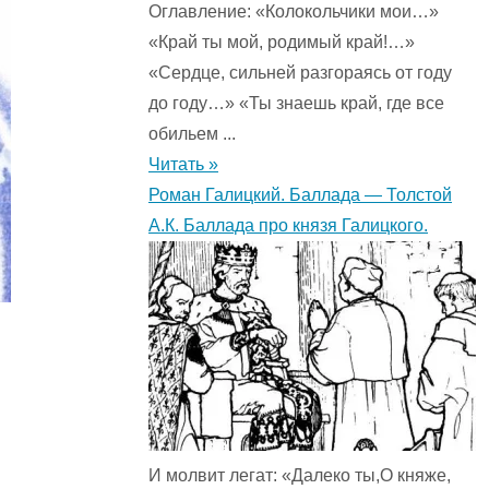
Оглавление: «Колокольчики мои…»
«Край ты мой, родимый край!…»
«Сердце, сильней разгораясь от году
до году…» «Ты знаешь край, где все
обильем ...
Читать »
Роман Галицкий. Баллада — Толстой
А.К. Баллада про князя Галицкого.
И молвит легат: «Далеко ты,О княже,