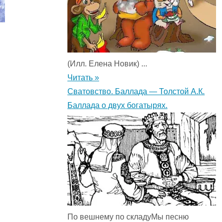
(Илл. Елена Новик) ...
Читать »
Сватовство. Баллада — Толстой А.К.
Баллада о двух богатырях.
По вешнему по складуМы песню