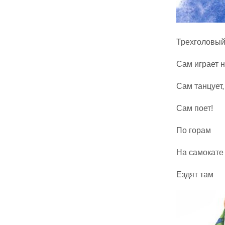
Трехголовый
Сам играет н
Сам танцует,
Сам поет!
По горам
На самокате
Ездят там