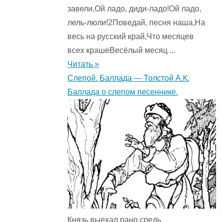
завели,Ой ладо, диди-ладо!Ой ладо,
лель-люли!2Поведай, песня наша,На
весь на русский край,Что месяцев
всех крашеВесёлый месяц ...
Читать »
Слепой. Баллада — Толстой А.К.
Баллада о слепом песеннике.
Князь выехал рано средь