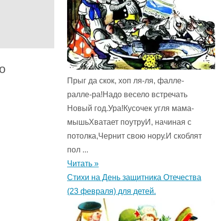
о
Прыг да скок, хоп ля-ля, фалле-
ралле-ра!Надо весело встречать
Новый год.Ура!Кусочек угля мама-
мышьХватает поутруИ, начиная с
потолка,Чернит свою нору.И скоблят
пол ...
Читать »
Стихи на День защитника Отечества
(23 февраля) для детей.