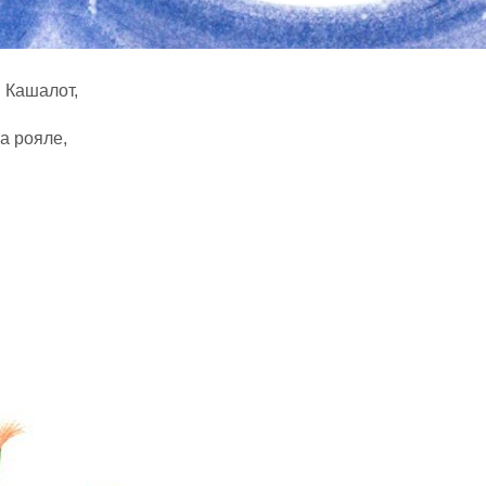
 Кашалот,
а рояле,