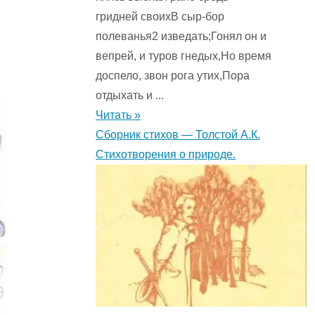
гридней своихВ сыр-бор
полеванья2 изведать;Гонял он и
вепрей, и туров гнедых,Но время
доспело, звон рога утих,Пора
отдыхать и ...
Читать »
Сборник стихов — Толстой А.К.
Стихотворения о природе.