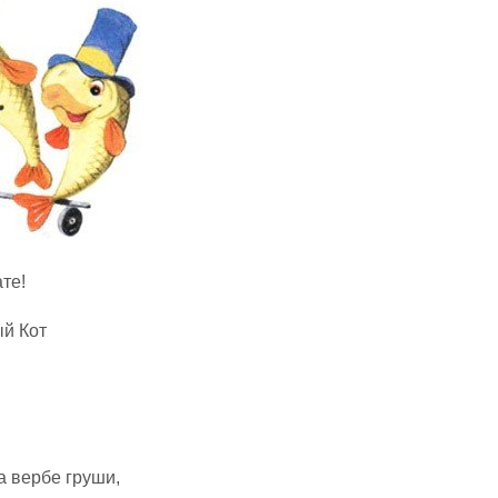
те!
ый Кот
а вербе груши,