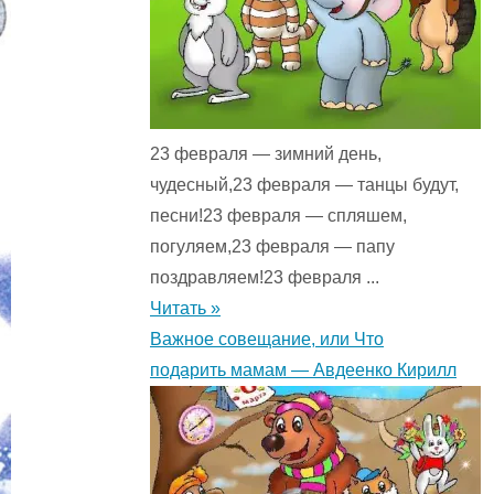
23 февраля — зимний день,
чудесный,23 февраля — танцы будут,
песни!23 февраля — спляшем,
погуляем,23 февраля — папу
поздравляем!23 февраля ...
Читать »
Важное совещание, или Что
подарить мамам — Авдеенко Кирилл