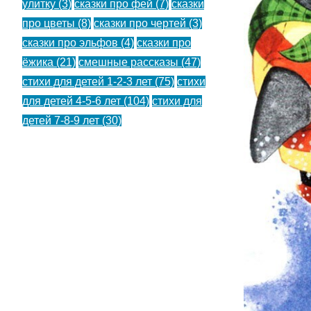
улитку
(3)
сказки про фей
(7)
сказки
про цветы
(8)
сказки про чертей
(3)
сказки про эльфов
(4)
сказки про
ёжика
(21)
смешные рассказы
(47)
стихи для детей 1-2-3 лет
(75)
стихи
для детей 4-5-6 лет
(104)
стихи для
детей 7-8-9 лет
(30)