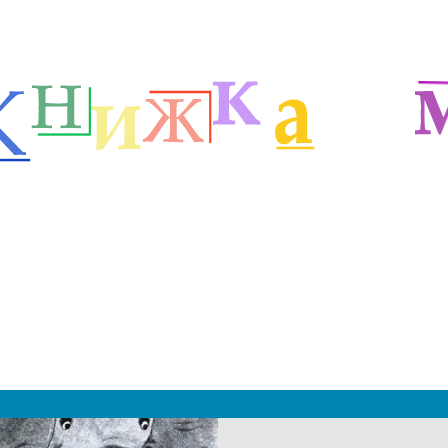
етей
Детские классики
Стихи Заходера
м
|
 2019 - 2027