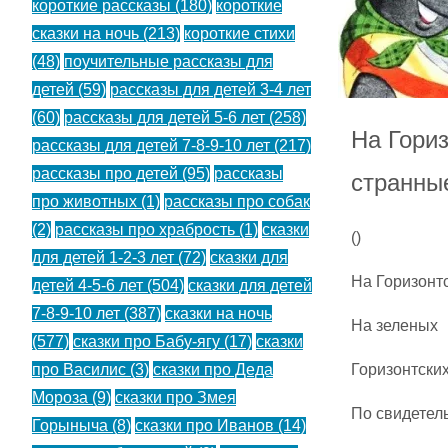
короткие рассказы
(180)
короткие
сказки на ночь
(213)
короткие стихи
(48)
поучительные рассказы для
детей
(59)
рассказы для детей 3-4 лет
(60)
рассказы для детей 5-6 лет
(258)
На Гориз
рассказы для детей 7-8-9-10 лет
(217)
рассказы про детей
(95)
рассказы
странны
про животных
(1)
рассказы про собак
(2)
рассказы про храбрость
(1)
сказки
(
)
для детей 1-2-3 лет
(72)
сказки для
На Горизонт
детей 4-5-6 лет
(504)
сказки для детей
7-8-9-10 лет
(387)
сказки на ночь
На зеленых
(577)
сказки про Бабу-ягу
(17)
сказки
Горизонтских
про Василис
(3)
сказки про Деда
Мороза
(9)
сказки про Змея
По свидетель
Горыныча
(8)
сказки про Иванов
(14)