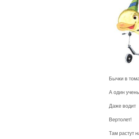
Бычки в тома
А один учен
Даже водит
Вертолет!
Там растут н