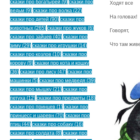
сказки про богатырей
(9)
сказки про
Ходят все
ведьм
(9)
сказки про волка
(22)
На головах!
сказки про детей
(90)
сказки про
животных
(265)
сказки про жуков
(6)
Говорят,
сказки про зайцев
(40)
сказки про
Что там жив
зиму
(29)
сказки про игрушки
(14)
сказки про козлов
(10)
сказки про
корову
(9)
сказки про кота и кошку
(36)
сказки про лису
(47)
сказки про
машинки
(5)
сказки про медведя
(39)
сказки про мышку
(21)
сказки про
петуха
(12)
сказки про предметы
(18)
сказки про принцев
(1)
сказки про
принцесс и царевн
(70)
сказки про
птиц
(44)
сказки про собаку
(16)
сказки про солдата
(8)
сказки про