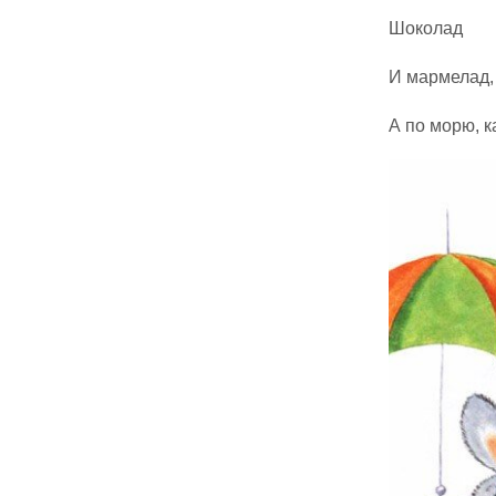
Шоколад
И мармелад,
А по морю, к