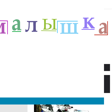
Новое
Веселый новый год — Прёйсен А.
Стихи для детей.