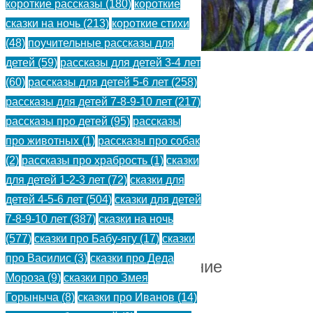
короткие рассказы
(180)
короткие
Т.
сказки на ночь
(213)
короткие стихи
(48)
поучительные рассказы для
детей
(59)
рассказы для детей 3-4 лет
(60)
рассказы для детей 5-6 лет
(258)
Коза
рассказы для детей 7-8-9-10 лет
(217)
и
рассказы про детей
(95)
рассказы
про животных
(1)
рассказы про собак
Стрекоза
(2)
рассказы про храбрость
(1)
сказки
—
для детей 1-2-3 лет
(72)
сказки для
детей 4-5-6 лет
(504)
сказки для детей
Собакин
7-8-9-10 лет
(387)
сказки на ночь
Т.
(577)
сказки про Бабу-ягу
(17)
сказки
про Василис
(3)
сказки про Деда
Стихотворение
Мороза
(9)
сказки про Змея
для
Горыныча
(8)
сказки про Иванов
(14)