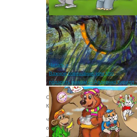
23 февраля — зимний день,
чудесный,23 февраля — танцы будут,
песни!23 февраля — спляшем,
погуляем,23 февраля — папу
поздравляем!23 февраля ...
Читать »
Важное совещание, или Что
подарить мамам — Авдеенко Кирилл
Огорчается
Коза,
что
она
—