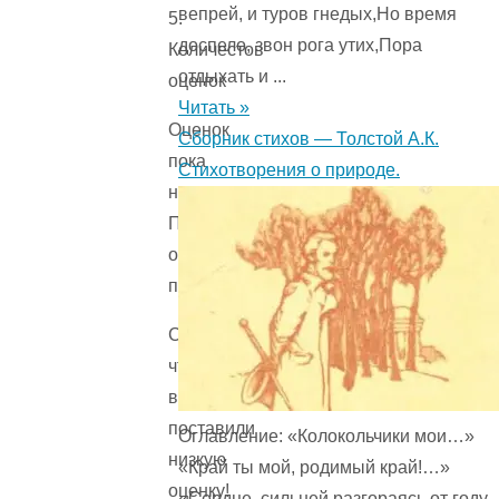
вепрей, и туров гнедых,Но время
5.
доспело, звон рога утих,Пора
Количестов
отдыхать и ...
оценок
Читать »
Оценок
Сборник стихов — Толстой А.К.
пока
Стихотворения о природе.
нет.
Поставьте
оценку
первым.
Сожалеем,
что
вы
поставили
Оглавление: «Колокольчики мои…»
низкую
«Край ты мой, родимый край!…»
оценку!
«Сердце, сильней разгораясь от году