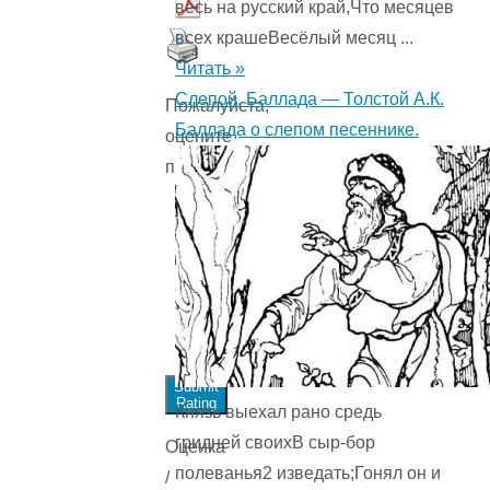
весь на русский край,Что месяцев
всех крашеВесёлый месяц ...
Читать »
Слепой. Баллада — Толстой А.К.
Пожалуйста,
Баллада о слепом песеннике.
оцените
произведение
Submit
Rating
Князь выехал рано средь
гридней своихВ сыр-бор
Оценка
полеванья2 изведать;Гонял он и
/