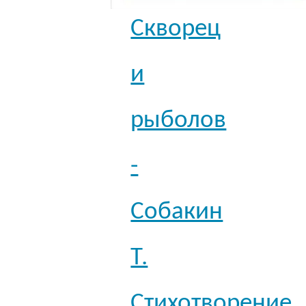
Скворец
и
рыболов
-
Собакин
Т.
Стихотворение