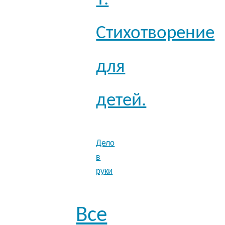
Стихотворение
для
детей.
Дело
в
руки
Все