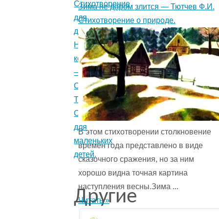
Стихотворение
Зима не даром злится — Тютчев Ф.И.
для
Стихотворение о природе.
детей.
На
коне
—
Собакин
Т.
Стихотворение
для
В этом стихотворении столкновение
маленьких
времён года представ­лено в виде
детей.
сказочного сражения, но за ним
хорошо видна точная картина
наступления весны.Зима ...
Другие
Читать »