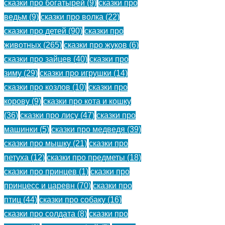
сказки про богатырей
(9)
сказки про
детей.
ведьм
(9)
сказки про волка
(22)
сказки про детей
(90)
сказки про
(
)
животных
(265)
сказки про жуков
(6)
сказки про зайцев
(40)
сказки про
зиму
(29)
сказки про игрушки
(14)
сказки про козлов
(10)
сказки про
корову
(9)
сказки про кота и кошку
(36)
сказки про лису
(47)
сказки про
машинки
(5)
сказки про медведя
(39)
сказки про мышку
(21)
сказки про
петуха
(12)
сказки про предметы
(18)
сказки про принцев
(1)
сказки про
принцесс и царевн
(70)
сказки про
птиц
(44)
сказки про собаку
(16)
сказки про солдата
(8)
сказки про