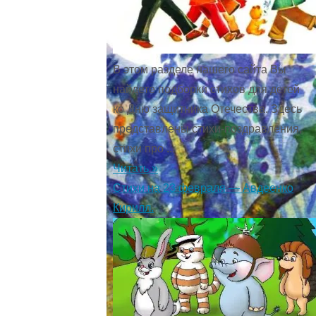
В этом разделе нашего сайта Вы
найдете подборки стихов для детей
ко Дню защитника Отечества. Здесь
представлены стихи-поздравления,
стихи про ...
Читать »
Стихи на 23 февраля — Авдеенко
Кирилл.