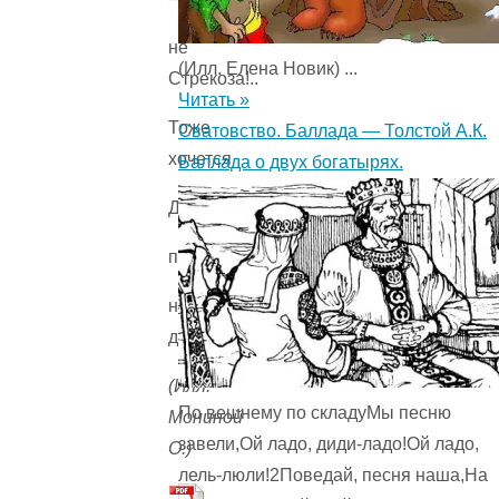
не
(Илл. Елена Новик) ...
Стрекоза!..
Читать »
Тоже
Сватовство. Баллада — Толстой А.К.
хочется
Баллада о двух богатырях.
Двурогой
покружиться
над
дорогой.
(Илл.
По вешнему по складуМы песню
Мониной
завели,Ой ладо, диди-ладо!Ой ладо,
О.)
лель-люли!2Поведай, песня наша,На