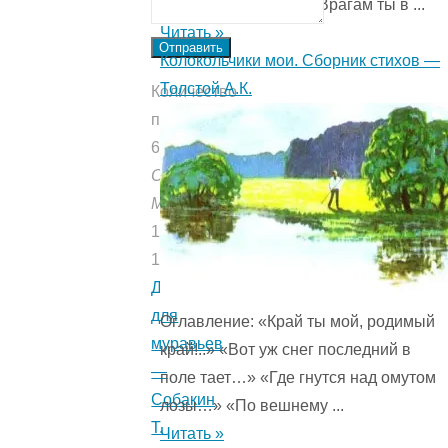
изливаешь щедроты,Врагам ты в ...
Читать »
Отправить
Колокольчики мои. Сборник стихов —
Толстой А.К.
Количество
прочтений:
691
Опубликовано:
Мишуткой
12.05.2023
16.07.2021
Дом
для
Оглавление: «Край ты мой, родимый
муравьев
край!..» «Вот уж снег последний в
—
поле тает…» «Где гнутся над омутом
Собакин
лозы…» «По вешнему ...
Т.
Читать »