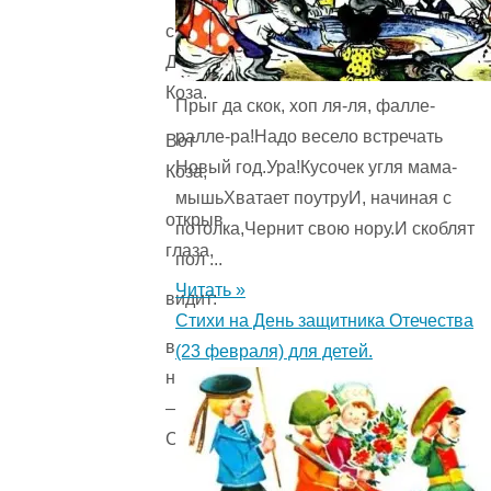
спит
Двурогая
Коза.
Прыг да скок, хоп ля-ля, фалле-
ралле-ра!Надо весело встречать
Вот
Новый год.Ура!Кусочек угля мама-
Коза,
мышьХватает поутруИ, начиная с
открыв
потолка,Чернит свою нору.И скоблят
глаза,
пол ...
Читать »
видит:
Стихи на День защитника Отечества
в
(23 февраля) для детей.
небе
—
Стрекоза.