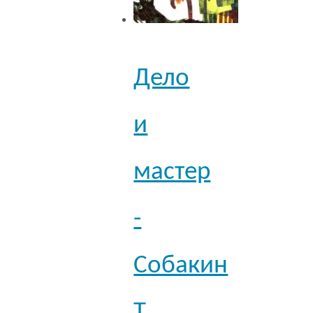
Дело
и
мастер
-
Собакин
Т.