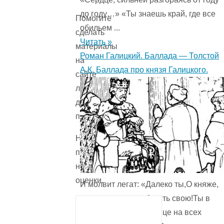
до году…» «Ты знаешь край, где все
Помогите
обильем ...
сделать
Читать »
материалы
Роман Галицкий. Баллада — Толстой
на
А.К. Баллада про князя Галицкого.
сайте
лучше
для
пользователя!
Напишите
причину
низкой
оценки.
И молвит легат: «Далеко ты,О княже,
прославлен за доблесть свою!Ты в
русском краюКак солнце на всех