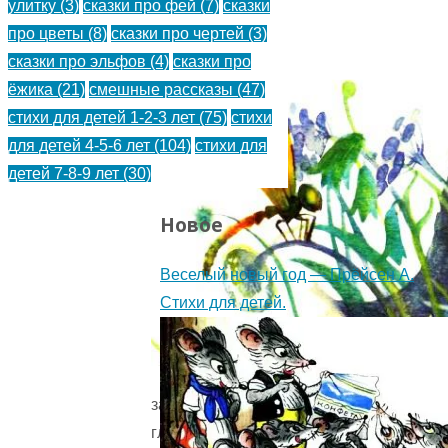
улитку
(3)
сказки про фей
(7)
сказки
про цветы
(8)
сказки про чертей
(3)
сказки про эльфов
(4)
сказки про
ёжика
(21)
смешные рассказы
(47)
стихи для детей 1-2-3 лет
(75)
стихи
для детей 4-5-6 лет
(104)
стихи для
детей 7-8-9 лет
(30)
Новое
Веселый новый год — Прёйсен А.
Стихи для детей.
закрыв
глаза,