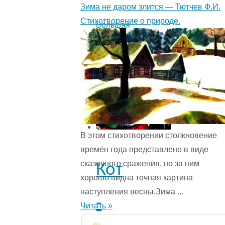
Зима не даром злится — Тютчев Ф.И.
Стихотворение о природе.
Большая
драка:
В этом стихотворении столкновение
времён года представ­лено в виде
сказочного сражения, но за ним
Кот
хорошо видна точная картина
наступления весны.Зима ...
-
Читать »