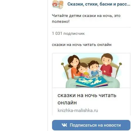
Сеф
Р.С.
Стихотворение
для
маленьких
детей.
На