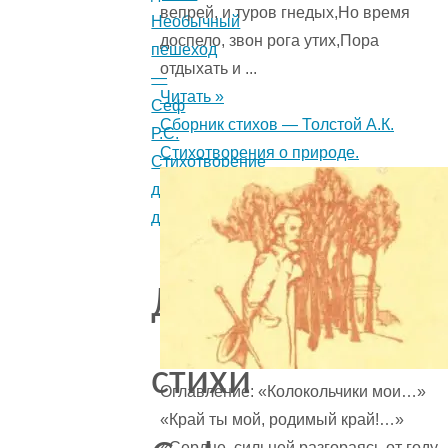
вепрей, и туров гнедых,Но время
Необычный
доспело, звон рога утих,Пора
пешеход
отдыхать и ...
—
Читать »
Сеф
Сборник стихов — Толстой А.К.
Р.С.
Стихотворения о природе.
Стихотворение
для
детей.
Другие
стихи
Оглавление: «Колокольчики мои…»
«Край ты мой, родимый край!…»
«Сердце, сильней разгораясь от году