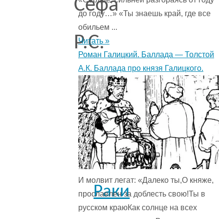
Сефа
до году…» «Ты знаешь край, где все
обильем ...
Р.С.
Читать »
Роман Галицкий. Баллада — Толстой
А.К. Баллада про князя Галицкого.
И молвит легат: «Далеко ты,О княже,
Раки
прославлен за доблесть свою!Ты в
русском краюКак солнце на всех