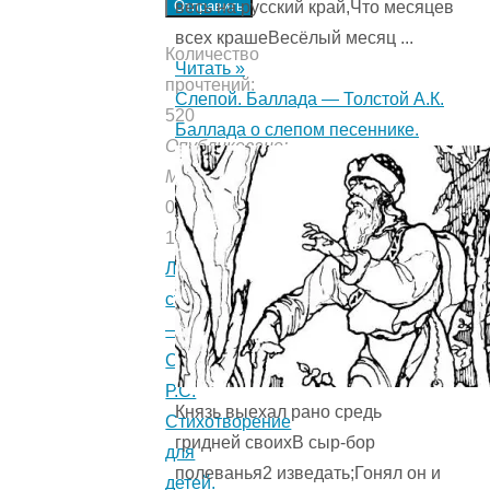
весь на русский край,Что месяцев
Отправить
всех крашеВесёлый месяц ...
Количество
Читать »
прочтений:
Слепой. Баллада — Толстой А.К.
520
Баллада о слепом песеннике.
Опубликовано:
Мишуткой
03.05.2023
16.07.2021
Лиловое
стихотворение
—
Сеф
Р.С.
Князь выехал рано средь
Стихотворение
гридней своихВ сыр-бор
для
полеванья2 изведать;Гонял он и
детей.