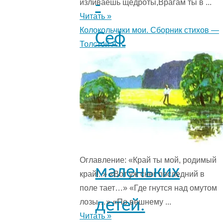
-
изливаешь щедроты,Врагам ты в ...
Читать »
Колокольчики мои. Сборник стихов —
Сеф
Толстой А.К.
Р.С.
Стихотворение
для
Оглавление: «Край ты мой, родимый
маленьких
край!..» «Вот уж снег последний в
поле тает…» «Где гнутся над омутом
детей.
лозы…» «По вешнему ...
Читать »