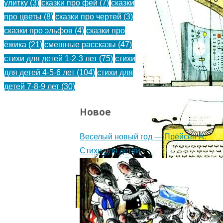
улитку
(3)
сказки про фей
(7)
сказки
про цветы
(8)
сказки про чертей
(3)
сказки про эльфов
(4)
сказки про
ёжика
(21)
смешные рассказы
(47)
стихи для детей 1-2-3 лет
(75)
стихи
для детей 4-5-6 лет
(104)
стихи для
детей 7-8-9 лет
(30)
Новое
Веселый новый год — Прёйсен А.
Стихи для детей.