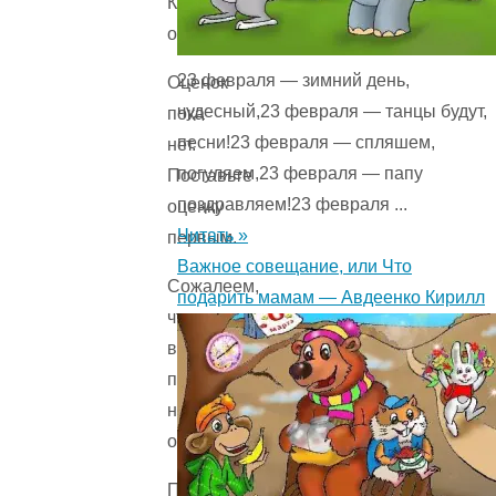
Количестов
оценок
23 февраля — зимний день,
Оценок
чудесный,23 февраля — танцы будут,
пока
песни!23 февраля — спляшем,
нет.
погуляем,23 февраля — папу
Поставьте
поздравляем!23 февраля ...
оценку
Читать »
первым.
Важное совещание, или Что
Сожалеем,
подарить мамам — Авдеенко Кирилл
что
вы
поставили
низкую
оценку!
Помогите