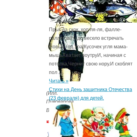
Прыг да скок, хоп ля-ля, фалле-
ралле-ра!Надо весело встречать
Новый год.Ура!Кусочек угля мама-
мышьХватает поутруИ, начиная с
потолка,Чернит свою нору.И скоблят
пол ...
Читать »
Стихи на День защитника Отечества
(Илл.
(23 февраля) для детей.
Пивоварова
В.)