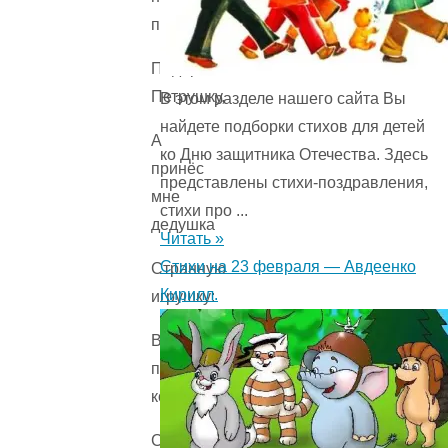
праздник
Подарить
Петрушку,
В этом разделе нашего сайта Вы
найдете подборки стихов для детей
А
ко Дню защитника Отечества. Здесь
принёс
представлены стихи-поздравления,
мне
стихи про ...
дедушка
Читать »
Стихи на 23 февраля — Авдеенко
Странную
Кирилл.
игрушку:
В
плоскую
коробку
Спрятан