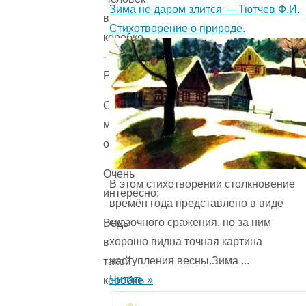
Зима не даром злится — Тютчев Ф.И.
Стихотворение о природе.
Стало
мне
однажды
Очень
В этом стихотворении столкновение
интересно:
времён года представ­лено в виде
сказочного сражения, но за ним
Ведь
хорошо видна точная картина
в
наступления весны.Зима ...
такой
Читать »
коробке