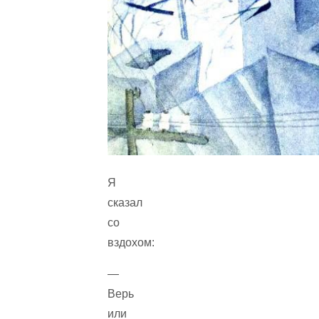
Я
сказал
со
вздохом:
—
Верь
или