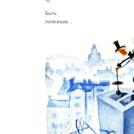
то
Быть
полезным…