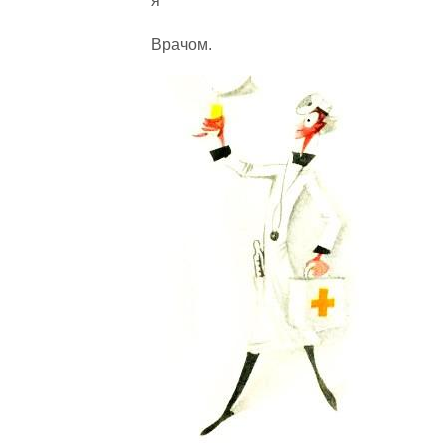
я
Врачом.