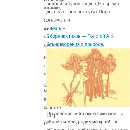
вепрей, и туров гнедых,Но время
ужимки,
доспело, звон рога утих,Пора
отдыхать и ...
Он
Читать »
живёт
Сборник стихов — Толстой А.К.
на
Стихотворения о природе.
длинной,
На
стальной
пружинке.
Оглавление: «Колокольчики мои…»
«Край ты мой, родимый край!…»
«Сердце, сильней разгораясь от году