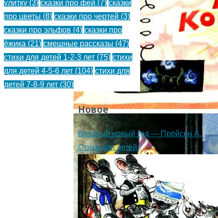
улитку
(3)
сказки про фей
(7)
сказки
про цветы
(8)
сказки про чертей
(3)
сказки про эльфов
(4)
сказки про
ёжика
(21)
смешные рассказы
(47)
стихи для детей 1-2-3 лет
(75)
стихи
для детей 4-5-6 лет
(104)
стихи для
детей 7-8-9 лет
(30)
Новое
Веселый новый год — Прёйсен А.
Стихи для детей.