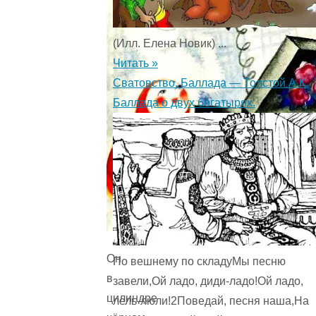
(Илл. Елена Новик) ...
Читать »
Сватовство. Баллада — Толстой А.К.
Баллада о двух богатырях.
Он
По вешнему по складуМы песню
в
завели,Ой ладо, диди-ладо!Ой ладо,
цилиндре
лель-люли!2Поведай, песня наша,На