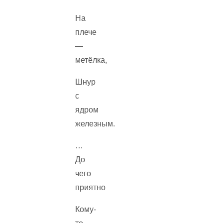
На
плече
—
метёлка,
Шнур
с
ядром
железным.
…
До
чего
приятно
Кому-