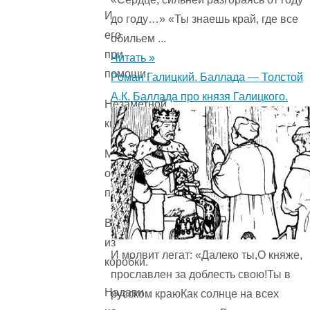
И
до году…» «Ты знаешь край, где все
его
обильем ...
при
Читать »
помощи
Роман Галицкий. Баллада — Толстой
А.К. Баллада про князя Галицкого.
Незаметной
кнопки
Можно
очень
просто
Вызвать
из
И молвит легат: «Далеко ты,О княже,
коробки.
прославлен за доблесть свою!Ты в
Надави
русском краюКак солнце на всех