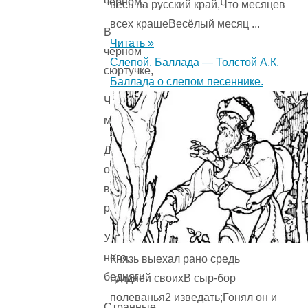
чёрном,
весь на русский край,Что месяцев
всех крашеВесёлый месяц ...
В
Читать »
чёрном
Слепой. Баллада — Толстой А.К.
сюртучке,
Баллада о слепом песеннике.
Чёрную
метёлку
Держит
он
в
руке.
У
него,
Князь выехал рано средь
бедняги,
гридней своихВ сыр-бор
полеванья2 изведать;Гонял он и
Странные