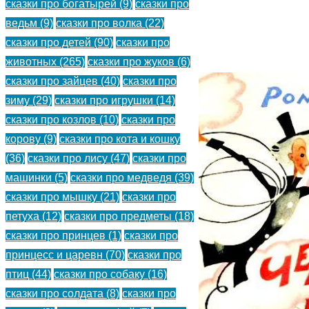
сказки про богатырей
(9)
сказки про
детей.
ведьм
(9)
сказки про волка
(22)
сказки про детей
(90)
сказки про
(
)
животных
(265)
сказки про жуков
(6)
сказки про зайцев
(40)
сказки про
зиму
(29)
сказки про игрушки
(14)
сказки про козлов
(10)
сказки про
корову
(9)
сказки про кота и кошку
(36)
сказки про лису
(47)
сказки про
машинки
(5)
сказки про медведя
(39)
сказки про мышку
(21)
сказки про
петуха
(12)
сказки про предметы
(18)
сказки про принцев
(1)
сказки про
принцесс и царевн
(70)
сказки про
птиц
(44)
сказки про собаку
(16)
сказки про солдата
(8)
сказки про