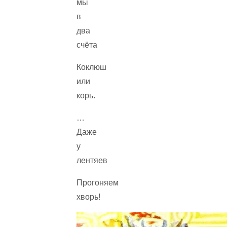
мы
в
два
счёта
Коклюш
или
корь.
…
Даже
у
лентяев
Прогоняем
хворь!