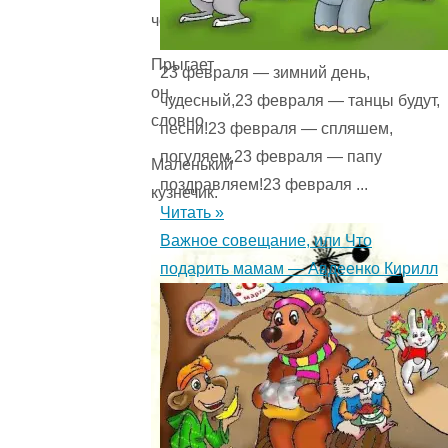
человечек,
Прыгает
23 февраля — зимний день,
он,
чудесный,23 февраля — танцы будут,
словно
песни!23 февраля — спляшем,
погуляем,23 февраля — папу
Маленький
поздравляем!23 февраля ...
кузнечик.
Читать »
Важное совещание, или Что
подарить мамам — Авдеенко Кирилл