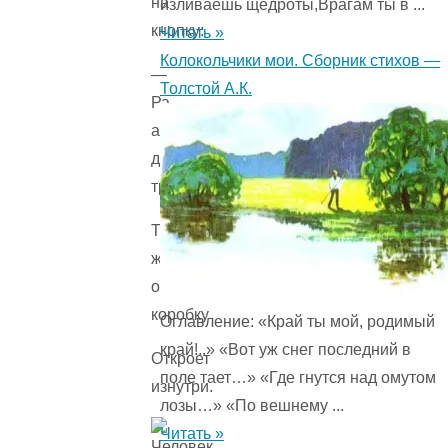
на
изливаешь щедроты,Врагам ты в ...
кнопку:
Читать »
Колокольчики мои. Сборник стихов —
—
Толстой А.К.
Ра-
аз,
два,
три!
Тут
же
он
коробку
Оглавление: «Край ты мой, родимый
край!..» «Вот уж снег последний в
Откроет
поле тает…» «Где гнутся над омутом
изнутри.
лозы…» «По вешнему ...
Читать »