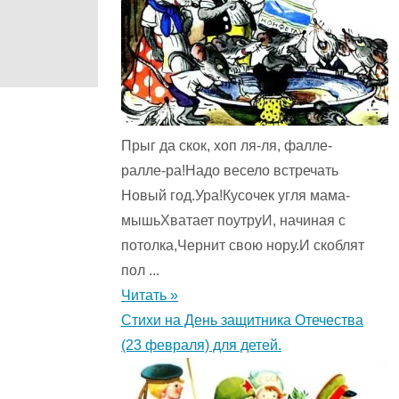
Прыг да скок, хоп ля-ля, фалле-
ралле-ра!Надо весело встречать
Новый год.Ура!Кусочек угля мама-
мышьХватает поутруИ, начиная с
потолка,Чернит свою нору.И скоблят
пол ...
Читать »
Стихи на День защитника Отечества
(23 февраля) для детей.