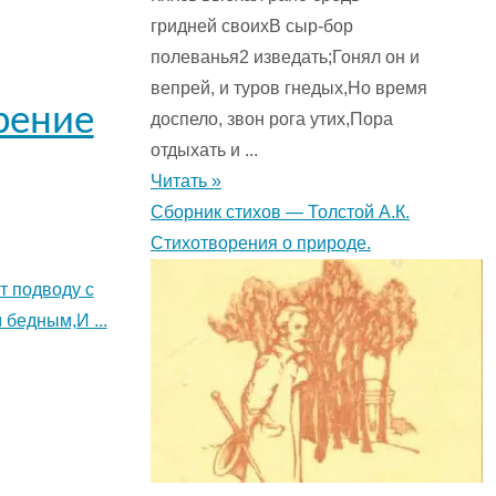
гридней своихВ сыр-бор
полеванья2 изведать;Гонял он и
вепрей, и туров гнедых,Но время
рение
доспело, звон рога утих,Пора
отдыхать и ...
Читать »
Сборник стихов — Толстой А.К.
Стихотворения о природе.
т подводу с
бедным,И ...