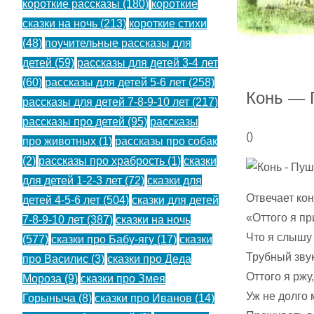
короткие рассказы
(180)
короткие
сказки на ночь
(213)
короткие стихи
(48)
поучительные рассказы для
детей
(59)
рассказы для детей 3-4 лет
(60)
рассказы для детей 5-6 лет
(258)
Конь — 
рассказы для детей 7-8-9-10 лет
(217)
рассказы про детей
(95)
рассказы
(
)
про животных
(1)
рассказы про собак
(2)
рассказы про храбрость
(1)
сказки
для детей 1-2-3 лет
(72)
сказки для
Отвечает кон
детей 4-5-6 лет
(504)
сказки для детей
«Оттого я пр
7-8-9-10 лет
(387)
сказки на ночь
Что я слышу
(577)
сказки про Бабу-ягу
(17)
сказки
Трубный звук
про Василис
(3)
сказки про Деда
Оттого я ржу,
Мороза
(9)
сказки про Змея
Уж не долго 
Горыныча
(8)
сказки про Иванов
(14)