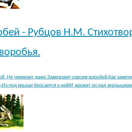
бей - Рубцов Н.М. Стихотво
воробья.
ой. Не чирикает даже.Замерзает совсем воробей.Как замети
,Из-под крыши бросается к ней!И дрожит он над зернышком 