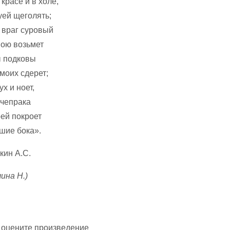
красе и в холе,
уей щеголять;
 враг суровый
ою возьмет
 подковы
 моих сдерет;
х и ноет,
 чепрака
оей покроет
шие бока».
ина Н.)
 оцените произведение