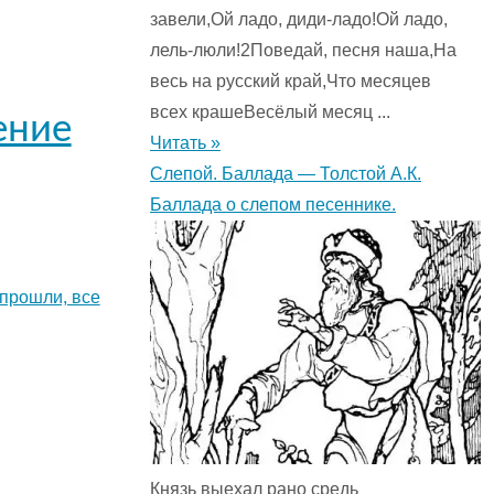
завели,Ой ладо, диди-ладо!Ой ладо,
лель-люли!2Поведай, песня наша,На
весь на русский край,Что месяцев
всех крашеВесёлый месяц ...
ение
Читать »
Слепой. Баллада — Толстой А.К.
Баллада о слепом песеннике.
 прошли, все
Князь выехал рано средь