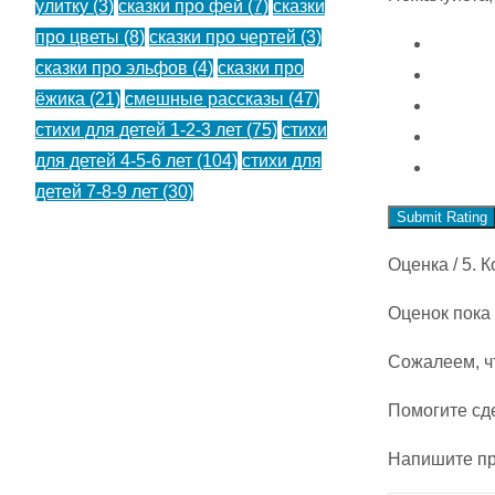
улитку
(3)
сказки про фей
(7)
сказки
про цветы
(8)
сказки про чертей
(3)
сказки про эльфов
(4)
сказки про
ёжика
(21)
смешные рассказы
(47)
стихи для детей 1-2-3 лет
(75)
стихи
для детей 4-5-6 лет
(104)
стихи для
детей 7-8-9 лет
(30)
Submit Rating
Оценка
/ 5. 
Оценок пока 
Сожалеем, ч
Помогите сд
Напишите пр