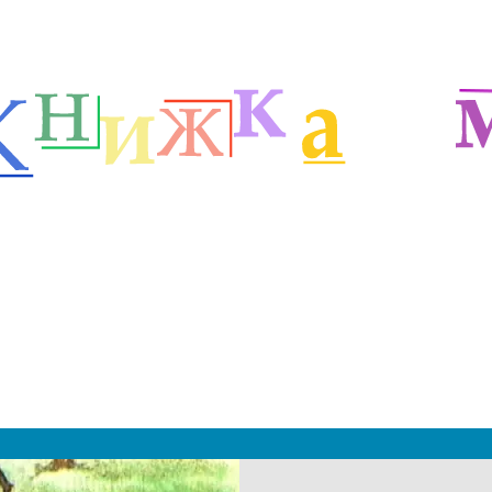
етей
Детские классики
Стихи Рубцова Н.М.
м
|
 2019 - 2027