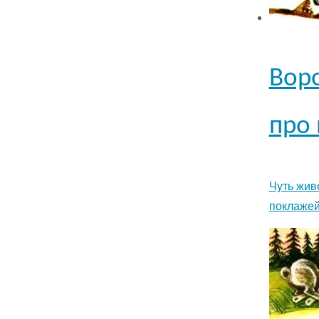
Воро
про 
Чуть жив
поклажей