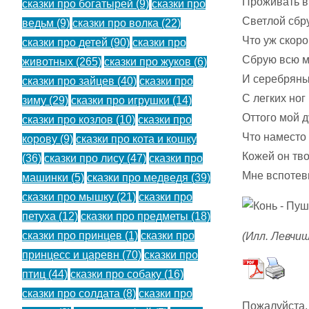
Проживать в 
сказки про богатырей
(9)
сказки про
Светлой сбр
ведьм
(9)
сказки про волка
(22)
Что уж скоро
сказки про детей
(90)
сказки про
Сбрую всю м
животных
(265)
сказки про жуков
(6)
И серебряны
сказки про зайцев
(40)
сказки про
С легких ног
зиму
(29)
сказки про игрушки
(14)
Оттого мой ду
сказки про козлов
(10)
сказки про
Что наместо
корову
(9)
сказки про кота и кошку
Кожей он тв
(36)
сказки про лису
(47)
сказки про
Мне вспотев
машинки
(5)
сказки про медведя
(39)
сказки про мышку
(21)
сказки про
петуха
(12)
сказки про предметы
(18)
сказки про принцев
(1)
сказки про
(Илл. Левчиш
принцесс и царевн
(70)
сказки про
птиц
(44)
сказки про собаку
(16)
сказки про солдата
(8)
сказки про
Пожалуйста,