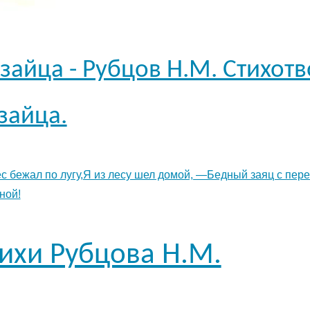
зайца - Рубцов Н.М. Стихот
зайца.
ес бежал по лугу,Я из лесу шел домой, —Бедный заяц с пере
ной!
тихи Рубцова Н.М.