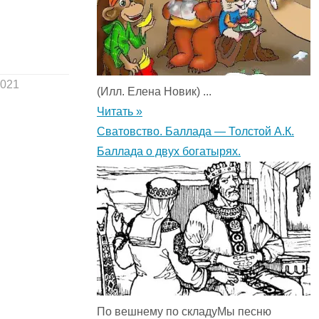
2021
(Илл. Елена Новик) ...
Читать »
Сватовство. Баллада — Толстой А.К.
Баллада о двух богатырях.
По вешнему по складуМы песню