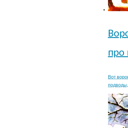
Воро
про 
Вот воро
подводы,