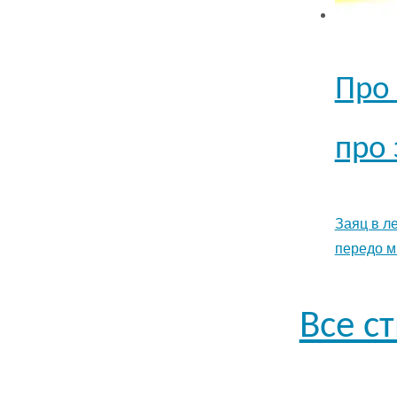
Про 
про 
Заяц в л
передо м
Все с