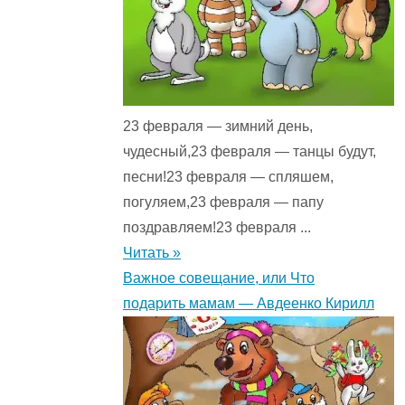
23 февраля — зимний день,
чудесный,23 февраля — танцы будут,
песни!23 февраля — спляшем,
погуляем,23 февраля — папу
поздравляем!23 февраля ...
Читать »
Важное совещание, или Что
подарить мамам — Авдеенко Кирилл