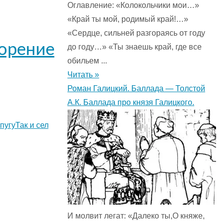
Оглавление: «Колокольчики мои…»
«Край ты мой, родимый край!…»
«Сердце, сильней разгораясь от году
ворение
до году…» «Ты знаешь край, где все
обильем ...
Читать »
Роман Галицкий. Баллада — Толстой
А.К. Баллада про князя Галицкого.
пугуТак и сел
И молвит легат: «Далеко ты,О княже,