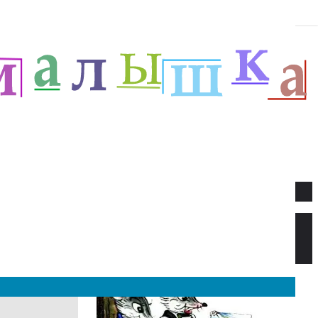
Новое
Веселый новый год — Прёйсен А.
Стихи для детей.