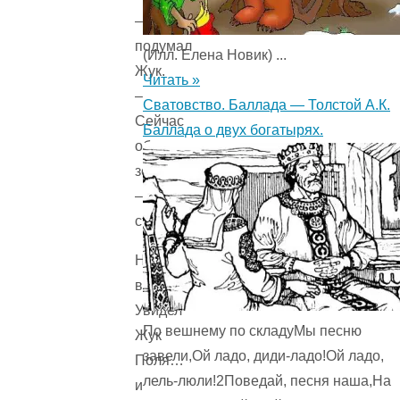
–
подумал
(Илл. Елена Новик) ...
Жук.
Читать »
–
Сватовство. Баллада — Толстой А.К.
Сейчас
Баллада о двух богатырях.
об
землю
–
стук!»
Но
вдруг
Увидел
По вешнему по складуМы песню
Жук
завели,Ой ладо, диди-ладо!Ой ладо,
Поля…
лель-люли!2Поведай, песня наша,На
и