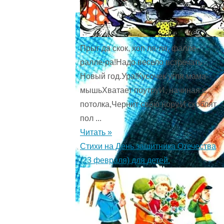
Прыг да скок, хоп ля-ля, фалле-
ралле-ра!Надо весело встречать
Новый год.Ура!Кусочек угля мама-
мышьХватает поутруИ, начиная с
потолка,Чернит свою нору.И скоблят
пол ...
Читать »
Стихи на День защитника Отечества
(23 февраля) для детей.