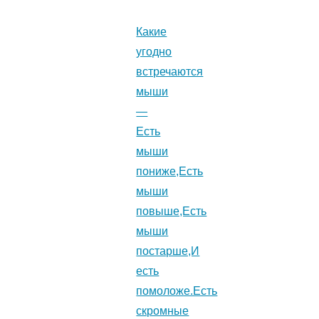
Какие
угодно
встречаются
мыши
—
Есть
мыши
пониже,Есть
мыши
повыше,Есть
мыши
постарше,И
есть
помоложе.Есть
скромные