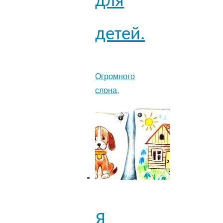
для
детей.
Огpомного
слона,
Я