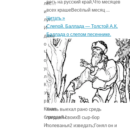
весь на русский край,Что месяцев
лес…
всех крашеВесёлый месяц ...
и
Читать »
луг…
Слепой. Баллада — Толстой А.К.
И
Баллада о слепом песеннике.
даже
оказалось,
Что
он
умел
летать!
Какая
это
радость!
Какая
Князь выехал рано средь
благодать!
гридней своихВ сыр-бор
И
полеванья2 изведать;Гонял он и