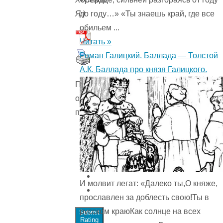
до году…» «Ты знаешь край, где все
Я.)
обильем ...
Читать »
Роман Галицкий. Баллада — Толстой
А.К. Баллада про князя Галицкого.
Пожалуйста,
оцените
произведение
И молвит легат: «Далеко ты,О княже,
прославлен за доблесть свою!Ты в
русском краюКак солнце на всех
Submit
Rating