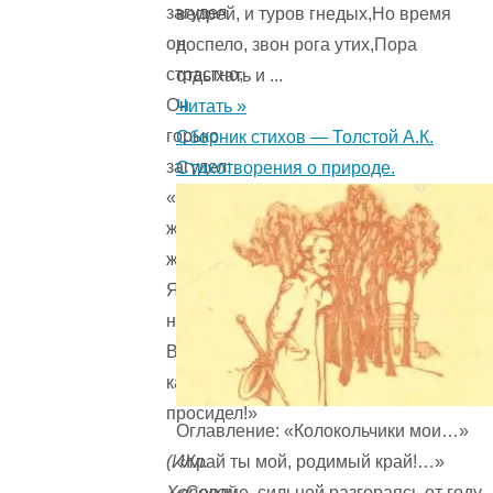
загудел
вепрей, и туров гнедых,Но время
он
доспело, звон рога утих,Пора
страстно,
отдыхать и ...
Он
Читать »
горько
Сборник стихов — Толстой А.К.
загудел:
Стихотворения о природе.
«Уж-
ж-
жасно!
Я
напрасно
В
кармане
просидел!»
Оглавление: «Колокольчики мои…»
«Край ты мой, родимый край!…»
(Илл.
«Сердце, сильней разгораясь от году
Хоревой