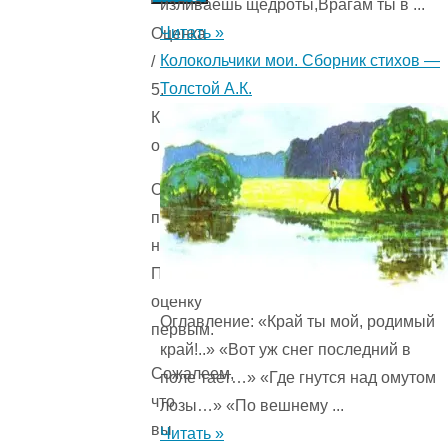
изливаешь щедроты,Врагам ты в ...
Читать »
Оценка
Колокольчики мои. Сборник стихов —
/
Толстой А.К.
5.
Количестов
оценок
Оценок
пока
нет.
Поставьте
оценку
Оглавление: «Край ты мой, родимый
первым.
край!..» «Вот уж снег последний в
Сожалеем,
поле тает…» «Где гнутся над омутом
что
лозы…» «По вешнему ...
вы
Читать »