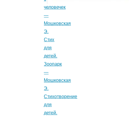
человечек
—
Мошковская
Э.
Стих
для
детей.
Зоопарк
—
Мошковская
Э.
Стихотворение
для
детей.