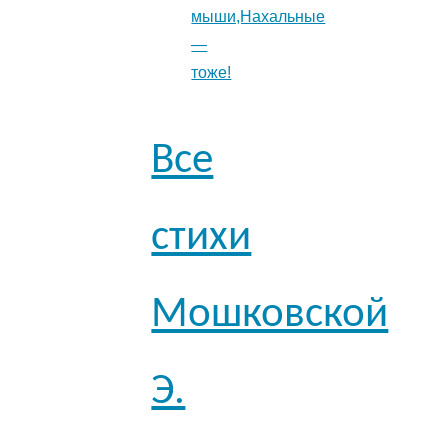
мыши,Нахальные
—
тоже!
Все
стихи
Мошковской
Э.