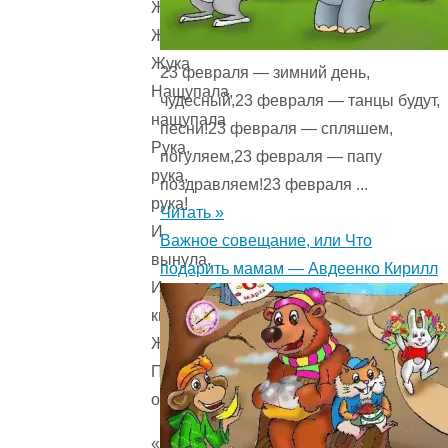
Жука,
Жука,
Жука
23 февраля — зимний день,
Нащупала,
чудесный,23 февраля — танцы будут,
нащупала
песни!23 февраля — спляшем,
Рука,
погуляем,23 февраля — папу
рука,
поздравляем!23 февраля ...
рука!
Читать »
И
Важное совещание, или Что
вынула,
подарить мамам — Авдеенко Кирилл
И
кинула
Жука
Под
облака!
«Конец,