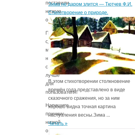
поставили
Зима не даром злится — Тютчев Ф.И.
низкую
Стихотворение о природе.
оценку!
Помогите
сделать
материалы
на
сайте
лучше
В этом стихотворении столкновение
для
времён года представ­лено в виде
пользователя!
сказочного сражения, но за ним
Напишите
хорошо видна точная картина
причину
наступления весны.Зима ...
низкой
Читать »
оценки.