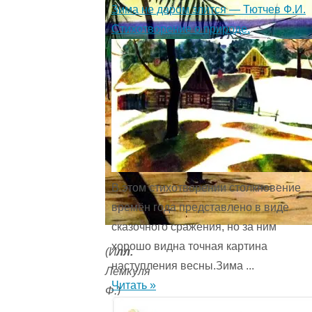
Зима не даром злится — Тютчев Ф.И.
Стихотворение о природе.
В этом стихотворении столкновение
времён года представ­лено в виде
сказочного сражения, но за ним
хорошо видна точная картина
(И
лл.
наступления весны.Зима ...
Лемкуля
Читать »
Ф.)