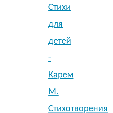
Стихи
для
детей
-
Карем
М.
Стихотворения