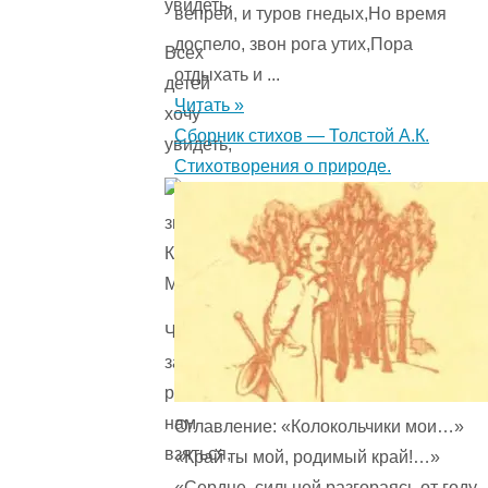
увидеть,
вепрей, и туров гнедых,Но время
доспело, звон рога утих,Пора
Всех
отдыхать и ...
детей
Читать »
хочу
Сборник стихов — Толстой А.К.
увидеть,
Стихотворения о природе.
Чтобы
за
руки
нам
Оглавление: «Колокольчики мои…»
взяться,
«Край ты мой, родимый край!…»
«Сердце, сильней разгораясь от году