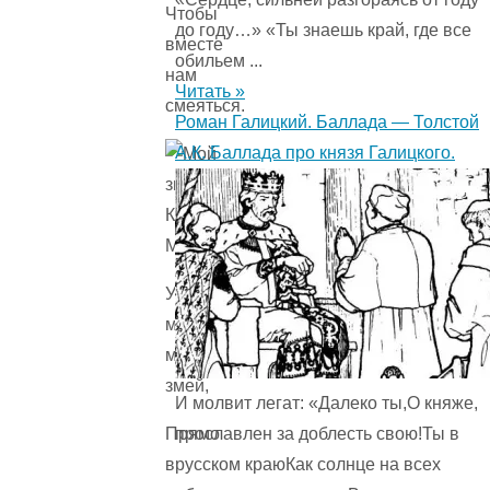
Чтобы
до году…» «Ты знаешь край, где все
вместе
обильем ...
нам
Читать »
смеяться.
Роман Галицкий. Баллада — Толстой
А.К. Баллада про князя Галицкого.
Унеси
меня,
мой
змей,
И молвит легат: «Далеко ты,О княже,
прославлен за доблесть свою!Ты в
Прямо
русском краюКак солнце на всех
в