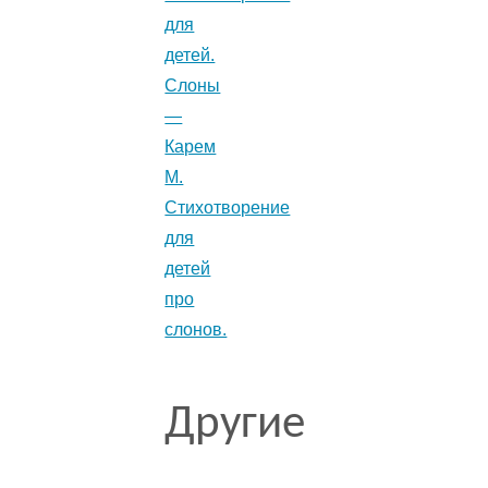
для
детей.
Слоны
—
Карем
М.
Стихотворение
для
детей
про
слонов.
Другие