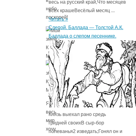
в
весь на русский край,Что месяцев
небо
всех крашеВесёлый месяц ...
поскорей!
Читать »
Слепой. Баллада — Толстой А.К.
Баллада о слепом песеннике.
Я
весь
Князь выехал рано средь
мир
гридней своихВ сыр-бор
хочу
полеванья2 изведать;Гонял он и