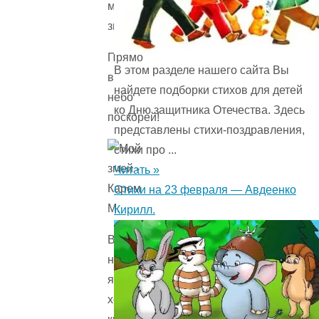
мой
змей,
Прямо
В этом разделе нашего сайта Вы
в
найдете подборки стихов для детей
небо
ко Дню защитника Отечества. Здесь
поскорей!
представлены стихи-поздравления,
стихи про ...
Читать »
Стихи на 23 февраля — Авдеенко
Кирилл.
В
небе
я
хочу