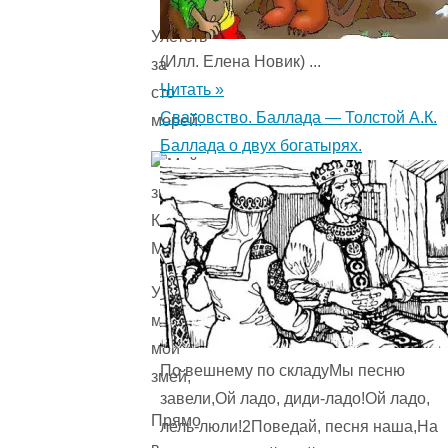
Улететь
(Илл. Елена Новик) ...
за
Читать »
сто
Сватовство. Баллада — Толстой А.К.
морей.
Баллада о двух богатырях.
Унеси
меня,
мой
По вешнему по складуМы песню
змей,
завели,Ой ладо, диди-ладо!Ой ладо,
Прямо
лель-люли!2Поведай, песня наша,На