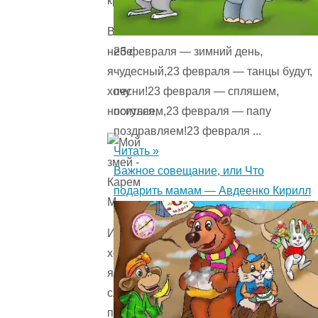
кружиться,
В
23 февраля — зимний день,
небе
чудесный,23 февраля — танцы будут,
я
песни!23 февраля — спляшем,
хочу
погуляем,23 февраля — папу
носиться,
поздравляем!23 февраля ...
Читать »
Важное совещание, или Что
подарить мамам — Авдеенко Кирилл
И
хочу
я,
словно
птица,