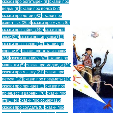
сказки про богатырей
(9)
сказки про
детей.
ведьм
(9)
сказки про волка
(22)
сказки про детей
(90)
сказки про
(
)
животных
(265)
сказки про жуков
(6)
сказки про зайцев
(40)
сказки про
зиму
(29)
сказки про игрушки
(14)
сказки про козлов
(10)
сказки про
корову
(9)
сказки про кота и кошку
(36)
сказки про лису
(47)
сказки про
машинки
(5)
сказки про медведя
(39)
сказки про мышку
(21)
сказки про
петуха
(12)
сказки про предметы
(18)
сказки про принцев
(1)
сказки про
принцесс и царевн
(70)
сказки про
птиц
(44)
сказки про собаку
(16)
сказки про солдата
(8)
сказки про