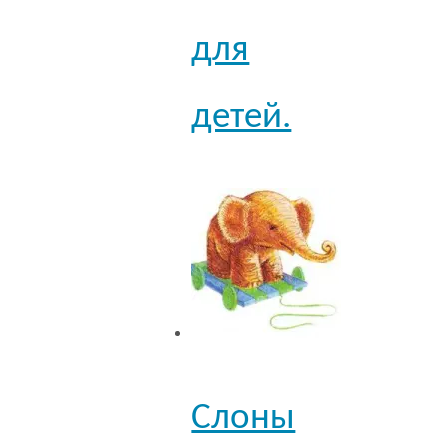
для
детей.
Слоны