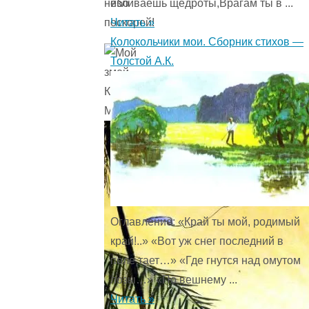
изливаешь щедроты,Врагам ты в ...
небо
Читать »
поскорей!
Колокольчики мои. Сборник стихов —
Толстой А.К.
Оглавление: «Край ты мой, родимый
край!..» «Вот уж снег последний в
поле тает…» «Где гнутся над омутом
лозы…» «По вешнему ...
Читать »