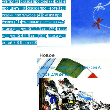
улитку
(3)
сказки про фей
(7)
сказки
про цветы
(8)
сказки про чертей
(3)
сказки про эльфов
(4)
сказки про
ёжика
(21)
смешные рассказы
(47)
стихи для детей 1-2-3 лет
(75)
стихи
для детей 4-5-6 лет
(104)
стихи для
детей 7-8-9 лет
(30)
Новое
Веселый новый год — Прёйсен А.
Стихи для детей.