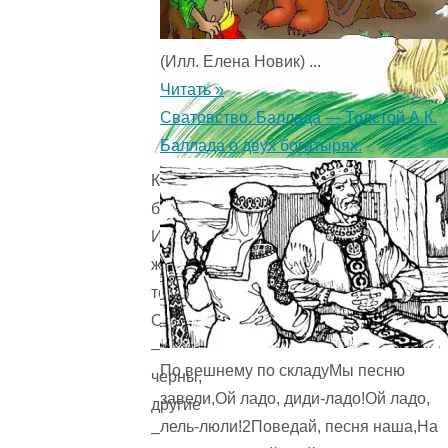
(Илл. Елена Новик) ...
Читать »
Сватовство. Баллада — Толстой А.К.
Баллада о двух богатырях.
Коротконогие
бульдоги
И
жесткошёрстные
терьеры.
Одни
–
По вешнему по складуМы песню
черны,
завели,Ой ладо, диди-ладо!Ой ладо,
другие
лель-люли!2Поведай, песня наша,На
–