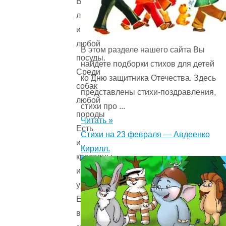
Всё
лижут
из
любой
В этом разделе нашего сайта Вы
посуды.
найдете подборки стихов для детей
Среди
ко Дню защитника Отечества. Здесь
собак
представлены стихи-поздравления,
любой
стихи про ...
породы
Читать »
Есть
Стихи на 23 февраля — Авдеенко
и
Кирилл.
красавцы
и
уроды,
Есть
великаны,