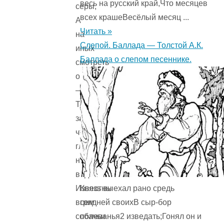
весь на русский край,Что месяцев
серы,
всех крашеВесёлый месяц ...
А
Читать »
на
Слепой. Баллада — Толстой А.К.
иных
Баллада о слепом песеннике.
смотреть
обидно
—
Так
заросли,
что
глаз
не
видно!
Князь выехал рано средь
Известны
гридней своихВ сыр-бор
всем
полеванья2 изведать;Гонял он и
собачьи