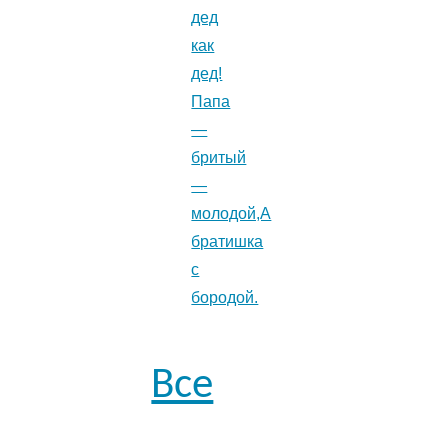
дед
как
дед!
Папа
—
бритый
—
молодой,А
братишка
с
бородой.
Все