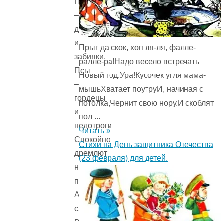
Псы
–
драчуны
и
Прыг да скок, хоп ля-ля, фалле-
забияки.
ралле-ра!Надо весело встречать
Псы
Новый год.Ура!Кусочек угля мама-
–
мышьХватает поутруИ, начиная с
гордецы
потолка,Чернит свою нору.И скоблят
и
пол ...
недотроги
Читать »
Спокойно
Стихи на День защитника Отечества
дремлют
(23 февраля) для детей.
на
пороге.
А
сладкоежки=лизоблюды