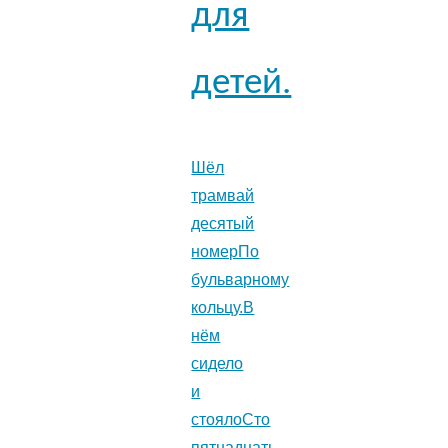
для
детей.
Шёл
трамвай
десятый
номерПо
бульварному
кольцу.В
нём
сидело
и
стоялоСто
пятнадцать