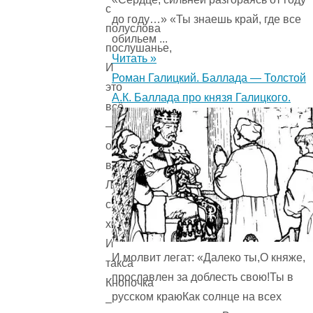
с
до году…» «Ты знаешь край, где все
полуслова
обильем ...
послушанье,
Читать »
И
Роман Галицкий. Баллада — Толстой
это
А.К. Баллада про князя Галицкого.
всё
–
от
воспитанья!
Ленива
сытая
хозяйка,
И
И молвит легат: «Далеко ты,О княже,
такса
прославлен за доблесть свою!Ты в
Кнопочка
русском краюКак солнце на всех
–