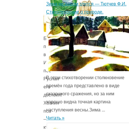
Зима не даром злится — Тютчев Ф.И.
Стихотворение о природе.
Бесстрашен
пограничник-
воин,
И
пёс
В этом стихотворении столкновение
Руслан
времён года представ­лено в виде
его
сказочного сражения, но за ним
достоин!
хорошо видна точная картина
Хозяин
наступления весны.Зима ...
пса
Читать »
–
кулак