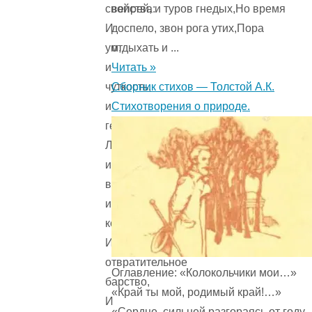
вепрей, и туров гнедых,Но время
свойства:
доспело, звон рога утих,Пора
И
отдыхать и ...
ум,
Читать »
и
Сборник стихов — Толстой А.К.
чуткость,
Стихотворения о природе.
и
геройство,
Любовь,
и
верность,
и
коварство,
И
отвратительное
Оглавление: «Колокольчики мои…»
барство,
«Край ты мой, родимый край!…»
И
«Сердце, сильней разгораясь от году