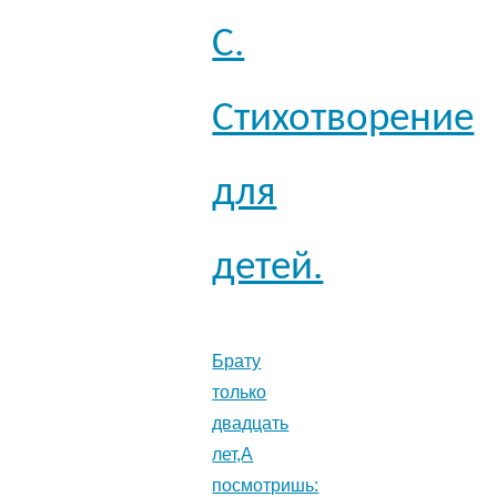
С.
Стихотворение
для
детей.
Брату
только
двадцать
лет,А
посмотришь: