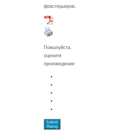
фокстерьеров.
Пожалуйста,
оцените
произведение
Submit
Rating