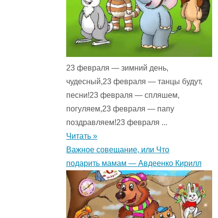
23 февраля — зимний день,
чудесный,23 февраля — танцы будут,
песни!23 февраля — спляшем,
погуляем,23 февраля — папу
поздравляем!23 февраля ...
Читать »
Важное совещание, или Что
подарить мамам — Авдеенко Кирилл