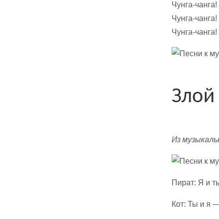
Чунга-чанга!
Чунга-чанга!
Чунга-чанга!
Злой
Из музыкаль
Пират: Я и т
Кот: Ты и я 