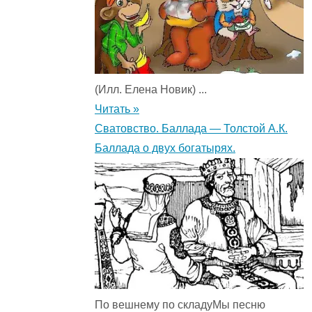
(Илл. Елена Новик) ...
Читать »
Сватовство. Баллада — Толстой А.К.
Баллада о двух богатырях.
По вешнему по складуМы песню