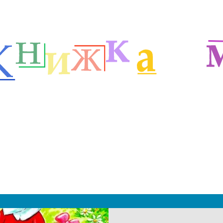
етей
Детские классики
Стихи Энтина Ю.С.
м
|
 2019 - 2027