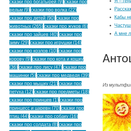
Я – ге
сказки про богатырей
(9)
сказки про
Расскаж
ведьм
(9)
сказки про волка
(22)
Кабы н
сказки про детей
(90)
сказки про
Частуш
животных
(265)
сказки про жуков
(6)
А мне л
сказки про зайцев
(40)
сказки про
зиму
(29)
сказки про игрушки
(14)
сказки про козлов
(10)
сказки про
Анто
корову
(9)
сказки про кота и кошку
(36)
сказки про лису
(47)
сказки про
машинки
(5)
сказки про медведя
(39)
сказки про мышку
(21)
сказки про
Из мультфил
петуха
(12)
сказки про предметы
(18)
сказки про принцев
(1)
сказки про
принцесс и царевн
(70)
сказки про
птиц
(44)
сказки про собаку
(16)
сказки про солдата
(8)
сказки про