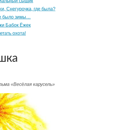
ниальный сыщик
и, Снегурочка, где была?
е было зимы…
ки Бабок Ёжек
етать охота!
шка
ьма «Весёлая карусель»