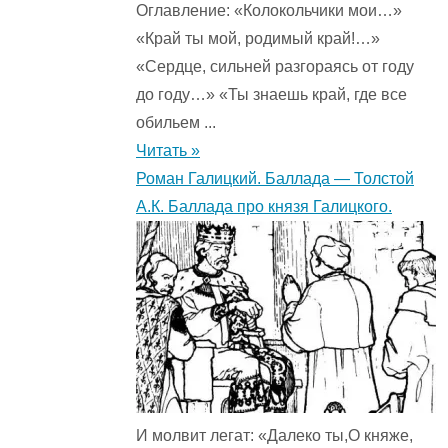
Оглавление: «Колокольчики мои…»
«Край ты мой, родимый край!…»
«Сердце, сильней разгораясь от году
до году…» «Ты знаешь край, где все
обильем ...
Читать »
Роман Галицкий. Баллада — Толстой
А.К. Баллада про князя Галицкого.
И молвит легат: «Далеко ты,О княже,