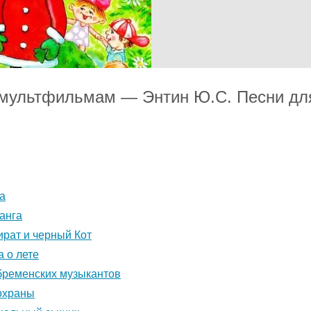
 мультфильмам — Энтин Ю.С. Песни для
а
анга
ират и черный Кот
 о лете
бременских музыкантов
охраны