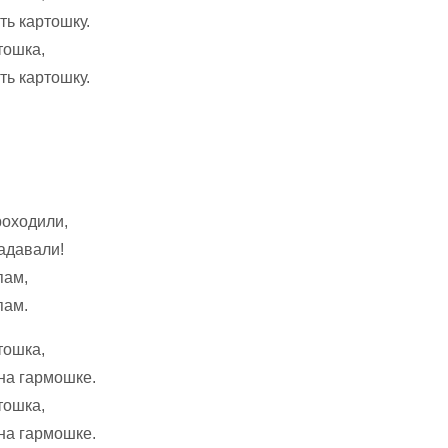
ть картошку.
тошка,
ть картошку.
роходили,
адавали!
пам,
пам.
тошка,
на гармошке.
тошка,
на гармошке.