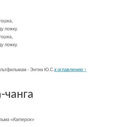
тошка,
ду ложку.
тошка,
ду ложку.
к оглавлению ↑
а-чанга
льма «Катерок»