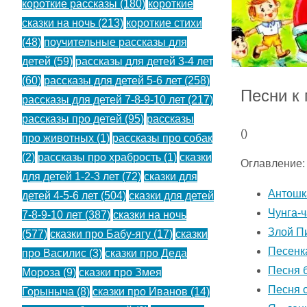
короткие рассказы
(180)
короткие
сказки на ночь
(213)
короткие стихи
(48)
поучительные рассказы для
детей
(59)
рассказы для детей 3-4 лет
(60)
рассказы для детей 5-6 лет
(258)
Песни к
рассказы для детей 7-8-9-10 лет
(217)
рассказы про детей
(95)
рассказы
(
)
про животных
(1)
рассказы про собак
(2)
рассказы про храбрость
(1)
сказки
Оглавление:
для детей 1-2-3 лет
(72)
сказки для
Антошк
детей 4-5-6 лет
(504)
сказки для детей
Чунга-ч
7-8-9-10 лет
(387)
сказки на ночь
Злой П
(577)
сказки про Бабу-ягу
(17)
сказки
Песенка
про Василис
(3)
сказки про Деда
Песня 
Мороза
(9)
сказки про Змея
Песня 
Горыныча
(8)
сказки про Иванов
(14)