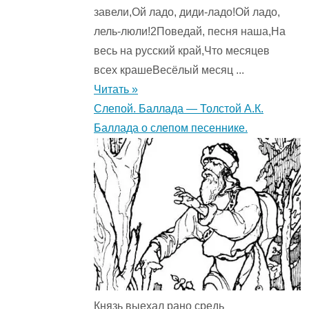
завели,Ой ладо, диди-ладо!Ой ладо,
лель-люли!2Поведай, песня наша,На
весь на русский край,Что месяцев
всех крашеВесёлый месяц ...
Читать »
Слепой. Баллада — Толстой А.К.
Баллада о слепом песеннике.
Князь выехал рано средь