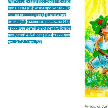
улитку
(3)
сказки про фей
(7)
сказки
про цветы
(8)
сказки про чертей
(3)
сказки про эльфов
(4)
сказки про
ёжика
(21)
смешные рассказы
(47)
стихи для детей 1-2-3 лет
(75)
стихи
для детей 4-5-6 лет
(104)
стихи для
детей 7-8-9 лет
(30)
Антошка, Ан