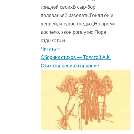
гридней своихВ сыр-бор
полеванья2 изведать;Гонял он и
вепрей, и туров гнедых,Но время
доспело, звон рога утих,Пора
отдыхать и ...
Читать »
Сборник стихов — Толстой А.К.
Стихотворения о природе.