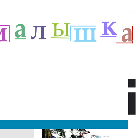
Новое
Веселый новый год — Прёйсен А.
Стихи для детей.