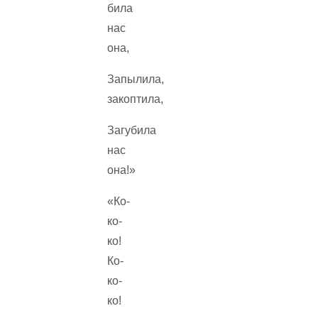
била
нас
она,
Запылила,
закоптила,
Загубила
нас
она!»
«Ко-
ко-
ко!
Ко-
ко-
ко!