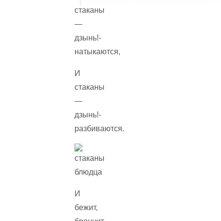
стаканы
—
дзынь!-
натыкаются,
И
стаканы
—
дзынь!-
разбиваются.
И
бежит,