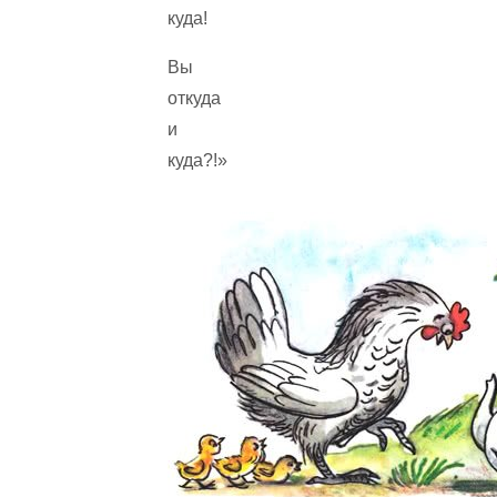
куда!
Вы
откуда
и
куда?!»