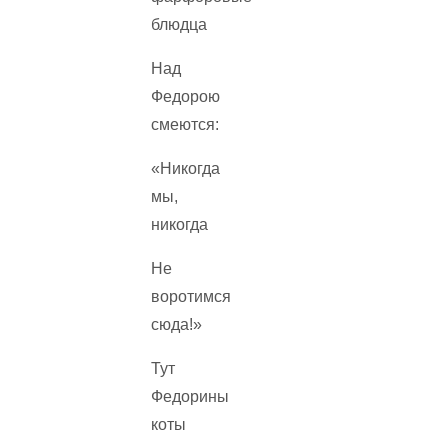
блюдца
Над
Федорою
смеются:
«Никогда
мы,
никогда
Не
воротимся
сюда!»
Тут
Федорины
коты