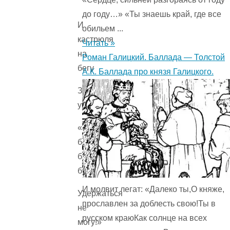
до году…» «Ты знаешь край, где все
И
обильем ...
кастрюля
Читать »
на
Роман Галицкий. Баллада — Толстой
бегу
А.К. Баллада про князя Галицкого.
Закричала
утюгу:
«Я
бегу,
бегу,
бегу,
И молвит легат: «Далеко ты,О княже,
Удержаться
прославлен за доблесть свою!Ты в
не
русском краюКак солнце на всех
могу!»