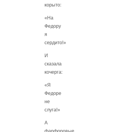
корыто:
«На
Федору
я
сердито!»
И
сказала
кочерга:
«Я
Федоре
не
слуга!»
А
фарфоровые