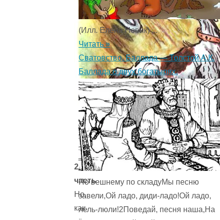
(Илл. Елена Новик) ...
Читать »
Сватовство. Баллада — Толстой А.К.
Баллада о двух богатырях.
2
часть
По вешнему по складуМы песню
Но,
завели,Ой ладо, диди-ладо!Ой ладо,
как
лель-люли!2Поведай, песня наша,На