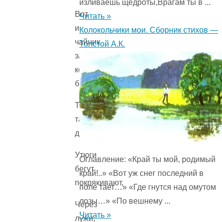
изливаешь щедроты,Врагам ты в ...
Вот
Читать »
и
Колокольчики мои. Сборник стихов —
чайник
Толстой А.К.
за
кофейником
бежит,
Тараторит,
тараторит,
дребезжит…
Утюги
Оглавление: «Край ты мой, родимый
бегут
край!..» «Вот уж снег последний в
покрякивают,
поле тает…» «Где гнутся над омутом
лозы…» «По вешнему ...
Через
Читать »
лужи,