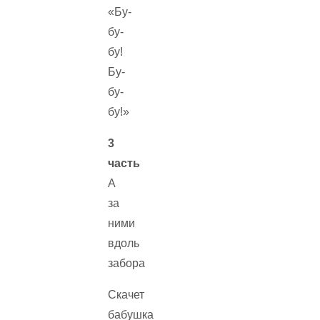
«Бу-
бу-
бу!
Бу-
бу-
бу!»
3
часть
А
за
ними
вдоль
забора
Скачет
бабушка