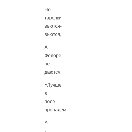
Но
тарелки
вьются-
вьются,
А
Федоре
не
даются:
«Лучше
в
поле
пропадём,
А
к