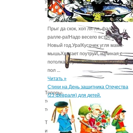
улице
пошла.
Прыг да скок, хоп ля-ля, фалле-
ралле-ра!Надо весело встречать
Новый год.Ура!Кусочек угля мама-
мышьХватает поутруИ, начиная с
потолка,Чернит свою нору.И скоблят
пол ...
Читать »
Стихи на День защитника Отечества
Топоры-
(23 февраля) для детей.
то,
топоры
Так
и