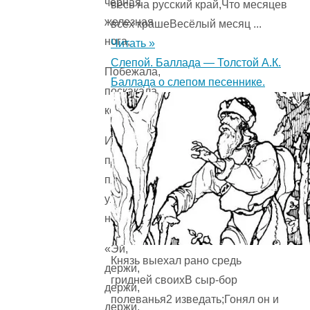
чёрная
весь на русский край,Что месяцев
железная
всех крашеВесёлый месяц ...
нога,
Читать »
Слепой. Баллада — Толстой А.К.
Побежала,
Баллада о слепом песеннике.
поскакала
кочерга.
И
помчалися
по
улице
ножи:
«Эй,
Князь выехал рано средь
держи,
гридней своихВ сыр-бор
держи,
полеванья2 изведать;Гонял он и
держи,