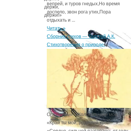
вепрей, и туров гнедых,Но время
держи,
доспело, звон рога утих,Пора
держи!»
отдыхать и ...
Читать »
Сборник стихов — Толстой А.К.
Стихотворения о природе.
Оглавление: «Колокольчики мои…»
«Край ты мой, родимый край!…»
«Сердце, сильней разгораясь от году