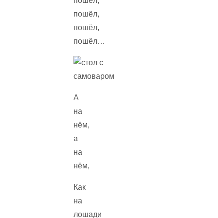
пошёл,
пошёл,
пошёл,
пошёл…
А
на
нём,
а
на
нём,
Как
на
лошади