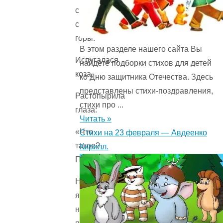
сыплются
с
горы.
В этом разделе нашего сайта Вы
Испугалася
найдете подборки стихов для детей
коза,
ко Дню защитника Отечества. Здесь
представлены стихи-поздравления,
Растопырила
стихи про ...
глаза:
Читать »
«Что
Стихи на 23 февраля — Авдеенко
такое?
Кирилл.
Почему?
Ничего
я
не