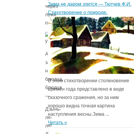
Зима не даром злится — Тютчев Ф.И.
через
Стихотворение о природе.
лужи
перескакивают.
А
за
ними
блюдца,
В этом стихотворении столкновение
блюдца
времён года представ­лено в виде
—
сказочного сражения, но за ним
хорошо видна точная картина
Дзынь-
наступления весны.Зима ...
ля-
Читать »
ля!