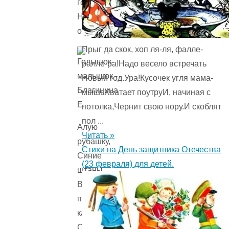
голышу,
Новую
одёжку.
Прыг да скок, хоп ля-ля, фалле-
ралле-ра!Надо весело встречать
Новый год.Ура!Кусочек угля мама-
мышьХватает поутруИ, начиная с
потолка,Чернит свою нору.И скоблят
пол ...
Алую
Читать »
рубашку,
Стихи на День защитника Отечества
Синие
(23 февраля) для детей.
штаны.
Видишь,
по
кармашку
С