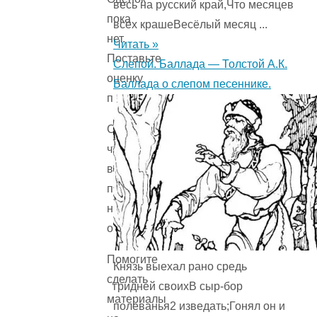
весь на русский край,Что месяцев
пока
всех крашеВесёлый месяц ...
нет.
Читать »
Поставьте
Слепой. Баллада — Толстой А.К.
оценку
Баллада о слепом песеннике.
первым.
Сожалеем,
что
вы
поставили
низкую
оценку!
Помогите
Князь выехал рано средь
сделать
гридней своихВ сыр-бор
материалы
полеванья2 изведать;Гонял он и