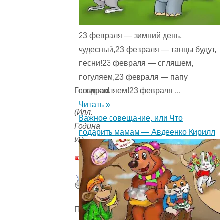
23 февраля — зимний день,
чудесный,23 февраля — танцы будут,
песни!23 февраля — спляшем,
погуляем,23 февраля — папу
поздравляем!23 февраля ...
Голышок!
Читать »
(Илл.
Важное совещание, или Что
Година
подарить мамам — Авдеенко Кирилл
И.)
Пожалуйста,