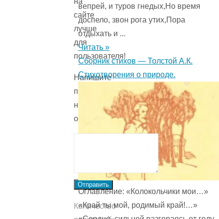
на
вепрей, и туров гнедых,Но время
сайте
доспело, звон рога утих,Пора
лучше
отдыхать и ...
для
Читать »
пользователя!
Сборник стихов — Толстой А.К.
Стихотворения о природе.
Напишите
причину
низкой
оценки.
Отправить
Оглавление: «Колокольчики мои…»
«Край ты мой, родимый край!…»
Количество
«Сердце, сильней разгораясь от году