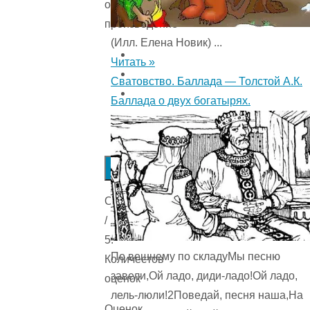
оцените
произведение
(Илл. Елена Новик) ...
Читать »
Сватовство. Баллада — Толстой А.К.
Баллада о двух богатырях.
Submit
Rating
Оценка
/
5.
По вешнему по складуМы песню
Количестов
завели,Ой ладо, диди-ладо!Ой ладо,
оценок
лель-люли!2Поведай, песня наша,На
Оценок