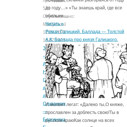
прочтений:
до году…» «Ты знаешь край, где все
571
обильем ...
Опубликовано:
Читать »
Мишуткой
Роман Галицкий. Баллада — Толстой
17.01.2023
А.К. Баллада про князя Галицкого.
16.07.2021
Загадки
—
Артюхова
Н.М.
Стихотворения
для
детей.
Одуванчик
И молвит легат: «Далеко ты,О княже,
—
прославлен за доблесть свою!Ты в
Благинина
русском краюКак солнце на всех