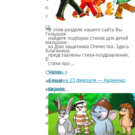
каждой
стороны.
В этом разделе нашего сайта Вы
найдете подборки стихов для детей
ко Дню защитника Отечества. Здесь
представлены стихи-поздравления,
стихи про ...
Читать »
Сшила
Стихи на 23 февраля — Авдеенко
жёлтый
Кирилл.
кожушок…
Ай
да
щеголь
малышок-