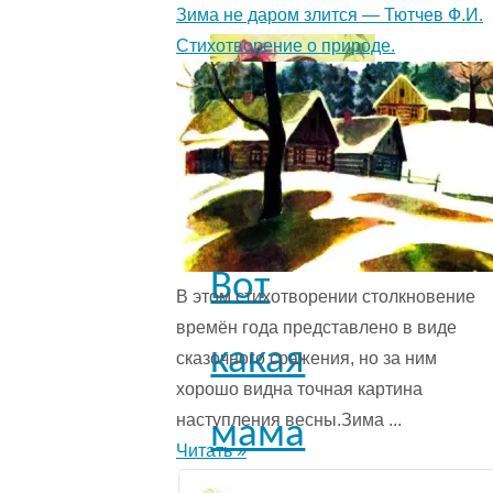
Зима не даром злится — Тютчев Ф.И.
Стихотворение о природе.
Вот
В этом стихотворении столкновение
времён года представ­лено в виде
какая
сказочного сражения, но за ним
хорошо видна точная картина
наступления весны.Зима ...
мама
Читать »