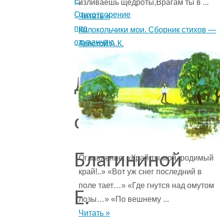
Е.
изливаешь щедроты,Врагам ты в ...
Стихотворение
Читать »
про
Колокольчики мои. Сборник стихов —
одуванчик.
Толстой А.К.
Другие
стихи
Благининой
Оглавление: «Край ты мой, родимый
край!..» «Вот уж снег последний в
поле тает…» «Где гнутся над омутом
Е.
лозы…» «По вешнему ...
Читать »