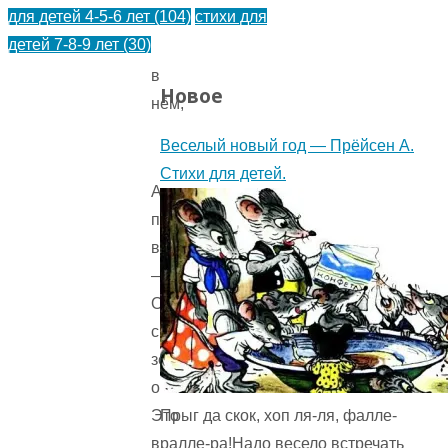
для детей 4-5-6 лет
(104)
стихи для
не
детей 7-8-9 лет
(30)
видно
в
Новое
нём,
Веселый новый год — Прёйсен А.
Стихи для детей.
А
посмотришь
вечерком
—
Он
с
зелёным
огоньком.
Прыг да скок, хоп ля-ля, фалле-
Это
ралле-ра!Надо весело встречать
в