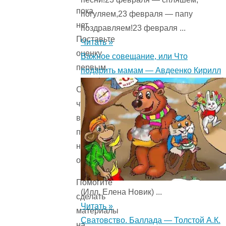
пока
погуляем,23 февраля — папу
нет.
поздравляем!23 февраля ...
Поставьте
Читать »
оценку
Важное совещание, или Что
первым.
подарить мамам — Авдеенко Кирилл
Сожалеем,
что
вы
поставили
низкую
оценку!
Помогите
(Илл. Елена Новик) ...
сделать
Читать »
материалы
Сватовство. Баллада — Толстой А.К.
на