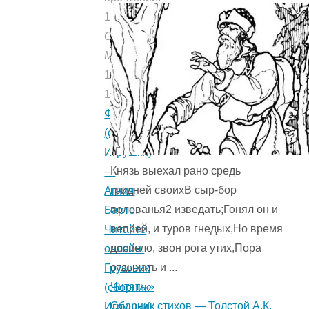
1311
Опубликовано:
Мишуткой
11.03.2019
11.03.2019
Флажок
(сборник
Игрушки)
Князь выехал рано средь
—
гридней своихВ сыр-бор
Агния
полеванья2 изведать;Гонял он и
Барто.
вепрей, и туров гнедых,Но время
Читайте
доспело, звон рога утих,Пора
онлайн.
отдыхать и ...
Грузовик
Читать »
(сборник
Сборник стихов — Толстой А.К.
Игрушки)