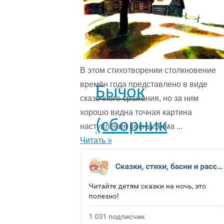
В этом стихотворении столкновение
времён года представ­лено в виде
Бычок
сказочного сражения, но за ним
хорошо видна точная картина
(сборник
наступления весны.Зима ...
Читать »
Игрушки)
-