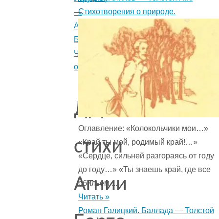
Стихотворения о природе.
—
Агния
Барто.
Читайте
онлайн.
Другие
Оглавление: «Колокольчики мои…»
стихи
«Край ты мой, родимый край!…»
«Сердце, сильней разгораясь от году
до году…» «Ты знаешь край, где все
Агнии
обильем ...
Читать »
Роман Галицкий. Баллада — Толстой