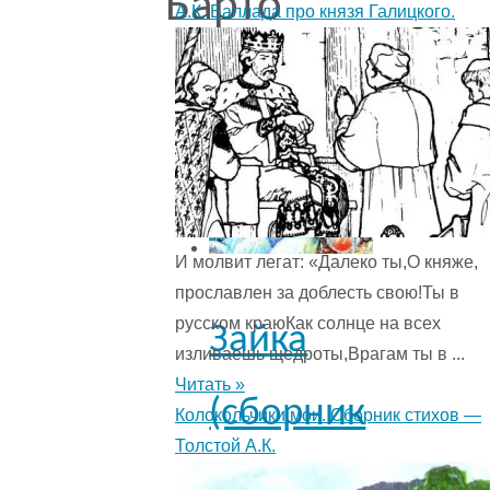
Барто
А.К. Баллада про князя Галицкого.
И молвит легат: «Далеко ты,О княже,
прославлен за доблесть свою!Ты в
русском краюКак солнце на всех
Зайка
изливаешь щедроты,Врагам ты в ...
Читать »
(сборник
Колокольчики мои. Сборник стихов —
Толстой А.К.
Игрушки)