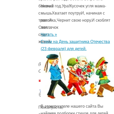
Новый год.Ура!Кусочек угля мама-
баночке
мышьХватает поутруИ, начиная с
с
потолка,Чернит свою нору.И скоблят
травой
пол ...
Светлячок
Читать »
сидит
Стихи на День защитника Отечества
живой.
(23 февраля) для детей.
(Илл.
О.Рытман)
В этом разделе нашего сайта Вы
Пожалуйста,
найдете подборки стихов для детей