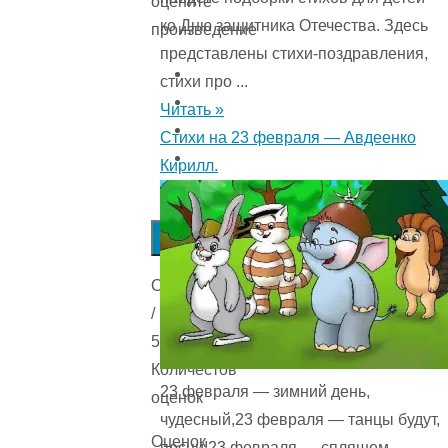
оцените
ко Дню защитника Отечества. Здесь
произведение
представлены стихи-поздравления,
стихи про ...
Читать »
Стихи на 23 февраля — Авдеенко
Кирилл.
Submit
Rating
Оценка
/
5.
Количестов
23 февраля — зимний день,
оценок
чудесный,23 февраля — танцы будут,
Оценок
песни!23 февраля — спляшем,