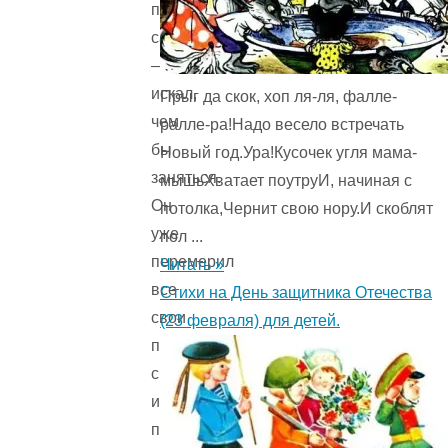
по
саду
—
искал,
Прыг да скок, хоп ля-ля, фалле-
чем
ралле-ра!Надо весело встречать
бы
Новый год.Ура!Кусочек угля мама-
заняться.
мышьХватает поутруИ, начиная с
Он
потолка,Чернит свою нору.И скоблят
уже
пол ...
перемерил
Читать »
все
Стихи на День защитника Отечества
свои
(23 февраля) для детей.
парадные
сбруйки
и
попоны,