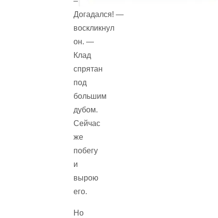
— Ага!
Догадался! —
воскликнул
он. —
Клад
спрятан
под
большим
дубом.
Сейчас
же
побегу
и
вырою
его.
Но