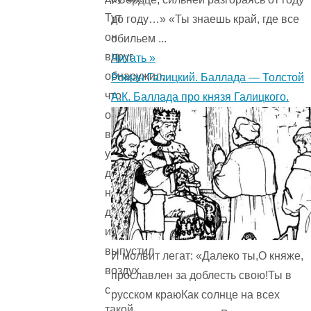
Тут
до году…» «Ты знаешь край, где все
он
обильем ...
вдруг
Читать »
обнаружил,
Роман Галицкий. Баллада — Толстой
что
А.К. Баллада про князя Галицкого.
от
волнения
уже
давно
не
дышит,
и
выпустил
И молвит легат: «Далеко ты,О княже,
воздух
прославлен за доблесть свою!Ты в
с
русском краюКак солнце на всех
такой