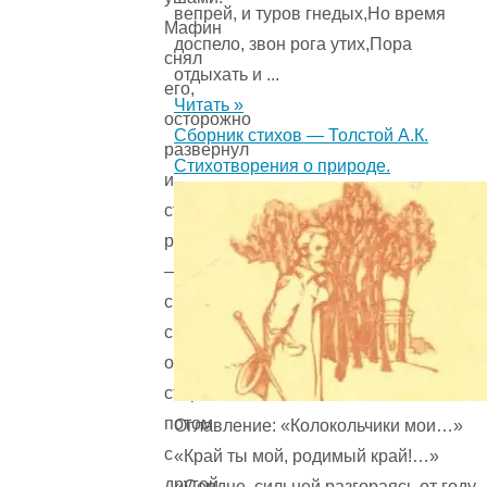
вепрей, и туров гнедых,Но время
Мафин
доспело, звон рога утих,Пора
снял
отдыхать и ...
его,
Читать »
осторожно
Сборник стихов — Толстой А.К.
развернул
Стихотворения о природе.
и
стал
рассматривать
—
сначала
с
одной
стороны,
потом
Оглавление: «Колокольчики мои…»
с
«Край ты мой, родимый край!…»
другой.
«Сердце, сильней разгораясь от году