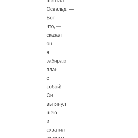
шептал
Освальд. —
Вот
что, —
сказал
он, —
я
забираю
план
с
собой! —
Он
вытянул
шею
и
схватил