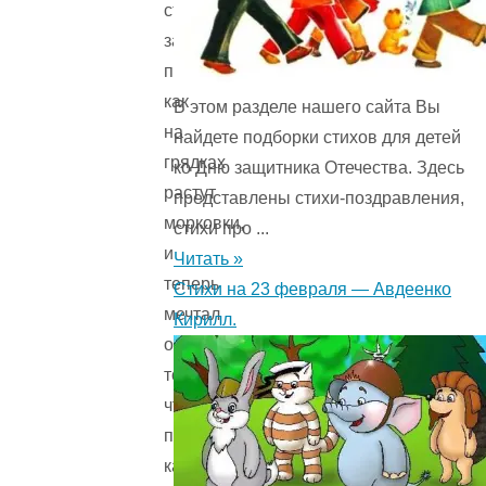
съел
завтрак,
посмотрел,
как
В этом разделе нашего сайта Вы
на
найдете подборки стихов для детей
грядках
ко Дню защитника Отечества. Здесь
растут
представлены стихи-поздравления,
морковки,
стихи про ...
и
Читать »
теперь
Стихи на 23 февраля — Авдеенко
мечтал
Кирилл.
о
том,
чтобы
произошло
какое-