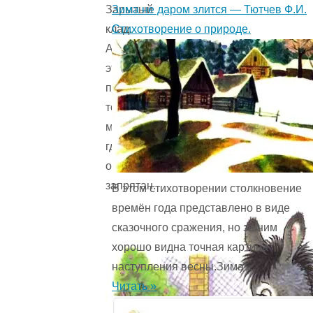
Зима не даром злится — Тютчев Ф.И.
Зарытый
Стихотворение о природе.
клад.
А
это
план
того
места,
где
он
запрятан.
В этом стихотворении столкновение
времён года представ­лено в виде
сказочного сражения, но за ним
хорошо видна точная картина
наступления весны.Зима ...
Читать »