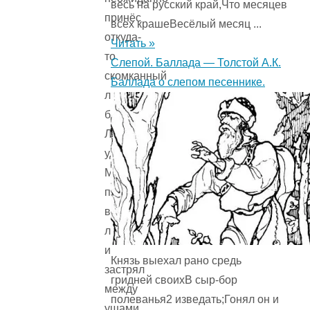
весь на русский край,Что месяцев
принёс
всех крашеВесёлый месяц ...
откуда-
Читать »
то
Слепой. Баллада — Толстой А.К.
скомканный
Баллада о слепом песеннике.
листочек
бумаги.
Листочек
ударил
Мафина
прямо
в
лоб
и
Князь выехал рано средь
застрял
гридней своихВ сыр-бор
между
полеванья2 изведать;Гонял он и
ушами.