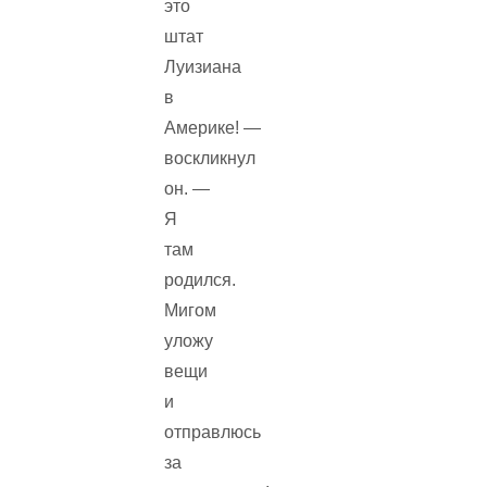
это
штат
Луизиана
в
Америке! —
воскликнул
он. —
Я
там
родился.
Мигом
уложу
вещи
и
отправлюсь
за