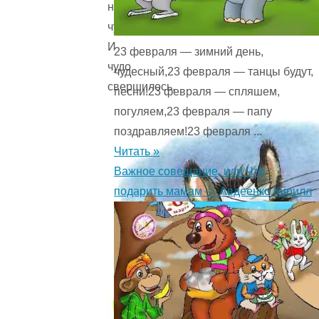
нибудь
чудо.
И
23 февраля — зимний день,
чудо
чудесный,23 февраля — танцы будут,
свершилось.
песни!23 февраля — спляшем,
погуляем,23 февраля — папу
поздравляем!23 февраля ...
Читать »
Важное совещание, или Что
подарить мамам — Авдеенко Кирилл