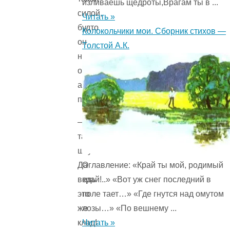
изливаешь щедроты,Врагам ты в ...
силой,
Читать »
будто
Колокольчики мои. Сборник стихов —
он
Толстой А.К.
не
ослик,
а
паровоз.
— Вот
так
штука!..
Оглавление: «Край ты мой, родимый
Да
край!..» «Вот уж снег последний в
ведь
поле тает…» «Где гнутся над омутом
это
лозы…» «По вешнему ...
же
Читать »
клад!