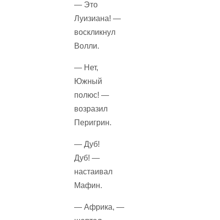
— Это
Луизиана! —
воскликнул
Волли.
— Нет,
Южный
полюс! —
возразил
Перигрин.
— Дуб!
Дуб! —
настаивал
Мафин.
— Африка, —