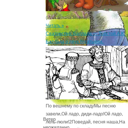
(Илл. Елена Новик) ...
Читать »
Сватовство. Баллада — Толстой А.К.
Баллада о двух богатырях.
По вешнему по складуМы песню
завели,Ой ладо, диди-ладо!Ой ладо,
Ветер
лель-люли!2Поведай, песня наша,На
неожиданно