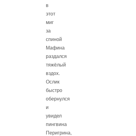
в
этот
миг
за
спиной
Мафина
раздался
тяжёлый
вздох.
Ослик
быстро
обернулся
и
увидел
пингвина
Перигрина,