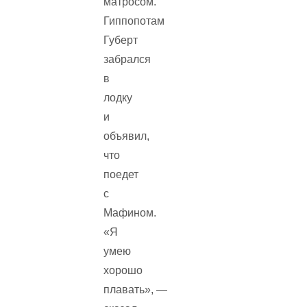
матросом.
Гиппопотам
Губерт
забрался
в
лодку
и
объявил,
что
поедет
с
Мафином.
«Я
умею
хорошо
плавать», —