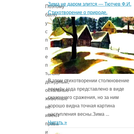
Зима не даром злится — Тютчев Ф.И.
Поэтому
Стихотворение о природе.
было
установлено
строгое
правило:
письма
ежедневно
принимает
только
В этом стихотворении столкновение
дежурный,
времён года представ­лено в виде
остальные
сказочного сражения, но за ним
животные
хорошо видна точная картина
не
наступления весны.Зима ...
имеют
Читать »
права
их