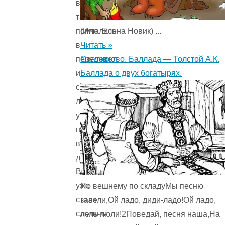
всё-
таки
(Илл. Елена Новик) ...
помчались
Читать »
в
Сватовство. Баллада — Толстой А.К.
переднюю
Баллада о двух богатырях.
и
с
любопытством
уставились
на
входную
дверь.
Вот
уже
По вешнему по складуМы песню
стали
завели,Ой ладо, диди-ладо!Ой ладо,
слышны
лель-люли!2Поведай, песня наша,На