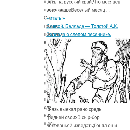
шаги
весь на русский край,Что месяцев
почтальона.
всех крашеВесёлый месяц ...
Он
Читать »
громко
Слепой. Баллада — Толстой А.К.
постучал
Баллада о слепом песеннике.
в
дверь
и
начал
просовывать
письма
в
проделанную
для
Князь выехал рано средь
них
гридней своихВ сыр-бор
щель.
полеванья2 изведать;Гонял он и