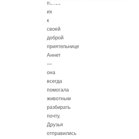
понёс
их
к
своей
доброй
приятельнице
Аннет
—
она
всегда
помогала
животным
разбирать
почту.
Друзья
отправились