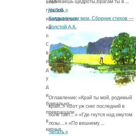
изливаешь щедроты,Врагам ты в ...
всей
Читать »
гурьбой
Колокольчики мои. Сборник стихов —
накидываться
Толстой А.К.
на
письма.
Они
вырывали
их
друг
у
друга
и
Оглавление: «Край ты мой, родимый
буквально
край!..» «Вот уж снег последний в
превращали
поле тает…» «Где гнутся над омутом
в
лозы…» «По вешнему ...
клочья.
Читать »