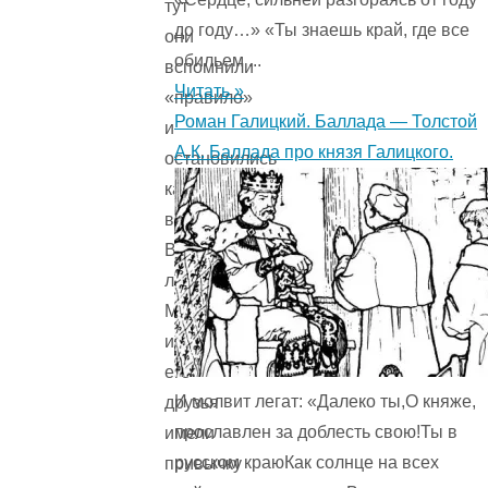
тут
до году…» «Ты знаешь край, где все
они
обильем ...
вспомнили
Читать »
«правило»
Роман Галицкий. Баллада — Толстой
и
А.К. Баллада про князя Галицкого.
остановились
как
вкопанные.
Видите
ли,
Мафин
и
его
И молвит легат: «Далеко ты,О княже,
друзья
прославлен за доблесть свою!Ты в
имели
русском краюКак солнце на всех
привычку