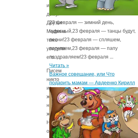
их
дому.
23 февраля — зимний день,
Друзья
чудесный,23 февраля — танцы будут,
Мафина
песни!23 февраля — спляшем,
тоже
погуляем,23 февраля — папу
увидели
поздравляем!23 февраля ...
его.
Читать »
Писем
Важное совещание, или Что
никто
подарить мамам — Авдеенко Кирилл
из
животных
не
ждал.
Но
они