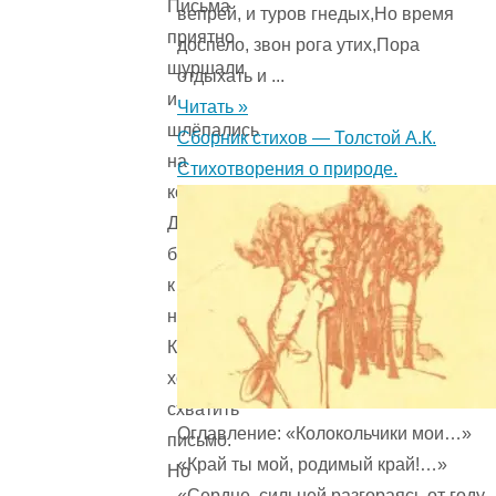
Письма
вепрей, и туров гнедых,Но время
приятно
доспело, звон рога утих,Пора
шуршали
отдыхать и ...
и
Читать »
шлёпались
Сборник стихов — Толстой А.К.
на
Стихотворения о природе.
коврик.
Друзья
бросились
к
ним.
Каждому
хотелось
схватить
Оглавление: «Колокольчики мои…»
письмо.
«Край ты мой, родимый край!…»
Но
«Сердце, сильней разгораясь от году