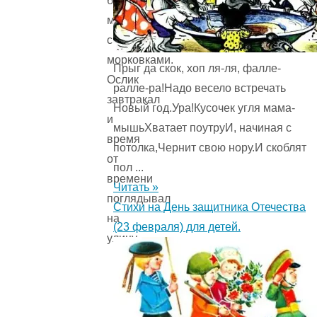
была
мисочка
с
морковками.
Прыг да скок, хоп ля-ля, фалле-
Ослик
ралле-ра!Надо весело встречать
завтракал
Новый год.Ура!Кусочек угля мама-
и
мышьХватает поутруИ, начиная с
время
потолка,Чернит свою нору.И скоблят
от
пол ...
времени
Читать »
поглядывал
Стихи на День защитника Отечества
на
(23 февраля) для детей.
улицу.