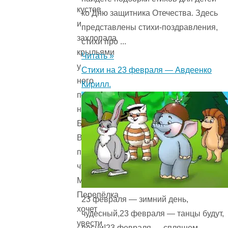
кустов
ко Дню защитника Отечества. Здесь
и
представлены стихи-поздравления,
захлопала
стихи про ...
крыльями
Читать »
у
Стихи на 23 февраля — Авдеенко
него
Кирилл.
под
носом.
Братец
Волк
подумал,
что
Матушка
Перепёлка
23 февраля — зимний день,
хочет
чудесный,23 февраля — танцы будут,
увести
песни!23 февраля — спляшем,