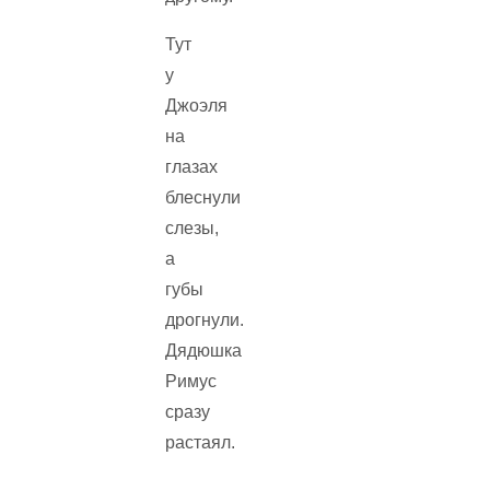
Тут
у
Джоэля
на
глазах
блеснули
слезы,
а
губы
дрогнули.
Дядюшка
Римус
сразу
растаял.