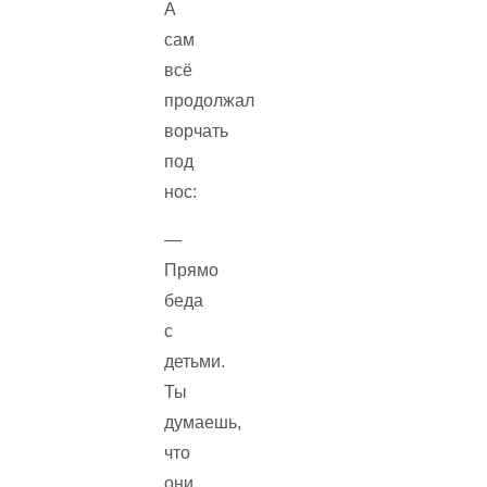
А
сам
всё
продолжал
ворчать
под
нос:
—
Прямо
беда
с
детьми.
Ты
думаешь,
что
они