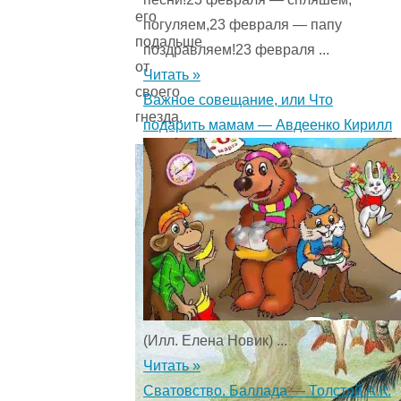
его
погуляем,23 февраля — папу
подальше
поздравляем!23 февраля ...
от
Читать »
своего
Важное совещание, или Что
гнезда.
подарить мамам — Авдеенко Кирилл
(Илл. Елена Новик) ...
Читать »
Сватовство. Баллада — Толстой А.К.