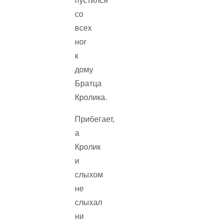
пустился
со
всех
ног
к
дому
Братца
Кролика.
Прибегает,
а
Кролик
и
слыхом
не
слыхал
ни