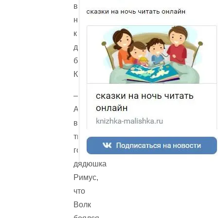
всех
ног
к
дому
братца
Кролика…
—
А
ведь
ты
говорил,
дядюшка
Римус,
что
Волк