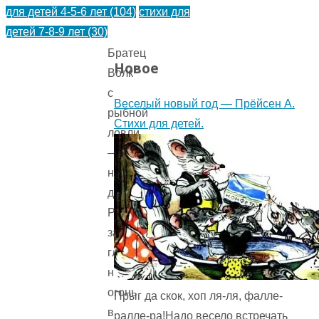
для детей 4-5-6 лет
(104)
стихи для
Однажды
детей 7-8-9 лет
(30)
возвращался
Братец
Новое
Волк
с
Веселый новый год — Прёйсен А.
рыбной
Стихи для детей.
ловли,
—
начал
дядюшка
Римус,
задумчиво
глядя
на
огонь
Прыг да скок, хоп ля-ля, фалле-
в
ралле-ра!Надо весело встречать