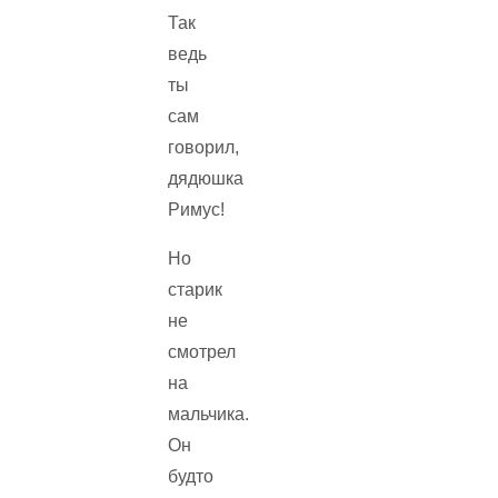
Так
ведь
ты
сам
говорил,
дядюшка
Римус!
Но
старик
не
смотрел
на
мальчика.
Он
будто