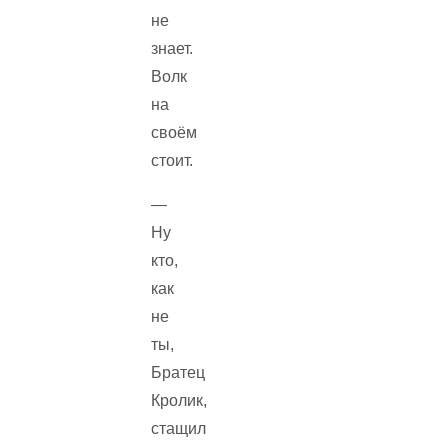
не
знает.
Волк
на
своём
стоит.
—
Ну
кто,
как
не
ты,
Братец
Кролик,
стащил