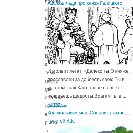
пройти
А.К. Баллада про князя Галицкого.
мимо
рыбы,
закрывши
глазки.
Воротился
Волк
к
И молвит легат: «Далеко ты,О княже,
тому
прославлен за доблесть свою!Ты в
месту,
русском краюКак солнце на всех
где
изливаешь щедроты,Врагам ты в ...
оставил
Читать »
связку,
Колокольчики мои. Сборник стихов —
а
Толстой А.К.
рыбки-
то