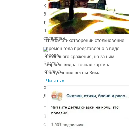
Кролик
бродит
тут,
по
соседству.
В этом стихотворении столкновение
времён года представ­лено в виде
сказочного сражения, но за ним
хорошо видна точная картина
наступления весны.Зима ...
Читать »
Пустился
Волк
со