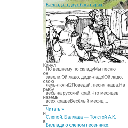
Баллада о двух богатырях.
Кинул
По вешнему по складуМы песню
он
завели,Ой ладо, диди-ладо!Ой ладо,
свою
лель-люли!2Поведай, песня наша,На
рыбу
весь на русский край,Что месяцев
наземь
всех крашеВесёлый месяц ...
—
Читать »
и
Слепой. Баллада — Толстой А.К.
в
Баллада о слепом песеннике.