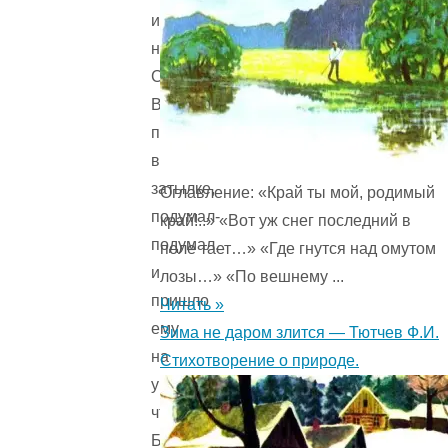
и
нет.
Сел
Волк,
поскрёб
в
затылке,
Оглавление: «Край ты мой, родимый
подумал-
край!..» «Вот уж снег последний в
подумал,
поле тает…» «Где гнутся над омутом
и
лозы…» «По вешнему ...
пришло
Читать »
ему
Зима не даром злится — Тютчев Ф.И.
на
Стихотворение о природе.
ум,
что
Братец