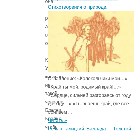
она
Стихотворения о природе.
—
рыбка,
а
вот
он
—
Кролик.
Уж
конечно,
Оглавление: «Колокольчики мои…»
не
«Край ты мой, родимый край!…»
такой
«Сердце, сильней разгораясь от году
человек
до году…» «Ты знаешь край, где все
Братец
обильем ...
Кролик,
Читать »
чтобы
Роман Галицкий. Баллада — Толстой