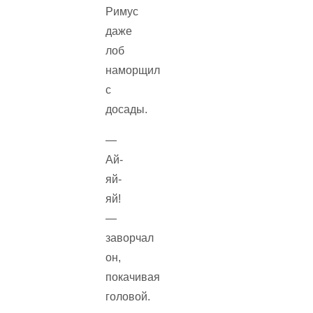
Римус
даже
лоб
наморщил
с
досады.
—
Ай-
яй-
яй!
—
заворчал
он,
покачивая
головой.