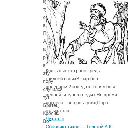
кусты,
туда,
откуда
вылетела
Перепёлка.
А
как
раз
в
Князь выехал рано средь
эту
гридней своихВ сыр-бор
пору
полеванья2 изведать;Гонял он и
случился
вепрей, и туров гнедых,Но время
тут
доспело, звон рога утих,Пора
Братец
отдыхать и ...
Кролик.
Читать »
Вот
Сборник стихов — Толстой А.К.