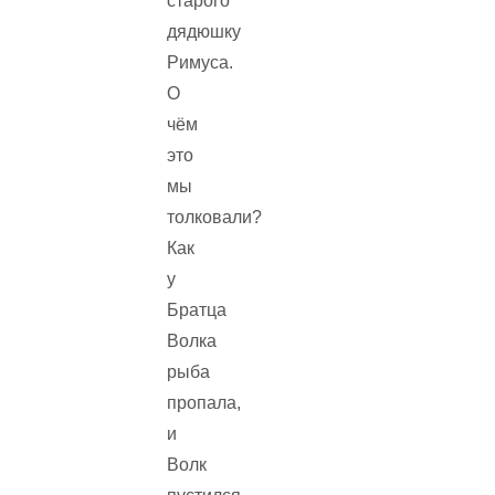
старого
дядюшку
Римуса.
О
чём
это
мы
толковали?
Как
у
Братца
Волка
рыба
пропала,
и
Волк