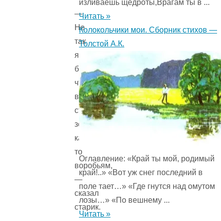
изливаешь щедроты,Врагам ты в ...
—
Читать »
Не
Колокольчики мои. Сборник стихов —
так
Толстой А.К.
я
богат,
чтобы
выбрасывать
столько
зерна
каким-
то
Оглавление: «Край ты мой, родимый
воробьям,
край!..» «Вот уж снег последний в
—
поле тает…» «Где гнутся над омутом
сказал
лозы…» «По вешнему ...
старик.
Читать »