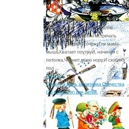
Прыг да скок, хоп ля-ля, фалле-
ралле-ра!Надо весело встречать
Новый год.Ура!Кусочек угля мама-
мышьХватает поутруИ, начиная с
потолка,Чернит свою нору.И скоблят
пол ...
Читать »
Стихи на День защитника Отечества
(23 февраля) для детей.