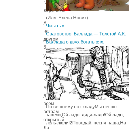
глухими
воротами.
(Илл. Елена Новик) ...
А
Читать »
на
Сватовство. Баллада — Толстой А.К.
другом
Баллада о двух богатырях.
берегу,
у
лесной
опушки,
ютился
маленький
домишко,
всем
По вешнему по складуМы песню
ветрам
завели,Ой ладо, диди-ладо!Ой ладо,
открытый.
лель-люли!2Поведай, песня наша,На
Да