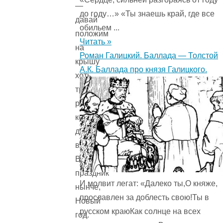
—
до году…» «Ты знаешь край, где все
давай
обильем ...
положим
Читать »
на
Роман Галицкий. Баллада — Толстой
крышу
А.К. Баллада про князя Галицкого.
хоть
три
ржаных
колоса
для
воробьев!
Ведь
праздник
И молвит легат: «Далеко ты,О княже,
нынче,
прославлен за доблесть свою!Ты в
Новый
русском краюКак солнце на всех
год.