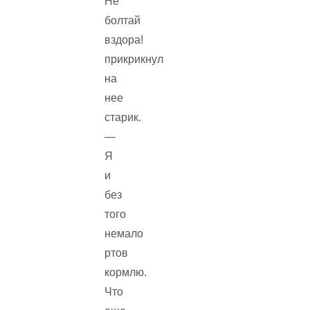
Не
болтай
вздора!
прикрикнул
на
нее
старик.
—
Я
и
без
того
немало
ртов
кормлю.
Что