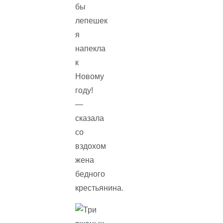
бы
лепешек
я
напекла
к
Новому
году!
—
сказала
со
вздохом
жена
бедного
крестьянина.