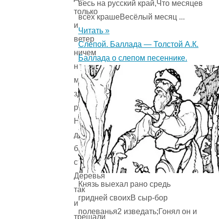
весь на русский край,Что месяцев
только
всех крашеВесёлый месяц ...
и
Читать »
ветер
Слепой. Баллада — Толстой А.К.
ничем
Баллада о слепом песеннике.
не
мог
здесь
разжиться.
На
дворе
была
стужа.
Деревья
Князь выехал рано средь
так
гридней своихВ сыр-бор
и
полеванья2 изведать;Гонял он и
трещали