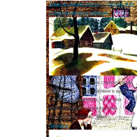
Зима не даром злится — Тютчев Ф.И.
Стихотворение о природе.
В этом стихотворении столкновение
времён года представ­лено в виде
сказочного сражения, но за ним
хорошо видна точная картина
наступления весны.Зима ...
Читать »