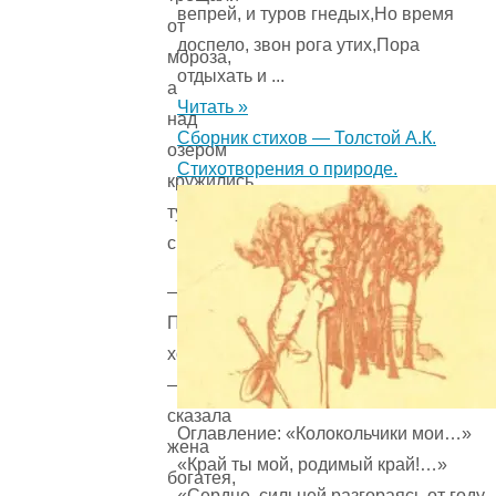
вепрей, и туров гнедых,Но время
от
доспело, звон рога утих,Пора
мороза,
отдыхать и ...
а
Читать »
над
Сборник стихов — Толстой А.К.
озером
Стихотворения о природе.
кружились
тучи
снега.
—
Послушай,
хозяин,
—
сказала
Оглавление: «Колокольчики мои…»
жена
«Край ты мой, родимый край!…»
богатея,
«Сердце, сильней разгораясь от году