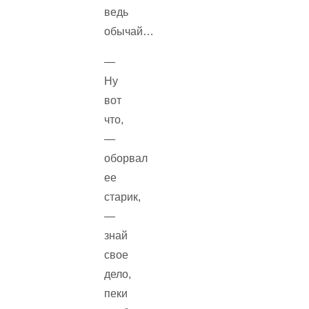
ведь
обычай…
—
Ну
вот
что,
—
оборвал
ее
старик,
—
знай
свое
дело,
пеки