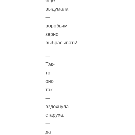
еще
выдумала
—
воробьям
зерно
выбрасывать!
—
Так-
то
оно
так,
—
вздохнула
старуха,
—
да