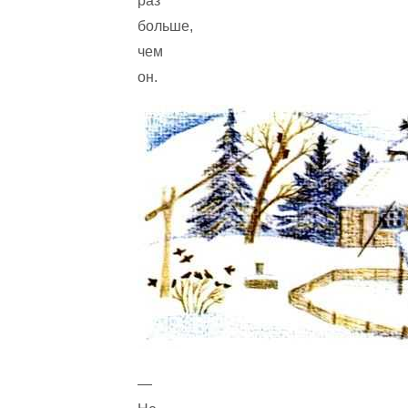
раз
больше,
чем
он.
—