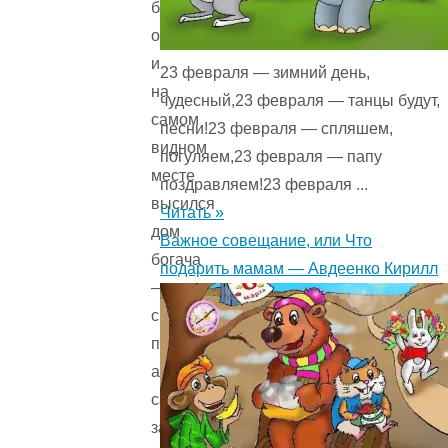
берегу
озера,
и
23 февраля — зимний день,
на
чудесный,23 февраля — танцы будут,
самом
песни!23 февраля — спляшем,
видном
погуляем,23 февраля — папу
месте
поздравляем!23 февраля ...
высился
Читать »
дом
Важное совещание, или Что
богача
подарить мамам — Авдеенко Кирилл
—
с
пристройками,
амбарами,
сараями,
за