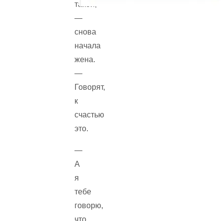
такой,
—
снова
начала
жена.
—
Говорят,
к
счастью
это.
—
А
я
тебе
говорю,
что