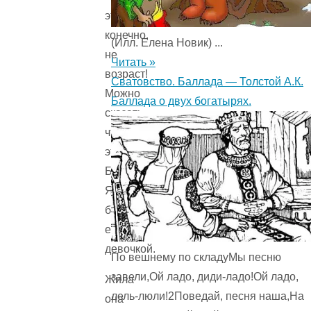
это,
конечно,
(Илл. Елена Новик) ...
не
Читать »
возраст!
Сватовство. Баллада — Толстой А.К.
Можно
Баллада о двух богатырях.
сказать,
что
эта
Баба-
Яга
была
ещё
девочкой.
По вешнему по складуМы песню
завели,Ой ладо, диди-ладо!Ой ладо,
Жила
лель-люли!2Поведай, песня наша,На
она