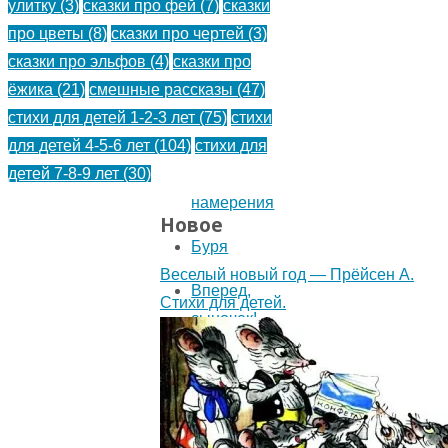
улитку
(3)
сказки про фей
(7)
сказки
Я
про цветы
(8)
сказки про чертей
(3)
отомщу!
сказки про эльфов
(4)
сказки про
ёжика
(21)
смешные рассказы
(47)
Покупка
стихи для детей 1-2-3 лет
(75)
стихи
метлы
для детей 4-5-6 лет
(104)
стихи для
детей 7-8-9 лет
(30)
Добрые
намерения
Новое
Буря
Веселый новый год — Прёйсен А.
Вперед,
Стихи для детей.
сыночек!
Хороший
урок
Нежданные