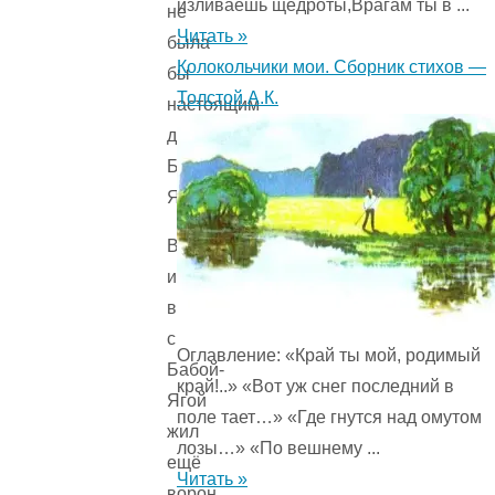
изливаешь щедроты,Врагам ты в ...
не
Читать »
была
Колокольчики мои. Сборник стихов —
бы
Толстой А.К.
настоящим
домом
Бабы-
Яги.
В
избушке
вместе
с
Оглавление: «Край ты мой, родимый
Бабой-
край!..» «Вот уж снег последний в
Ягой
поле тает…» «Где гнутся над омутом
жил
лозы…» «По вешнему ...
ещё
Читать »
ворон.