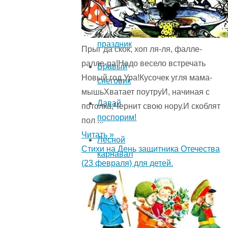
гости
Заколдованный
праздник
Прыг да скок, хоп ля-ля, фалле-
ралле-ра!Надо весело встречать
Бравый
Новый год.Ура!Кусочек угля мама-
снеговик
мышьХватает поутруИ, начиная с
Давай
потолка,Чернит свою нору.И скоблят
поспорим!
пол ...
Читать »
Лесной
Стихи на День защитника Отечества
карнавал
(23 февраля) для детей.
Прилипшие
мальчики
Совет
ведьм