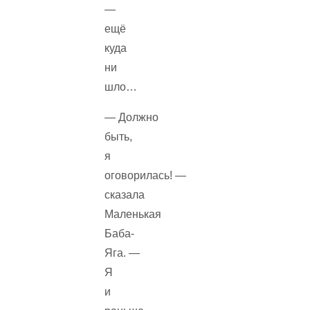
—
ещё
куда
ни
шло…
— Должно
быть,
я
оговорилась! —
сказала
Маленькая
Баба-
Яга. —
Я
и