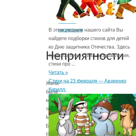
Кто
смеется
В этом разделе нашего сайта Вы
последним
найдете подборки стихов для детей
ко Дню защитника Отечества. Здесь
Неприятности
представлены стихи-поздравления,
стихи про ...
Читать »
Стихи на 23 февраля — Авдеенко
Жила-
Кирилл.
была
когда-
то
Маленькая
Баба-
Яга