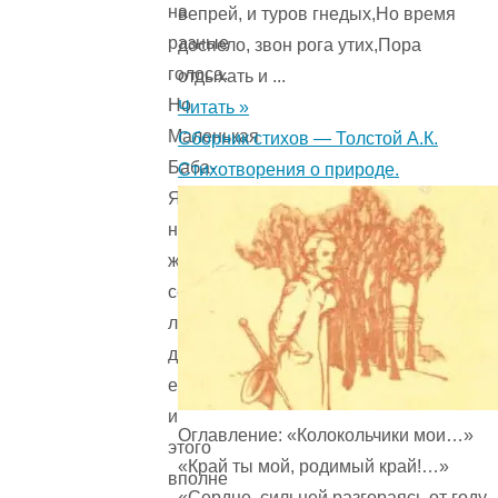
на
вепрей, и туров гнедых,Но время
разные
доспело, звон рога утих,Пора
голоса.
отдыхать и ...
Но
Читать »
Маленькая
Сборник стихов — Толстой А.К.
Баба-
Стихотворения о природе.
Яга
не
желала
себе
лучшего
дома,
ей
и
Оглавление: «Колокольчики мои…»
этого
«Край ты мой, родимый край!…»
вполне
«Сердце, сильней разгораясь от году