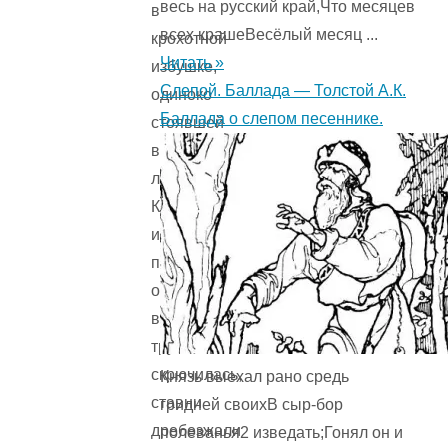
весь на русский край,Что месяцев
в
всех крашеВесёлый месяц ...
крохотной
Читать »
избушке,
Слепой. Баллада — Толстой А.К.
одиноко
Баллада о слепом песеннике.
стоявшей
в
лесу.
Крыша
избушки
покривилась
от
ветра,
труба
скрючилась,
Князь выехал рано средь
ставни
гридней своихВ сыр-бор
дребезжали
полеванья2 изведать;Гонял он и