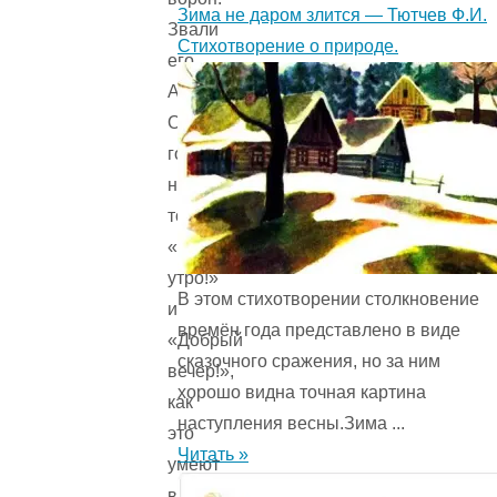
Зима не даром злится — Тютчев Ф.И.
Звали
Стихотворение о природе.
его
Абрахас.
Он
говорил
не
только
«Доброе
утро!»
В этом стихотворении столкновение
и
времён года представ­лено в виде
«Добрый
сказочного сражения, но за ним
вечер!»,
хорошо видна точная картина
как
наступления весны.Зима ...
это
Читать »
умеют
все