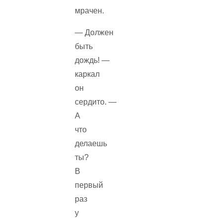
мрачен.
— Должен
быть
дождь! —
каркал
он
сердито. —
А
что
делаешь
ты?
В
первый
раз
у