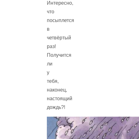
Интересно,
что
посыплется
в
четвёртый
раз!
Получится
ли
у
тебя,
наконец,
настоящий
дождь?!