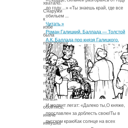
хватало.
до году…» «Ты знаешь край, где все
Снаружи
обильем ...
к
Читать »
избе
Роман Галицкий. Баллада — Толстой
была
А.К. Баллада про князя Галицкого.
пристроена
огромная
печь.
Без
такой
печи
никак
нельзя
И молвит легат: «Далеко ты,О княже,
обойтись,
прославлен за доблесть свою!Ты в
иначе
русском краюКак солнце на всех
избушка