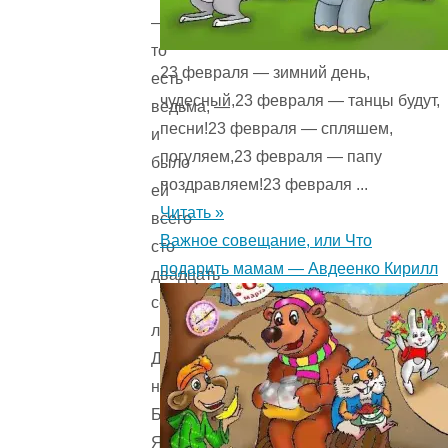
—
то
23 февраля — зимний день,
есть
чудесный,23 февраля — танцы будут,
ведьма, —
песни!23 февраля — спляшем,
и
погуляем,23 февраля — папу
было
поздравляем!23 февраля ...
ей
Читать »
всего
Важное совещание, или Что
сто
подарить мамам — Авдеенко Кирилл
двадцать
семь
лет.
Для
настоящей
Бабы-
Яги