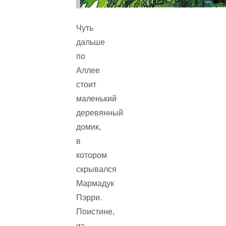
Чуть
дальше
по
Аллее
стоит
маленький
деревянный
домик,
в
котором
скрывался
Мармадук
Пэрри.
Поистине,
из