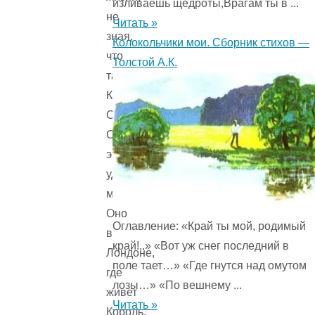
изливаешь щедроты,Врагам ты в ...
не
Читать »
зная,
Колокольчики мои. Сборник стихов —
что
Толстой А.К.
такое
Кенсингтонский
Сад?
О,
это
удивительное
место!
Оно
Оглавление: «Край ты мой, родимый
в
край!..» «Вот уж снег последний в
Лондоне,
поле тает…» «Где гнутся над омутом
где
лозы…» «По вешнему ...
живет
Читать »
Король.