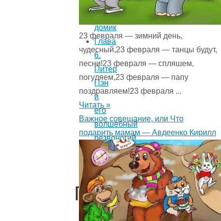
Волшебный
домик
23 февраля — зимний день,
Глава
чудесный,23 февраля — танцы будут,
6.
песни!23 февраля — спляшем,
Питер
погуляем,23 февраля — папу
Пэн
поздравляем!23 февраля ...
и
Читать »
его
Важное совещание, или Что
волшебный
подарить мамам — Авдеенко Кирилл
резвоногий
козлик
Глава