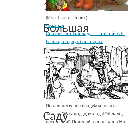
1.
(Илл. Елена Новик) ...
Большая
Читать »
Сватовство. Баллада — Толстой А.К.
Баллада о двух богатырях.
прогулка
по
Кенсингтонском
По вешнему по складуМы песню
Саду
завели,Ой ладо, диди-ладо!Ой ладо,
лель-люли!2Поведай, песня наша,На