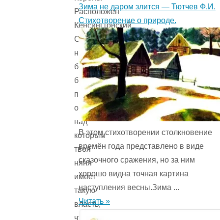
Зима не даром злится — Тютчев Ф.И.
Расположен
Стихотворение о природе.
Кенсингтонский
Сад
на
берегу
бесконечного
потока
омнибусов,
над
В этом стихотворении столкновение
которым
времён года представ­лено в виде
твоя
сказочного сражения, но за ним
няня
хорошо видна точная картина
имеет
наступления весны.Зима ...
такую
Читать »
власть,
что