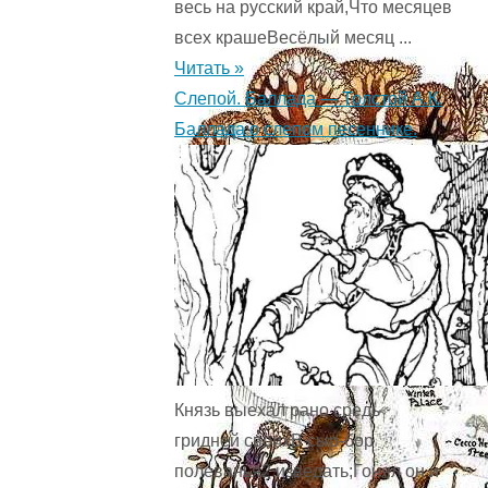
весь на русский край,Что месяцев
всех крашеВесёлый месяц ...
Читать »
Слепой. Баллада — Толстой А.К.
Баллада о слепом песеннике.
Князь выехал рано средь
гридней своихВ сыр-бор
полеванья2 изведать;Гонял он и