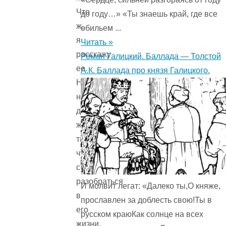
Что
до году…» «Ты знаешь край, где все
ж,
обильем ...
я
Читать »
расскажу
Роман Галицкий. Баллада — Толстой
ее.
А.К. Баллада про князя Галицкого.
Но
не
думаешь
же
ты,
что
сможешь
разобраться
И молвит легат: «Далеко ты,О княже,
в
прославлен за доблесть свою!Ты в
его
русском краюКак солнце на всех
жизни,