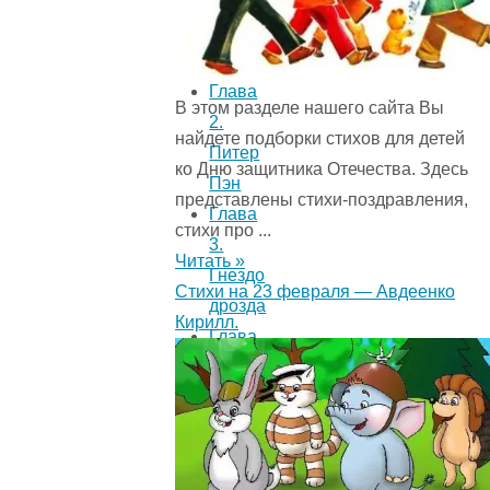
Кенсингтонскому
Саду
Глава
В этом разделе нашего сайта Вы
2.
найдете подборки стихов для детей
Питер
ко Дню защитника Отечества. Здесь
Пэн
представлены стихи-поздравления,
Глава
стихи про ...
3.
Читать »
Гнездо
Стихи на 23 февраля — Авдеенко
дрозда
Кирилл.
Глава
4.
Время
закрытия
Глава
5.