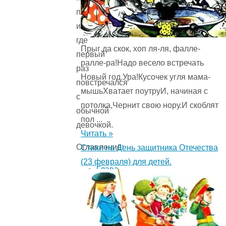
птицами
и
где
Прыг да скок, хоп ля-ля, фалле-
первый
ралле-ра!Надо весело встречать
раз
Новый год.Ура!Кусочек угля мама-
повстречался
мышьХватает поутруИ, начиная с
с
потолка,Чернит свою нору.И скоблят
обычной
пол ...
девочкой.
Читать »
Оглавление:
Стихи на День защитника Отечества
(23 февраля) для детей.
Глава
1.
Большая
прогулка
по