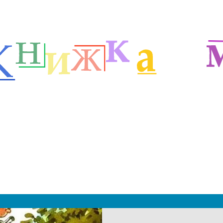
етей
Зарубежные сказочники
Сказки Джанни Родари
м
|
 2019 - 2027