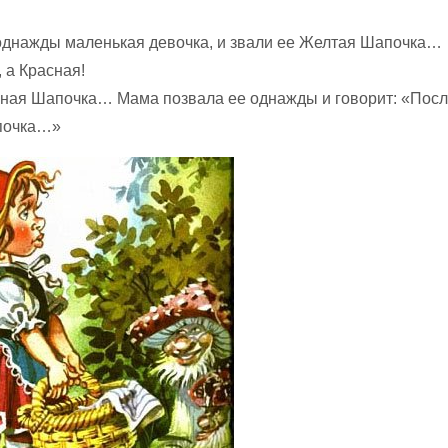
днажды маленькая девочка, и звали ее Желтая Шапочка…
 а Красная!
асная Шапочка… Мама позвала ее однажды и говорит: «Пос
почка…»