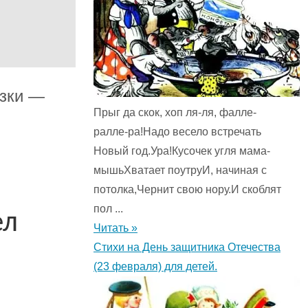
азки —
Прыг да скок, хоп ля-ля, фалле-
ралле-ра!Надо весело встречать
Новый год.Ура!Кусочек угля мама-
мышьХватает поутруИ, начиная с
потолка,Чернит свою нору.И скоблят
пол ...
ел
Читать »
Стихи на День защитника Отечества
(23 февраля) для детей.