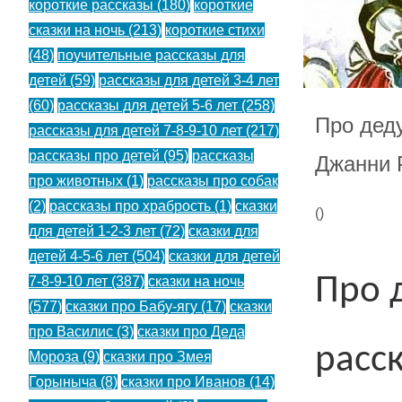
короткие рассказы
(180)
короткие
сказки на ночь
(213)
короткие стихи
(48)
поучительные рассказы для
детей
(59)
рассказы для детей 3-4 лет
(60)
рассказы для детей 5-6 лет
(258)
Про дед
рассказы для детей 7-8-9-10 лет
(217)
рассказы про детей
(95)
рассказы
Джанни 
про животных
(1)
рассказы про собак
(2)
рассказы про храбрость
(1)
сказки
(
)
для детей 1-2-3 лет
(72)
сказки для
детей 4-5-6 лет
(504)
сказки для детей
Про 
7-8-9-10 лет
(387)
сказки на ночь
(577)
сказки про Бабу-ягу
(17)
сказки
про Василис
(3)
сказки про Деда
расск
Мороза
(9)
сказки про Змея
Горыныча
(8)
сказки про Иванов
(14)