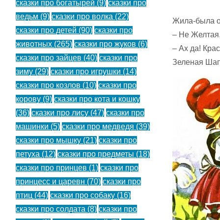
сказки про богатырей
(9)
сказки про
ведьм
(9)
сказки про волка
(22)
Жила-была о
сказки про детей
(90)
сказки про
– Не Желтая,
животных
(265)
сказки про жуков
(6)
– Ах да! Кр
сказки про зайцев
(40)
сказки про
Зеленая Ша
зиму
(29)
сказки про игрушки
(14)
сказки про козлов
(10)
сказки про
корову
(9)
сказки про кота и кошку
(36)
сказки про лису
(47)
сказки про
машинки
(5)
сказки про медведя
(39)
сказки про мышку
(21)
сказки про
петуха
(12)
сказки про предметы
(18)
сказки про принцев
(1)
сказки про
принцесс и царевн
(70)
сказки про
птиц
(44)
сказки про собаку
(16)
сказки про солдата
(8)
сказки про