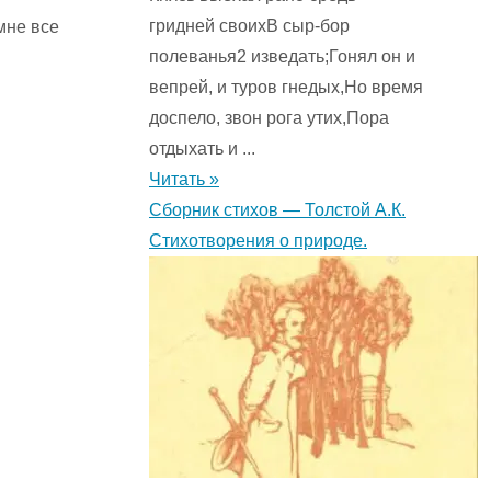
гридней своихВ сыр-бор
мне все
полеванья2 изведать;Гонял он и
вепрей, и туров гнедых,Но время
доспело, звон рога утих,Пора
отдыхать и ...
Читать »
Сборник стихов — Толстой А.К.
Стихотворения о природе.