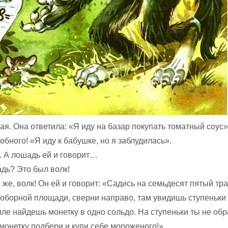
ая. Она ответила: «Я иду на базар покупать томатный соус»
обного! «Я иду к бабушке, но я заблудилась».
. А лошадь ей и говорит…
дь? Это был волк!
о же, волк! Он ей и говорит: «Садись на семьдесят пятый тр
оборной площади, сверни направо, там увидишь ступеньки 
мле найдешь монетку в одно сольдо. На ступеньки ты не об
монетку подбери и купи себе мороженого!»