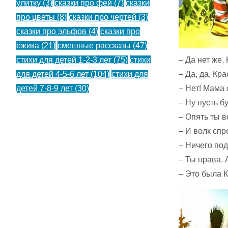
улитку
(3)
сказки про фей
(7)
сказки
про цветы
(8)
сказки про чертей
(3)
сказки про эльфов
(4)
сказки про
ёжика
(21)
смешные рассказы
(47)
– Да нет же,
стихи для детей 1-2-3 лет
(75)
стихи
– Да, да, К
для детей 4-5-6 лет
(104)
стихи для
– Нет! Мама 
детей 7-8-9 лет
(30)
– Ну пусть б
– Опять ты в
– И волк спр
– Ничего под
– Ты права.
– Это была 