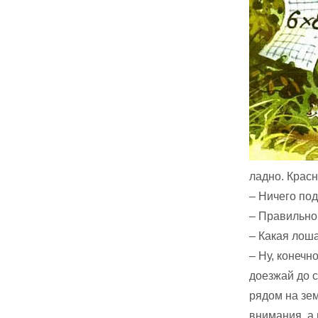
ладно. Красн
– Ничего под
– Правильно
– Какая лоша
– Ну, конечн
доезжай до с
рядом на зе
внимания, а 