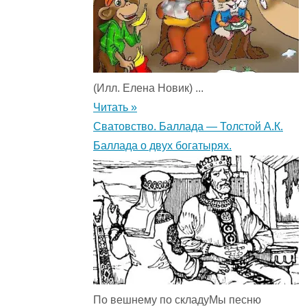
(Илл. Елена Новик) ...
Читать »
Сватовство. Баллада — Толстой А.К.
Баллада о двух богатырях.
По вешнему по складуМы песню