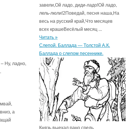
завели,Ой ладо, диди-ладо!Ой ладо,
лель-люли!2Поведай, песня наша,На
весь на русский край,Что месяцев
всех крашеВесёлый месяц ...
Читать »
Слепой. Баллада — Толстой А.К.
Баллада о слепом песеннике.
– Ну, ладно,
.
амвай,
вниз, а
ращай
Князь выехал рано средь