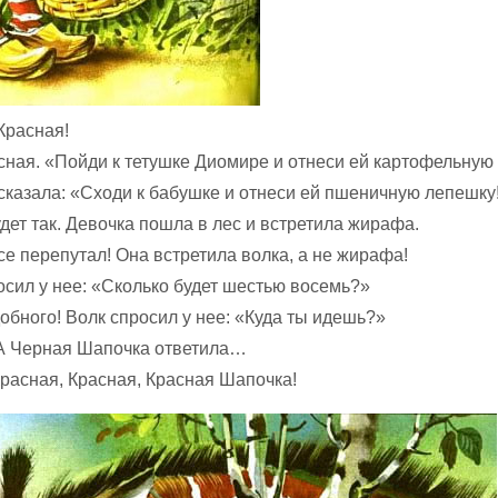
 Красная!
расная. «Пойди к тетушке Диомире и отнеси ей картофельну
сказала: «Сходи к бабушке и отнеси ей пшеничную лепешку
удет так. Девочка пошла в лес и встретила жирафа.
се перепутал! Она встретила волка, а не жирафа!
осил у нее: «Сколько будет шестью восемь?»
обного! Волк спросил у нее: «Куда ты идешь?»
 А Черная Шапочка ответила…
Красная, Красная, Красная Шапочка!