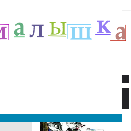
Новое
Веселый новый год — Прёйсен А.
Стихи для детей.