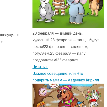
23 февраля — зимний день,
ю шелуху…»
чудесный,23 февраля — танцы будут,
!»
песни!23 февраля — спляшем,
погуляем,23 февраля — папу
поздравляем!23 февраля ...
Читать »
Важное совещание, или Что
подарить мамам — Авдеенко Кирилл