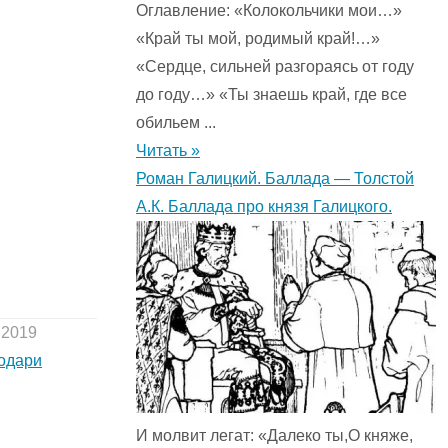
Оглавление: «Колокольчики мои…»
«Край ты мой, родимый край!…»
«Сердце, сильней разгораясь от году
до году…» «Ты знаешь край, где все
обильем ...
Читать »
Роман Галицкий. Баллада — Толстой
А.К. Баллада про князя Галицкого.
.2019
Родари
И молвит легат: «Далеко ты,О княже,