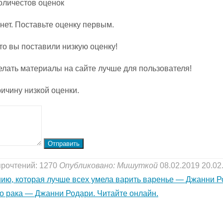
Количестов оценок
нет. Поставьте оценку первым.
то вы поставили низкую оценку!
елать материалы на сайте лучше для пользователя!
ичину низкой оценки.
Отправить
прочтений: 1270
Опубликовано:
Мишуткой
08.02.2019
20.02
ию, которая лучше всех умела варить варенье — Джанни 
о рака — Джанни Родари. Читайте онлайн.