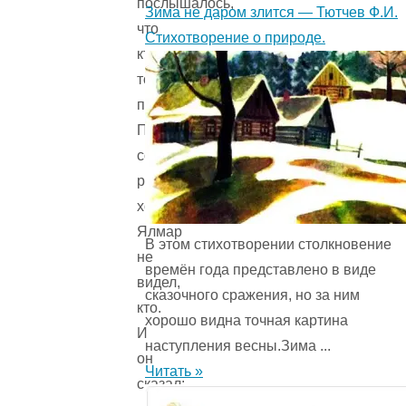
послышалось,
Зима не даром злится — Тютчев Ф.И.
что
Стихотворение о природе.
кто-
то
плачет.
Плакали
совсем
рядом,
хотя
Ялмар
В этом стихотворении столкновение
не
времён года представ­лено в виде
видел,
сказочного сражения, но за ним
кто.
хорошо видна точная картина
И
наступления весны.Зима ...
он
Читать »
сказал: