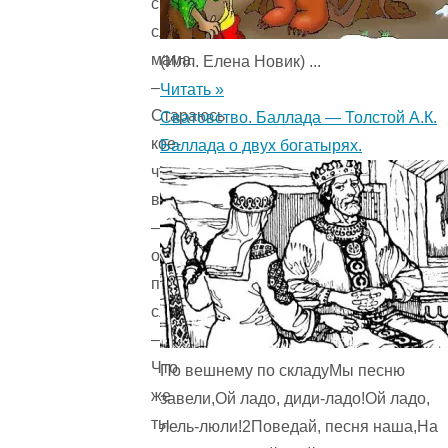
спросила
слониха-
мама.
(Илл. Елена Новик) ...
–
Читать »
Стараюсь
Сватовство. Баллада — Толстой А.К.
кое-
Баллада о двух богатырях.
что
вспомнить,
–
ответил
папа-
слон.
–
Что
По вешнему по складуМы песню
же
завели,Ой ладо, диди-ладо!Ой ладо,
ты
лель-люли!2Поведай, песня наша,На