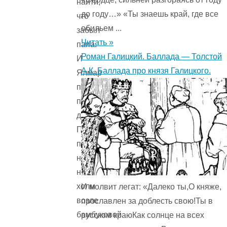
найти,
до году…» «Ты знаешь край, где все
что
обильем ...
забыл
Читать »
папа.
Роман Галицкий. Баллада — Толстой
И
А.К. Баллада про князя Галицкого.
Ялмар
побежал
по
дороге.
Потом
поднялся
на
невысокий
холм
И молвит легат: «Далеко ты,О княже,
возле
прославлен за доблесть свою!Ты в
бамбуковой
русском краюКак солнце на всех