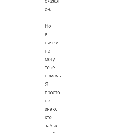
сказал
он.
–
Но
я
ничем
не
могу
тебе
помочь.
Я
просто
не
знаю,
кто
забыл