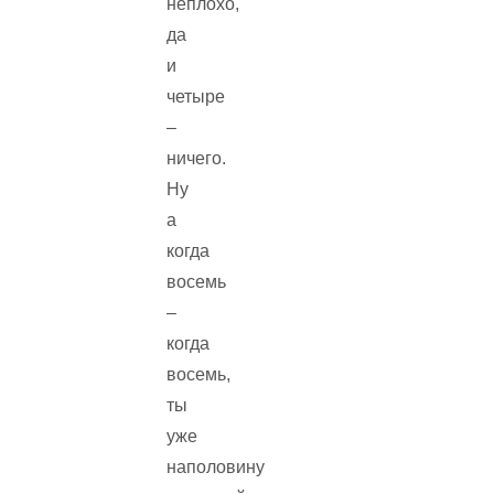
неплохо,
да
и
четыре
–
ничего.
Ну
а
когда
восемь
–
когда
восемь,
ты
уже
наполовину