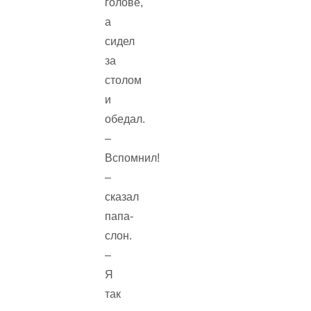
голове,
а
сидел
за
столом
и
обедал.
–
Вспомнил!
–
сказал
папа-
слон.
–
Я
так