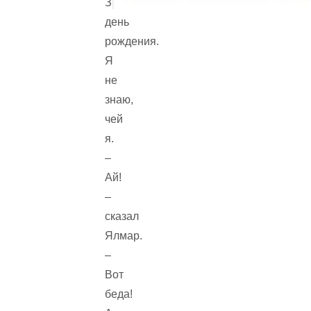
Забытый
день
рождения.
Я
не
знаю,
чей
я.
–
Ай!
–
сказал
Ялмар.
–
Вот
беда!