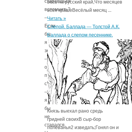
стараешься
весь на русский край,Что месяцев
вспомнить?
всех крашеВесёлый месяц ...
–
Читать »
Если
Слепой. Баллада — Толстой А.К.
бы
Баллада о слепом песеннике.
я
знал,
–
ответил
папа-
слон,
–
я
бы
Князь выехал рано средь
не
гридней своихВ сыр-бор
старался.
полеванья2 изведать;Гонял он и