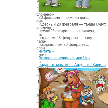
мама
и
слонёнок-
23 февраля — зимний день,
сын
чудесный,23 февраля — танцы будут,
увидели,
песни!23 февраля — спляшем,
что
погуляем,23 февраля — папу
папа-
поздравляем!23 февраля ...
слон
Читать »
стоит
Важное совещание, или Что
на
подарить мамам — Авдеенко Кирилл
голове.
–
Что
с
тобой?
–