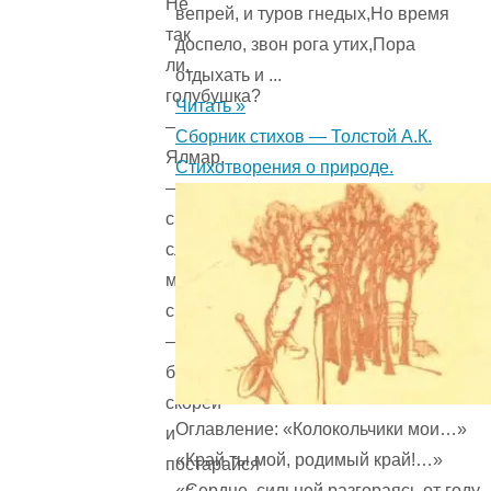
Не
вепрей, и туров гнедых,Но время
так
доспело, звон рога утих,Пора
ли,
отдыхать и ...
голубушка?
Читать »
–
Сборник стихов — Толстой А.К.
Ялмар,
Стихотворения о природе.
–
сказала
слониха-
мама
сыну,
–
беги
скорей
Оглавление: «Колокольчики мои…»
и
«Край ты мой, родимый край!…»
постарайся
«Сердце, сильней разгораясь от году