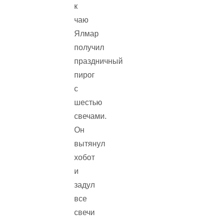
к
чаю
Ялмар
получил
праздничный
пирог
с
шестью
свечами.
Он
вытянул
хобот
и
задул
все
свечи