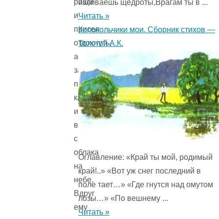
рощи
изливаешь щедроты,Врагам ты в ...
и
Читать »
присел
Колокольчики мои. Сборник стихов —
отдохнуть,
Толстой А.К.
а
заодно
посмотреть,
как
играют
в
салки
облака
Оглавление: «Край ты мой, родимый
на
край!..» «Вот уж снег последний в
небе.
поле тает…» «Где гнутся над омутом
Вдруг
лозы…» «По вешнему ...
ему
Читать »