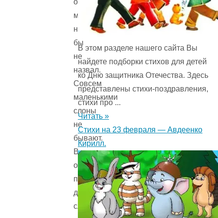
очень
маленьким
никто
бы
В этом разделе нашего сайта Вы
не
найдете подборки стихов для детей
назвал.
ко Дню защитника Отечества. Здесь
Совсем
представлены стихи-поздравления,
маленькими
стихи про ...
слоны
Читать »
не
Стихи на 23 февраля — Авдеенко
бывают.
Кирилл.
В
один
прекрасный
день
слониха-