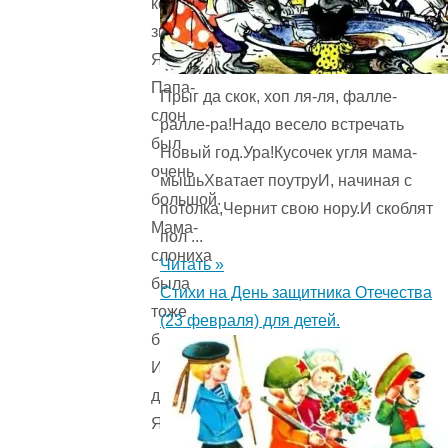
которого
звали
Ялмар.
Папа-
Прыг да скок, хоп ля-ля, фалле-
слон
ралле-ра!Надо весело встречать
был
Новый год.Ура!Кусочек угля мама-
очень
мышьХватает поутруИ, начиная с
большой.
потолка,Чернит свою нору.И скоблят
Мама-
пол ...
слониха
Читать »
была
Стихи на День защитника Отечества
тоже
(23 февраля) для детей.
большая.
И
даже
Ялмара