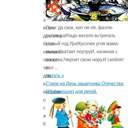
три
сына,
а
Прыг да скок, хоп ля-ля, фалле-
всего
ралле-ра!Надо весело встречать
достатка
Новый год.Ура!Кусочек угля мама-
было
мышьХватает поутруИ, начиная с
немного:
потолка,Чернит свою нору.И скоблят
только
пол ...
тот
Читать »
дом,
Стихи на День защитника Отечества
в
(23 февраля) для детей.
котором
он
сам
жил.
Каждый