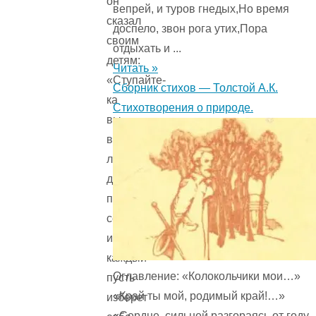
он
вепрей, и туров гнедых,Но время
сказал
доспело, звон рога утих,Пора
своим
отдыхать и ...
детям:
Читать »
«Ступайте-
Сборник стихов — Толстой А.К.
ка
Стихотворения о природе.
вы
в
люди
да
поиспытайте
себя,
и
каждый
Оглавление: «Колокольчики мои…»
пусть
«Край ты мой, родимый край!…»
изберет
«Сердце, сильней разгораясь от году