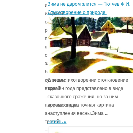
Зима не даром злится — Тютчев Ф.И.
и
Стихотворение о природе.
избрали
себе
ремесла
по
вкусу:
старший
задумал
быть
В этом стихотворении столкновение
кузнецом,
времён года представ­лено в виде
второй
сказочного сражения, но за ним
—
хорошо видна точная картина
парикмахером,
наступления весны.Зима ...
а
Читать »
третий
—