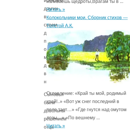
искуснее
изливаешь щедроты,Врагам ты в ...
других
Читать »
в
Колокольчики мои. Сборник стихов —
своем
Толстой А.К.
деле,
получит
от
меня
дом
в
наследство».
Оглавление: «Край ты мой, родимый
Сыновья
край!..» «Вот уж снег последний в
были
поле тает…» «Где гнутся над омутом
довольны
лозы…» «По вешнему ...
решением
Читать »
отца