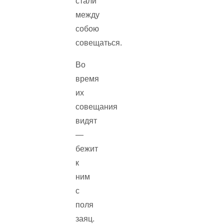
стали
между
собою
совещаться.
Во
время
их
совещания
видят
—
бежит
к
ним
с
поля
заяц.