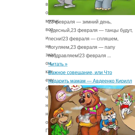
все
одинаково
милы;
23 февраля — зимний день,
вот
чудесный,23 февраля — танцы будут,
и
песни!23 февраля — спляшем,
не
погуляем,23 февраля — папу
знал
поздравляем!23 февраля ...
он,
Читать »
как
Важное совещание, или Что
ему
подарить мамам — Авдеенко Кирилл
быть,
чтобы
никого
не
обидеть.
Продать