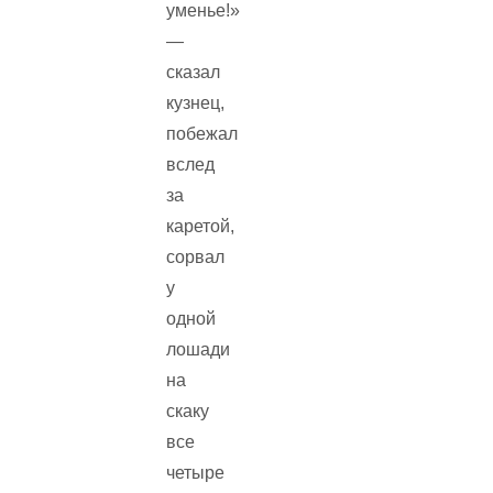
уменье!»
—
сказал
кузнец,
побежал
вслед
за
каретой,
сорвал
у
одной
лошади
на
скаку
все
четыре