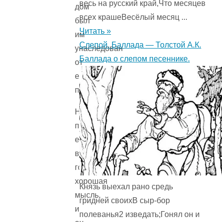
весь на русский край,Что месяцев
дом
всех крашеВесёлый месяц ...
был
Читать »
им
Слепой. Баллада — Толстой А.К.
унаследован
Баллада о слепом песеннике.
от
его
прадедов…
Наконец
пришла
ему
в
голову
хорошая
Князь выехал рано средь
мысль,
гридней своихВ сыр-бор
и
полеванья2 изведать;Гонял он и