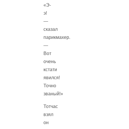
«Э-
э!
—
сказал
парикмахер.
—
Вот
очень
кстати
явился!
Точно
званый!»
Тотчас
взял
он