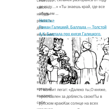
себе
до году…» «Ты знаешь край, где все
какое-
обильем ...
нибудь
Читать »
ремесло
Роман Галицкий. Баллада — Толстой
для
А.К. Баллада про князя Галицкого.
изучения;
по
возвращении
вашем
домой
тот
из
вас,
который
И молвит легат: «Далеко ты,О княже,
выкажет
прославлен за доблесть свою!Ты в
себя
русском краюКак солнце на всех