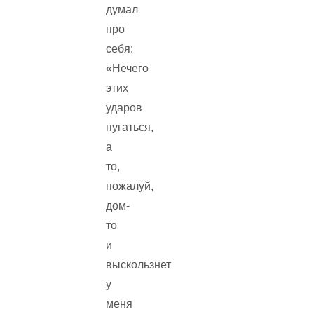
думал
про
себя:
«Нечего
этих
ударов
пугаться,
а
то,
пожалуй,
дом-
то
и
выскользнет
у
меня