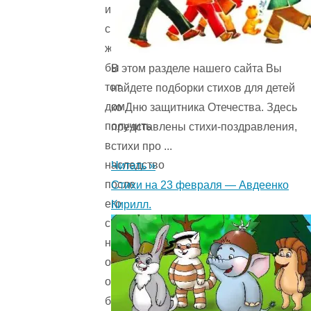
из
сыновей
желал
бы
В этом разделе нашего сайта Вы
тот
найдете подборки стихов для детей
дом
ко Дню защитника Отечества. Здесь
получить
представлены стихи-поздравления,
в
стихи про ...
наследство
Читать »
после
Стихи на 23 февраля — Авдеенко
его
Кирилл.
смерти,
но
отцу
они
были