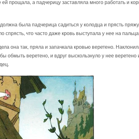
 ей прощала, а падчерицу заставляла много работать и ко
должна была падчерица садиться у колодца и прясть пряжу.
о спрясть, что часто даже кровь выступала у нее на пальца
ела она так, пряла и запачкала кровью веретено. Наклони
обы обмыть веретено, и вдруг выскользнуло у нее веретено и
дец.