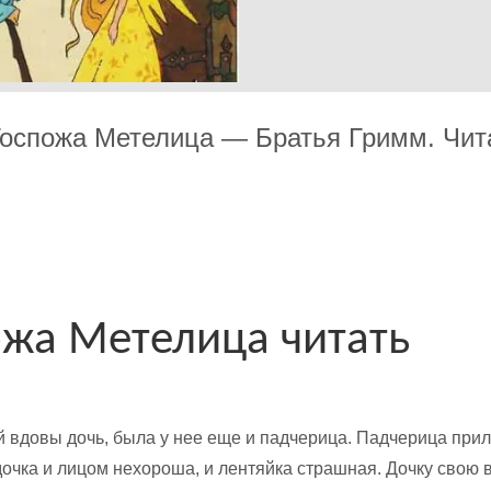
Госпожа Метелица — Братья Гримм. Чит
ожа Метелица читать
й вдовы дочь, была у нее еще и падчерица. Падчерица при
дочка и лицом нехороша, и лентяйка страшная. Дочку свою 