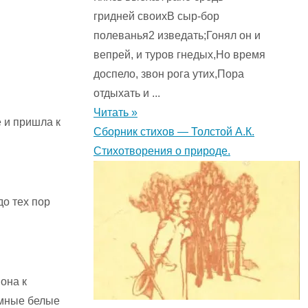
гридней своихВ сыр-бор
полеванья2 изведать;Гонял он и
вепрей, и туров гнедых,Но время
доспело, звон рога утих,Пора
отдыхать и ...
Читать »
 и пришла к
Сборник стихов — Толстой А.К.
Стихотворения о природе.
о тех пор
она к
омные белые