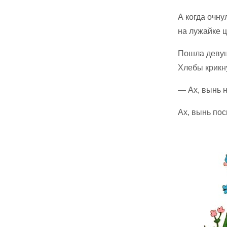
А когда очну
на лужайке ц
Пошла девушк
Хлебы крикн
— Ах, вынь н
Ах, вынь пос