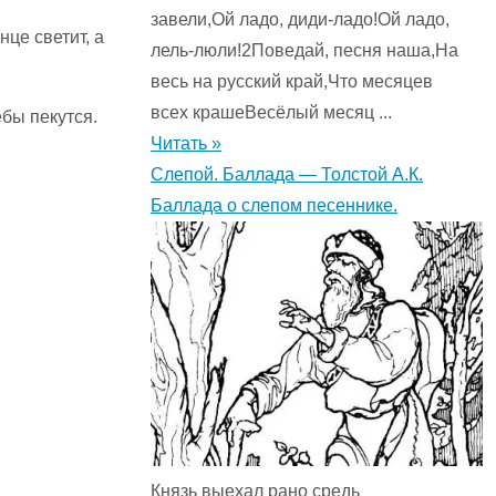
завели,Ой ладо, диди-ладо!Ой ладо,
нце светит, а
лель-люли!2Поведай, песня наша,На
весь на русский край,Что месяцев
всех крашеВесёлый месяц ...
ебы пекутся.
Читать »
Слепой. Баллада — Толстой А.К.
Баллада о слепом песеннике.
Князь выехал рано средь