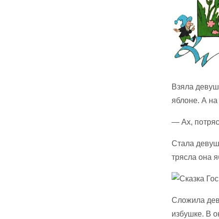
Взяла девуш
яблоне. А на
— Ах, потряс
Стала девуш
трясла она я
Сложила дев
избушке. В о