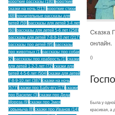
короткие рассказы
(180)
короткие
сказки на ночь
(213)
короткие стихи
(48)
поучительные рассказы для
детей
(59)
рассказы для детей 3-4 лет
(60)
рассказы для детей 5-6 лет
(258)
Сказка 
рассказы для детей 7-8-9-10 лет
(217)
онлайн.
рассказы про детей
(95)
рассказы
про животных
(1)
рассказы про собак
(
)
(2)
рассказы про храбрость
(1)
сказки
для детей 1-2-3 лет
(72)
сказки для
детей 4-5-6 лет
(504)
сказки для детей
Госп
7-8-9-10 лет
(387)
сказки на ночь
(577)
сказки про Бабу-ягу
(17)
сказки
про Василис
(3)
сказки про Деда
Мороза
(9)
сказки про Змея
Была у одно
Горыныча
(8)
сказки про Иванов
(14)
красивая, а 