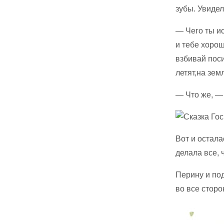
зубы. Увидел
— Чего ты и
и тебе хорош
взбивай поси
летят,на зем
— Что же, — 
Вот и остала
делала все, 
Перину и под
во все сторо