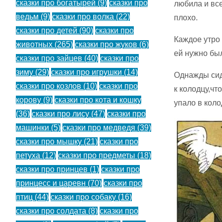
сказки про богатырей
(9)
сказки про
любила и все
ведьм
(9)
сказки про волка
(22)
плохо.
сказки про детей
(90)
сказки про
Каждое утро 
животных
(265)
сказки про жуков
(6)
ей нужно был
сказки про зайцев
(40)
сказки про
зиму
(29)
сказки про игрушки
(14)
Однажды сид
сказки про козлов
(10)
сказки про
к колодцу,чт
корову
(9)
сказки про кота и кошку
упало в коло
(36)
сказки про лису
(47)
сказки про
машинки
(5)
сказки про медведя
(39)
сказки про мышку
(21)
сказки про
петуха
(12)
сказки про предметы
(18)
сказки про принцев
(1)
сказки про
принцесс и царевн
(70)
сказки про
птиц
(44)
сказки про собаку
(16)
сказки про солдата
(8)
сказки про