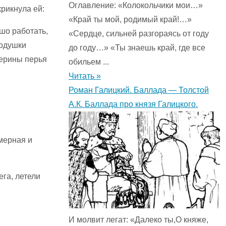
Оглавление: «Колокольчики мои…»
крикнула ей:
«Край ты мой, родимый край!…»
шо работать,
«Сердце, сильней разгораясь от году
подушки
до году…» «Ты знаешь край, где все
перины перья
обильем ...
Читать »
Роман Галицкий. Баллада — Толстой
А.К. Баллада про князя Галицкого.
мерная и
ега, летели
И молвит легат: «Далеко ты,О княже,