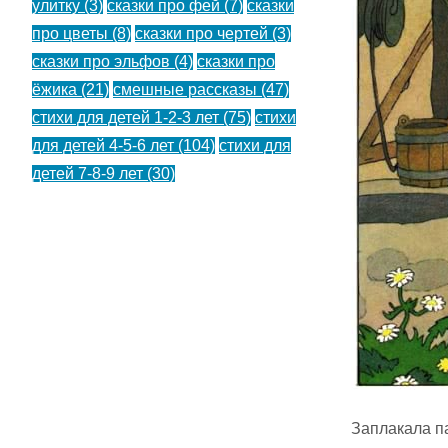
улитку
(3)
сказки про фей
(7)
сказки
про цветы
(8)
сказки про чертей
(3)
сказки про эльфов
(4)
сказки про
ёжика
(21)
смешные рассказы
(47)
стихи для детей 1-2-3 лет
(75)
стихи
для детей 4-5-6 лет
(104)
стихи для
детей 7-8-9 лет
(30)
Заплакала па