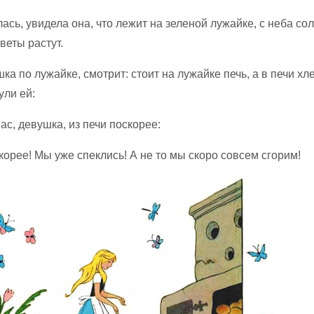
лась, увидела она, что лежит на зеленой лужайке, с неба сол
веты растут.
а по лужайке, смотрит: стоит на лужайке печь, а в печи хл
ули ей:
ас, девушка, из печи поскорее:
корее! Мы уже спеклись! А не то мы скоро совсем сгорим!