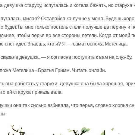
а девушка старуху, испугалась и хотела бежать, но старуха 
спугалась, милая? Оставайся-ка лучше у меня. Будешь хоро
о будет.Ты мне только постель стели получше да перину и 
льнее, чтобы перья во все стороны летели. Когда от моей 
ле снег идет. Знаешь, кто я? Я — сама госпожа Метелица.
сказала девушка, — я согласна поступить к вам на службу.
сь она работать у старухи. Девушка она была хорошая, при
что ей старуха приказывала.
ушки она так сильно взбивала, что перья, словно хлопья сн
ны.