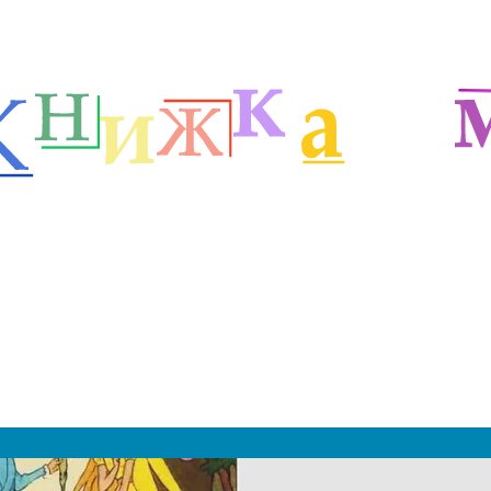
етей
Зарубежные сказочники
Сказки братьев Гримм
м
|
 2019 - 2027