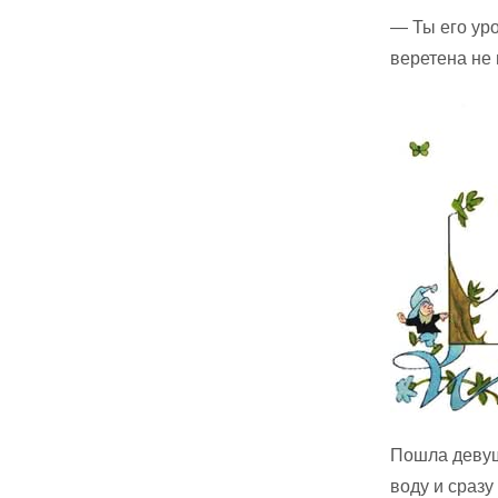
— Ты его уро
веретена не
Пошла девушк
воду и сразу