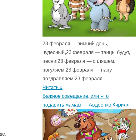
23 февраля — зимний день,
чудесный,23 февраля — танцы будут,
песни!23 февраля — спляшем,
погуляем,23 февраля — папу
поздравляем!23 февраля ...
Читать »
Важное совещание, или Что
подарить мамам — Авдеенко Кирилл
де.