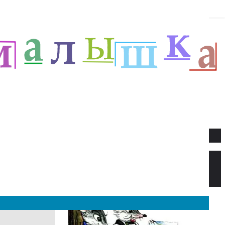
Новое
Веселый новый год — Прёйсен А.
Стихи для детей.