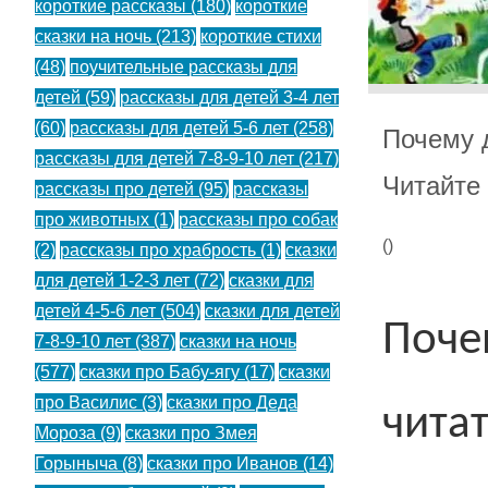
короткие рассказы
(180)
короткие
сказки на ночь
(213)
короткие стихи
(48)
поучительные рассказы для
детей
(59)
рассказы для детей 3-4 лет
(60)
рассказы для детей 5-6 лет
(258)
Почему 
рассказы для детей 7-8-9-10 лет
(217)
Читайте
рассказы про детей
(95)
рассказы
про животных
(1)
рассказы про собак
(
)
(2)
рассказы про храбрость
(1)
сказки
для детей 1-2-3 лет
(72)
сказки для
детей 4-5-6 лет
(504)
сказки для детей
Поче
7-8-9-10 лет
(387)
сказки на ночь
(577)
сказки про Бабу-ягу
(17)
сказки
про Василис
(3)
сказки про Деда
чита
Мороза
(9)
сказки про Змея
Горыныча
(8)
сказки про Иванов
(14)