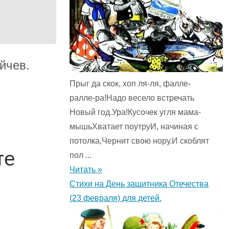
йчев.
Прыг да скок, хоп ля-ля, фалле-
ралле-ра!Надо весело встречать
Новый год.Ура!Кусочек угля мама-
мышьХватает поутруИ, начиная с
потолка,Чернит свою нору.И скоблят
те
пол ...
Читать »
Стихи на День защитника Отечества
(23 февраля) для детей.