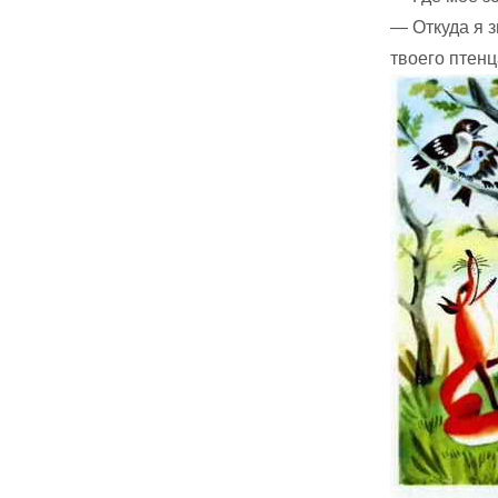
— Откуда я 
твоего птен­ц