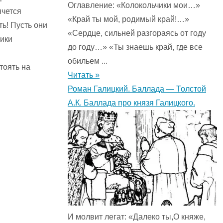
Оглавление: «Колокольчики мои…»
ячется
«Край ты мой, родимый край!…»
ть! Пусть они
«Сердце, сильней разгораясь от году
чики
до году…» «Ты знаешь край, где все
обильем ...
тоять на
Читать »
Роман Галицкий. Баллада — Толстой
А.К. Баллада про князя Галицкого.
И молвит легат: «Далеко ты,О княже,