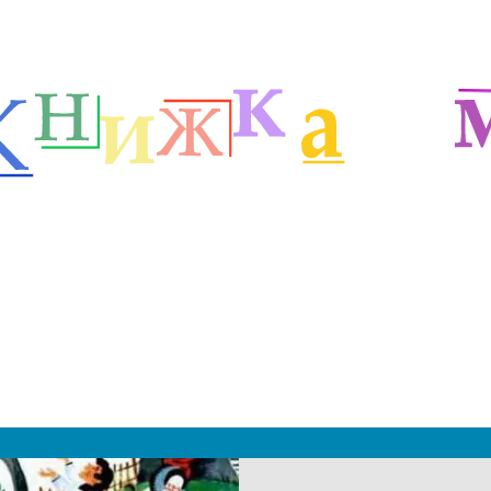
етей
Зарубежные сказочники
Сказки Ангела Каралийчева
м
|
 2019 - 2027