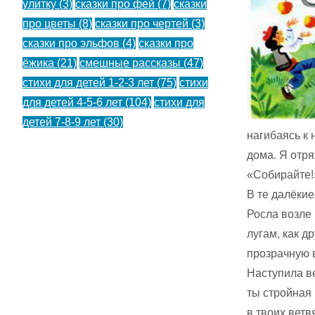
улитку
(3)
сказки про фей
(7)
сказки
про цветы
(8)
сказки про чертей
(3)
сказки про эльфов
(4)
сказки про
ёжика
(21)
смешные рассказы
(47)
стихи для детей 1-2-3 лет
(75)
стихи
для детей 4-5-6 лет
(104)
стихи для
детей 7-8-9 лет
(30)
нагибаясь к 
дома. Я отря
«Собирайте!
В те далёкие
Росла возле 
лугам, как д
прозрачную в
Наступила ве
ты стройная 
в твоих ветв