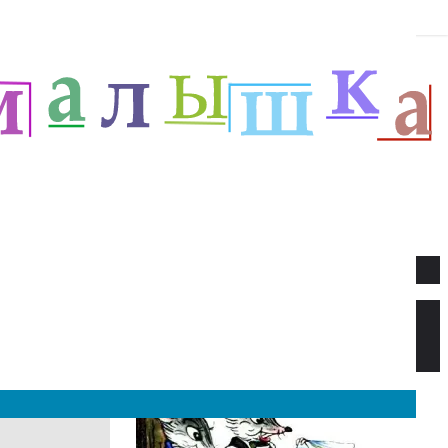
Новое
Веселый новый год — Прёйсен А.
Стихи для детей.