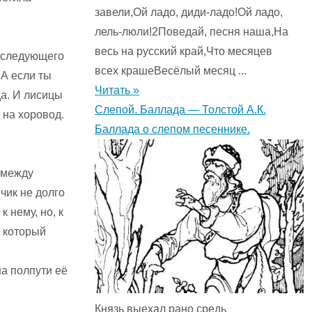
завели,Ой ладо, диди-ладо!Ой ладо,
лель-люли!2Поведай, песня наша,На
весь на русский край,Что месяцев
о следующего
всех крашеВесёлый месяц ...
 А если ты
Читать »
да. И лисицы
Слепой. Баллада — Толстой А.К.
на хоро­вод.
Баллада о слепом песеннике.
а между
чик не долго
 нему, но, к
, который
на полпути её
Князь выехал рано средь