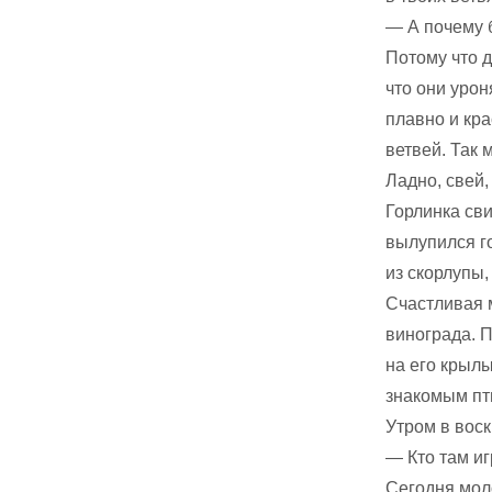
— А почему б
Потому что д
что они урон
плавно и кра
ветвей. Так 
Ладно, свей,
Горлинка сви
вылупился г
из скорлупы,
Счастливая м
винограда. П
на его крылы
знакомым пти
Утром в вос
— Кто там и
Сегодня мол