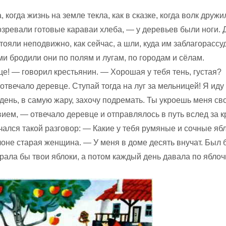
, когда жизнь на земле текла, как в сказке, когда волк дружи
созревали готовые караваи хлеба, — у деревьев были ноги. Д
тояли неподвиж­но, как сейчас, а шли, куда им заблагорассу
и бродили они по полям и лугам, по городам и сёлам.
е! — говорил крестьянин. — Хоро­шая у тебя тень, густая?
отвечало деревце. Ступай тогда на луг за мельницей! Я иду т
лдень, в самую жару, захо­чу подремать. Ты укроешь меня св
ием, — отвечало деревце и отпра­влялось в путь вслед за 
чался такой разговор: — Какие у тебя румяные и сочные яб
оне старая женщина. — У меня в доме десять внучат. Был 
рала бы твои яблоки, а потом каждый день давала по яблоч