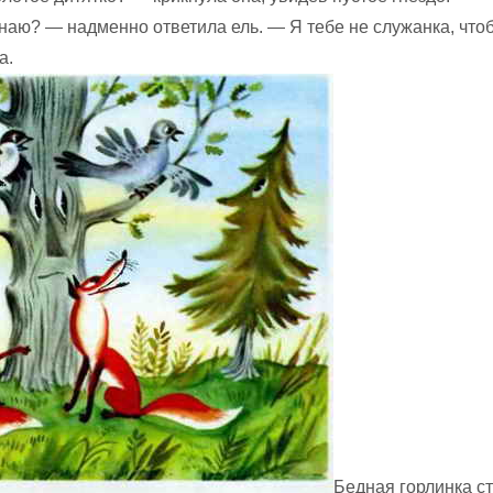
знаю? — надменно ответила ель. — Я тебе не служанка, что
а.
Бедная горлинка с