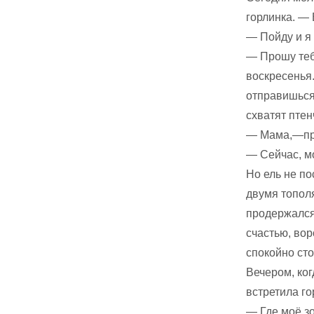
горлинка. — 
— Пойду и я
— Прошу теб
воскресенья.
отправишься 
схватят птен
— Мама,—про
— Сейчас, мо
Но ель не по
двумя тополя
продержался 
счастью, вор
спокойно сто
Вечером, ког
встретила го
— Где моё зо