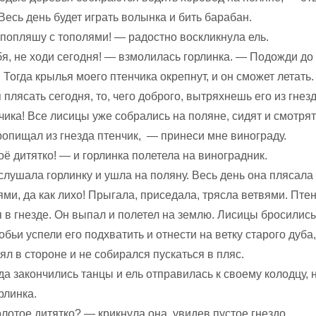
Весь день будет играть волынка и бить барабан.
 попляшу с тополями! — радостно воскликнула ель.
я, не ходи сегодня! — взмолилась горлинка. — Подожди д
 Тогда крылья моего птенчика окрепнут, и он сможет летать.
плясать сегод­ня, то, чего доброго, вытряхнешь его из гнез
чика! Все лисицы уже собрались на поляне, сидят и смотрят 
пищал из гнезда птенчик, — при­неси мне винограду.
ё дитятко! — и горлинка полетела на виноградник.
слушала горлинку и ушла на поля­ну. Весь день она плясал
ми, да как лихо! Прыгала, приседала, трясла ветвями. Птен
в гнезде. Он выпал и полетел на землю. Лисицы бросились к
обьи успели его подхватить и отнес­ти на ветку старого дуба
ял в стороне и не собирался пускаться в пляс.
да закончились танцы и ель отпра­вилась к своему колодцу, 
рлинка.
лотое дитятко? — крикнула она, увидев пустое гнездо.