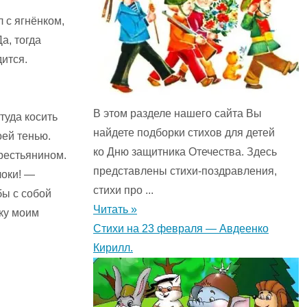
л с ягнёнком,
а, тогда
дится.
В этом разделе нашего сайта Вы
у­да косить
найдете подборки стихов для детей
оей тенью.
ко Дню защитника Отечества. Здесь
крестьянином.
представлены стихи-поздравления,
локи! —
стихи про ...
бы с собой
Читать »
­ку моим
Стихи на 23 февраля — Авдеенко
Кирилл.