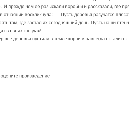
. И преж­де чем её разыскали воробьи и рассказали, где пр
 в отчаянии восклик­нула: — Пусть деревья разучатся пляса
оять там, где застал их сегодняшний день! Пусть наши птен
ят в своих гнёздах!
ер все деревья пустили в земле корни и навсегда остались с
 оцените произведение