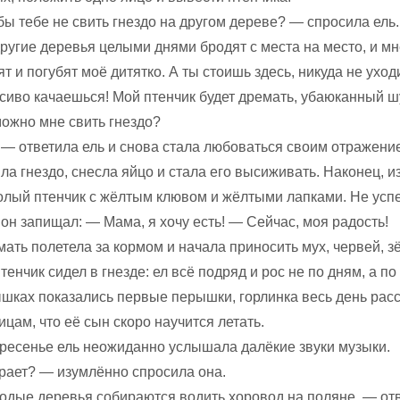
ы тебе не свить гнездо на другом дереве? — спросила ель.
ругие деревья целыми днями бродят с места на место, и мн
ят и погубят моё дитятко. А ты стоишь здесь, никуда не уход
сиво ка­чаешься! Мой птенчик будет дремать, убаюканный 
можно мне свить гнездо?
 — ответила ель и снова стала любоваться своим отражени
ла гнездо, снесла яйцо и стала его высиживать. Наконец, и
олый птенчик с жёлтым клювом и жёлтыми лапками. Не усп
 он запищал: — Мама, я хочу есть! — Сейчас, моя радость!
ать полетела за кормом и начала приносить мух, червей, з
тенчик сидел в гнезде: ел всё подряд и рос не по дням, а по
шках по­казались первые перышки, горлинка весь день рас­
цам, что её сын скоро на­учится летать.
кресенье ель неожиданно услышала далёкие звуки музыки.
грает? — изумлённо спросила она.
одые деревья собираются водить хоровод на поляне, — от