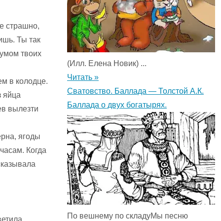
е страшно,
ишь. Ты так
шумом твоих
(Илл. Елена Новик) ...
Читать »
ем в колодце.
Сватовство. Баллада — Толстой А.К.
з яйца
Баллада о двух богатырях.
ев вылезти
ёрна, ягоды
 часам. Когда
сказывала
По вешнему по складуМы песню
ветила