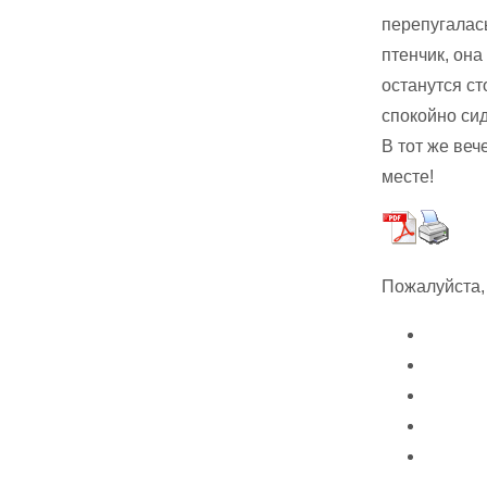
перепугалась
птенчик, она
останутся ст
спокойно сид
В тот же веч
месте!
Пожалуйста,