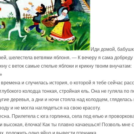
Иди домой, бабушк
ней, ше­лестела ветвями яблоня. — К вечеру я сама добреду
хну с веток самые спелые яблоки и крикну твоим внучатам:
»
 времена и случилась история, о которой я тебе сейчас расс
глубокого колодца тонкая, стройная ель. Она не гуляла по 
ру­гие деревья, а дни и ночи стояла над колодцем, гляделась 
оду и не мог­ла наглядеться на свою красоту.
сна. Прилетела с юга горлинка, се­ла под елью и проворков
и высокая, ёлочка! Как ты плавно качаешься! Позволь мне с
ях, положить одно яйцо и вывести птен­чика.