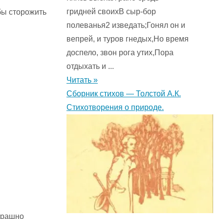
гридней своихВ сыр-бор
бы сторожить
полеванья2 изведать;Гонял он и
вепрей, и туров гнедых,Но время
доспело, звон рога утих,Пора
отдыхать и ...
Читать »
Сборник стихов — Толстой А.К.
Стихотворения о природе.
трашно