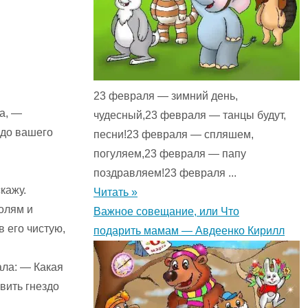
23 февраля — зимний день,
а, —
чудесный,23 февраля — танцы будут,
 до вашего
песни!23 февраля — спляшем,
погуляем,23 февраля — папу
поздравляем!23 февраля ...
кажу.
Читать »
полям и
Важное совещание, или Что
в его чистую,
подарить мамам — Авдеенко Кирилл
ала: — Какая
вить гнездо