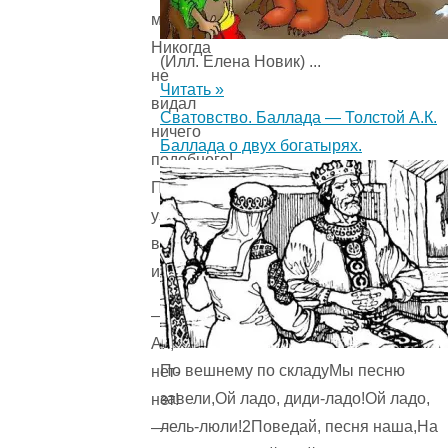
миловидность!
Никогда
(Илл. Елена Новик) ...
не
Читать »
видал
Сватовство. Баллада — Толстой А.К.
ничего
Баллада о двух богатырях.
подобного!
Позвольте
узнать
ваше
имя?
—
Ах,
По вешнему по складуМы песню
нет-
завели,Ой ладо, диди-ладо!Ой ладо,
нет!
лель-люли!2Поведай, песня наша,На
—