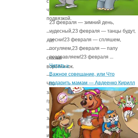
с
чулочною
подвязкой.
23 февраля — зимний день,
чудесный,23 февраля — танцы будут,
—
песни!23 февраля — спляшем,
Ах!
погуляем,23 февраля — папу
—
поздравляем!23 февраля ...
сказал
Читать »
воротничок.
Важное совещание, или Что
—
подарить мамам — Авдеенко Кирилл
Что
за
грация,
что
за
нежность
и