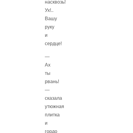
насквозь!
Ух!..
Вашу
руку
и
сердце!
—
Ах
ты
рвань!
—
сказала
утюжная
плитка
и
гордо