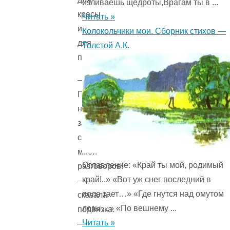
изливаешь щедроты,Врагам ты в ...
красы
Читать »
и
Колокольчики мои. Сборник стихов —
для
Толстой А.К.
пользы.
—
Пожалуйста,
не
заводите
со
мной
Оглавление: «Край ты мой, родимый
разговоров!
край!..» «Вот уж снег последний в
—
поле тает…» «Где гнутся над омутом
сказала
лозы…» «По вешнему ...
подвязка.
Читать »
—