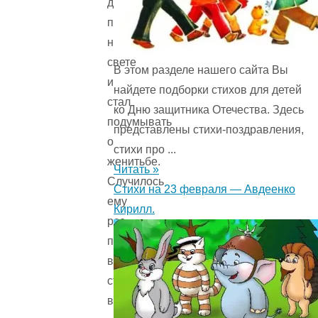
довольно
пожил
на
свете
В этом разделе нашего сайта Вы
и
найдете подборки стихов для детей
стал
ко Дню защитника Отечества. Здесь
подумывать
представлены стихи-поздравления,
о
стихи про ...
женитьбе.
Читать »
Случилось
Стихи на 23 февраля — Авдеенко
ему
Кирилл.
раз
попасть
в
стирку
вместе