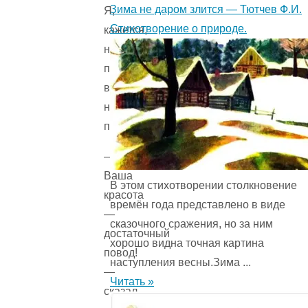
Зима не даром злится — Тютчев Ф.И.
Я,
Стихотворение о природе.
кажется,
не
подавала
вам
никакого
повода!
—
Ваша
В этом стихотворении столкновение
красота
времён года представ­лено в виде
—
сказочного сражения, но за ним
достаточный
хорошо видна точная картина
повод!
наступления весны.Зима ...
—
Читать »
сказал