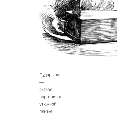
—
Сударыня!
—
сказал
воротничок
утюжной
плитке.