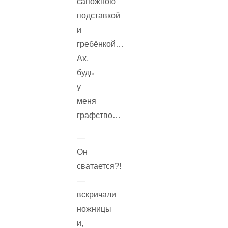
сапожною
подставкой
и
гребёнкой…
Ах,
будь
у
меня
графство…
—
Он
сватается?!
—
вскричали
ножницы
и,