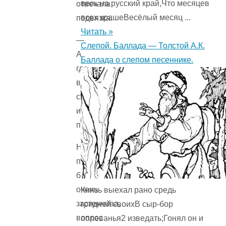
весь на русский край,Что месяцев
отвечала
всех крашеВесёлый месяц ...
подвязка.
Читать »
—
Слепой. Баллада — Толстой А.К.
А
Баллада о слепом песеннике.
где
вы,
собственно,
изволите
пребывать?
Но
подвязка
была
очень
Князь выехал рано средь
застенчива,
гридней своихВ сыр-бор
вопрос
полеванья2 изведать;Гонял он и