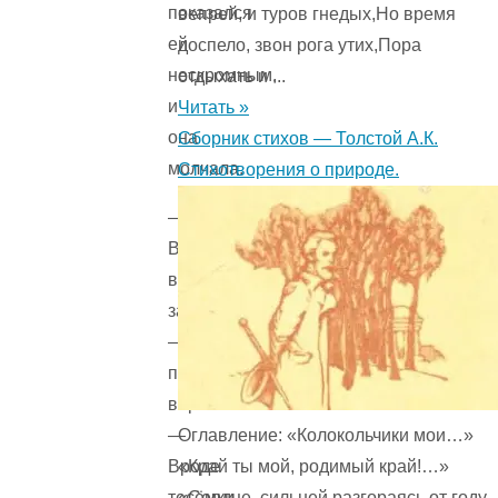
показался
вепрей, и туров гнедых,Но время
ей
доспело, звон рога утих,Пора
нескромным,
отдыхать и ...
и
Читать »
она
Сборник стихов — Толстой А.К.
молчала.
Стихотворения о природе.
—
Вы,
вероятно,
завязка?
—
продолжал
воротничок.
Оглавление: «Колокольчики мои…»
—
«Край ты мой, родимый край!…»
Вроде
«Сердце, сильней разгораясь от году
тесёмки,