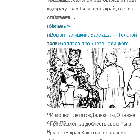
до году…» «Ты знаешь край, где все
которая
обильем ...
стягивает
Читать »
платье
Роман Галицкий. Баллада — Толстой
на
А.К. Баллада про князя Галицкого.
талии?
Да-
да,
я
вижу,
милая
барышня,
что
вы
И молвит легат: «Далеко ты,О княже,
служите
прославлен за доблесть свою!Ты в
и
русском краюКак солнце на всех
для