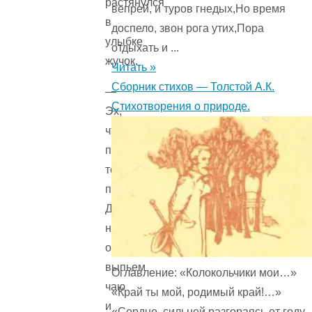
растянулся
вепрей, и туров гнедых,Но время
в
доспело, звон рога утих,Пора
улыбке
отдыхать и ...
жучок.
Читать »
Сборник стихов — Толстой А.К.
—
Стихотворения о природе.
Эх,
что
правда,
то
правда.
Давай
немного
отдохнем,
выпьем
Оглавление: «Колокольчики мои…»
чаю
«Край ты мой, родимый край!…»
и
«Сердце, сильней разгораясь от году