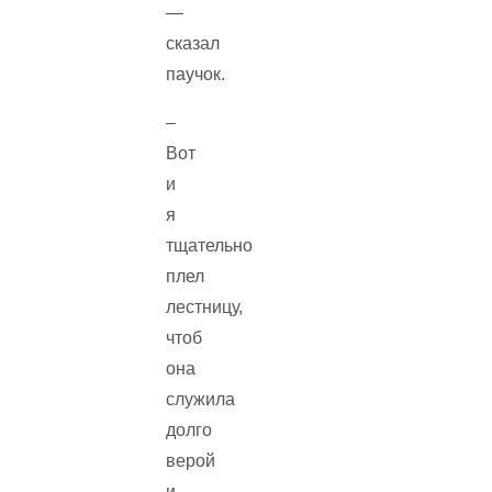
—
сказал
паучок.
–
Вот
и
я
тщательно
плел
лестницу,
чтоб
она
служила
долго
верой
и