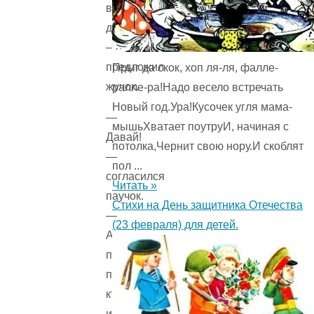
верху
дерева?
–
предложил
Прыг да скок, хоп ля-ля, фалле-
жучок.
ралле-ра!Надо весело встречать
Новый год.Ура!Кусочек угля мама-
—
мышьХватает поутруИ, начиная с
Давай!
потолка,Чернит свою нору.И скоблят
—
пол ...
согласился
Читать »
паучок.
Стихи на День защитника Отечества
—
(23 февраля) для детей.
А
потом
проверим,
кто
из