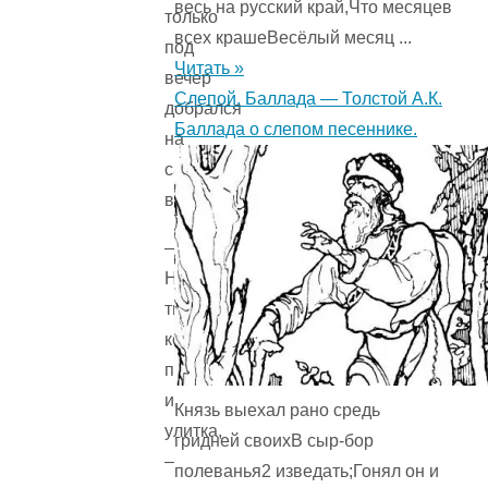
весь на русский край,Что месяцев
только
всех крашеВесёлый месяц ...
под
Читать »
вечер
Слепой. Баллада — Толстой А.К.
добрался
Баллада о слепом песеннике.
на
самый
верх.
—
Ну
ты,
конечно,
паучок
и
Князь выехал рано средь
улитка,
гридней своихВ сыр-бор
–
полеванья2 изведать;Гонял он и