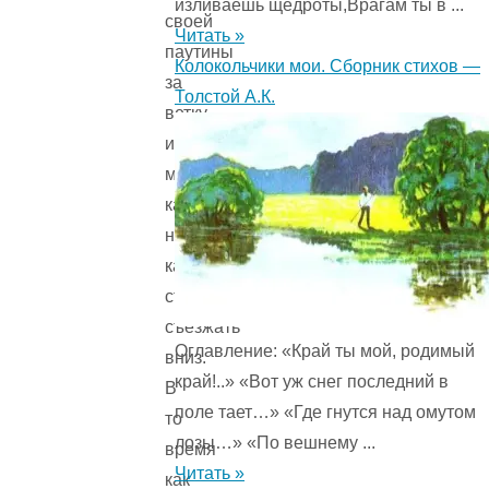
изливаешь щедроты,Врагам ты в ...
своей
Читать »
паутины
Колокольчики мои. Сборник стихов —
за
Толстой А.К.
ветку
и
мигом,
как
на
канате,
стал
съезжать
Оглавление: «Край ты мой, родимый
вниз.
край!..» «Вот уж снег последний в
В
поле тает…» «Где гнутся над омутом
то
лозы…» «По вешнему ...
время
Читать »
как