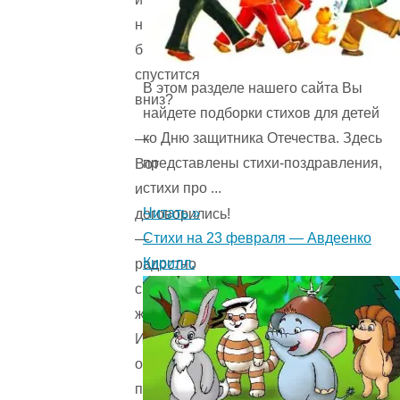
нас
быстрее
спустится
В этом разделе нашего сайта Вы
вниз?
найдете подборки стихов для детей
ко Дню защитника Отечества. Здесь
—
представлены стихи-поздравления,
Вот
стихи про ...
и
Читать »
договорились!
Стихи на 23 февраля — Авдеенко
—
Кирилл.
радостно
сказал
жучок.
И
они
пожали