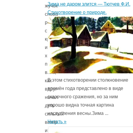
Зима не даром злится — Тютчев Ф.И.
жучок
Стихотворение о природе.
снова
раскрыл
свои
крылышки
и
хотел
полететь
вниз,
В этом стихотворении столкновение
как
времён года представ­лено в виде
вдруг
сказочного сражения, но за ним
начал
хорошо видна точная картина
дуть
наступления весны.Зима ...
сильный
Читать »
ветер
и