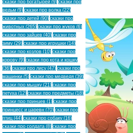
сказки про богатырей
(9)
сказки про
(
)
ведьм
(9)
сказки про волка
(22)
сказки про детей
(90)
сказки про
животных
(265)
сказки про жуков
(6)
сказки про зайцев
(40)
сказки про
зиму
(29)
сказки про игрушки
(14)
сказки про козлов
(10)
сказки про
корову
(9)
сказки про кота и кошку
(36)
сказки про лису
(47)
сказки про
машинки
(5)
сказки про медведя
(39)
сказки про мышку
(21)
сказки про
петуха
(12)
сказки про предметы
(18)
сказки про принцев
(1)
сказки про
принцесс и царевн
(70)
сказки про
птиц
(44)
сказки про собаку
(16)
сказки про солдата
(8)
сказки про