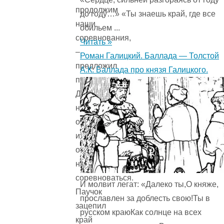
продолжим
до году…» «Ты знаешь край, где все
наши
обильем ...
соревнования,
Читать »
–
Роман Галицкий. Баллада — Толстой
предложил
А.К. Баллада про князя Галицкого.
паучок.
Друзья
немного
отдохнули
и
опять
начали
соревноваться.
И молвит легат: «Далеко ты,О княже,
Паучок
прославлен за доблесть свою!Ты в
зацепил
русском краюКак солнце на всех
край