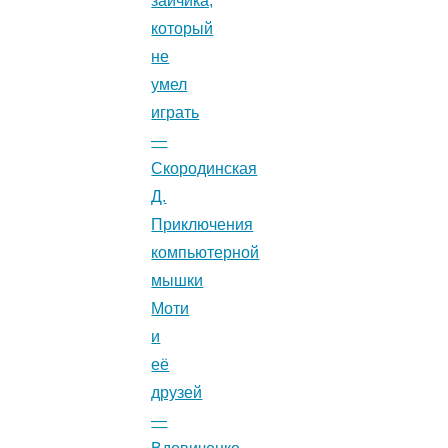
зайчика,
который
не
умел
играть
—
Скородинская
Д.
Приключения
компьютерной
мышки
Моти
и
её
друзей
—