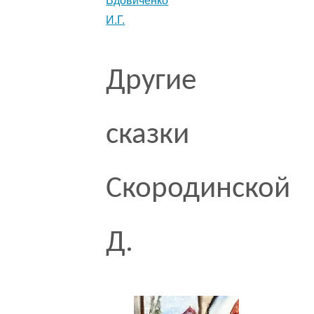
Вдовиченко
И.Г.
Другие
сказки
Скородинской
Д.