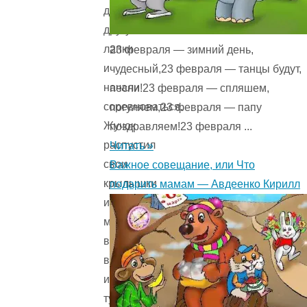
друг
другу
лапки
23 февраля — зимний день,
и
чудесный,23 февраля — танцы будут,
начали
песни!23 февраля — спляшем,
соревноваться.
погуляем,23 февраля — папу
Жучок
поздравляем!23 февраля ...
распустил
Читать »
свои
Важное совещание, или Что
крылышки
подарить мамам — Авдеенко Кирилл
и
мигом
взлетел
вверх
и
тут