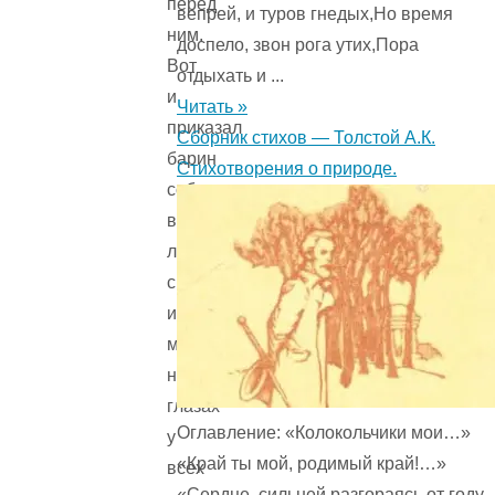
перед
вепрей, и туров гнедых,Но время
ним.
доспело, звон рога утих,Пора
Вот
отдыхать и ...
и
Читать »
приказал
Сборник стихов — Толстой А.К.
барин
Стихотворения о природе.
собрать
всех
людей
своих
и
мужика
на
глазах
Оглавление: «Колокольчики мои…»
у
«Край ты мой, родимый край!…»
всех
«Сердце, сильней разгораясь от году