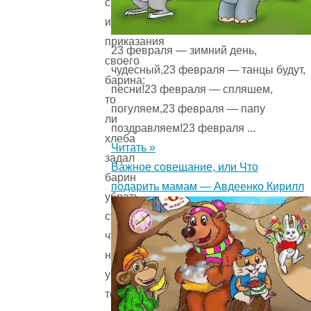
смог
исполнить
приказания
23 февраля — зимний день,
своего
чудесный,23 февраля — танцы будут,
барина:
песни!23 февраля — спляшем,
то
погуляем,23 февраля — папу
ли
поздравляем!23 февраля ...
хлеба
Читать »
задал
Важное совещание, или Что
барин
подарить мамам — Авдеенко Кирилл
убрать
столько,
что
не
уберёшь,
то