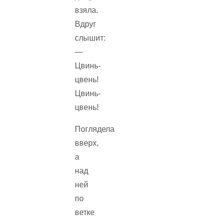
взяла.
Вдруг
слышит:
—
Цвинь-
цвень!
Цвинь-
цвень!
Поглядела
вверх,
а
над
ней
по
ветке