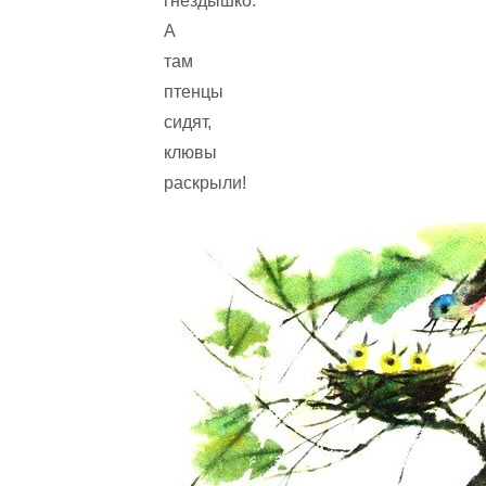
гнёздышко.
А
там
птенцы
сидят,
клювы
раскрыли!