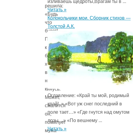
изливаешь щедроты,Врагам ты в ...
решила:
Читать »
«Будь
Колокольчики мои. Сборник стихов —
что
Толстой А.К.
будет!
Пойду
к
барину-
хозяину,
в
ноги
кинусь.
Оглавление: «Край ты мой, родимый
Может,
край!..» «Вот уж снег последний в
сжалится
поле тает…» «Где гнутся над омутом
он,
лозы…» «По вешнему ...
помилует
Читать »
мужа