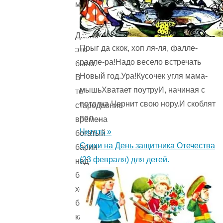
мужа.
Давно
Прыг да скок, хоп ля-ля, фалле-
это
ралле-ра!Надо весело встречать
было.
Новый год.Ура!Кусочек угля мама-
В
мышьХватает поутруИ, начиная с
те
потолка,Чернит свою нору.И скоблят
стародавние
пол ...
времена
Читать »
богатый
Стихи на День защитника Отечества
барин
(23 февраля) для детей.
над
бедняком
хозяином
был;
как