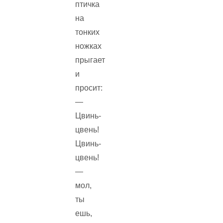
птичка
на
тонких
ножках
прыгает
и
просит:
—
Цвинь-
цвень!
Цвинь-
цвень!
—
мол,
ты
ешь,