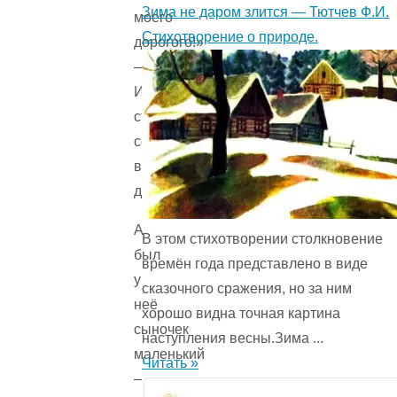
Зима не даром злится — Тютчев Ф.И.
моего
Стихотворение о природе.
дорогого!»
—
И
стала
собираться
в
дорогу.
А
В этом стихотворении столкновение
был
времён года представ­лено в виде
у
сказочного сражения, но за ним
неё
хорошо видна точная картина
сыночек
наступления весны.Зима ...
маленький
Читать »
—