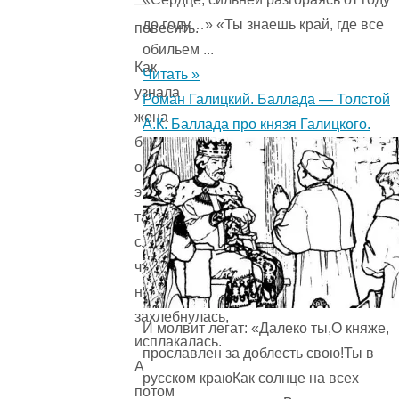
—
до году…» «Ты знаешь край, где все
повесить.
обильем ...
Как
Читать »
узнала
Роман Галицкий. Баллада — Толстой
жена
А.К. Баллада про князя Галицкого.
бедняка
об
этом,
так
слезами
чуть
не
захлебнулась,
И молвит легат: «Далеко ты,О княже,
исплакалась.
прославлен за доблесть свою!Ты в
А
русском краюКак солнце на всех
потом