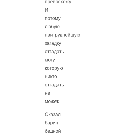
превосхожу.
И
потому
любую
наитруднейшую
загадку
отгадать
могу,
которую
никто
отгадать
не
может.
Сказал
барин
бедной