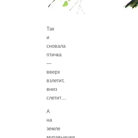
Так
и
сновала
птичка
—
вверх
взлетит,
вниз
слетит…
А
на
земле
муравьишки