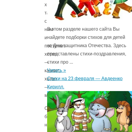
хотел,
так
с
В этом разделе нашего сайта Вы
ним
найдете подборки стихов для детей
и
ко Дню защитника Отечества. Здесь
поступал:
представлены стихи-поздравления,
хотел
стихи про ...
—
Читать »
казнил,
Стихи на 23 февраля — Авдеенко
хотел
Кирилл.
—
миловал.
Однажды
батрак
не