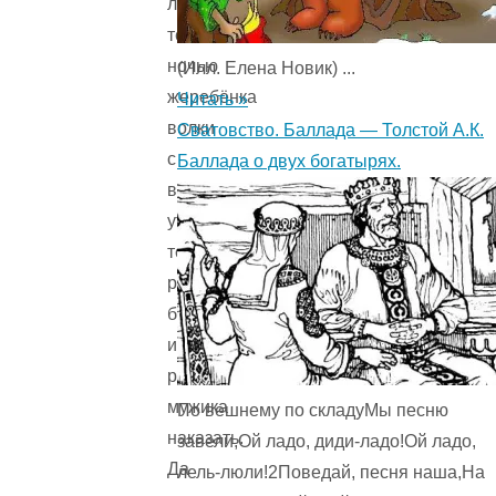
ли
тёмной
ночью
(Илл. Елена Новик) ...
жеребёнка
Читать »
волки
Сватовство. Баллада — Толстой А.К.
с
Баллада о двух богатырях.
выпасов
утащили,
только
разгневался
барин
и
решил
мужика
По вешнему по складуМы песню
наказать.
завели,Ой ладо, диди-ладо!Ой ладо,
Да
лель-люли!2Поведай, песня наша,На