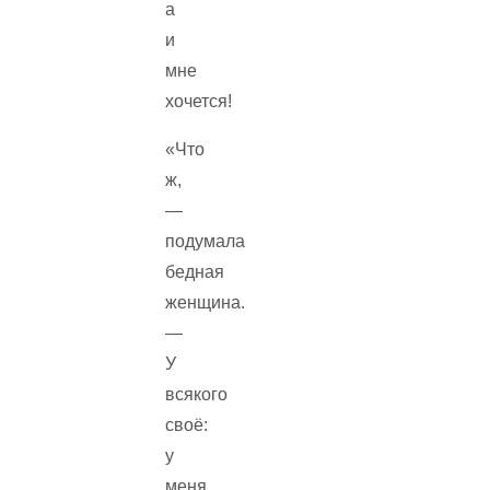
а
и
мне
хочется!
«Что
ж,
—
подумала
бедная
женщина.
—
У
всякого
своё:
у
меня