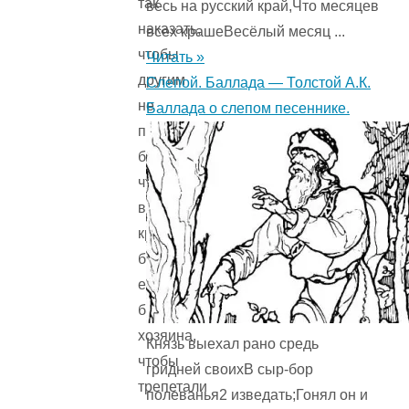
так
весь на русский край,Что месяцев
наказать,
всех крашеВесёлый месяц ...
чтобы
Читать »
другим
Слепой. Баллада — Толстой А.К.
не
Баллада о слепом песеннике.
повадно
было,
чтобы
все
кругом
боялись
его,
барина-
хозяина,
Князь выехал рано средь
чтобы
гридней своихВ сыр-бор
трепетали
полеванья2 изведать;Гонял он и