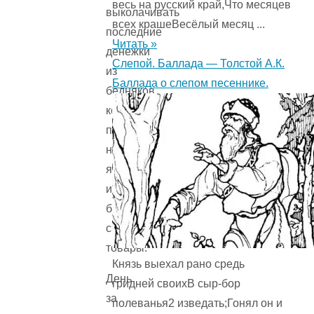
весь на русский край,Что месяцев
выколачивать
всех крашеВесёлый месяц ...
последние
Читать »
денежки
Слепой. Баллада — Толстой А.К.
из
Баллада о слепом песеннике.
бедняков,
которым
продавал
на
ярмарках
и
базарах
свои
товары.
Князь выехал рано средь
День
гридней своихВ сыр-бор
за
полеванья2 изведать;Гонял он и