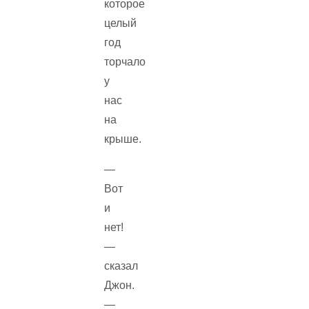
которое
целый
год
торчало
у
нас
на
крыше.
—
Вот
и
нет!
—
сказал
Джон.
—