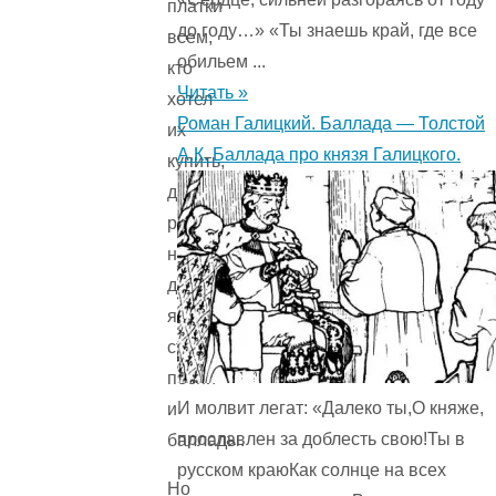
платки
до году…» «Ты знаешь край, где все
всем,
обильем ...
кто
Читать »
хотел
Роман Галицкий. Баллада — Толстой
их
А.К. Баллада про князя Галицкого.
купить,
да
распевал
на
деревенских
ярмарках
старинные
песни
И молвит легат: «Далеко ты,О княже,
и
прославлен за доблесть свою!Ты в
баллады.
русском краюКак солнце на всех
Но