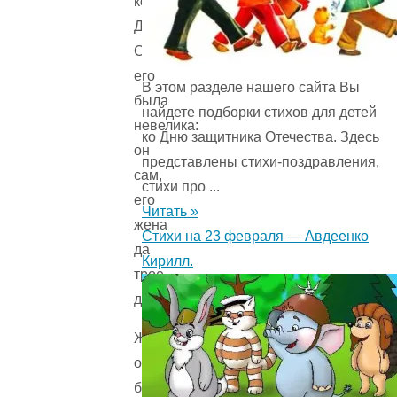
коробейник
Джон.
Семья
его
В этом разделе нашего сайта Вы
была
найдете подборки стихов для детей
невелика:
ко Дню защитника Отечества. Здесь
он
представлены стихи-поздравления,
сам,
стихи про ...
его
Читать »
жена
Стихи на 23 февраля — Авдеенко
да
Кирилл.
трое
детей.
Жили
они
бедно,