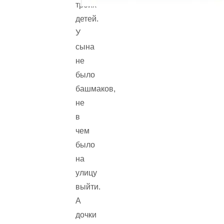
троих
детей.
У
сына
не
было
башмаков,
не
в
чем
было
на
улицу
выйти.
А
дочки