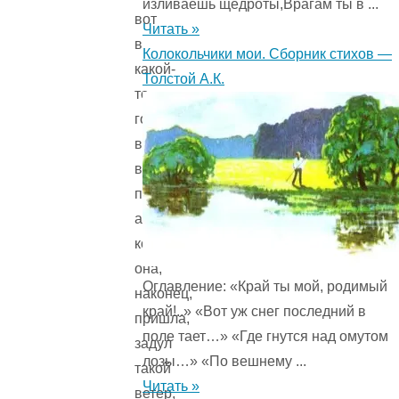
изливаешь щедроты,Врагам ты в ...
вот
Читать »
в
Колокольчики мои. Сборник стихов —
какой-
Толстой А.К.
то
год
весна
выдалась
поздняя,
а
когда
она,
Оглавление: «Край ты мой, родимый
наконец,
край!..» «Вот уж снег последний в
пришла,
поле тает…» «Где гнутся над омутом
задул
лозы…» «По вешнему ...
такой
Читать »
ветер,