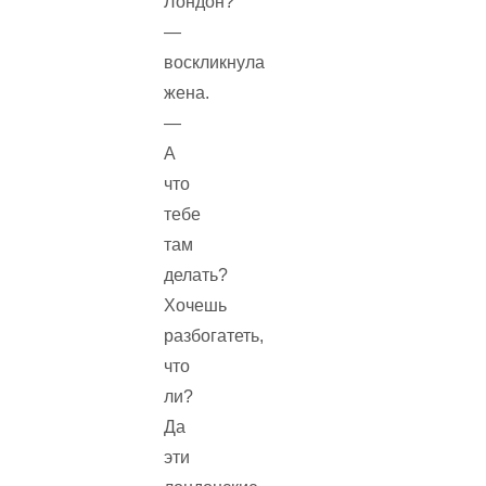
Лондон?
—
воскликнула
жена.
—
А
что
тебе
там
делать?
Хочешь
разбогатеть,
что
ли?
Да
эти