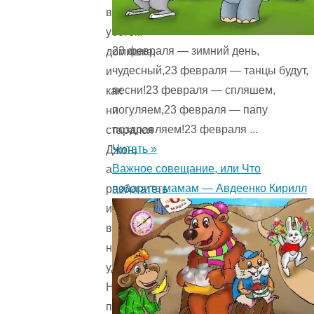
в
убогом
23 февраля — зимний день,
домишке,
чудесный,23 февраля — танцы будут,
и
песни!23 февраля — спляшем,
как
погуляем,23 февраля — папу
ни
поздравляем!23 февраля ...
старался
Читать »
Джон,
Важное совещание, или Что
а
подарить мамам — Авдеенко Кирилл
разбогатеть
им
все
не
удавалось.
Не
получилось