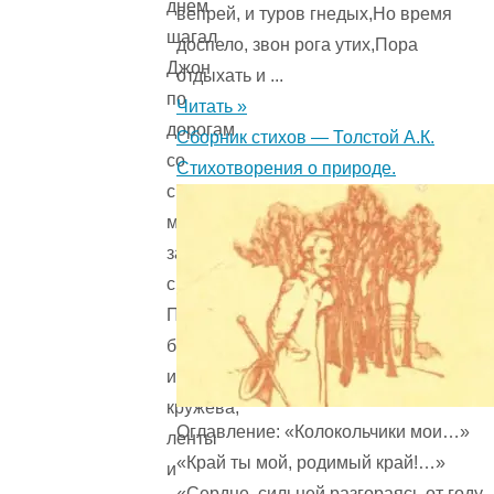
днем
вепрей, и туров гнедых,Но время
шагал
доспело, звон рога утих,Пора
Джон
отдыхать и ...
по
Читать »
дорогам
Сборник стихов — Толстой А.К.
со
Стихотворения о природе.
своим
мешком
за
спиной.
Продавал
булавки
и
кружева,
Оглавление: «Колокольчики мои…»
ленты
«Край ты мой, родимый край!…»
и
«Сердце, сильней разгораясь от году