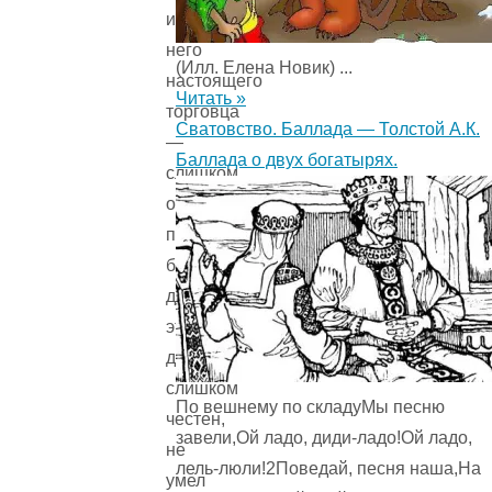
из
него
(Илл. Елена Новик) ...
настоящего
Читать »
торговца
Сватовство. Баллада — Толстой А.К.
—
Баллада о двух богатырях.
слишком
он
прост
был
для
этого
дела,
слишком
По вешнему по складуМы песню
честен,
завели,Ой ладо, диди-ладо!Ой ладо,
не
лель-люли!2Поведай, песня наша,На
умел