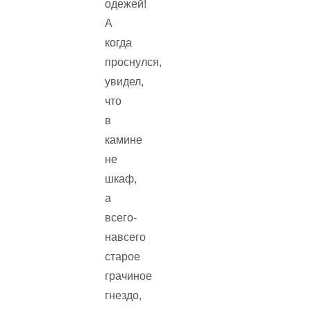
одежей!
А
когда
проснулся,
увидел,
что
в
камине
не
шкаф,
а
всего-
навсего
старое
грачиное
гнездо,