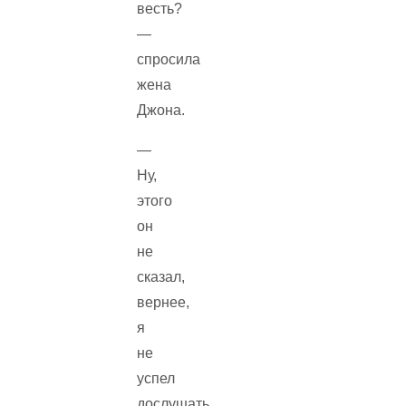
весть?
—
спросила
жена
Джона.
—
Ну,
этого
он
не
сказал,
вернее,
я
не
успел
дослушать,