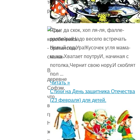
то
разбогатеет.
Прыг да скок, хоп ля-ля, фалле-
ралле-ра!Надо весело встречать
Новый год.Ура!Кусочек угля мама-
мышьХватает поутруИ, начиная с
потолка,Чернит свою нору.И скоблят
В
пол ...
деревне
Читать »
Софэм,
Стихи на День защитника Отечества
что
(23 февраля) для детей.
в
графстве
Норфолк,
жил