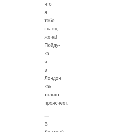
что
я
тебе
скажу,
жена!
Пойду-
ка
я
в
Лондон
как
только
прояснеет.
—
В