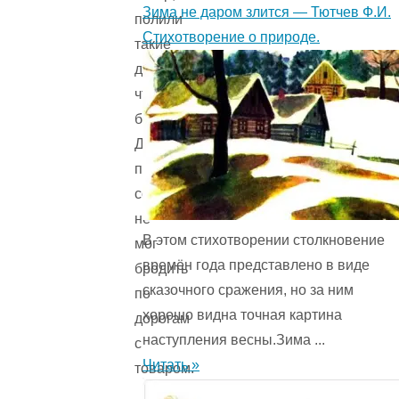
Зима не даром злится — Тютчев Ф.И.
полили
Стихотворение о природе.
такие
дожди,
что
бедняга
Джон
почти
совсем
не
В этом стихотворении столкновение
мог
времён года представ­лено в виде
бродить
сказочного сражения, но за ним
по
хорошо видна точная картина
дорогам
наступления весны.Зима ...
с
Читать »
товаром.