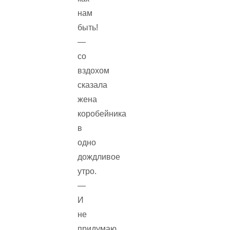
нам
быть!
—
со
вздохом
сказала
жена
коробейника
в
одно
дождливое
утро.
—
И
не
придумаю…