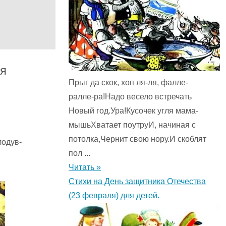
ая
Прыг да скок, хоп ля-ля, фалле-
ралле-ра!Надо весело встречать
Новый год.Ура!Кусочек угля мама-
мышьХватает поутруИ, начиная с
потолка,Чернит свою нору.И скоблят
лодув-
пол ...
Читать »
Стихи на День защитника Отечества
(23 февраля) для детей.