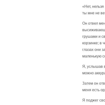
«Нет, нельзя
ты мне не ве
Он отвел мен
высиживающа
грушами и св
корзинке; в 
глазах они з
маленькую со
Я, услышав в
можно аккура
Затем он отв
меня есть ор
Я поджег сво