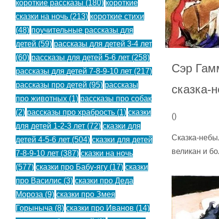
короткие рассказы
(180)
короткие
сказки на ночь
(213)
короткие стихи
(48)
поучительные рассказы для
детей
(59)
рассказы для детей 3-4 лет
(60)
рассказы для детей 5-6 лет
(258)
Сэр Гам
рассказы для детей 7-8-9-10 лет
(217)
рассказы про детей
(95)
рассказы
сказка-
про животных
(1)
рассказы про собак
(2)
рассказы про храбрость
(1)
сказки
(
)
для детей 1-2-3 лет
(72)
сказки для
Сказка-небыл
детей 4-5-6 лет
(504)
сказки для детей
великан и б
7-8-9-10 лет
(387)
сказки на ночь
(577)
сказки про Бабу-ягу
(17)
сказки
про Василис
(3)
сказки про Деда
Мороза
(9)
сказки про Змея
Горыныча
(8)
сказки про Иванов
(14)