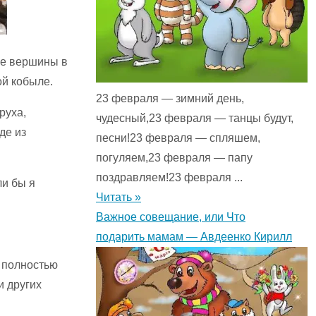
ые вершины в
ой кобыле.
23 февраля — зимний день,
руха,
чудесный,23 февраля — танцы будут,
де из
песни!23 февраля — спляшем,
погуляем,23 февраля — папу
поздравляем!23 февраля ...
ли бы я
Читать »
Важное совещание, или Что
подарить мамам — Авдеенко Кирилл
й полностью
и других