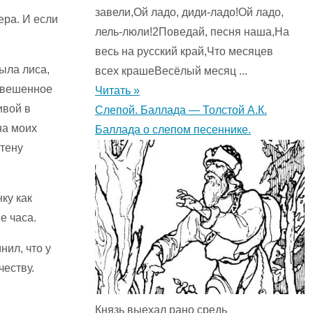
завели,Ой ладо, диди-ладо!Ой ладо,
ера. И если
лель-люли!2Поведай, песня наша,На
весь на русский край,Что месяцев
была лиса,
всех крашеВесёлый месяц ...
увешенное
Читать »
ивой в
Слепой. Баллада — Толстой А.К.
на моих
Баллада о слепом песеннике.
стену
ку как
е часа.
нил, что у
честву.
Князь выехал рано средь