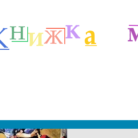
етей
Сказки народов мира
Британские народные сказки
м
|
 2019 - 2027