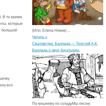
. В то время
анты, которые
с большой
(Илл. Елена Новик) ...
Читать »
Сватовство. Баллада — Толстой А.К.
Баллада о двух богатырях.
шечку
ала все
По вешнему по складуМы песню