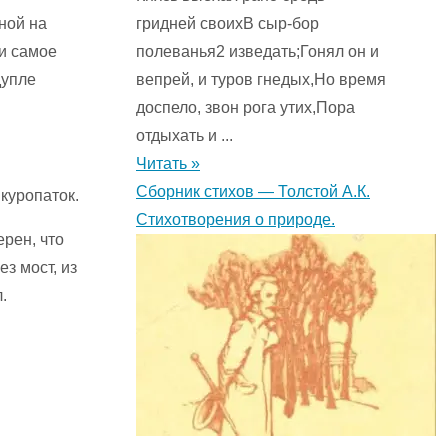
ной на
гридней своихВ сыр-бор
 и самое
полеванья2 изведать;Гонял он и
дупле
вепрей, и туров гнедых,Но время
доспело, звон рога утих,Пора
отдыхать и ...
Читать »
Сборник стихов — Толстой А.К.
 куропаток.
Стихотворения о природе.
ерен, что
з мост, из
.