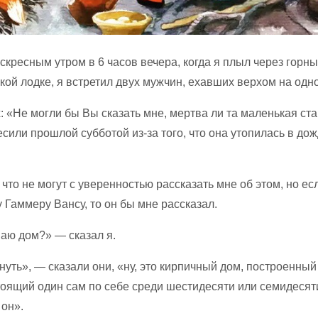
кресным утром в 6 часов вечера, когда я плыл через горн
ой лодке, я встретил двух мужчин, ехавших верхом на одн
: «Не могли бы Вы сказать мне, мертва ли та маленькая ста
сили прошлой субботой из-за того, что она утопилась в дож
 что не могут с уверенностью рассказать мне об этом, но ес
 Гаммеру Вансу, то он бы мне рассказал.
наю дом?» — сказал я.
нуть», — сказали они, «ну, это кирпичный дом, построенны
тоящий один сам по себе среди шестидесяти или семидесят
 он».