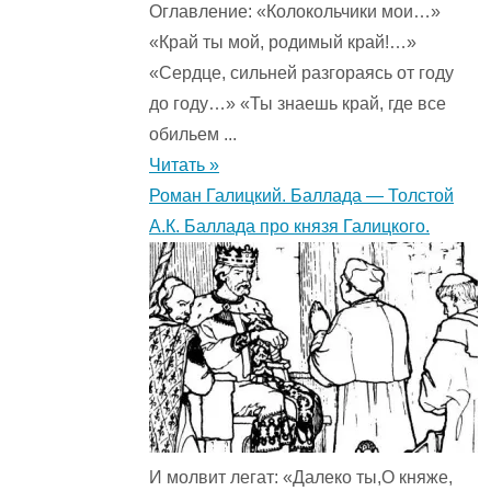
Оглавление: «Колокольчики мои…»
«Край ты мой, родимый край!…»
«Сердце, сильней разгораясь от году
до году…» «Ты знаешь край, где все
обильем ...
Читать »
Роман Галицкий. Баллада — Толстой
А.К. Баллада про князя Галицкого.
И молвит легат: «Далеко ты,О княже,