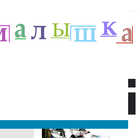
Новое
Веселый новый год — Прёйсен А.
Стихи для детей.