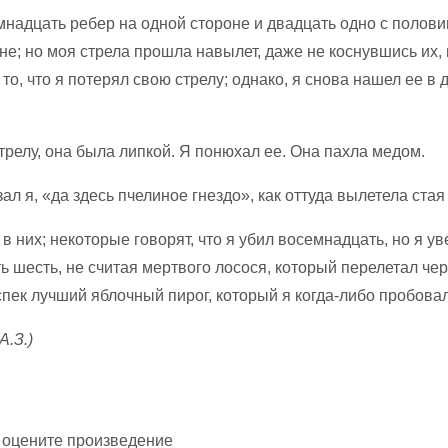
мнадцать ребер на одной стороне и двадцать одно с полови
не; но моя стрела прошла навылет, даже не коснувшись их,
то, что я потерял свою стрелу; однако, я снова нашел ее в 
трелу, она была липкой. Я понюхал ее. Она пахла медом.
ал я, «да здесь пчелиное гнездо», как оттуда вылетела стая
в них; некоторые говорят, что я убил восемнадцать, но я ув
ь шесть, не считая мертвого лосося, который перелетал чере
спек лучший яблочный пирог, который я когда-либо пробовал
А.З.)
 оцените произведение