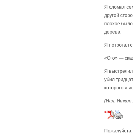
Я сломал се
другой сторо
плохое было 
дерева.
Я потрогал с
«Ого» — сказ
Я выстрелил 
убил тридцат
которого я и
(Илл. Иткин 
Пожалуйста,