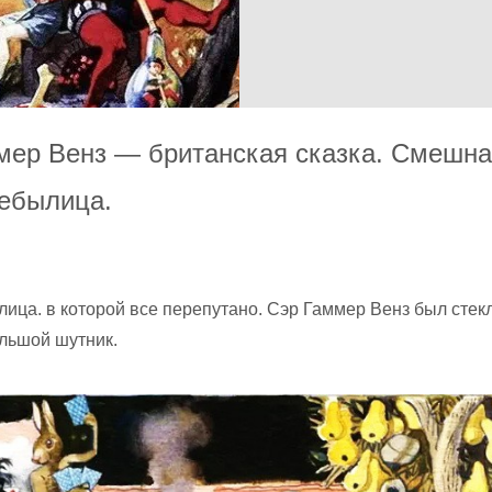
мер Венз — британская сказка. Смешн
небылица.
ица. в которой все перепутано. Сэр Гаммер Венз был стек
ольшой шутник.