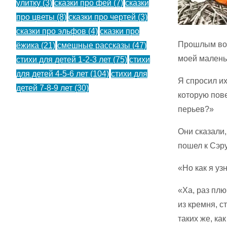
улитку
(3)
сказки про фей
(7)
сказки
про цветы
(8)
сказки про чертей
(3)
сказки про эльфов
(4)
сказки про
Прошлым вос
ёжика
(21)
смешные рассказы
(47)
моей маленьк
стихи для детей 1-2-3 лет
(75)
стихи
для детей 4-5-6 лет
(104)
стихи для
Я спросил их
детей 7-8-9 лет
(30)
которую пове
перьев?»
Они сказали,
пошел к Сэру
«Но как я уз
«Ха, раз плю
из кремня, с
таких же, как