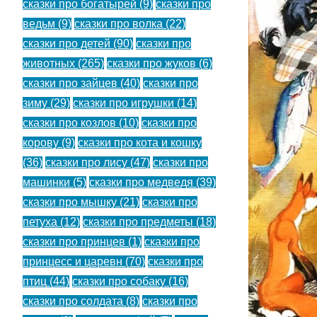
сказки про богатырей
(9)
сказки про
ведьм
(9)
сказки про волка
(22)
сказки про детей
(90)
сказки про
животных
(265)
сказки про жуков
(6)
сказки про зайцев
(40)
сказки про
зиму
(29)
сказки про игрушки
(14)
сказки про козлов
(10)
сказки про
корову
(9)
сказки про кота и кошку
(36)
сказки про лису
(47)
сказки про
машинки
(5)
сказки про медведя
(39)
сказки про мышку
(21)
сказки про
петуха
(12)
сказки про предметы
(18)
сказки про принцев
(1)
сказки про
принцесс и царевн
(70)
сказки про
птиц
(44)
сказки про собаку
(16)
сказки про солдата
(8)
сказки про