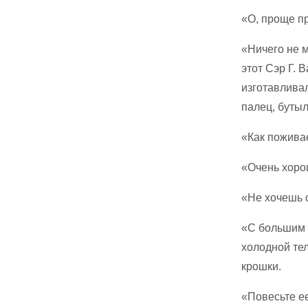
«О, проще пр
«Ничего не м
этот Сэр Г. 
изготавлива
палец, бутыл
«Как пожива
«Очень хоро
«Не хочешь 
«С большим 
холодной те
крошки.
«Повесьте ее