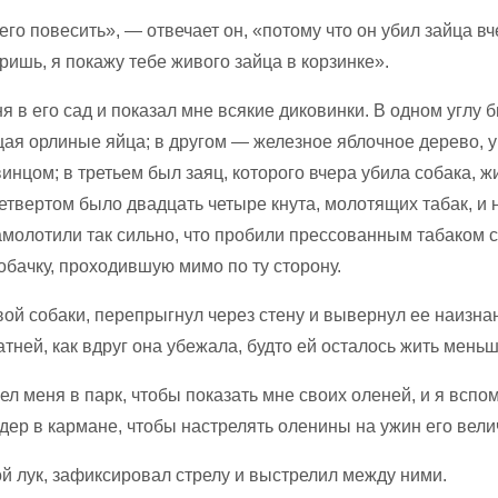
 его повесить», — отвечает он, «потому что он убил зайца вч
ришь, я покажу тебе живого зайца в корзинке».
я в его сад и показал мне всякие диковинки. В одном углу 
я орлиные яйца; в другом — железное яблочное дерево, 
инцом; в третьем был заяц, которого вчера убила собака, ж
четвертом было двадцать четыре кнута, молотящих табак, и 
амолотили так сильно, что пробили прессованным табаком 
бачку, проходившую мимо по ту сторону.
ой собаки, перепрыгнул через стену и вывернул ее наизнан
тней, как вдруг она убежала, будто ей осталось жить меньш
ел меня в парк, чтобы показать мне своих оленей, и я вспом
дер в кармане, чтобы настрелять оленины на ужин его вели
й лук, зафиксировал стрелу и выстрелил между ними.