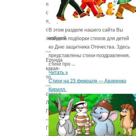
пропали
семь
пузырьков
с
В этом разделе нашего сайта Вы
зелёнкой.
найдете подборки стихов для детей
ко Дню защитника Отечества. Здесь
—
представлены стихи-поздравления,
Ерунда
стихи про ...
какая-
Читать »
то,
Стихи на 23 февраля — Авдеенко
—
Кирилл.
сказал
Лев
Павлиныч.
—
Подумайте,