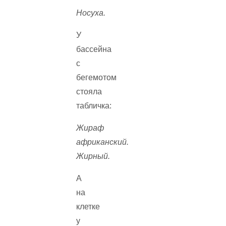
Носуха.
У
бассейна
с
бегемотом
стояла
табличка:
Жираф
африканский.
Жирный.
А
на
клетке
у