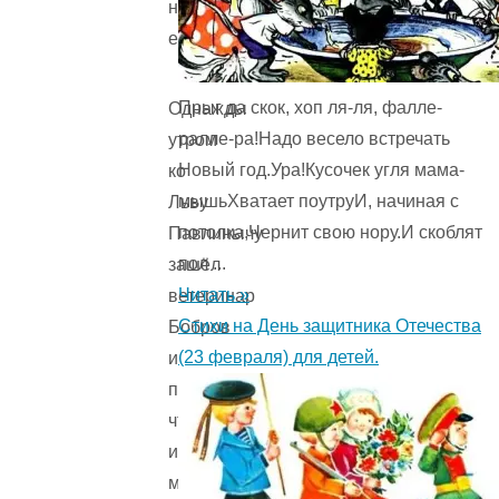
не
ему.
Прыг да скок, хоп ля-ля, фалле-
Однажды
ралле-ра!Надо весело встречать
утром
Новый год.Ура!Кусочек угля мама-
ко
мышьХватает поутруИ, начиная с
Льву
потолка,Чернит свою нору.И скоблят
Павлинычу
пол ...
зашёл
Читать »
ветеринар
Стихи на День защитника Отечества
Бобров
(23 февраля) для детей.
и
пожаловался,
что
из
медпункта