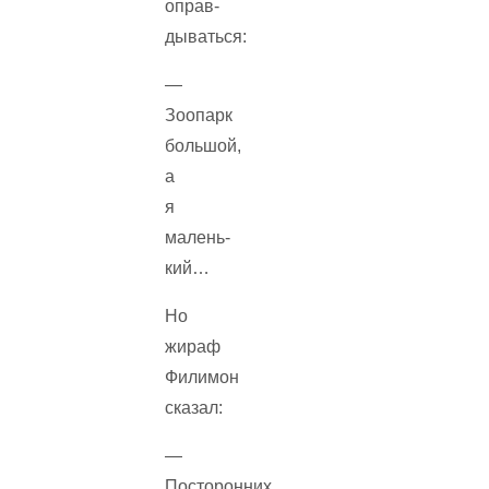
оправ­
дываться:
—
Зоопарк
большой,
а
я
малень­
кий…
Но
жираф
Филимон
сказал:
—
Посторонних