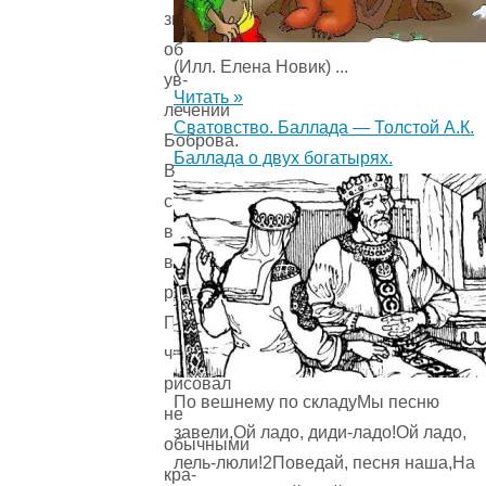
знали
об
(Илл. Елена Новик) ...
ув­
Читать »
лечении
Сватовство. Баллада — Толстой А.К.
Боброва.
Баллада о двух богатырях.
В
свободное
время
ветеринар
рисовал.
При­
чём
рисовал
По вешнему по складуМы песню
не
завели,Ой ладо, диди-ладо!Ой ладо,
обычными
лель-люли!2Поведай, песня наша,На
кра­