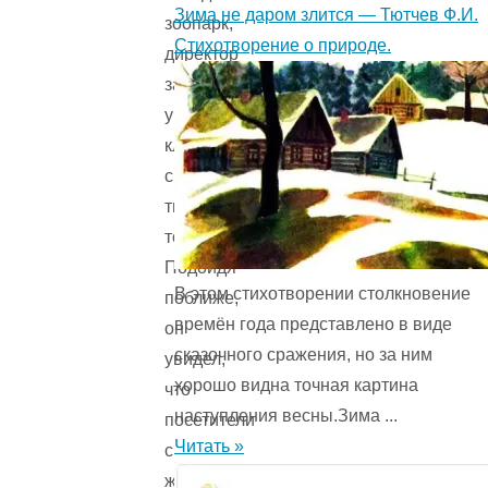
Зима не даром злится — Тютчев Ф.И.
зоопарк,
Стихотворение о природе.
директор
заметил
у
клетки
с
тигром
толпу.
Подойдя
В этом стихотворении столкновение
поближе,
времён года представ­лено в виде
он
сказочного сражения, но за ним
увидел,
хорошо видна точная картина
что
наступления весны.Зима ...
посетители
Читать »
с
жаром