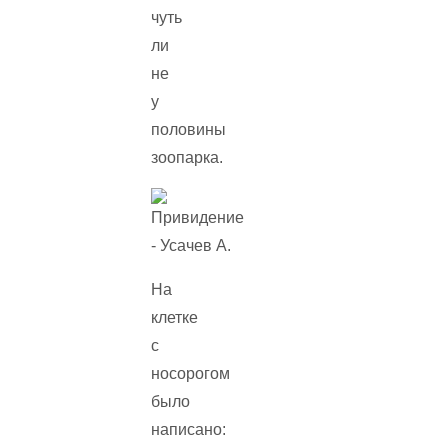
чуть
ли
не
у
половины
зоопарка.
На
клетке
с
носорогом
было
написано: