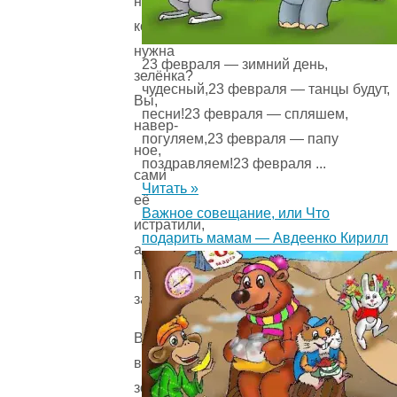
ну
кому
нужна
23 февраля — зимний день,
зелёнка?
чудесный,23 февраля — танцы будут,
Вы,
песни!23 февраля — спляшем,
навер­
погуляем,23 февраля — папу
ное,
поздравляем!23 февраля ...
сами
Читать »
её
Важное совещание, или Что
истратили,
подарить мамам — Авдеенко Кирилл
а
потом
забыли!
Все
в
зоопарке