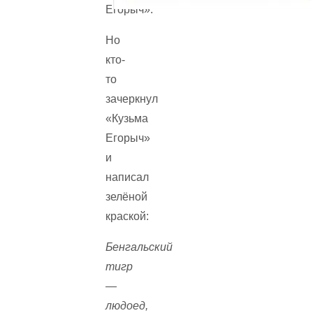
Егорыч».
Но
кто-
то
зачеркнул
«Кузьма
Егорыч»
и
написал
зелёной
краской:
Бенгальский
тигр
—
людоед,