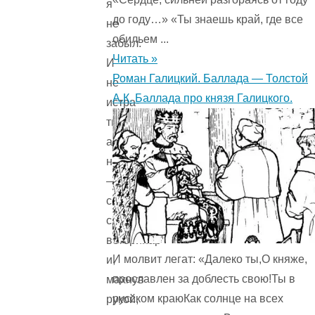
я
до году…» «Ты знаешь край, где все
не
обильем ...
забыл.
Читать »
И
Роман Галицкий. Баллада — Толстой
не
А.К. Баллада про князя Галицкого.
истра­
тил,
а
наоборот,
—
сердито
сказал
ветеринар
И молвит легат: «Далеко ты,О княже,
и,
прославлен за доблесть свою!Ты в
махнув
русском краюКак солнце на всех
рукой,