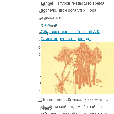
вепрей, и туров гнедых,Но время
новой
доспело, звон рога утих,Пора
кар­
отдыхать и ...
тине
Читать »
«Зелёный
Сборник стихов — Толстой А.К.
квадрат»
Стихотворения о природе.
и
обна­
ружил,
что
весь
запас
зелёнки
исчез.
Оглавление: «Колокольчики мои…»
—
«Край ты мой, родимый край!…»
Ничего
«Сердце, сильней разгораясь от году