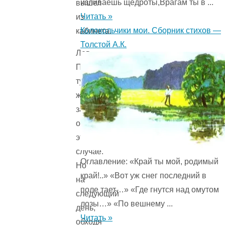
изливаешь щедроты,Врагам ты в ...
вышел
Читать »
из
Колокольчики мои. Сборник стихов —
кабинета.
Толстой А.К.
Лев
Павлиныч
тут
же
забыл
об
этом
случае.
Оглавление: «Край ты мой, родимый
Но
край!..» «Вот уж снег последний в
на
поле тает…» «Где гнутся над омутом
следующий
лозы…» «По вешнему ...
день,
Читать »
обходя