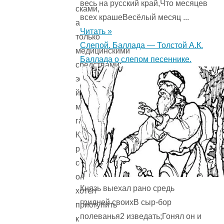
весь на русский край,Что месяцев
сками,
всех крашеВесёлый месяц ...
а
Читать »
только
Слепой. Баллада — Толстой А.К.
медицинскими
Баллада о слепом песеннике.
средствами:
зелёнкой,
йодом,
мар­
ганцовкой.
Как
раз
сегодня
он
Князь выехал рано средь
хотел
гридней своихВ сыр-бор
приступить
полеванья2 изведать;Гонял он и
к