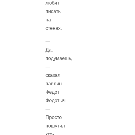
любят
писать
на
стенах.
—
Да,
подумаешь,
—
сказал
павлин
Федот
Федотыч.
—
Просто
пошутил
кто-