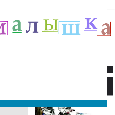
Новое
Веселый новый год — Прёйсен А.
Стихи для детей.