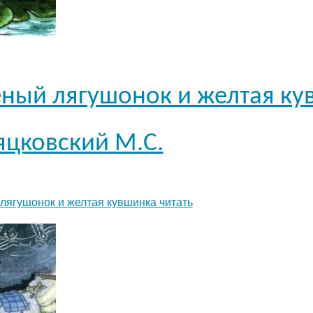
еный лягушонок и желтая ку
яцковский М.С.
лягушонок и желтая кувшинка читать