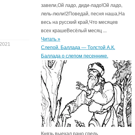
завели,Ой ладо, диди-ладо!Ой ладо,
лель-люли!2Поведай, песня наша,На
весь на русский край,Что месяцев
всех крашеВесёлый месяц ...
Читать »
.2021
Слепой. Баллада — Толстой А.К.
Баллада о слепом песеннике.
Князь выехал рано средь