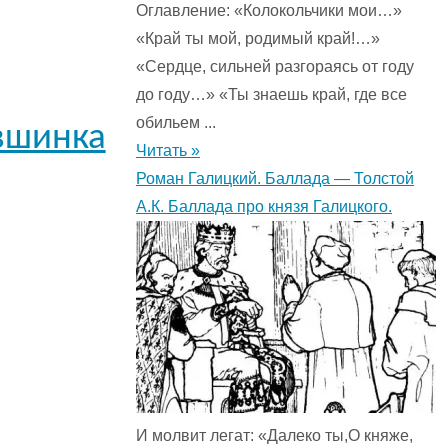
Оглавление: «Колокольчики мои…»
«Край ты мой, родимый край!…»
«Сердце, сильней разгораясь от году
до году…» «Ты знаешь край, где все
обильем ...
вшинка
Читать »
Роман Галицкий. Баллада — Толстой
А.К. Баллада про князя Галицкого.
И молвит легат: «Далеко ты,О княже,