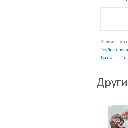
Количество п
Глубока ли р
Тыква — Пля
Други