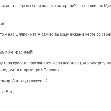
е, опята! Где вы свои шляпки потеряли? — спрашивал Му
ет:
то у нас шляпок нет. А сам-то ты кому нужен вместе со свое
дь я же красивый!
у твоя красота приглянется, если все знают, что внутри у т
-под куста старый гриб Боровик.
омор. А что тут скажешь?
ва В.А.)