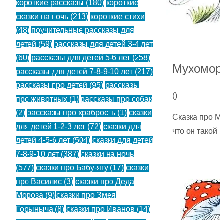
короткие рассказы
(180)
короткие
сказки на ночь
(213)
короткие стихи
(48)
поучительные рассказы для
детей
(59)
рассказы для детей 3-4 лет
(60)
рассказы для детей 5-6 лет
(258)
Мухомор
рассказы для детей 7-8-9-10 лет
(217)
рассказы про детей
(95)
рассказы
(
)
про животных
(1)
рассказы про собак
(2)
рассказы про храбрость
(1)
сказки
Сказка про М
для детей 1-2-3 лет
(72)
сказки для
что он такой
детей 4-5-6 лет
(504)
сказки для детей
7-8-9-10 лет
(387)
сказки на ночь
(577)
сказки про Бабу-ягу
(17)
сказки
про Василис
(3)
сказки про Деда
Мороза
(9)
сказки про Змея
Горыныча
(8)
сказки про Иванов
(14)