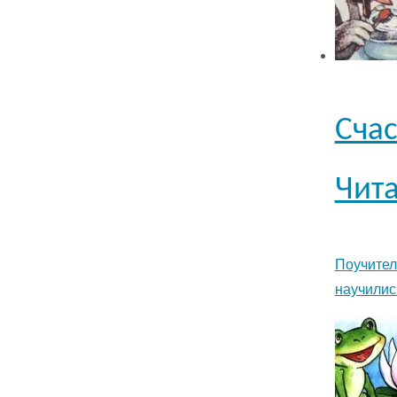
Счас
Чита
Поучител
научилис