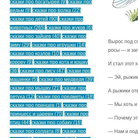
сказки про богатырей
(9)
сказки про
ведьм
(9)
сказки про волка
(22)
сказки про детей
(90)
сказки про
животных
(265)
сказки про жуков
(6)
сказки про зайцев
(40)
сказки про
Вырос под с
зиму
(29)
сказки про игрушки
(14)
росы — и заг
сказки про козлов
(10)
сказки про
корову
(9)
сказки про кота и кошку
И стал этот 
(36)
сказки про лису
(47)
сказки про
— Эй, рыжик
машинки
(5)
сказки про медведя
(39)
сказки про мышку
(21)
сказки про
А рыжики от
петуха
(12)
сказки про предметы
(18)
— Мы хоть и 
сказки про принцев
(1)
сказки про
принцесс и царевн
(70)
сказки про
— Почему эт
птиц
(44)
сказки про собаку
(16)
сказки про солдата
(8)
сказки про
— Нам и под