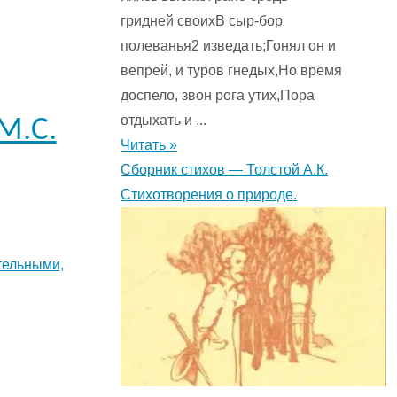
гридней своихВ сыр-бор
полеванья2 изведать;Гонял он и
вепрей, и туров гнедых,Но время
доспело, звон рога утих,Пора
отдыхать и ...
М.С.
Читать »
Сборник стихов — Толстой А.К.
Стихотворения о природе.
тельными,