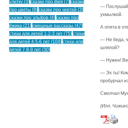
улитку
(3)
сказки про фей
(7)
сказки
— Послушайт
про цветы
(8)
сказки про чертей
(3)
ухмылкой.
сказки про эльфов
(4)
сказки про
ёжика
(21)
смешные рассказы
(47)
А опята в отв
стихи для детей 1-2-3 лет
(75)
стихи
— Не беда, ч
для детей 4-5-6 лет
(104)
стихи для
шля­пой?
детей 7-8-9 лет
(30)
— Нужен! Ве
— Эх ты! Ком
пробурчал из
Смолчал Мух
(Илл. Чижико