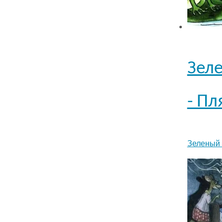
Зел
- Пл
Зеленый 