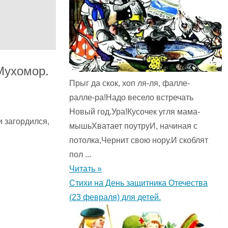
Мухомор.
Прыг да скок, хоп ля-ля, фалле-
ралле-ра!Надо весело встречать
Новый год.Ура!Кусочек угля мама-
и загордился,
мышьХватает поутруИ, начиная с
потолка,Чернит свою нору.И скоблят
пол ...
Читать »
Стихи на День защитника Отечества
(23 февраля) для детей.