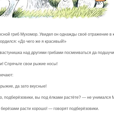
осной гриб Мухомор. Увидел он однажды своё отражение в 
ордился: «До чего же я красивый!»
хвастунишка над другими гриба­ми посмеиваться да подшучи
и! Спрячьте свои рыжие носы!
вечают:
рыжие, да зато вкусные!
о, подберёзовики, вы под ёлка­ми растёте? — не унимался 
 берёзами расти хорошо! — говорят подберёзовики.