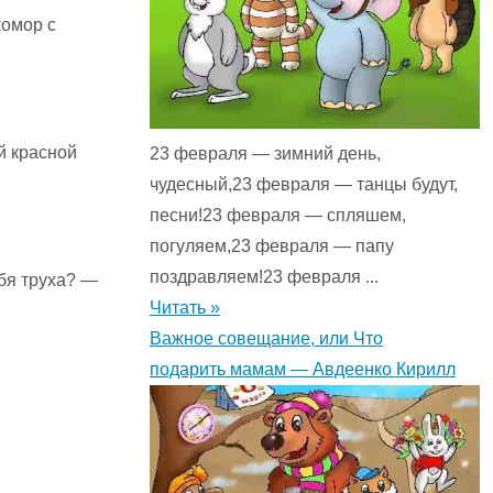
хомор с
й красной
23 февраля — зимний день,
чудесный,23 февраля — танцы будут,
песни!23 февраля — спляшем,
погуляем,23 февраля — папу
поздравляем!23 февраля ...
ебя труха? —
Читать »
Важное совещание, или Что
подарить мамам — Авдеенко Кирилл