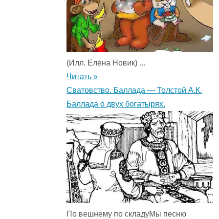
(Илл. Елена Новик) ...
Читать »
Сватовство. Баллада — Толстой А.К.
Баллада о двух богатырях.
По вешнему по складуМы песню