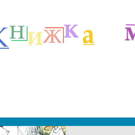
етей
Русские сказочники
Сказки Пляцковского
м
|
 2019 - 2027