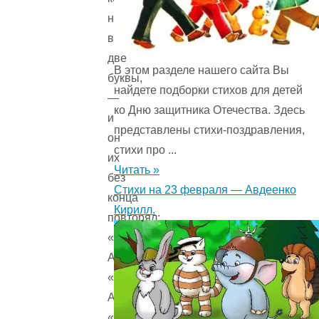
нравились
всего
две
В этом разделе нашего сайта Вы
буквы,
найдете подборки стихов для детей
—
ко Дню защитника Отечества. Здесь
и
представлены стихи-поздравления,
он
стихи про ...
их
Читать »
без
Стихи на 23 февраля — Авдеенко
конца
Кирилл.
повторял:
«И-
А»,
«И-
А»,
«И-