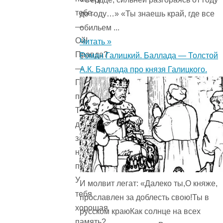
тебе.
до году…» «Ты знаешь край, где все
—
обильем ...
Ой!
Читать »
Правда?
Роман Галицкий. Баллада — Толстой
—
А.К. Баллада про князя Галицкого.
Правда,
помогу.
Ты
должен
запомнить
несколько
правил.
У
И молвит легат: «Далеко ты,О княже,
тебя
прославлен за доблесть свою!Ты в
хорошая
русском краюКак солнце на всех
память?