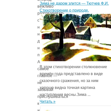
Зима не даром злится — Тютчев Ф.И.
вежливо
Стихотворение о природе.
разговаривать
с
ними,
не
дерзить,
не
пререкаться.
А
В этом стихотворении столкновение
самое
времён года представ­лено в виде
главное —
сказочного сражения, но за ним
не
хорошо видна точная картина
забывай
наступления весны.Зима ...
прислушиваться
Читать »
к
их