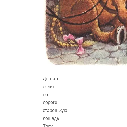
Догнал
ослик
по
дороге
старенькую
лошадь
Тпру,