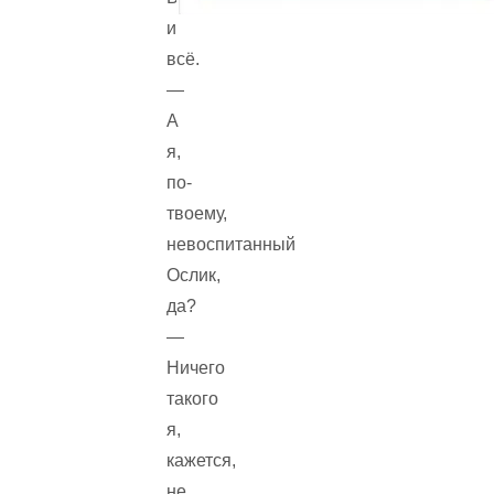
и
всё.
—
А
я,
по-
твоему,
невоспитанный
Ослик,
да?
—
Ничего
такого
я,
кажется,
не