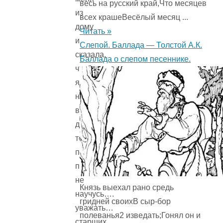
весь на русский край,Что месяцев
из
всех крашеВесёлый месяц ...
дому
Читать »
и
Слепой. Баллада — Толстой А.К.
сказала,
Баллада о слепом песеннике.
чтобы
я
не
возвращался
до
тех
пор,
пока
не
Князь выехал рано средь
научусь….
гридней своихВ сыр-бор
уважать…
полеванья2 изведать;Гонял он и
старших…