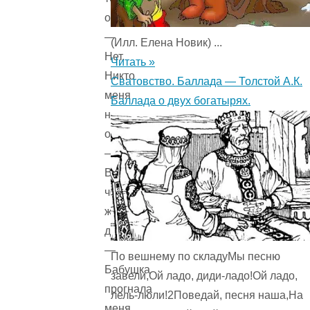
обидели?
—
(Илл. Елена Новик) ...
Нет.
Читать »
Никто
Сватовство. Баллада — Толстой А.К.
меня
Баллада о двух богатырях.
не
обидел.
—
В
чём
же
дело?
—
По вешнему по складуМы песню
Бабушка
завели,Ой ладо, диди-ладо!Ой ладо,
прогнала
лель-люли!2Поведай, песня наша,На
меня