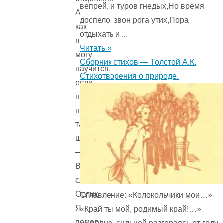
вепрей, и туров гнедых,Но время
А
доспело, звон рога утих,Пора
как
отдыхать и ...
я
Читать »
могу
Сборник стихов — Толстой А.К.
научится,
Стихотворения о природе.
если
нигде
нет
такой
школы?
—
Вытри
слезы
Ослик.
Оглавление: «Колокольчики мои…»
Я
«Край ты мой, родимый край!…»
помогу
«Сердце, сильней разгораясь от году