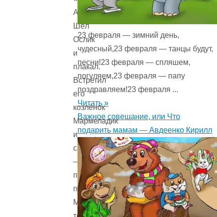
А»…
Шёл
23 февраля — зимний день,
Ослик
чудесный,23 февраля — танцы будут,
и
песни!23 февраля — спляшем,
плакал.
погуляем,23 февраля — папу
Встретил
поздравляем!23 февраля ...
его
Читать »
козлёнок
Важное совещание, или Что
Мармеладик
подарить мамам — Авдеенко Кирилл
и
спрашивает:
— Ты
почему
плачешь?
Может,
тебя