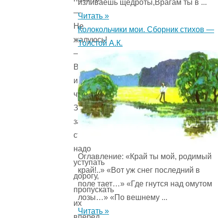
изливаешь щедроты,Врагам ты в ...
—
Читать »
Не
Колокольчики мои. Сборник стихов —
жалуюсь!
Толстой А.К.
—
Вот
и
чудесно!
Значит,
запоминай:
старшим
надо
Оглавление: «Край ты мой, родимый
уступать
край!..» «Вот уж снег последний в
дорогу,
поле тает…» «Где гнутся над омутом
пропускать
лозы…» «По вешнему ...
их
Читать »
вперёд,