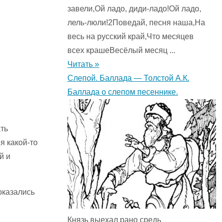
завели,Ой ладо, диди-ладо!Ой ладо,
лель-люли!2Поведай, песня наша,На
весь на русский край,Что месяцев
всех крашеВесёлый месяц ...
Читать »
Слепой. Баллада — Толстой А.К.
Баллада о слепом песеннике.
ть
я какой-то
й и
оказались
Князь выехал рано средь