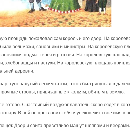
кую площадь пожаловал сам король и его двор. На королев
были вельможи, сановники и министры. На королевскую п
лавочники, подмастерья и ротозеи. На королевскую площа
и, хлебопашцы и пастухи. На королевскую площадь приплел
альней деревни.
р, туго надутый легким газом, готов был ринуться в далеки
прочные стропы, привязанные к кольям, вбитым в землю.
се готово. Счастливый воздухоплаватель скоро сядет в корз
к шару. В ней он прославит себя и увековечит свое имя в п
лещет. Двор и свита приветливо машут шляпами и веерами.