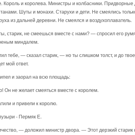
е. Король и королева. Министры и колбасники. Придворные
танами. Шуты и монахи. Старухи и дети. Не смеялись тольк
руха из дальней деревни. Не смеялся и воздухоплаватель.
ты, старик, не смеешься вместе с нами? — спросил его ру
реным миндалем.
ил тебе, — сказал старик, — но ты слишком толст, и до тво
ет мой ответ.
ипел и заорал на всю площадь:
! Он не желает смеяться вместе с королем.
тили и привели к королю.
чество, — доложил министр двора. — Этот дерзкий старик 