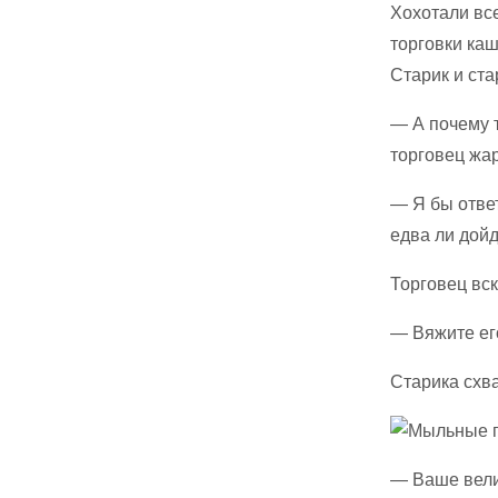
Хохотали вс
торговки каш
Старик и ста
— А почему 
торговец жа
— Я бы ответ
едва ли дойд
Торговец вск
— Вяжите его
Старика схва
— Ваше вели