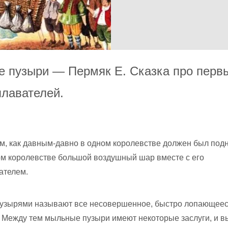
 пузыри — Пермяк Е. Сказка про перв
плавателей.
ом, как давным-давно в одном королевстве должен был под
ом королевстве большой воздушный шар вместе с его
ателем.
зырями называют все несовершенное, быстро лопающеес
 Между тем мыльные пузыри имеют некоторые заслуги, и в