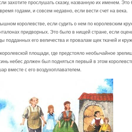
сли захотите прослушать сказку, названную их именем. Это
время годами, и совсем недавно, если вести счет на века.
пышном королевстве, если судить о нем по королевским кр
нталонах придворных. Это было в нищей стране, если оцен
ы подданных его величества и провалам щек ткачей и кру
 королевской площади, где предстояло необычайное зрелищ
синь небес должен был подняться первый в этом королевс
ар вместе с его воздухоплавателем.