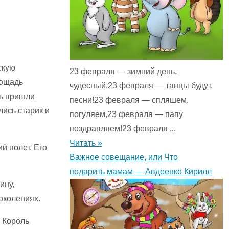
скую
23 февраля — зимний день,
лощадь
чудесный,23 февраля — танцы будут,
дь пришли
песни!23 февраля — спляшем,
ись старик и
погуляем,23 февраля — папу
поздравляем!23 февраля ...
Читать »
й полет. Его
Важное совещание, или Что
подарить мамам — Авдеенко Кирилл
ину,
околениях.
 Король