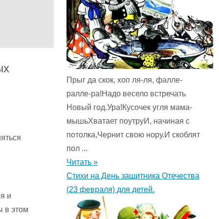
ых
Прыг да скок, хоп ля-ля, фалле-
ралле-ра!Надо весело встречать
Новый год.Ура!Кусочек угля мама-
мышьХватает поутруИ, начиная с
потолка,Чернит свою нору.И скоблят
няться
пол ...
Читать »
Стихи на День защитника Отечества
(23 февраля) для детей.
я и
ы в этом