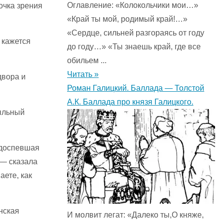
Оглавление: «Колокольчики мои…»
очка зрения
«Край ты мой, родимый край!…»
«Сердце, сильней разгораясь от году
 кажется
до году…» «Ты знаешь край, где все
обильем ...
Читать »
двора и
Роман Галицкий. Баллада — Толстой
А.К. Баллада про князя Галицкого.
мыльный
одоспевшая
 — сказала
аете, как
енская
И молвит легат: «Далеко ты,О княже,