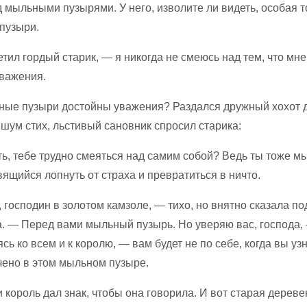
 мыльными пузырями. У него, изволите ли видеть, особая т
пузыри.
тил гордый старик, — я никогда не смеюсь над тем, что мне
важения.
ные пузыри достойны уважения? Раздался дружный хохот 
 шум стих, льстивый сановник спросил старика:
ь, тебе трудно смеяться над самим собой? Ведь ты тоже 
вящийся лопнуть от страха и превратиться в ничто.
 господин в золотом камзоле, — тихо, но внятно сказала п
а. — Перед вами мыльный пузырь. Но уверяю вас, господа,
сь ко всем и к королю, — вам будет не по себе, когда вы узн
чено в этом мыльном пузыре.
и король дал знак, чтобы она говорила. И вот старая дерев