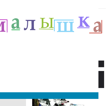
Новое
Веселый новый год — Прёйсен А.
Стихи для детей.