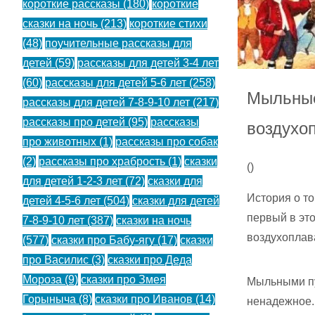
короткие рассказы
(180)
короткие
сказки на ночь
(213)
короткие стихи
(48)
поучительные рассказы для
детей
(59)
рассказы для детей 3-4 лет
(60)
рассказы для детей 5-6 лет
(258)
Мыльные
рассказы для детей 7-8-9-10 лет
(217)
рассказы про детей
(95)
рассказы
воздухо
про животных
(1)
рассказы про собак
(2)
рассказы про храбрость
(1)
сказки
(
)
для детей 1-2-3 лет
(72)
сказки для
История о т
детей 4-5-6 лет
(504)
сказки для детей
первый в эт
7-8-9-10 лет
(387)
сказки на ночь
воздухоплав
(577)
сказки про Бабу-ягу
(17)
сказки
про Василис
(3)
сказки про Деда
Мороза
(9)
сказки про Змея
Мыльными пу
Горыныча
(8)
сказки про Иванов
(14)
ненадежное.