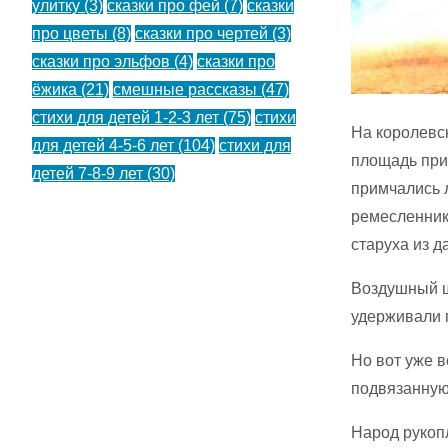
улитку
(3)
сказки про фей
(7)
сказки
про цветы
(8)
сказки про чертей
(3)
сказки про эльфов
(4)
сказки про
ёжика
(21)
смешные рассказы
(47)
стихи для детей 1-2-3 лет
(75)
стихи
На королевс
для детей 4-5-6 лет
(104)
стихи для
площадь при
детей 7-8-9 лет
(30)
примчались 
ремесленник
старуха из д
Воздушный ша
удерживали 
Но вот уже в
подвязанную 
Народ рукоп