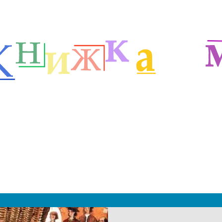
етей
Русские сказочники
Сказки Пермяка
м
|
 2019 - 2027