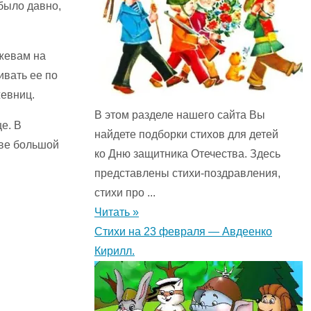
 было давно,
ужевам на
ивать ее по
жевниц.
В этом разделе нашего сайта Вы
е. В
найдете подборки стихов для детей
тве большой
ко Дню защитника Отечества. Здесь
представлены стихи-поздравления,
стихи про ...
Читать »
Стихи на 23 февраля — Авдеенко
Кирилл.