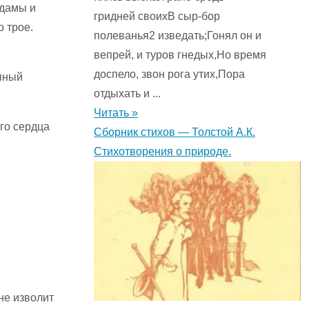
 дамы и
гридней своихВ сыр-бор
о трое.
полеванья2 изведать;Гонял он и
вепрей, и туров гнедых,Но время
доспело, звон рога утих,Пора
мяный
отдыхать и ...
Читать »
его сердца
Сборник стихов — Толстой А.К.
Стихотворения о природе.
не изволит