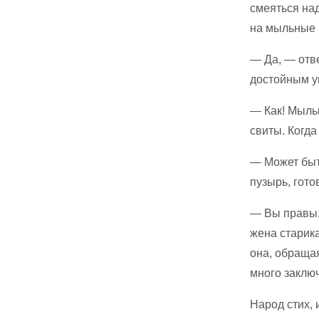
смеяться над
на мыльные 
— Да, — отве
достойным у
— Как! Мыль
свиты. Когда
— Может быт
пузырь, гото
— Вы правы,
жена старик
она, обращая
много заклю
Народ стих, 