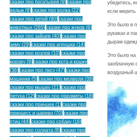
сказки про богатырей
(9)
сказки про
убедитесь, е
ведьм
(9)
сказки про волка
(22)
если мерить 
сказки про детей
(90)
сказки про
Это было в 
животных
(265)
сказки про жуков
(6)
рукавах и па
сказки про зайцев
(40)
сказки про
дырам одежд
зиму
(29)
сказки про игрушки
(14)
сказки про козлов
(10)
сказки про
Это было на
корову
(9)
сказки про кота и кошку
заоблачную 
(36)
сказки про лису
(47)
сказки про
воздушный ш
машинки
(5)
сказки про медведя
(39)
сказки про мышку
(21)
сказки про
петуха
(12)
сказки про предметы
(18)
сказки про принцев
(1)
сказки про
принцесс и царевн
(70)
сказки про
птиц
(44)
сказки про собаку
(16)
сказки про солдата
(8)
сказки про