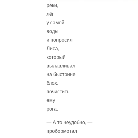
реки,
лёг
у самой
воды
и попросил
Лиса,
который
вылавливал
на быстрине
блох,
почистить
ему
рога.
— А то неудобно, —
пробормотал