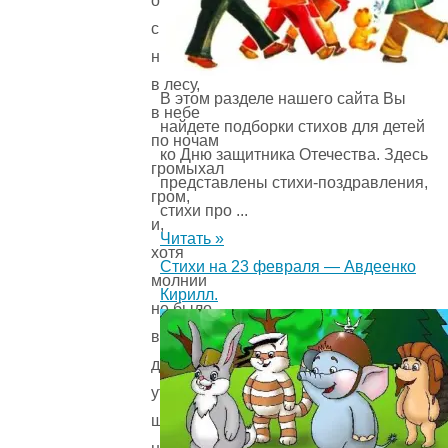
островка
снега
не осталось
в лесу,
В этом разделе нашего сайта Вы
в небе
найдете подборки стихов для детей
по ночам
ко Дню защитника Отечества. Здесь
громыхал
представлены стихи-поздравления,
гром,
стихи про ...
и,
Читать »
хотя
Стихи на 23 февраля — Авдеенко
молнии
Кирилл.
не было
видно,
до самого
утра
шумел