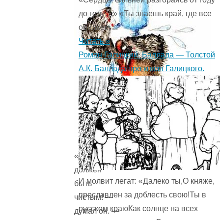
до году…» «Ты знаешь край, где все
обильем ...
Читать »
Роман Галицкий. Баллада — Толстой
А.К. Баллада про князя Галицкого.
«Я тоже
должен
И молвит легат: «Далеко ты,О княже,
быть
прославлен за доблесть свою!Ты в
чистым! —
русском краюКак солнце на всех
думал он. —