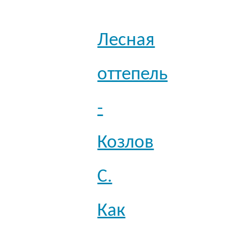
Лесная
оттепель
-
Козлов
С.
Как