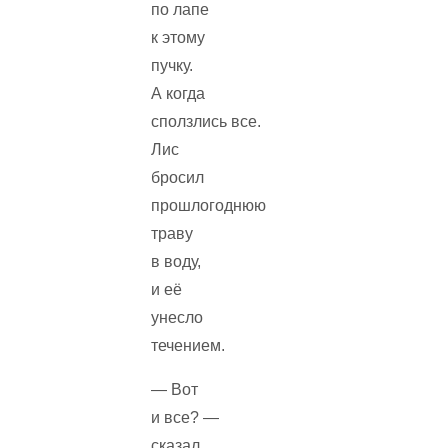
по лапе
к этому
пучку.
А когда
сползлись все.
Лис
бросил
прошлогоднюю
траву
в воду,
и её
унесло
течением.
— Вот
и все? —
сказал