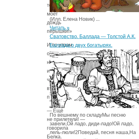
тоже
моет
(Илл. Елена Новик) ...
дождь
Читать »
пёрышки!»
Сватовство. Баллада — Толстой А.К.
И по утрам
Баллада о двух богатырях.
он выходил
на крыльцо
и ждал
чистых,
вымытых
птиц.
— Ещё
По вешнему по складуМы песню
не прилетели! —
завели,Ой ладо, диди-ладо!Ой ладо,
говорила
лель-люли!2Поведай, песня наша,На
Белка.