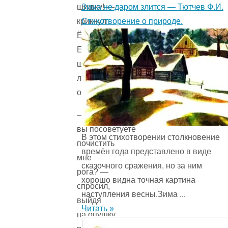
Зима не даром злится — Тютчев Ф.И.
шишку! —
Стихотворение о природе.
крикнул
Ёжик. —
Еловой
шишкой
лучше
отмывается!
— А чем
вы посоветуете
В этом стихотворении столкновение
почистить
времён года представ­лено в виде
мне
сказочного сражения, но за ним
рога? —
хорошо видна точная картина
спросил,
наступления весны.Зима ...
выйдя
Читать »
на опушку