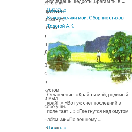
изливаешь щедроты,Врагам ты в ...
А то они
Читать »
прилетят
Колокольчики мои. Сборник стихов —
и скажут:
Толстой А.К.
что же
ты такой
пыльный,
Дятел?»
Заяц
сидел
под
кустом
Оглавление: «Край ты мой, родимый
и мыл
край!..» «Вот уж снег последний в
себе уши.
поле тает…» «Где гнутся над омутом
лозы…» «По вешнему ...
— Возьми
Читать »
еловую