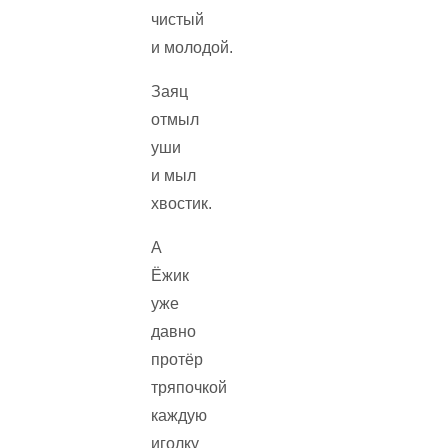
чистый
и молодой.
Заяц
отмыл
уши
и мыл
хвостик.
А
Ёжик
уже
давно
протёр
тряпочкой
каждую
иголку