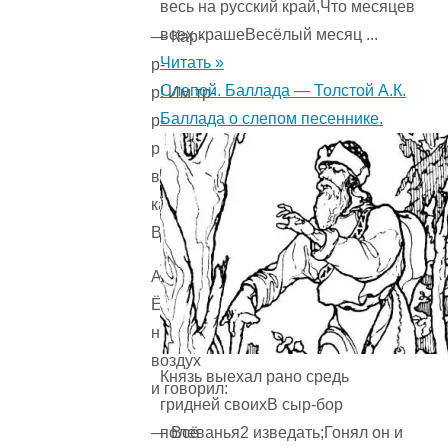
весь на русский край,Что месяцев
всех крашеВесёлый месяц ...
— Кар-
Читать »
р-
Слепой. Баллада — Толстой А.К.
р! Им тр-
Баллада о слепом песеннике.
р-
рудно
в пути! —
картавила
Ворона.
А
Ёжик
нюхал
воздух
Князь выехал рано средь
и говорил:
гридней своихВ сыр-бор
полеванья2 изведать;Гонял он и
— Всё