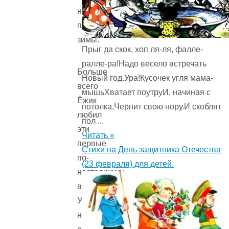
намываться
после
зимы.
Прыг да скок, хоп ля-ля, фалле-
ралле-ра!Надо весело встречать
Больше
Новый год.Ура!Кусочек угля мама-
всего
мышьХватает поутруИ, начиная с
Ёжик
потолка,Чернит свою нору.И скоблят
любил
пол ...
эти
Читать »
первые
Стихи на День защитника Отечества
по-
(23 февраля) для детей.
настоящему
весенние дни!
Уже
ни одного