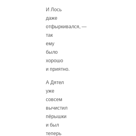
И Лось
даже
отфыркивался, —
так
ему
было
хорошо
и приятно.
А Дятел
уже
совсем
вычистил
пёрышки
и был
теперь