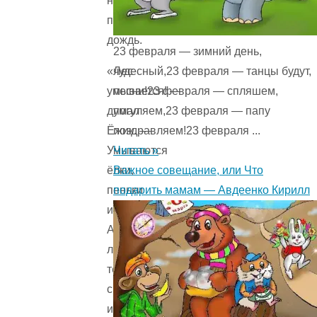
настоящий
проливной
дождь.
23 февраля — зимний день,
чудесный,23 февраля — танцы будут,
«Лес
песни!23 февраля — спляшем,
умывается! —
погуляем,23 февраля — папу
думал
поздравляем!23 февраля ...
Ёжик. —
Читать »
Умываются
Важное совещание, или Что
ёлки,
подарить мамам — Авдеенко Кирилл
пеньки
и опушки.
А птицы
летят
теперь
с юга,
и им