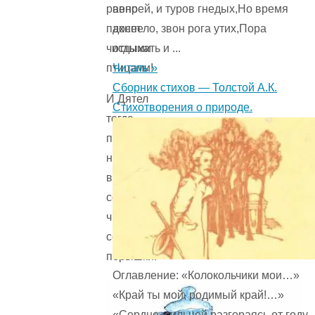
вепрей, и туров гнедых,Но время
равно
доспело, звон рога утих,Пора
пахнет
отдыхать и ...
чистыми
Читать »
птицами!
Сборник стихов — Толстой А.К.
И Дятел
Стихотворения о природе.
тогда
принимался
на самой
верхушке
сосны
чистить
себе
пёрышки.
Оглавление: «Колокольчики мои…»
«Край ты мой, родимый край!…»
«Сердце, сильней разгораясь от году