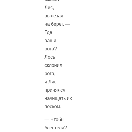
Лис,
вылезая
на берег. —
Где
ваши
рога?
Лось
склонил
рога,
и Лис
принялся
начищать их
песком.
— Чтобы
блестели? —