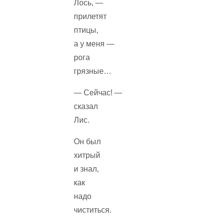
Лось, —
прилетят
птицы,
а у меня —
рога
грязные…
— Сейчас! —
сказал
Лис.
Он был
хитрый
и знал,
как
надо
чиститься.