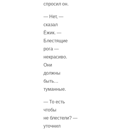
спросил он.
— Нет, —
сказал
Ёжик. —
Блестящие
рога —
некрасиво.
Они
должны
быть…
туманные.
— То есть
чтобы
не блестели? —
уточнил