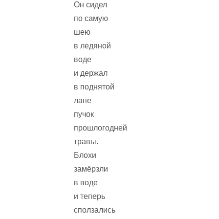
Он сидел
по самую
шею
в ледяной
воде
и держал
в поднятой
лапе
пучок
прошлогодней
травы.
Блохи
замёрзли
в воде
и теперь
сползались