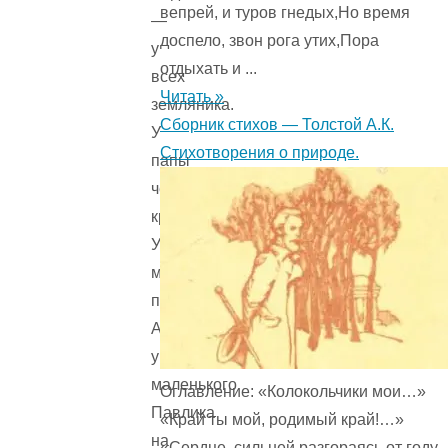
вепрей, и туров гнедых,Но время
—
доспело, звон рога утих,Пора
у
отдыхать и ...
всех
Читать »
земляника.
Сборник стихов — Толстой А.К.
У
Стихотворения о природе.
папы
четверть
кружки.
У
мамы
полчашки.
А
у
маленького
Оглавление: «Колокольчики мои…»
Павлика
«Край ты мой, родимый край!…»
на
«Сердце, сильней разгораясь от году