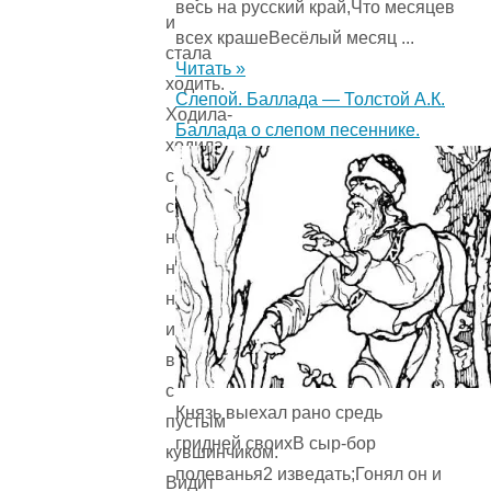
весь на русский край,Что месяцев
и
всех крашеВесёлый месяц ...
стала
Читать »
ходить.
Слепой. Баллада — Толстой А.К.
Ходила-
Баллада о слепом песеннике.
ходила,
смотрела-
смотрела,
ничего
не
нашла
и
вернулась
с
Князь выехал рано средь
пустым
гридней своихВ сыр-бор
кувшинчиком.
полеванья2 изведать;Гонял он и
Видит