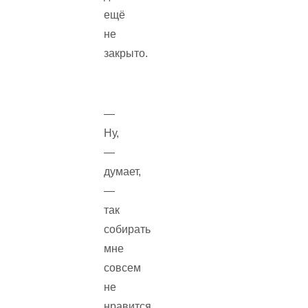
ещё
не
закрыто.
—
Ну,
—
думает,
—
так
собирать
мне
совсем
не
нравится.