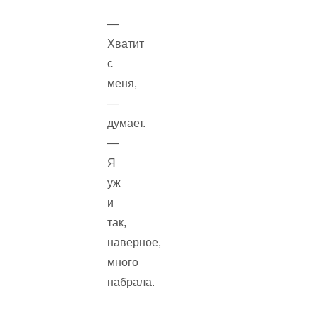
—
Хватит
с
меня,
—
думает.
—
Я
уж
и
так,
наверное,
много
набрала.