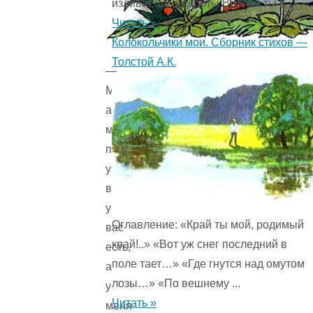
изливаешь щедроты,Врагам ты в ...
Читать »
Колокольчики мои. Сборник стихов —
Толстой А.К.
—
Мама,
а
мама,
почему
у
всех
у
Оглавление: «Край ты мой, родимый
вас
край!..» «Вот уж снег последний в
есть,
поле тает…» «Где гнутся над омутом
а
лозы…» «По вешнему ...
у
Читать »
меня