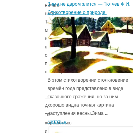
Зима не даром злится — Тютчев Ф.И.
ничего
Стихотворение о природе.
нету?
Ты
мне,
наверное,
выбрала
самую
плохую
полянку.
В этом стихотворении столкновение
времён года представ­лено в виде
сказочного сражения, но за ним
—
хорошо видна точная картина
А
наступления весны.Зима ...
ты
Читать »
хорошенько
искала?