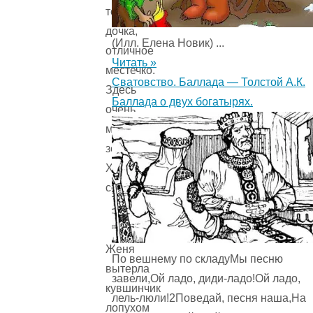
тебе,
дочка,
(Илл. Елена Новик) ...
отличное
Читать »
местечко.
Сватовство. Баллада — Толстой А.К.
Здесь
Баллада о двух богатырях.
очень
много
земляники.
Ходи,
собирай.
Женя
По вешнему по складуМы песню
вытерла
завели,Ой ладо, диди-ладо!Ой ладо,
кувшинчик
лель-люли!2Поведай, песня наша,На
лопухом