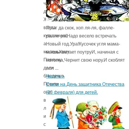
чашку,
девочка
Женя
взяла
Прыг да скок, хоп ля-ля, фалле-
кувшинчик,
ралле-ра!Надо весело встречать
а
Новый год.Ура!Кусочек угля мама-
маленькому
мышьХватает поутруИ, начиная с
Павлику
потолка,Чернит свою нору.И скоблят
дали
пол ...
блюдечко.
Читать »
Пошли
Стихи на День защитника Отечества
они
(23 февраля) для детей.
в
лес
и
стали