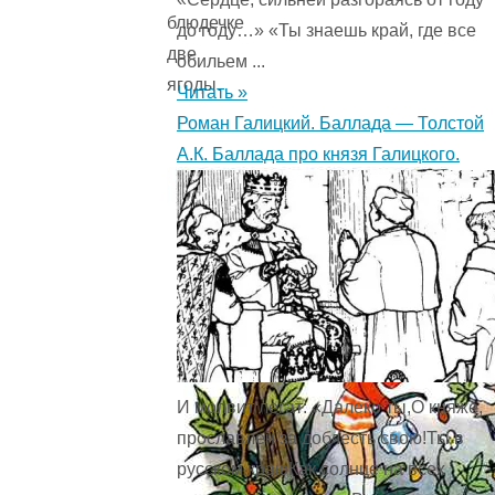
блюдечке
до году…» «Ты знаешь край, где все
две
обильем ...
ягоды.
Читать »
Роман Галицкий. Баллада — Толстой
А.К. Баллада про князя Галицкого.
И молвит легат: «Далеко ты,О княже,
прославлен за доблесть свою!Ты в
русском краюКак солнце на всех