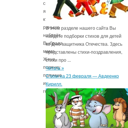
собирать
ягоду:
кто
раньше
В этом разделе нашего сайта Вы
наберёт.
найдете подборки стихов для детей
Выбрала
ко Дню защитника Отечества. Здесь
мама
представлены стихи-поздравления,
Жене
стихи про ...
полянку
Читать »
получше
Стихи на 23 февраля — Авдеенко
и
Кирилл.
говорит: