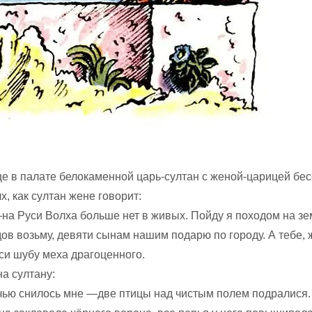
е в палате белокаменной царь-султан с женой-царицей бес
, как султан жене говорит:
на Руси Волха больше нет в живых. Пойду я походом на зе
ов возьму, девяти сынам нашим подарю по городу. А тебе, 
си шубу меха драгоценного.
а султану:
ью снилось мне —две птицы над чистым полем подралися.