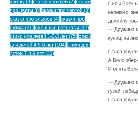
улитку
(3)
сказки про фей
(7)
сказки
Силы Волх б
про цветы
(8)
сказки про чертей
(3)
великого: зн
сказки про эльфов
(4)
сказки про
дружину-това
ёжика
(21)
смешные рассказы
(47)
— Дружина м
стихи для детей 1-2-3 лет
(75)
стихи
куниц; на ли
для детей 4-5-6 лет
(104)
стихи для
Стала дружи
детей 7-8-9 лет
(30)
А Волх оберн
И опять Волх
— Дружина м
гусей, лебед
Стала дружи