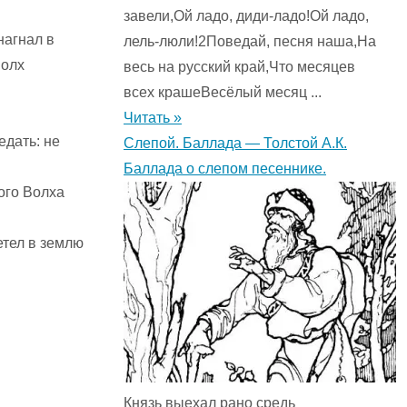
завели,Ой ладо, диди-ладо!Ой ладо,
нагнал в
лель-люли!2Поведай, песня наша,На
Волх
весь на русский край,Что месяцев
всех крашеВесёлый месяц ...
Читать »
едать: не
Слепой. Баллада — Толстой А.К.
Баллада о слепом песеннике.
ого Волха
етел в землю
Князь выехал рано средь