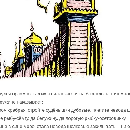
улся орлом и стал их в силки загонять. Уловилось птиц мно
дружине наказывает:
оя храбрая, стройте судёнышки дубовые, плетите невода 
е рыбу-сёмгу, да белужину, да дорогую рыбку-осетровинку.
на в сине море, стала невода шелковые закидывать —ни 