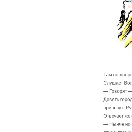
Там во дворц
Слушает Волх
— Говорят —
Девять город
привезу с Ру
Отвечает жен
— Нынче ноч