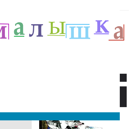
Новое
Веселый новый год — Прёйсен А.
Стихи для детей.