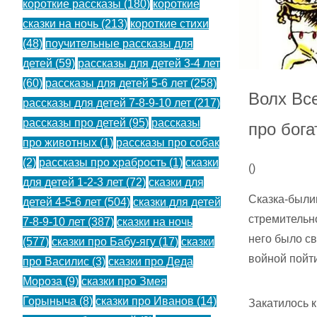
короткие рассказы
(180)
короткие
сказки на ночь
(213)
короткие стихи
(48)
поучительные рассказы для
детей
(59)
рассказы для детей 3-4 лет
(60)
рассказы для детей 5-6 лет
(258)
Волх Вс
рассказы для детей 7-8-9-10 лет
(217)
рассказы про детей
(95)
рассказы
про бога
про животных
(1)
рассказы про собак
(2)
рассказы про храбрость
(1)
сказки
(
)
для детей 1-2-3 лет
(72)
сказки для
Сказка-были
детей 4-5-6 лет
(504)
сказки для детей
стремительно
7-8-9-10 лет
(387)
сказки на ночь
него было св
(577)
сказки про Бабу-ягу
(17)
сказки
войной пой
про Василис
(3)
сказки про Деда
Мороза
(9)
сказки про Змея
Горыныча
(8)
сказки про Иванов
(14)
Закатилось к