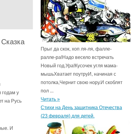
 Сказка
Прыг да скок, хоп ля-ля, фалле-
ралле-ра!Надо весело встречать
Новый год.Ура!Кусочек угля мама-
мышьХватает поутруИ, начиная с
потолка,Чернит свою нору.И скоблят
я
пол ...
 годам у
Читать »
ет на Русь
Стихи на День защитника Отечества
(23 февраля) для детей.
ные. И