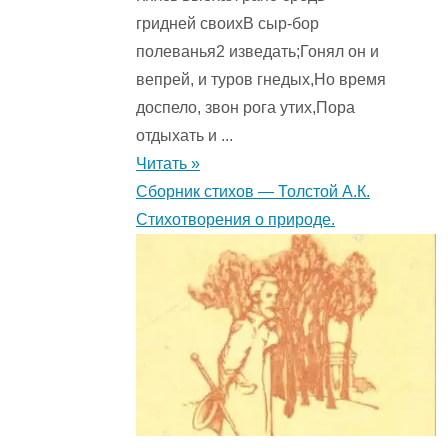
гридней своихВ сыр-бор
полеванья2 изведать;Гонял он и
вепрей, и туров гнедых,Но время
доспело, звон рога утих,Пора
отдыхать и ...
Читать »
Сборник стихов — Толстой А.К.
Стихотворения о природе.