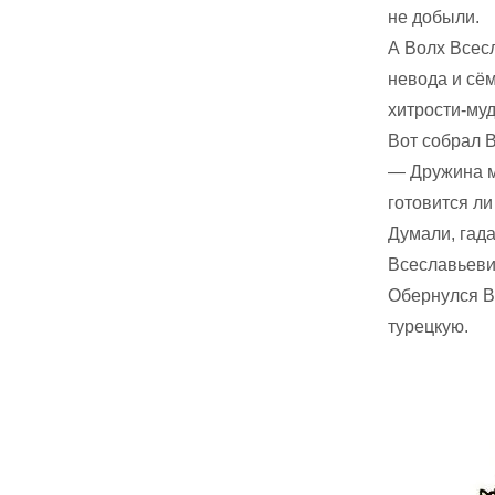
не добыли.
А Волх Всес
невода и сём
хитрости-муд
Вот собрал В
— Дружина мо
готовится ли
Думали, гада
Всеславьеви
Обернулся В
турецкую.