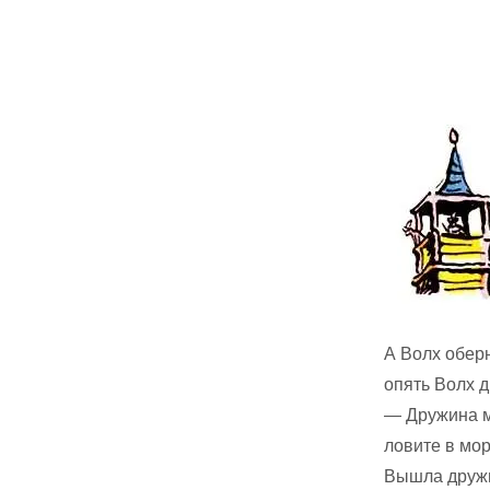
А Волх оберн
опять Волх 
— Дружина м
ловите в мор
Вышла дружи