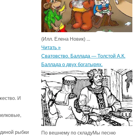
(Илл. Елена Новик) ...
Читать »
Сватовство. Баллада — Толстой А.К.
Баллада о двух богатырях.
жество. И
шелковые,
единой рыбки
По вешнему по складуМы песню