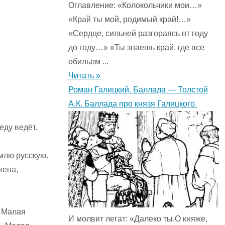
Оглавление: «Колокольчики мои…»
«Край ты мой, родимый край!…»
«Сердце, сильней разгораясь от году
до году…» «Ты знаешь край, где все
обильем ...
Читать »
Роман Галицкий. Баллада — Толстой
А.К. Баллада про князя Галицкого.
еду ведёт.
млю русскую.
жена,
 Малая
И молвит легат: «Далеко ты,О княже,