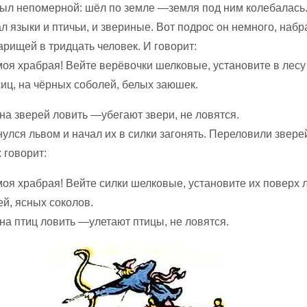
ыл непомерной: шёл по земле —земля под ним колебалась
ал языки и птичьи, и звериные. Вот подрос он немного, набр
рищей в тридцать человек. И говорит:
оя храбрая! Вейте верёвочки шелковые, установите в лесу 
сиц, на чёрных соболей, белых заюшек.
на зверей ловить —убегают звери, не ловятся.
улся львом и начал их в силки загонять. Переловили звере
 говорит:
оя храбрая! Вейте силки шелковые, установите их поверх л
ей, ясных соколов.
на птиц ловить —улетают птицы, не ловятся.