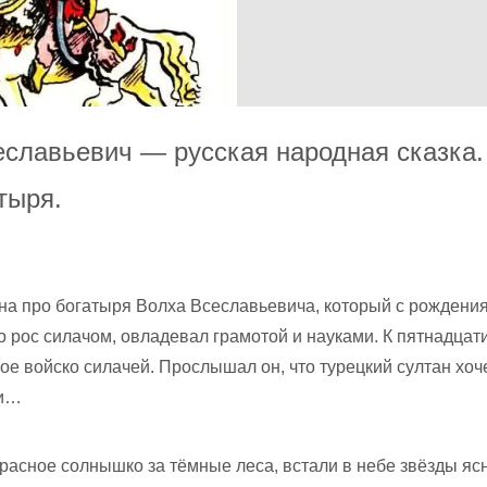
еславьевич — русская народная сказка.
тыря.
на про богатыря Волха Всеславьевича, который с рождени
 рос силачом, овладевал грамотой и науками. К пятнадцати
ое войско силачей. Прослышал он, что турецкий султан хоч
ти…
расное солнышко за тёмные леса, встали в небе звёзды яс