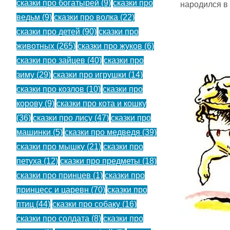
сказки про богатырей
(9)
сказки про
народился в
ведьм
(9)
сказки про волка
(22)
сказки про детей
(90)
сказки про
животных
(265)
сказки про жуков
(6)
сказки про зайцев
(40)
сказки про
зиму
(29)
сказки про игрушки
(14)
сказки про козлов
(10)
сказки про
корову
(9)
сказки про кота и кошку
(36)
сказки про лису
(47)
сказки про
машинки
(5)
сказки про медведя
(39)
сказки про мышку
(21)
сказки про
петуха
(12)
сказки про предметы
(18)
сказки про принцев
(1)
сказки про
принцесс и царевн
(70)
сказки про
птиц
(44)
сказки про собаку
(16)
сказки про солдата
(8)
сказки про