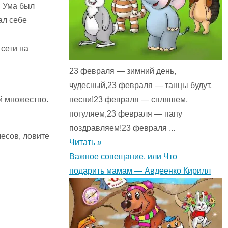
. Ума был
ал себе
сети на
23 февраля — зимний день,
чудесный,23 февраля — танцы будут,
й множество.
песни!23 февраля — спляшем,
погуляем,23 февраля — папу
поздравляем!23 февраля ...
есов, ловите
Читать »
Важное совещание, или Что
подарить мамам — Авдеенко Кирилл