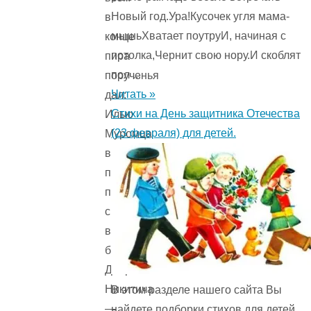
Новый год.Ура!Кусочек угля мама-
в
мышьХватает поутруИ, начиная с
конце
потолка,Чернит свою нору.И скоблят
пира
пол ...
порученья
Читать »
дал:
Стихи на День защитника Отечества
Илью
(23 февраля) для детей.
Муромца
в
поле
послал
с
врагами
биться;
Добрыню
Никитича
В этом разделе нашего сайта Вы
—
найдете подборки стихов для детей