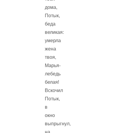
дома,
Потык,
беда
великая:
умерла
жена
твоя,
Марья-
лебедь
белая!
Вскочил
Потык,
в
окно
выпрыгнул,
на