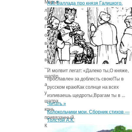
Марья-
А.К. Баллада про князя Галицкого.
лебедь
белая.
Поглядела
она
в
поле,
видит
—
И молвит легат: «Далеко ты,О княже,
шатёр,
прославлен за доблесть свою!Ты в
а
русском краюКак солнце на всех
у
изливаешь щедроты,Врагам ты в ...
шатра
Читать »
конь
Колокольчики мои. Сборник стихов —
привязанный.
Толстой А.К.
Кто