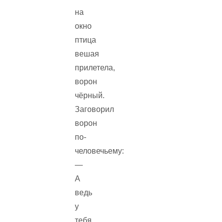
на
окно
птица
вешая
прилетела,
ворон
чёрный.
Заговорил
ворон
по-
человечьему:
—
А
ведь
у
тебя