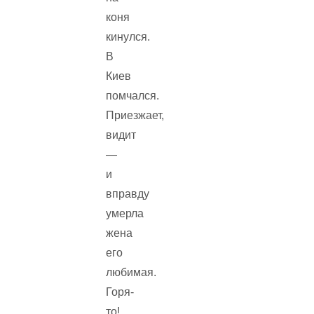
коня
кинулся.
В
Киев
помчался.
Приезжает,
видит
—
и
вправду
умерла
жена
его
любимая.
Горя-
то!