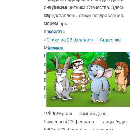
иноземцев
ко Дню защитника Отечества. Здесь
за
представлены стихи-поздравления,
морем
стихи про ...
покорять;
Читать »
а
Стихи на 23 февраля — Авдеенко
Михаила
Кирилл.
Потыка
к
царю
Вахрамею
Вахрамеевичу
отправил
—
собрать
23 февраля — зимний день,
с
чудесный,23 февраля — танцы будут,
него
песни!23 февраля — спляшем,