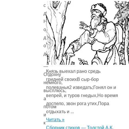
с
дороги.
Неподалеку
от
дворца
остановился,
думает:
—
Князь выехал рано средь
Отдохну
гридней своихВ сыр-бор
немного,
полеванья2 изведать;Гонял он и
высплюсь,
вепрей, и туров гнедых,Но время
а
доспело, звон рога утих,Пора
потом
отдыхать и ...
и
Читать »
к
Сборник стихов — Толстой А.К.