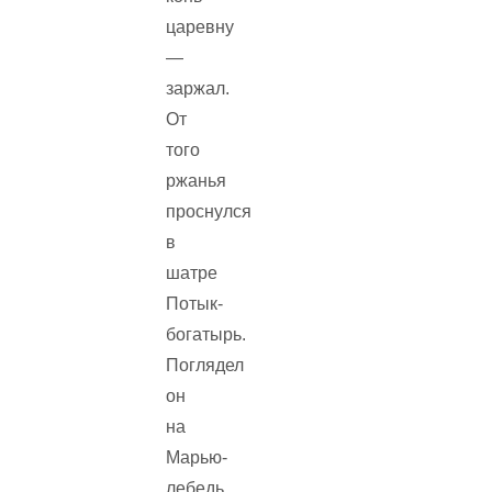
царевну
—
заржал.
От
того
ржанья
проснулся
в
шатре
Потык-
богатырь.
Поглядел
он
на
Марью-
лебедь