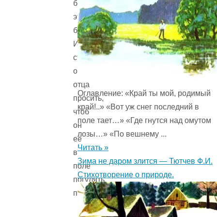
б
это
был?
И
стала
она
отца
Оглавление: «Край ты мой, родимый
просить,
край!..» «Вот уж снег последний в
чтоб
поле тает…» «Где гнутся над омутом
он
лозы…» «По вешнему ...
её
Читать »
в
Зима не даром злится — Тютчев Ф.И.
поле
Стихотворение о природе.
погулять
пустил.