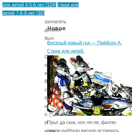
для детей 4-5-6 лет
(104)
стихи для
тот
детей 7-8-9 лет
(30)
Руси
заплатить
Новое
должен
был.
Веселый новый год — Прёйсен А.
Стихи для детей.
Собрал
однажды
князь
Владимир
стольнокиевских
богатырей
на
пир.
Прыг да скок, хоп ля-ля, фалле-
И
ралле-ра!Надо весело встречать
всем