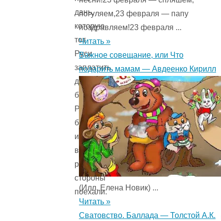
дань,
погуляем,23 февраля — папу
которую
поздравляем!23 февраля ...
тот
Читать »
Руси
Важное совещание, или Что
заплатить
подарить мамам — Авдеенко Кирилл
должен
был.
Распрощались
богатыри
и
в
разные
стороны
(Илл. Елена Новик) ...
поехали.
Читать »
Сватовство. Баллада — Толстой А.К.