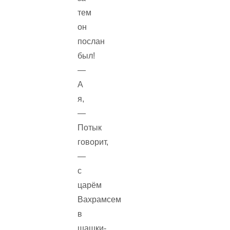
тем
он
послан
был!
—
А
я,
—
Потык
говорит,
—
с
царём
Вахрамсем
в
шашки-