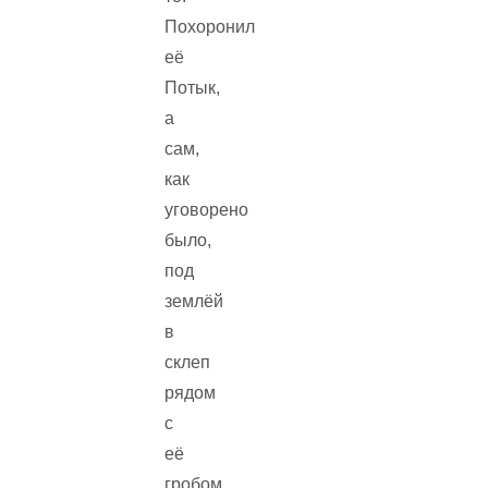
Похоронил
её
Потык,
а
сам,
как
уговорено
было,
под
землёй
в
склеп
рядом
с
её
гробом