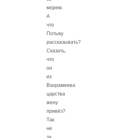
морем.
А
что
Потыку
рассказывать?
Сказать,
что
он
из
Вахрамеева
царства
жену
привёз?
Так
не
за