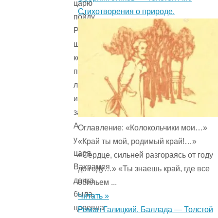
царю
Стихотворения о природе.
пойду.
Раскинул
шатёр,
коня
привязал,
лег
и
заснул.
А
Оглавление: «Колокольчики мои…»
у
«Край ты мой, родимый край!…»
царя
«Сердце, сильней разгораясь от году
Вахрамея
до году…» «Ты знаешь край, где все
дочка
обильем ...
была,
Читать »
царевна
Роман Галицкий. Баллада — Толстой