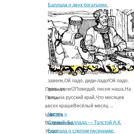
Баллада о двух богатырях.
По вешнему по складуМы песню
завели,Ой ладо, диди-ладо!Ой ладо,
лель-люли!2Поведай, песня наша,На
Приехал
весь на русский край,Что месяцев
Потык
всех крашеВесёлый месяц ...
в
Читать »
царство
Слепой. Баллада — Толстой А.К.
Вахрамеево.
Баллада о слепом песеннике.
Устал